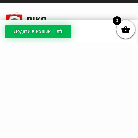
0
Додати в кошик
© DIKOcase 2026
ФОП Карпенко Альона Андріївна
Розділи
Про компанію
Доставка та оплата
Обмін та повернення
Блог
Купити чохли з чорного силікону