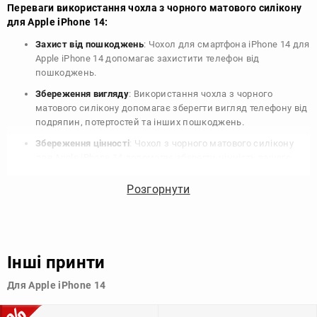
Переваги використання чохла з чорного матового силікону
для Apple iPhone 14:
Захист від пошкоджень
: Чохол для смартфона iPhone 14 для
Apple iPhone 14 допомагає захистити телефон від
пошкоджень.
Збереження вигляду
: Використання чохла з чорного
матового силікону допомагає зберегти вигляд телефону від
подряпин, потертостей та інших пошкоджень.
Збереження цінності
: Чохол з чорного матового силікону
для Apple iPhone 14 допомагає зберегти цінність вашого
телефону, що особливо важливо для людей, які планують
продати свій пристрій в майбутньому.
Розгорнути
Варіативність дизайну
: Наявність великого вибору чохлів
для Apple iPhone 14 з чорного матового силікону дозволяє
підібрати той, що найбільше відповідає вашому стилю та
особистому смаку.
Інші принти
Узагалі, чохол для телефону - це дуже корисний аксесуар, який
Для Apple iPhone 14
допомагає захистити ваш пристрій, зберегти його цінність і
додати зручності в користуванні.