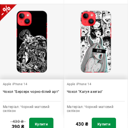
Apple iPhone 14
Apple iPhone 14
Чохол "Берсерк чорно-білий арт"
Чохол "Кагуя ахегао"
Матеріал:
Чорний матовий
Матеріал:
Чорний матовий
силікон
силікон
430
₴
430
₴
Купити
Купити
390
₴