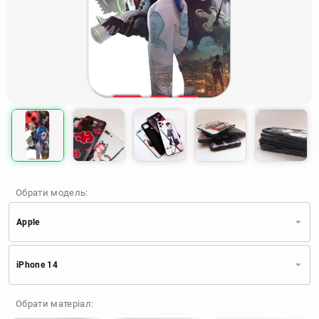
Обрати модель:
Apple
Xiaomi
Samsung
Apple
iPhone 14
Huawei
Oppo
Realme
TECNO
ZTE
OnePlus
Google
Обрати матеріал:
Doogee
Infinix
Sony