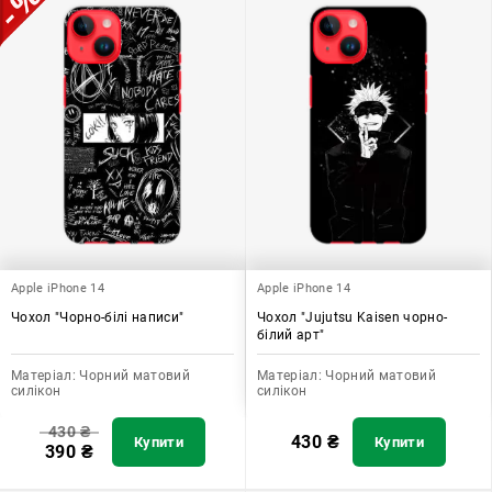
Apple iPhone 14
Apple iPhone 14
Чохол "Чорно-білі написи"
Чохол "Jujutsu Kaisen чорно-
білий арт"
Матеріал:
Чорний матовий
Матеріал:
Чорний матовий
силікон
силікон
430
₴
430
₴
Купити
Купити
390
₴