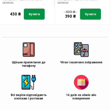
силікон
силікон
430
₴
430
₴
Купити
Купити
390
₴
Щільне прилягання до
Чітке і насичене зображення
телефону
Всі вирізи відповідають
14 днів на обмін або
кнопкам і роз'ємам
повернення