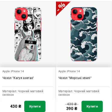
додати зручності в користуванні.
Apple iPhone 14
Apple iPhone 14
Чохол "Кагуя ахегао"
Чохол "Морські хвилі"
Матеріал:
Чорний матовий
Матеріал:
Чорний матовий
силікон
силікон
430
₴
430
₴
Купити
Купити
390
₴