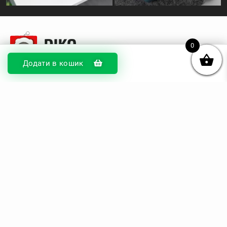
0
Додати в кошик
© DIKOcase 2026
ФОП Карпенко Альона Андріївна
Розділи
Про компанію
Доставка та оплата
Обмін та повернення
Блог