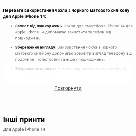
Переваги використання чохла з чорного матового силікону
для Apple iPhone 14:
Захист від пошкоджень
: Чохол для смартфона iPhone 14 для
Apple iPhone 14 допомагає захистити телефон від
пошкоджень.
Збереження вигляду
: Використання чохла з чорного
матового силікону допомагає зберегти вигляд телефону від
подряпин, потертостей та інших пошкоджень.
Збереження цінності
: Чохол з чорного матового силікону
для Apple iPhone 14 допомагає зберегти цінність вашого
телефону, що особливо важливо для людей, які планують
продати свій пристрій в майбутньому.
Розгорнути
Варіативність дизайну
: Наявність великого вибору чохлів
для Apple iPhone 14 з чорного матового силікону дозволяє
підібрати той, що найбільше відповідає вашому стилю та
особистому смаку.
Інші принти
Узагалі, чохол для телефону - це дуже корисний аксесуар, який
Для Apple iPhone 14
допомагає захистити ваш пристрій, зберегти його цінність і