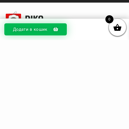
0
Додати в кошик
© DIKOcase 2026
ФОП Карпенко Альона Андріївна
Розділи
Про компанію
Доставка та оплата
Обмін та повернення
Блог
Купити чохли з чорного силікону