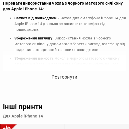
Переваги використання чохла з чорного матового силікону
для Apple iPhone 14:
Захист від пошкоджень
: Чохол для смартфона iPhone 14 для
Apple iPhone 14 допомагає захистити телефон від
пошкоджень.
Збереження вигляду
: Використання чохла з чорного
матового силікону допомагає зберегти вигляд телефону від
подряпин, потертостей та інших пошкоджень.
Збереження цінності
: Чохол з чорного матового силікону
для Apple iPhone 14 допомагає зберегти цінність вашого
телефону, що особливо важливо для людей, які планують
продати свій пристрій в майбутньому.
Розгорнути
Варіативність дизайну
: Наявність великого вибору чохлів
для Apple iPhone 14 з чорного матового силікону дозволяє
підібрати той, що найбільше відповідає вашому стилю та
особистому смаку.
Інші принти
Узагалі, чохол для телефону - це дуже корисний аксесуар, який
Для Apple iPhone 14
допомагає захистити ваш пристрій, зберегти його цінність і
додати зручності в користуванні.