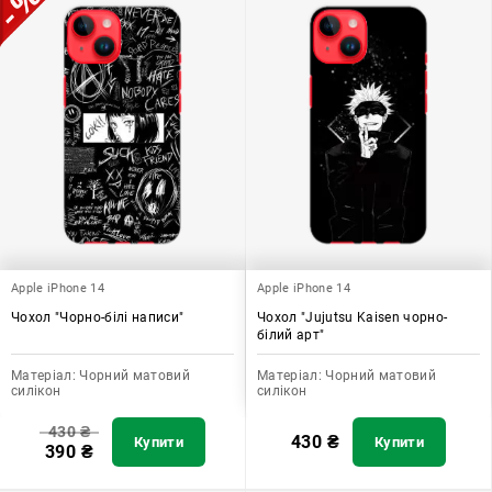
Apple iPhone 14
Apple iPhone 14
Чохол "Чорно-білі написи"
Чохол "Jujutsu Kaisen чорно-
білий арт"
Матеріал:
Чорний матовий
Матеріал:
Чорний матовий
силікон
силікон
430
₴
430
₴
Купити
Купити
390
₴