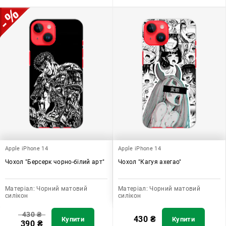
Apple iPhone 14
Apple iPhone 14
Чохол "Берсерк чорно-білий арт"
Чохол "Кагуя ахегао"
Матеріал:
Чорний матовий
Матеріал:
Чорний матовий
силікон
силікон
430
₴
430
₴
Купити
Купити
390
₴