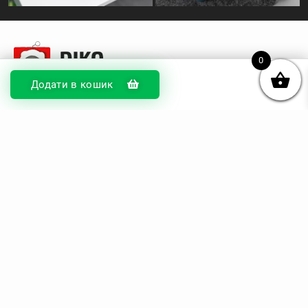
0
Додати в кошик
© DIKOcase 2026
ФОП Карпенко Альона Андріївна
Розділи
Про компанію
Доставка та оплата
Обмін та повернення
Блог