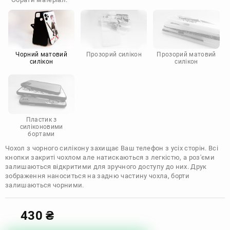
Doogee
Infinix
Sony
Motorola
Чорний матовий
Прозорий силікон
Прозорий матовий
силікон
силікон
Пластик з
силіконовими
бортами
Чохол з чорного силікону захищає Ваш телефон з усіх сторін. Всі
кнопки закриті чохлом але натискаються з легкістю, а роз'єми
залишаються відкритими для зручного доступу до них. Друк
зображення наноситься на задню частину чохла, борти
залишаються чорними.
430
₴