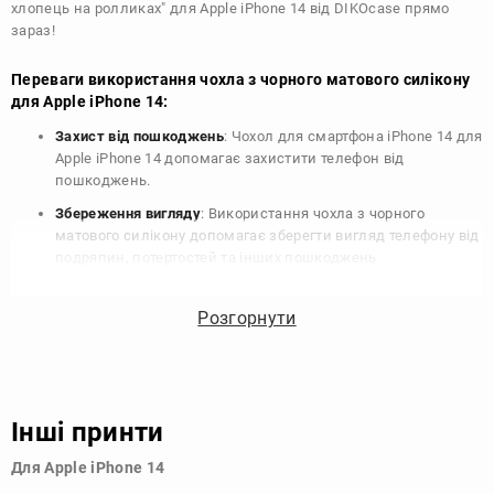
хлопець на ролликах" для Apple iPhone 14 від DIKOcase прямо
зараз!
Переваги використання чохла з чорного матового силікону
для Apple iPhone 14:
Захист від пошкоджень
: Чохол для смартфона iPhone 14 для
Apple iPhone 14 допомагає захистити телефон від
пошкоджень.
Збереження вигляду
: Використання чохла з чорного
матового силікону допомагає зберегти вигляд телефону від
подряпин, потертостей та інших пошкоджень.
Збереження цінності
: Чохол з чорного матового силікону
для Apple iPhone 14 допомагає зберегти цінність вашого
Розгорнути
телефону, що особливо важливо для людей, які планують
продати свій пристрій в майбутньому.
Варіативність дизайну
: Наявність великого вибору чохлів
для Apple iPhone 14 з чорного матового силікону дозволяє
Інші принти
підібрати той, що найбільше відповідає вашому стилю та
особистому смаку.
Для Apple iPhone 14
Узагалі, чохол для телефону - це дуже корисний аксесуар, який