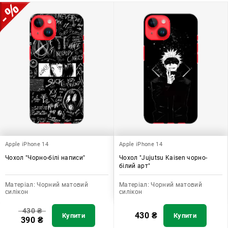
допомагає захистити ваш пристрій, зберегти його цінність і
додати зручності в користуванні.
Apple iPhone 14
Apple iPhone 14
Чохол "Чорно-білі написи"
Чохол "Jujutsu Kaisen чорно-
білий арт"
Матеріал:
Чорний матовий
Матеріал:
Чорний матовий
силікон
силікон
430
₴
430
₴
Купити
Купити
390
₴