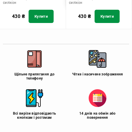
силікон
силікон
430
₴
430
₴
Купити
Купити
Щільне прилягання до
Чітке і насичене зображення
телефону
Всі вирізи відповідають
14 днів на обмін або
кнопкам і роз'ємам
повернення