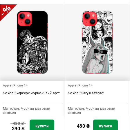
Apple iPhone 14
Apple iPhone 14
Чохол "Берсерк чорно-білий арт"
Чохол "Кагуя ахегао"
Матеріал:
Чорний матовий
Матеріал:
Чорний матовий
силікон
силікон
430
₴
430
₴
Купити
Купити
390
₴