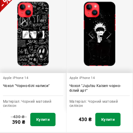
Apple iPhone 14
Apple iPhone 14
Чохол "Чорно-білі написи"
Чохол "Jujutsu Kaisen чорно-
білий арт"
Матеріал:
Чорний матовий
Матеріал:
Чорний матовий
силікон
силікон
430
₴
430
₴
Купити
Купити
390
₴