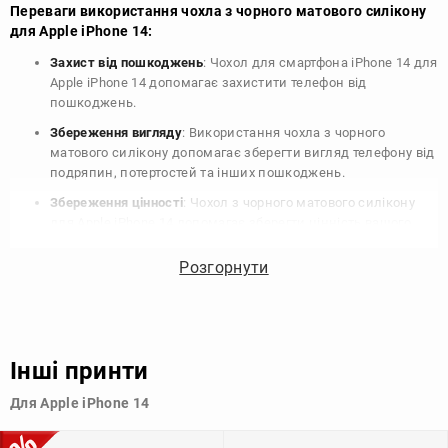
Переваги використання чохла з чорного матового силікону
для Apple iPhone 14:
Захист від пошкоджень
: Чохол для смартфона iPhone 14 для
Apple iPhone 14 допомагає захистити телефон від
пошкоджень.
Збереження вигляду
: Використання чохла з чорного
матового силікону допомагає зберегти вигляд телефону від
подряпин, потертостей та інших пошкоджень.
Збереження цінності
: Чохол з чорного матового силікону
для Apple iPhone 14 допомагає зберегти цінність вашого
телефону, що особливо важливо для людей, які планують
продати свій пристрій в майбутньому.
Розгорнути
Варіативність дизайну
: Наявність великого вибору чохлів
для Apple iPhone 14 з чорного матового силікону дозволяє
підібрати той, що найбільше відповідає вашому стилю та
особистому смаку.
Інші принти
Узагалі, чохол для телефону - це дуже корисний аксесуар, який
Для Apple iPhone 14
допомагає захистити ваш пристрій, зберегти його цінність і
додати зручності в користуванні.