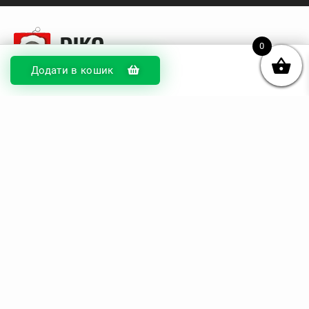
0
Додати в кошик
© DIKOcase 2026
ФОП Карпенко Альона Андріївна
Розділи
Про компанію
Доставка та оплата
Обмін та повернення
Блог
Купити чохли з чорного силікону