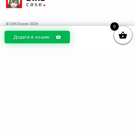
0
Додати в кошик
© DIKOcase 2026
ФОП Карпенко Альона Андріївна
Розділи
Про компанію
Доставка та оплата
Обмін та повернення
Блог