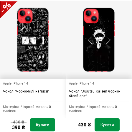
допомагає захистити ваш пристрій, зберегти його цінність і
додати зручності в користуванні.
Apple iPhone 14
Apple iPhone 14
Чохол "Чорно-білі написи"
Чохол "Jujutsu Kaisen чорно-
білий арт"
Матеріал:
Чорний матовий
Матеріал:
Чорний матовий
силікон
силікон
430
₴
430
₴
Купити
Купити
390
₴