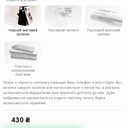
Doogee
Infinix
Sony
Motorola
Чорний матовий
Прозорий силікон
Прозорий матовий
силікон
силікон
Пластик з
силіконовими
бортами
Чохол з чорного силікону захищає Ваш телефон з усіх сторін. Всі
кнопки закриті чохлом але натискаються з легкістю, а роз'єми
залишаються відкритими для зручного доступу до них. Друк
зображення наноситься на задню частину чохла, борти
залишаються чорними.
430
₴