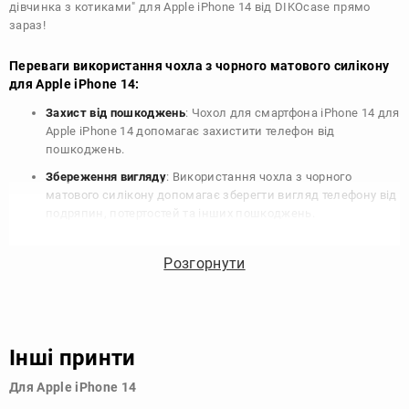
дівчинка з котиками" для Apple iPhone 14 від DIKOcase прямо
зараз!
Переваги використання чохла з чорного матового силікону
для Apple iPhone 14:
Захист від пошкоджень
: Чохол для смартфона iPhone 14 для
Apple iPhone 14 допомагає захистити телефон від
пошкоджень.
Збереження вигляду
: Використання чохла з чорного
матового силікону допомагає зберегти вигляд телефону від
подряпин, потертостей та інших пошкоджень.
Збереження цінності
: Чохол з чорного матового силікону
для Apple iPhone 14 допомагає зберегти цінність вашого
Розгорнути
телефону, що особливо важливо для людей, які планують
продати свій пристрій в майбутньому.
Варіативність дизайну
: Наявність великого вибору чохлів
для Apple iPhone 14 з чорного матового силікону дозволяє
Інші принти
підібрати той, що найбільше відповідає вашому стилю та
особистому смаку.
Для Apple iPhone 14
Узагалі, чохол для телефону - це дуже корисний аксесуар, який