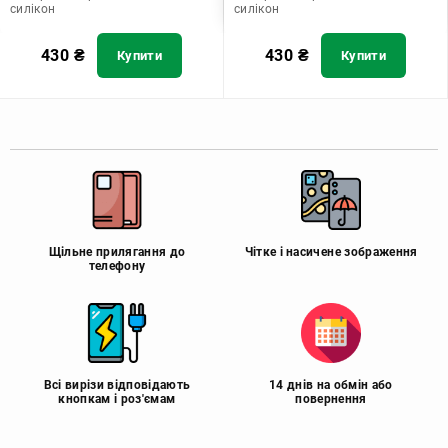
силікон
силікон
430
₴
430
₴
Купити
Купити
Щільне прилягання до
Чітке і насичене зображення
телефону
Всі вирізи відповідають
14 днів на обмін або
кнопкам і роз'ємам
повернення