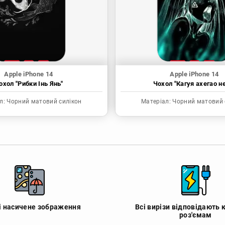
Apple iPhone 14
Apple iPhone 14
охол "Рибки Інь Янь"
Чохол "Кагуя ахегао н
л:
Чорний матовий силікон
Матеріал:
Чорний матовий 
 і насичене зображення
Всі вирізи відповідають 
роз'ємам