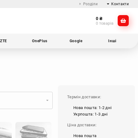
Розділи
Контакти
0
₴
Про компанію
@dikocase
0 товарів
Доставка та оплата
@dikocase
Обмін та повернення
ZTE
OnePlus
Google
Інші
Блог
Термін доставки:
Нова пошта: 1-2 дні
Укрпошта: 1-3 дні
Ціна доставки:
Нова пошта