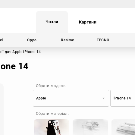
Чохли
Картини
ei
Oppo
Realme
TECNO
irl"
для Apple iPhone 14
hone 14
Обрати модель:
Apple
iPhone 14
Xiaomi
Samsung
Обрати матеріал:
Apple
Huawei
Oppo
Realme
TECNO
ZTE
OnePlus
Google
Doogee