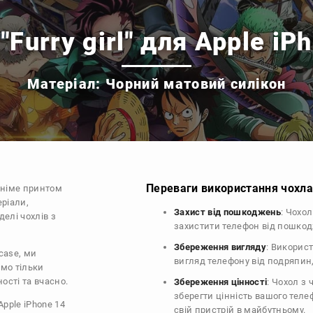
"Furry girl" для Apple iP
Матеріал: Чорний матовий силікон
Переваги використання чохла 
аніме принтом
еріали,
Захист від пошкоджень
: Чохо
делі чохлів з
захистити телефон від пошко
Збереження вигляду
: Викорис
Ocase, ми
вигляд телефону від подряпин
ємо тільки
ості та вчасно.
Збереження цінності
: Чохол з
зберегти цінність вашого тел
Apple iPhone 14
свій пристрій в майбутньому.