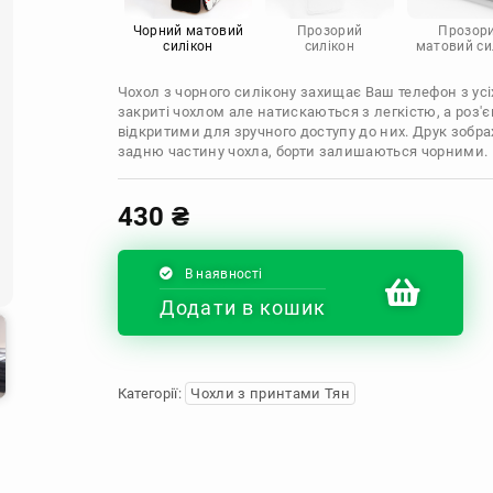
Infinix
Sony
Motorola
Чорний матовий
Прозорий
Прозор
силікон
силікон
матовий си
Чохол з чорного силікону захищає Ваш телефон з усіх
закриті чохлом але натискаються з легкістю, а роз
відкритими для зручного доступу до них. Друк зобр
задню частину чохла, борти залишаються чорними.
430
₴
В наявності
Додати в кошик
Категорії:
Чохли з принтами Тян