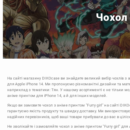
Чохол 
На сайті магазину
DIKOcase
ви знайдете великий вибір чохлів з 
для Apple iPhone 14. Ми пропонуємо різноманітні дизайни та мат
наприклад з тематики:
Тян
. У нашому асортименті є не тільки мо
аніме принтом для iPhone 14, а й для інших моделей.
Якщо ви замовите чохол з аніме принтом "Furry girl" на сайті DIK
гарантуємо якість продукту та швидку доставку. Ми використову
надійних перевізників, щоб ваші товари прибували до вас в цілісн
Не зволікайте і замовляйте чохол з аніме принтом "Furry girl" для 