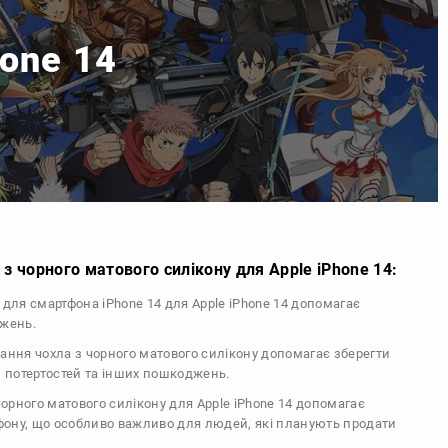
hone 14
з чорного матового силікону для Apple iPhone 14:
л для смартфона iPhone 14 для Apple iPhone 14 допомагає
джень.
тання чохла з чорного матового силікону допомагає зберегти
, потертостей та інших пошкоджень.
 чорного матового силікону для Apple iPhone 14 допомагає
ефону, що особливо важливо для людей, які планують продати