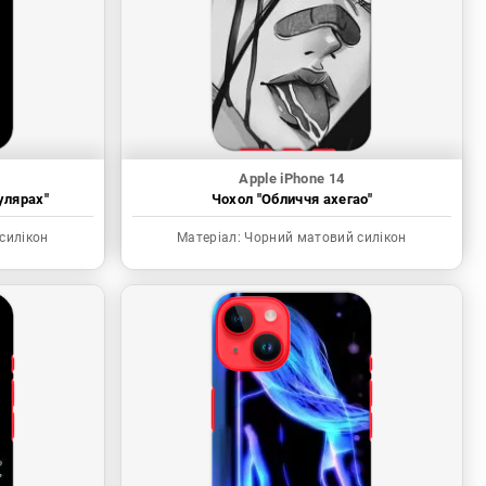
Apple iPhone 14
улярах"
Чохол "Обличчя ахегао"
силікон
Матеріал:
Чорний матовий силікон