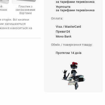
за тарифами перевізника
Укрпошта
ий
Пластик з
лікон
силіконовими
за тарифами перевізника
бортами
Оплата:
 сторін. Всі кнопки
'єми залишаються
Visa / MasterCard
аження наноситься на
Приват24
Mono Bank
Обмін / повернення товару:
Протягом 14 днів