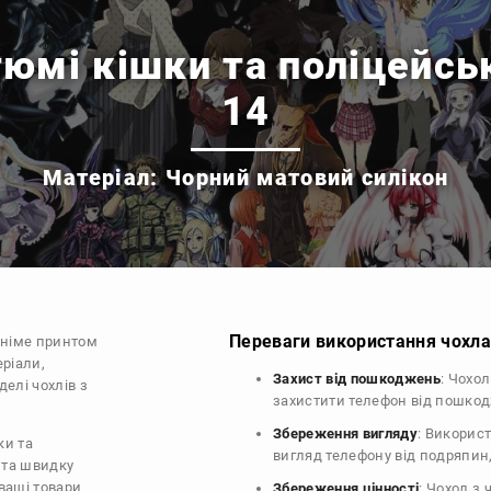
тюмі кішки та поліцейськ
14
Матеріал: Чорний матовий силікон
Переваги використання чохла 
аніме принтом
еріали,
Захист від пошкоджень
: Чохо
делі чохлів з
захистити телефон від пошко
Збереження вигляду
: Викорис
ки та
вигляд телефону від подряпин
у та швидку
ваші товари
Збереження цінності
: Чохол з