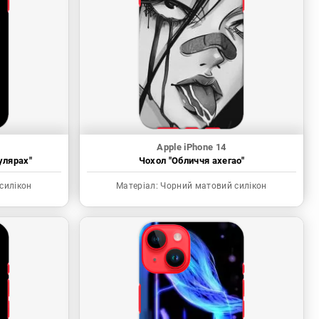
Apple iPhone 14
улярах"
Чохол "Обличчя ахегао"
силікон
Матеріал:
Чорний матовий силікон