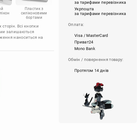
за тарифами перевізника
Укрпошта
ий
Пластик з
лікон
силіконовими
за тарифами перевізника
бортами
Оплата:
 сторін. Всі кнопки
'єми залишаються
Visa / MasterCard
аження наноситься на
Приват24
Mono Bank
Обмін / повернення товару:
Протягом 14 днів