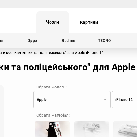
Чохли
Картини
ei
Oppo
Realme
TECNO
а в костюмі кішки та поліцейського"
для Apple iPhone 14
и та поліцейського" для Apple
Обрати модель:
Apple
iPhone 14
Xiaomi
Samsung
Обрати матеріал:
Apple
Huawei
Oppo
Realme
TECNO
ZTE
OnePlus
Google
Doogee