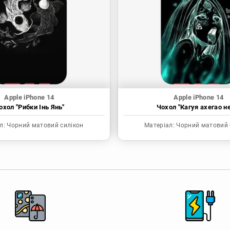
Apple iPhone 14
Apple iPhone 14
охол "Рибки Інь Янь"
Чохол "Кагуя ахегао н
л:
Чорний матовий силікон
Матеріал:
Чорний матовий 