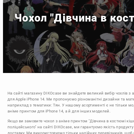
Чохол "Дівчина в кос
На сайті магазину
DIKOcase
ви знайдете великий вибір чохлів з 
для Apple iPhone 14. Ми пропонуємо різноманітні дизайни та мат
наприклад з тематики:
Тян
. У нашому асортименті є не тільки мо
аніме принтом для iPhone 14, а й для інших моделей.
Якщо ви замовите чохол з аніме принтом "Дівчина в костюмі кіш
поліцейського" на сайті DIKOcase, ми гарантуємо якість продукт
доставку. Ми використовуємо тільки надійних перевізників, щоб 