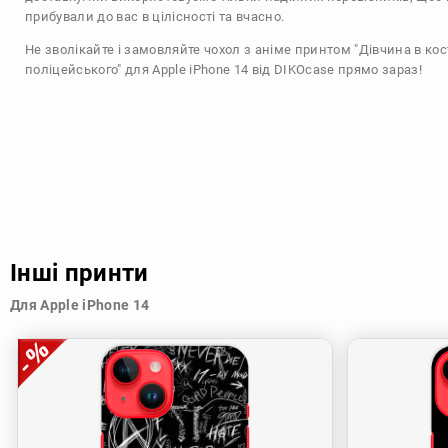
прибували до вас в цілісності та вчасно.
Не зволікайте і замовляйте чохол з аніме принтом "Дівчина в ко
поліцейського" для Apple iPhone 14 від DIKOcase прямо зараз!
Інші принти
Для Apple iPhone 14