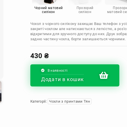
Infinix
Sony
Motorola
Чорний матовий
Прозорий
Прозор
силікон
силікон
матовий си
Чохол з чорного силікону захищає Ваш телефон з усіх
закриті чохлом але натискаються з легкістю, а роз
відкритими для зручного доступу до них. Друк зобр
задню частину чохла, борти залишаються чорними.
430
₴
В наявності
Додати в кошик
Категорії:
Чохли з принтами Тян