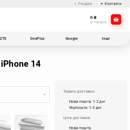
Розділи
Контакти
0
₴
Про компанію
@dikocase
0 товарів
Доставка та оплата
@dikocase
Обмін та повернення
ZTE
OnePlus
Google
Інші
Блог
 iPhone 14
Термін доставки:
Нова пошта: 1-2 дні
Укрпошта: 1-3 дні
Ціна доставки:
Нова пошта