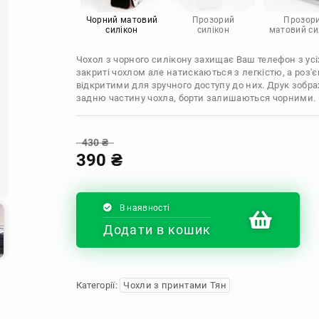
Infinix
Sony
Motorola
Чорний матовий
Прозорий
Прозор
силікон
силікон
матовий си
Чохол з чорного силікону захищає Ваш телефон з усіх
закриті чохлом але натискаються з легкістю, а роз
відкритими для зручного доступу до них. Друк зобр
задню частину чохла, борти залишаються чорними.
430
₴
390
₴
В наявності
Додати в кошик
Категорії:
Чохли з принтами Тян