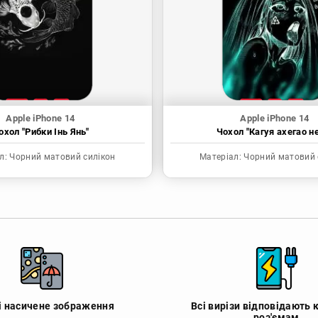
Apple iPhone 14
Apple iPhone 14
охол "Рибки Інь Янь"
Чохол "Кагуя ахегао н
л:
Чорний матовий силікон
Матеріал:
Чорний матовий 
 і насичене зображення
Всі вирізи відповідають 
роз'ємам