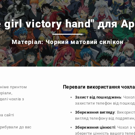
girl victory hand" для A
Матеріал: Чорний матовий силікон
Переваги використання чохла 
аніме принтом
еріали,
Захист від пошкоджень
: Чохо
делі чохлів з
захистити телефон від пошко
Збереження вигляду
: Викорис
на сайті
вигляд телефону від подряпин
прибували до вас
Збереження цінності
: Чохол з
зберегти цінність вашого тел