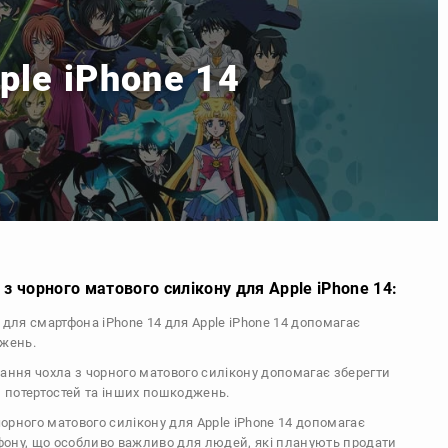
pple iPhone 14
з чорного матового силікону для Apple iPhone 14:
л для смартфона iPhone 14 для Apple iPhone 14 допомагає
джень.
тання чохла з чорного матового силікону допомагає зберегти
, потертостей та інших пошкоджень.
 чорного матового силікону для Apple iPhone 14 допомагає
ефону, що особливо важливо для людей, які планують продати