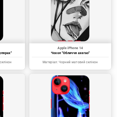
Apple iPhone 14
улярах"
Чохол "Обличчя ахегао"
силікон
Матеріал:
Чорний матовий силікон