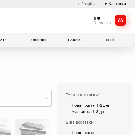
Розділи
Контакти
0
₴
Про компанію
@dikocase
0 товарів
Доставка та оплата
@dikocase
Обмін та повернення
ZTE
OnePlus
Google
Інші
Блог
Термін доставки:
Нова пошта: 1-2 дні
Укрпошта: 1-3 дні
Ціна доставки:
Нова пошта