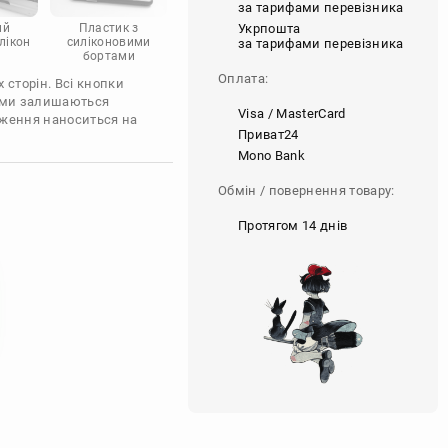
за тарифами перевізника
Укрпошта
ий
Пластик з
лікон
силіконовими
за тарифами перевізника
бортами
Оплата:
 сторін. Всі кнопки
'єми залишаються
Visa / MasterCard
аження наноситься на
Приват24
Mono Bank
Обмін / повернення товару:
Протягом 14 днів