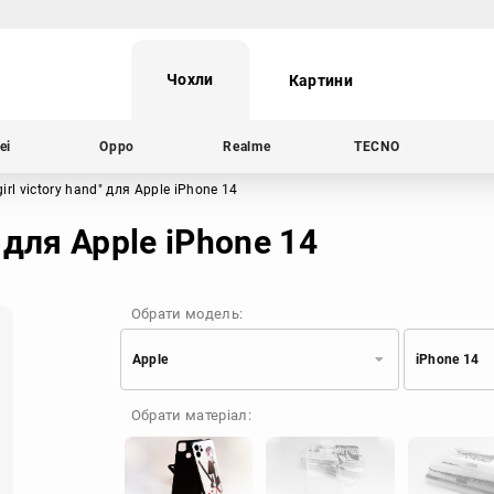
Чохли
Картини
ei
Oppo
Realme
TECNO
irl victory hand"
для Apple iPhone 14
" для Apple iPhone 14
Обрати модель:
Apple
iPhone 14
Xiaomi
Samsung
Обрати матеріал:
Apple
Huawei
Oppo
Realme
TECNO
ZTE
OnePlus
Google
Doogee