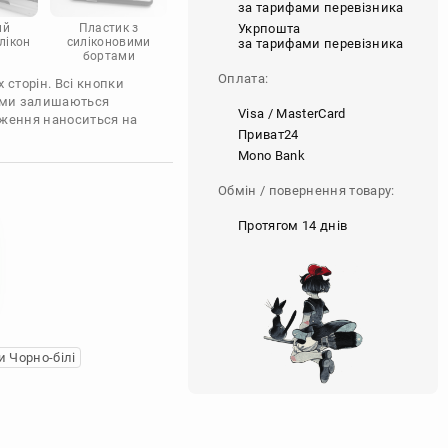
за тарифами перевізника
Укрпошта
ий
Пластик з
лікон
силіконовими
за тарифами перевізника
бортами
Оплата:
 сторін. Всі кнопки
'єми залишаються
Visa / MasterCard
аження наноситься на
Приват24
Mono Bank
Обмін / повернення товару:
Протягом 14 днів
 Чорно-білі