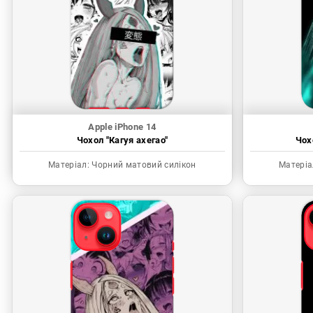
Apple iPhone 14
Чохол "Кагуя ахегао"
Чох
Матеріал:
Чорний матовий силікон
Матеріа