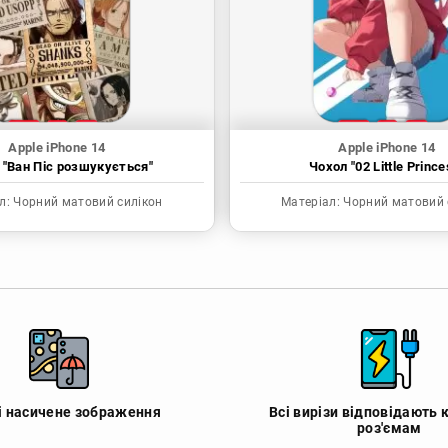
Apple iPhone 14
Apple iPhone 14
 "Ван Піс розшукується"
Чохол "02 Little Prince
л:
Чорний матовий силікон
Матеріал:
Чорний матовий 
 і насичене зображення
Всі вирізи відповідають 
роз'ємам