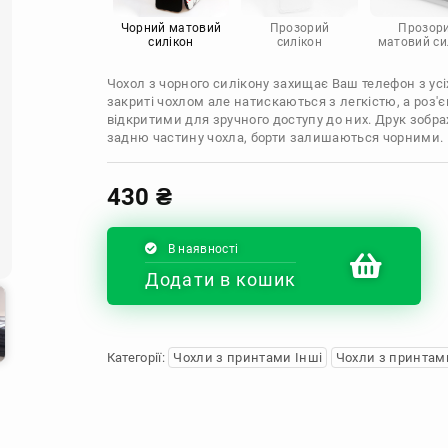
Infinix
Sony
Motorola
Чорний матовий
Прозорий
Прозор
силікон
силікон
матовий си
Чохол з чорного силікону захищає Ваш телефон з усіх
закриті чохлом але натискаються з легкістю, а роз
відкритими для зручного доступу до них. Друк зобр
задню частину чохла, борти залишаються чорними.
430
₴
В наявності
Додати в кошик
Категорії:
Чохли з принтами Інші
Чохли з принтами