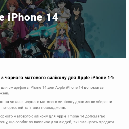
e iPhone 14
з чорного матового силікону для Apple iPhone 14:
л для смартфона iPhone 14 для Apple iPhone 14 допомагає
джень.
тання чохла з чорного матового силікону допомагає зберегти
, потертостей та інших пошкоджень.
 чорного матового силікону для Apple iPhone 14 допомагає
ефону, що особливо важливо для людей, які планують продати