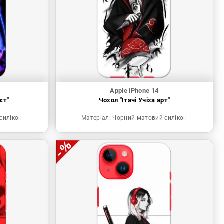
Apple iPhone 14
єт"
Чохол "Ітачі Учіха арт"
силікон
Матеріал:
Чорний матовий силікон