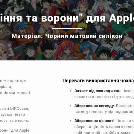
іння та ворони" для Appl
Матеріал: Чорний матовий силікон
Переваги використання чохла 
аніме принтом
еріали,
Захист від пошкоджень
: Чохо
е тільки моделі
захистити телефон від пошко
Збереження вигляду
: Викорис
сайті DIKOcase,
вигляд телефону від подряпин
овуємо тільки
ості та вчасно.
Збереження цінності
: Чохол з
зберегти цінність вашого тел
рони" для Apple
свій пристрій в майбутньому.