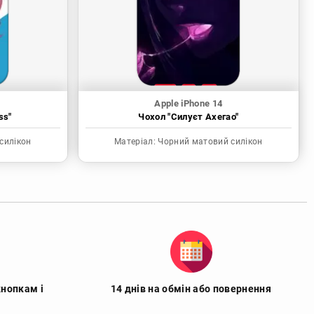
Apple iPhone 14
ss"
Чохол "Силуєт Ахегао"
силікон
Матеріал:
Чорний матовий силікон
кнопкам і
14 днів на обмін або повернення