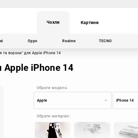
Чохли
Картини
ei
Oppo
Realme
TECNO
я та ворони"
для Apple iPhone 14
 Apple iPhone 14
Обрати модель:
Apple
iPhone 14
Xiaomi
Samsung
Обрати матеріал:
Apple
Huawei
Oppo
Realme
TECNO
ZTE
OnePlus
Google
Doogee