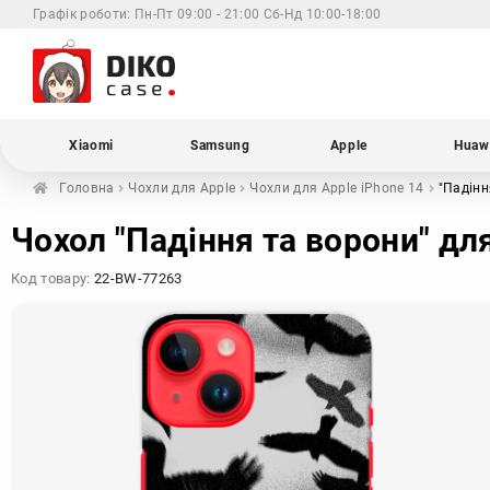
Графік роботи:
Пн-Пт 09:00 - 21:00 Сб-Нд 10:00-18:00
Xiaomi
Samsung
Apple
Huaw
Головна
Чохли для
Apple
Чохли для Apple
iPhone 14
"Падінн
Чохол "Падіння та ворони" для
Код товару:
22-BW-77263