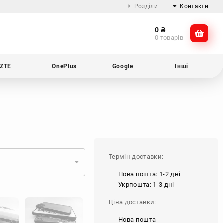
Розділи
Контакти
0
₴
Про компанію
@dikocase
0 товарів
Доставка та оплата
@dikocase
Обмін та повернення
ZTE
OnePlus
Google
Інші
Блог
Термін доставки:
Нова пошта: 1-2 дні
Укрпошта: 1-3 дні
Ціна доставки:
Нова пошта