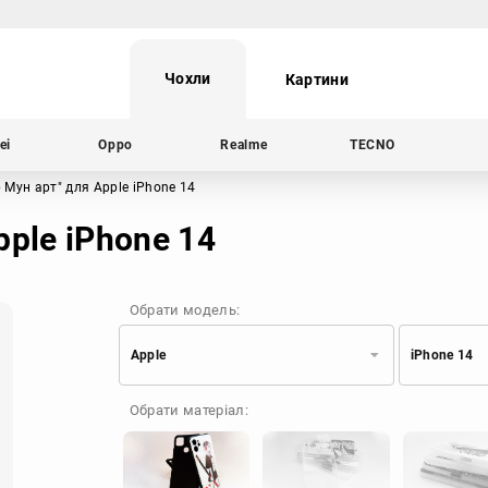
Чохли
Картини
ei
Oppo
Realme
TECNO
 Мун арт"
для Apple iPhone 14
pple iPhone 14
Обрати модель:
Apple
iPhone 14
Xiaomi
Samsung
Обрати матеріал:
Apple
Huawei
Oppo
Realme
TECNO
ZTE
OnePlus
Google
Doogee