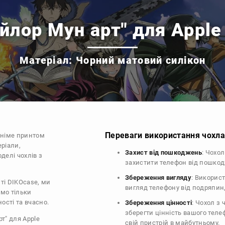
йлор Мун арт" для Apple
Матеріал: Чорний матовий силікон
Переваги використання чохла 
аніме принтом
еріали,
Захист від пошкоджень
: Чохо
делі чохлів з
захистити телефон від пошко
Збереження вигляду
: Викорис
ті DIKOcase, ми
вигляд телефону від подряпин
ємо тільки
ості та вчасно.
Збереження цінності
: Чохол з
зберегти цінність вашого тел
т" для Apple
свій пристрій в майбутньому.