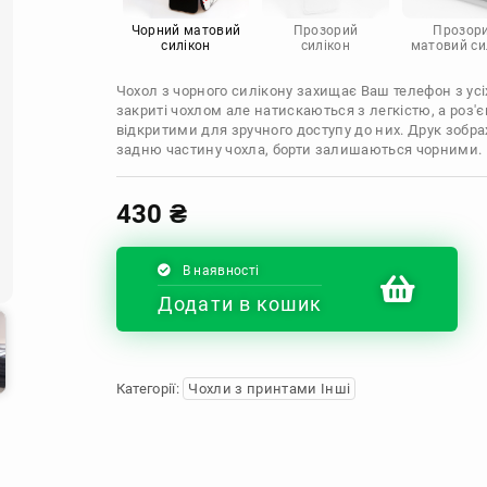
Infinix
Sony
Motorola
Чорний матовий
Прозорий
Прозор
силікон
силікон
матовий си
Чохол з чорного силікону захищає Ваш телефон з усіх
закриті чохлом але натискаються з легкістю, а роз
відкритими для зручного доступу до них. Друк зобр
задню частину чохла, борти залишаються чорними.
430
₴
В наявності
Додати в кошик
Категорії:
Чохли з принтами Інші