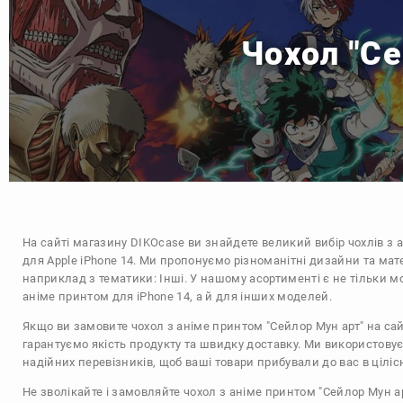
Чохол "Се
На сайті магазину
DIKOcase
ви знайдете великий вибір чохлів з 
для Apple iPhone 14. Ми пропонуємо різноманітні дизайни та мат
наприклад з тематики:
Інші
. У нашому асортименті є не тільки мо
аніме принтом для iPhone 14, а й для інших моделей.
Якщо ви замовите чохол з аніме принтом "Сейлор Мун арт" на сай
гарантуємо якість продукту та швидку доставку. Ми використову
надійних перевізників, щоб ваші товари прибували до вас в цілісн
Не зволікайте і замовляйте чохол з аніме принтом "Сейлор Мун ар