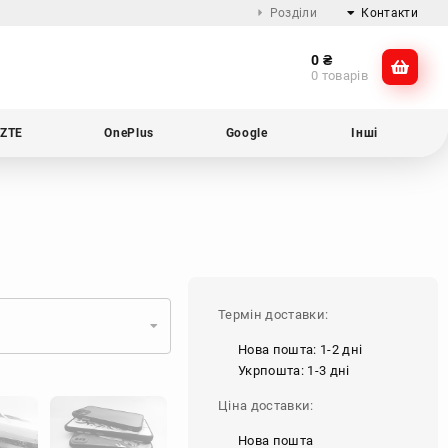
Розділи
Контакти
0
₴
Про компанію
@dikocase
0 товарів
Доставка та оплата
@dikocase
Обмін та повернення
ZTE
OnePlus
Google
Інші
Блог
Термін доставки:
Нова пошта: 1-2 дні
Укрпошта: 1-3 дні
Ціна доставки:
Нова пошта