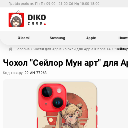
Графік роботи:
Пн-Пт 09:00 - 21:00 Сб-Нд 10:00-18:00
Xiaomi
Samsung
Apple
Huaw
Головна
Чохли для
Apple
Чохли для Apple
iPhone 14
"Сейлор
Чохол "Сейлор Мун арт" для A
Код товару:
22-AN-77263