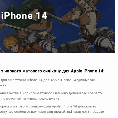
 iPhone 14
з чорного матового силікону для Apple iPhone 14:
л для смартфона iPhone 14 для Apple iPhone 14 допомагає
джень.
тання чохла з чорного матового силікону допомагає зберегти
, потертостей та інших пошкоджень.
 чорного матового силікону для Apple iPhone 14 допомагає
ефону, що особливо важливо для людей, які планують продати