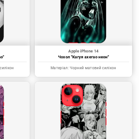
Apple iPhone 14
о"
Чохол "Кагуя ахегао неон"
силікон
Матеріал:
Чорний матовий силікон