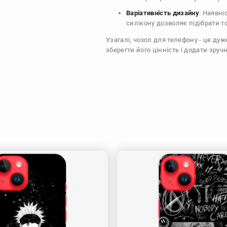
Варіативність дизайну
: Наявні
силікону дозволяє підібрати т
Узагалі, чохол для телефону - це ду
зберегти його цінність і додати зручн