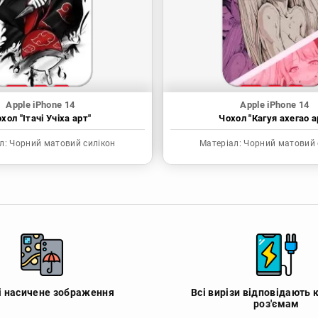
Apple iPhone 14
Apple iPhone 14
хол "Ітачі Учіха арт"
Чохол "Кагуя ахегао а
л:
Чорний матовий силікон
Матеріал:
Чорний матовий 
 і насичене зображення
Всі вирізи відповідають 
роз'ємам