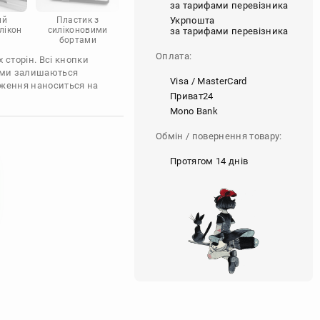
за тарифами перевізника
Укрпошта
ий
Пластик з
лікон
силіконовими
за тарифами перевізника
бортами
Оплата:
 сторін. Всі кнопки
'єми залишаються
Visa / MasterCard
аження наноситься на
Приват24
Mono Bank
Обмін / повернення товару:
Протягом 14 днів