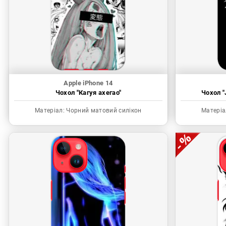
Apple iPhone 14
Чохол "Кагуя ахегао"
Чохол "
Матеріал:
Чорний матовий силікон
Матеріа