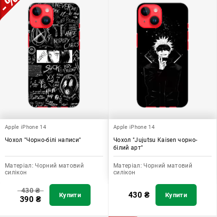
Apple iPhone 14
Apple iPhone 14
Чохол "Чорно-білі написи"
Чохол "Jujutsu Kaisen чорно-
білий арт"
Матеріал:
Чорний матовий
Матеріал:
Чорний матовий
силікон
силікон
430
₴
430
₴
Купити
Купити
390
₴