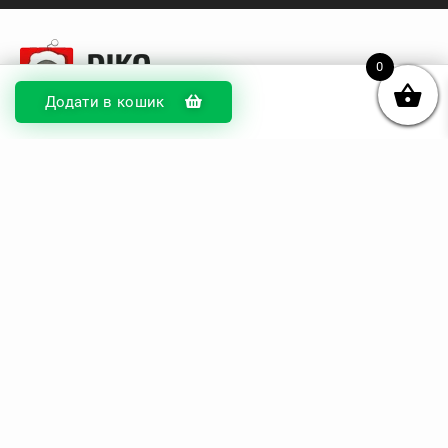
0
Додати в кошик
© DIKOcase 2026
ФОП Карпенко Альона Андріївна
Розділи
Про компанію
Доставка та оплата
Обмін та повернення
Блог
Купити чохли з чорного силікону