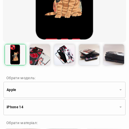
Обрати модель:
Apple
Xiaomi
Samsung
Apple
iPhone 14
Huawei
Oppo
Realme
TECNO
ZTE
OnePlus
Google
Обрати матеріал:
Doogee
Infinix
Sony