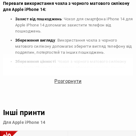
Переваги використання чохла з чорного матового силікону
для Apple iPhone 14:
Захист від пошкоджень
: Чохол для смартфона iPhone 14 для
Apple iPhone 14 допомагає захистити телефон від
пошкоджень.
Збереження вигляду
: Використання чохла з чорного
матового силікону допомагає зберегти вигляд телефону від
подряпин, потертостей та інших пошкоджень.
Збереження цінності
: Чохол з чорного матового силікону
для Apple iPhone 14 допомагає зберегти цінність вашого
телефону, що особливо важливо для людей, які планують
продати свій пристрій в майбутньому.
Розгорнути
Варіативність дизайну
: Наявність великого вибору чохлів
для Apple iPhone 14 з чорного матового силікону дозволяє
підібрати той, що найбільше відповідає вашому стилю та
особистому смаку.
Інші принти
Узагалі, чохол для телефону - це дуже корисний аксесуар, який
Для Apple iPhone 14
допомагає захистити ваш пристрій, зберегти його цінність і
додати зручності в користуванні.