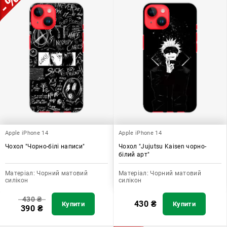
Apple iPhone 14
Apple iPhone 14
Чохол "Чорно-білі написи"
Чохол "Jujutsu Kaisen чорно-
білий арт"
Матеріал:
Чорний матовий
Матеріал:
Чорний матовий
силікон
силікон
430
₴
430
₴
Купити
Купити
390
₴