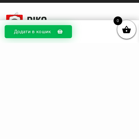
0
Додати в кошик
© DIKOcase 2026
ФОП Карпенко Альона Андріївна
Розділи
Про компанію
Доставка та оплата
Обмін та повернення
Блог
Купити чохли з чорного силікону