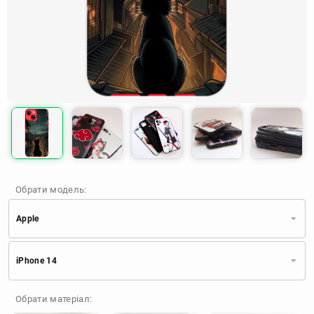
Обрати модель:
Apple
Xiaomi
Samsung
Apple
iPhone 14
Huawei
Oppo
Realme
TECNO
ZTE
OnePlus
Google
Обрати матеріал:
Doogee
Infinix
Sony