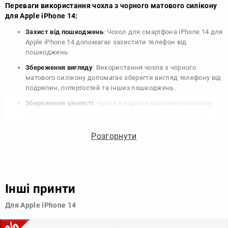
Переваги використання чохла з чорного матового силікону
для Apple iPhone 14:
Захист від пошкоджень
: Чохол для смартфона iPhone 14 для
Apple iPhone 14 допомагає захистити телефон від
пошкоджень.
Збереження вигляду
: Використання чохла з чорного
матового силікону допомагає зберегти вигляд телефону від
подряпин, потертостей та інших пошкоджень.
Збереження цінності
: Чохол з чорного матового силікону
для Apple iPhone 14 допомагає зберегти цінність вашого
телефону, що особливо важливо для людей, які планують
продати свій пристрій в майбутньому.
Розгорнути
Варіативність дизайну
: Наявність великого вибору чохлів
для Apple iPhone 14 з чорного матового силікону дозволяє
підібрати той, що найбільше відповідає вашому стилю та
особистому смаку.
Інші принти
Узагалі, чохол для телефону - це дуже корисний аксесуар, який
Для Apple iPhone 14
допомагає захистити ваш пристрій, зберегти його цінність і
додати зручності в користуванні.