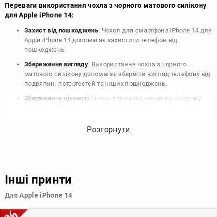
Переваги використання чохла з чорного матового силікону
для Apple iPhone 14:
Захист від пошкоджень
: Чохол для смартфона iPhone 14 для
Apple iPhone 14 допомагає захистити телефон від
пошкоджень.
Збереження вигляду
: Використання чохла з чорного
матового силікону допомагає зберегти вигляд телефону від
подряпин, потертостей та інших пошкоджень.
Збереження цінності
: Чохол з чорного матового силікону
для Apple iPhone 14 допомагає зберегти цінність вашого
телефону, що особливо важливо для людей, які планують
продати свій пристрій в майбутньому.
Розгорнути
Варіативність дизайну
: Наявність великого вибору чохлів
для Apple iPhone 14 з чорного матового силікону дозволяє
підібрати той, що найбільше відповідає вашому стилю та
особистому смаку.
Інші принти
Узагалі, чохол для телефону - це дуже корисний аксесуар, який
Для Apple iPhone 14
допомагає захистити ваш пристрій, зберегти його цінність і
додати зручності в користуванні.