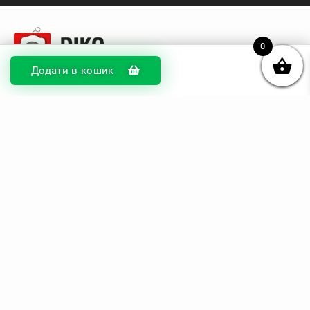
0
Додати в кошик
© DIKOcase 2026
ФОП Карпенко Альона Андріївна
Розділи
Про компанію
Доставка та оплата
Обмін та повернення
Блог
Купити чохли з чорного силікону