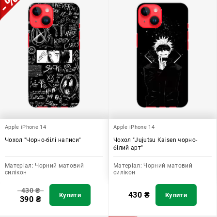
Apple iPhone 14
Apple iPhone 14
Чохол "Чорно-білі написи"
Чохол "Jujutsu Kaisen чорно-
білий арт"
Матеріал:
Чорний матовий
Матеріал:
Чорний матовий
силікон
силікон
430
₴
430
₴
Купити
Купити
390
₴