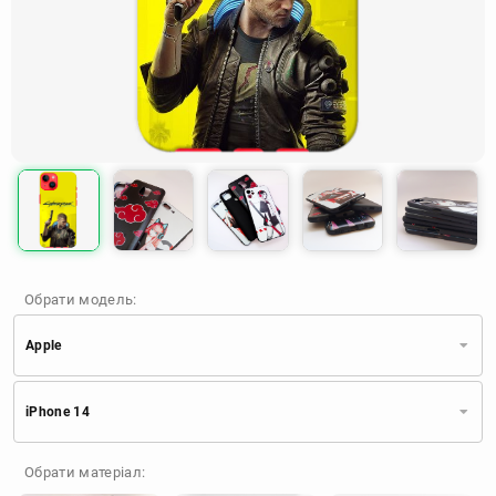
Обрати модель:
Apple
Xiaomi
Samsung
Apple
iPhone 14
Huawei
Oppo
Realme
TECNO
ZTE
OnePlus
Google
Обрати матеріал:
Doogee
Infinix
Sony