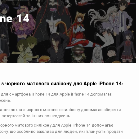
one 14
з чорного матового силікону для Apple iPhone 14:
л для смартфона iPhone 14 для Apple iPhone 14 допомагає
джень.
тання чохла з чорного матового силікону допомагає зберегти
, потертостей та інших пошкоджень.
 чорного матового силікону для Apple iPhone 14 допомагає
ефону, що особливо важливо для людей, які планують продати