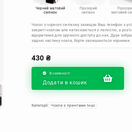
Infinix
Sony
Motorola
Чорний матовий
Прозорий
Прозор
силікон
силікон
матовий си
Чохол з чорного силікону захищає Ваш телефон з усіх
закриті чохлом але натискаються з легкістю, а роз
відкритими для зручного доступу до них. Друк зобр
задню частину чохла, борти залишаються чорними.
430
₴
В наявності
Додати в кошик
Категорії:
Чохли з принтами Інші