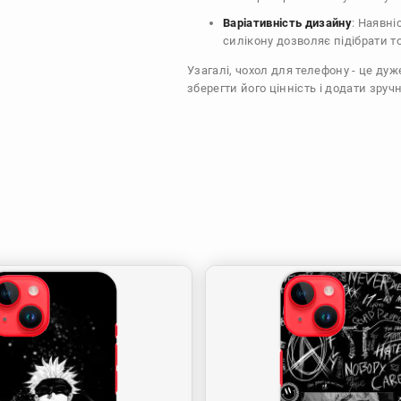
Варіативність дизайну
: Наявні
силікону дозволяє підібрати т
Узагалі, чохол для телефону - це ду
зберегти його цінність і додати зручн