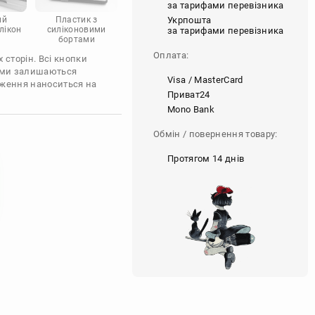
за тарифами перевізника
Укрпошта
ий
Пластик з
лікон
силіконовими
за тарифами перевізника
бортами
Оплата:
 сторін. Всі кнопки
'єми залишаються
Visa / MasterCard
аження наноситься на
Приват24
Mono Bank
Обмін / повернення товару:
Протягом 14 днів