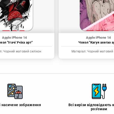
Apple iPhone 14
Apple iPhone 14
хол "Ітачі Учіха арт"
Чохол "Кагуя ахегао а
л:
Чорний матовий силікон
Матеріал:
Чорний матовий 
 і насичене зображення
Всі вирізи відповідають 
роз'ємам