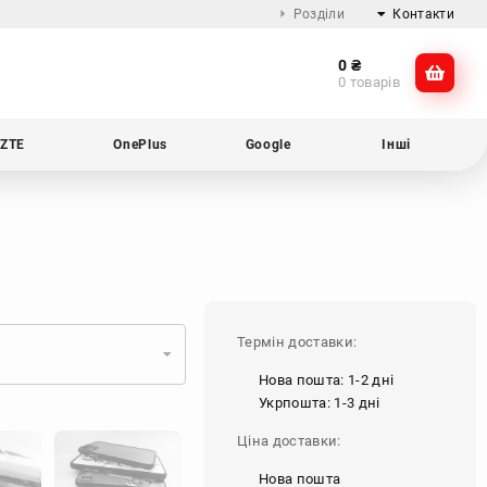
Розділи
Контакти
0
₴
Про компанію
@dikocase
0 товарів
Доставка та оплата
@dikocase
Обмін та повернення
ZTE
OnePlus
Google
Інші
Блог
Термін доставки:
Нова пошта: 1-2 дні
Укрпошта: 1-3 дні
Ціна доставки:
Нова пошта