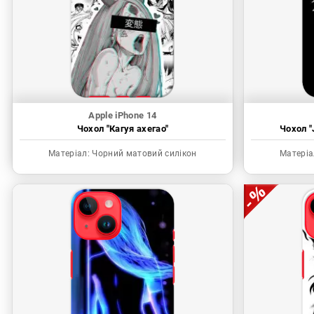
Apple iPhone 14
Чохол "Кагуя ахегао"
Чохол "
Матеріал:
Чорний матовий силікон
Матеріа