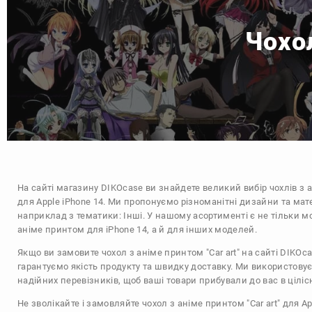
Чохол
На сайті магазину
DIKOcase
ви знайдете великий вибір чохлів з 
для Apple iPhone 14. Ми пропонуємо різноманітні дизайни та мат
наприклад з тематики:
Інші
. У нашому асортименті є не тільки мо
аніме принтом для iPhone 14, а й для інших моделей.
Якщо ви замовите чохол з аніме принтом "Car art" на сайті DIKOc
гарантуємо якість продукту та швидку доставку. Ми використову
надійних перевізників, щоб ваші товари прибували до вас в цілісн
Не зволікайте і замовляйте чохол з аніме принтом "Car art" для Ap