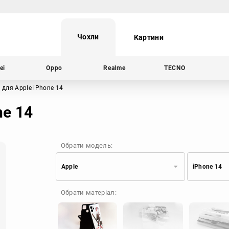
Чохли
Картини
ei
Oppo
Realme
TECNO
"
для Apple iPhone 14
ne 14
Обрати модель:
Apple
iPhone 14
Xiaomi
Samsung
Обрати матеріал:
Apple
Huawei
Oppo
Realme
TECNO
ZTE
OnePlus
Google
Doogee