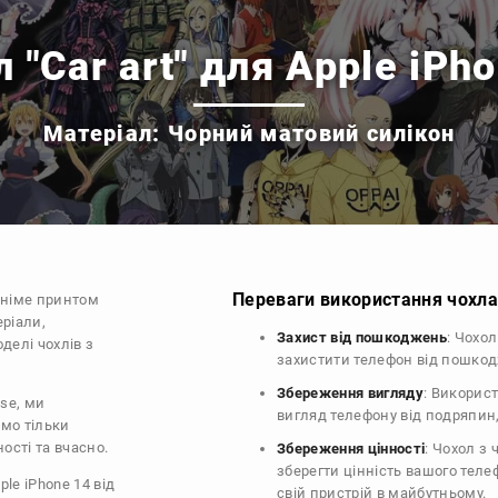
 "Car art" для Apple iPh
Матеріал: Чорний матовий силікон
Переваги використання чохла 
аніме принтом
еріали,
Захист від пошкоджень
: Чохо
делі чохлів з
захистити телефон від пошко
Збереження вигляду
: Викорис
ase, ми
вигляд телефону від подряпин
ємо тільки
ості та вчасно.
Збереження цінності
: Чохол з
зберегти цінність вашого тел
ple iPhone 14 від
свій пристрій в майбутньому.