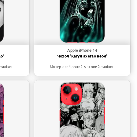
Apple iPhone 14
о"
Чохол "Кагуя ахегао неон"
силікон
Матеріал:
Чорний матовий силікон