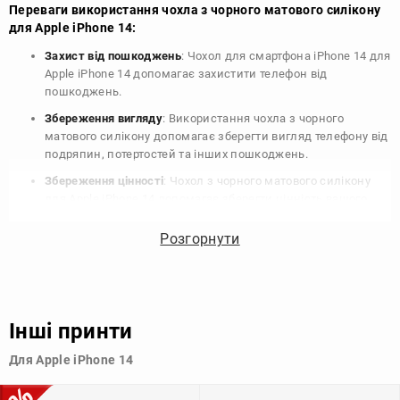
Переваги використання чохла з чорного матового силікону
для Apple iPhone 14:
Захист від пошкоджень
: Чохол для смартфона iPhone 14 для
Apple iPhone 14 допомагає захистити телефон від
пошкоджень.
Збереження вигляду
: Використання чохла з чорного
матового силікону допомагає зберегти вигляд телефону від
подряпин, потертостей та інших пошкоджень.
Збереження цінності
: Чохол з чорного матового силікону
для Apple iPhone 14 допомагає зберегти цінність вашого
телефону, що особливо важливо для людей, які планують
продати свій пристрій в майбутньому.
Розгорнути
Варіативність дизайну
: Наявність великого вибору чохлів
для Apple iPhone 14 з чорного матового силікону дозволяє
підібрати той, що найбільше відповідає вашому стилю та
особистому смаку.
Інші принти
Узагалі, чохол для телефону - це дуже корисний аксесуар, який
Для Apple iPhone 14
допомагає захистити ваш пристрій, зберегти його цінність і
додати зручності в користуванні.