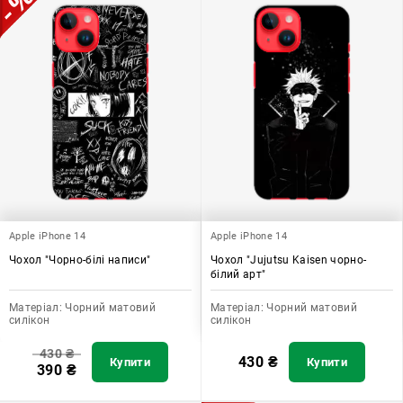
Apple iPhone 14
Apple iPhone 14
Чохол "Чорно-білі написи"
Чохол "Jujutsu Kaisen чорно-
білий арт"
Матеріал:
Чорний матовий
Матеріал:
Чорний матовий
силікон
силікон
430
₴
430
₴
Купити
Купити
390
₴