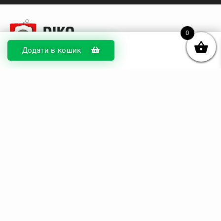
0
Додати в кошик
© DIKOcase 2026
ФОП Карпенко Альона Андріївна
Розділи
Про компанію
Доставка та оплата
Обмін та повернення
Блог
Купити чохли з чорного силікону