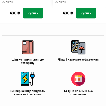
силікон
силікон
430
₴
430
₴
Купити
Купити
Щільне прилягання до
Чітке і насичене зображення
телефону
Всі вирізи відповідають
14 днів на обмін або
кнопкам і роз'ємам
повернення