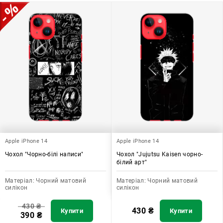
допомагає захистити ваш пристрій, зберегти його цінність і
додати зручності в користуванні.
Apple iPhone 14
Apple iPhone 14
Чохол "Чорно-білі написи"
Чохол "Jujutsu Kaisen чорно-
білий арт"
Матеріал:
Чорний матовий
Матеріал:
Чорний матовий
силікон
силікон
430
₴
430
₴
Купити
Купити
390
₴