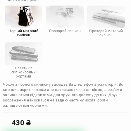
Doogee
Infinix
Sony
Motorola
Чорний матовий
Прозорий силікон
Прозорий матовий
силікон
силікон
Пластик з
силіконовими
бортами
Чохол з чорного силікону захищає Ваш телефон з усіх сторін. Всі
кнопки закриті чохлом але натискаються з легкістю, а роз'єми
залишаються відкритими для зручного доступу до них. Друк
зображення наноситься на задню частину чохла, борти
залишаються чорними.
430
₴