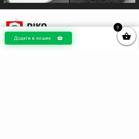
0
Додати в кошик
© DIKOcase 2026
ФОП Карпенко Альона Андріївна
Розділи
Про компанію
Доставка та оплата
Обмін та повернення
Блог