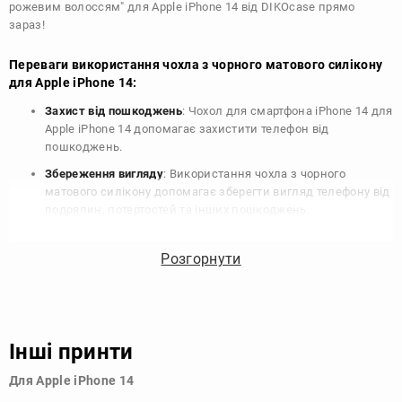
рожевим волоссям" для Apple iPhone 14 від DIKOcase прямо
зараз!
Переваги використання чохла з чорного матового силікону
для Apple iPhone 14:
Захист від пошкоджень
: Чохол для смартфона iPhone 14 для
Apple iPhone 14 допомагає захистити телефон від
пошкоджень.
Збереження вигляду
: Використання чохла з чорного
матового силікону допомагає зберегти вигляд телефону від
подряпин, потертостей та інших пошкоджень.
Збереження цінності
: Чохол з чорного матового силікону
для Apple iPhone 14 допомагає зберегти цінність вашого
Розгорнути
телефону, що особливо важливо для людей, які планують
продати свій пристрій в майбутньому.
Варіативність дизайну
: Наявність великого вибору чохлів
для Apple iPhone 14 з чорного матового силікону дозволяє
Інші принти
підібрати той, що найбільше відповідає вашому стилю та
особистому смаку.
Для Apple iPhone 14
Узагалі, чохол для телефону - це дуже корисний аксесуар, який