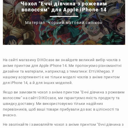
Чохол "Еччі дівчина з рожевим
волоссям" для Apple iPhone 14
Матеріал: Чорний матовий силікон
На сайті магазину
DIKOcase
ви знайдете великий вибір чохлів з
аніме принтом для Apple iPhone 14. Ми пропонуємо різноманітні
дизайни та матеріали, наприклад з тематики:
Етті/Ahegao
. У
нашому асортименті є не тільки моделі чохлів з аніме принтом
для iPhone 14, а й для інших моделей.
Якщо ви замовите чохол з аніме принтом "Еччі дівчина з рожевим
волоссям" на сайті DIKOcase, ми гарантуємо якість продукту та
швидку доставку. Ми використовуємо тільки надійних
перевізників, щоб ваші товари прибували до вас в цілісності та
вчасно.
Не зволікайте і замовляйте чохол з аніме принтом "Еччі дівчина з