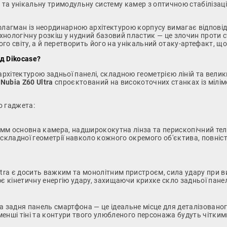
та унікальну тримодульну систему камер з оптичною стабілізац
лагман із неординарною архітектурою корпусу вимагає відповідно
технологічну розкіш у нудний базовий пластик — це злочин проти
о світу, а й перетворить його на унікальний отаку-артефакт, що
ід Dikocase?
 архітектурою задньої панелі, складною геометрією ліній та ве
Nubia Z60 Ultra
спроєктований на високоточних станках із мілім
о гаджета:
мм основна камера, надширококутна лінза та перископічний тел
 складної геометрії навколо кожного окремого об'єктива, повні
tra є досить важким та монолітним пристроєм, сила удару при в
є кінетичну енергію удару, захищаючи крихке скло задньої панел
задня панель смартфона — це ідеальне місце для деталізовано
енші тіні та контури твого улюбленого персонажа будуть чітким