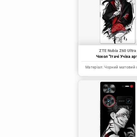
Синя в’язниця
Скейт: Безкінечність
Токійські месники
Ця фарфорова
лялечка закохалася
ZTE Nubia Z60 Ultra
Чохол "Ітачі Учіха ар
Матеріал:
Чорний матовий 