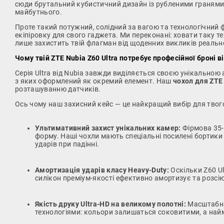
сюди брутальний кубистичний дизайн із рубленими гранями 
майбутнього.
Проте такий потужний, солідний за вагою та технологічний ф
екіпіровку для свого гаджета. Ми переконані: ховати таку 
лише захистить твій флагман від щоденних викликів реальног
Чому твій ZTE Nubia Z60 Ultra потребує професійної броні в
Серія Ultra від Nubia завжди виділяється своєю унікальною
з яких оформлений як окремий елемент. Наш
чохол для ZTE 
розташуванню датчиків.
Ось чому наш захисний кейс — це найкращий вибір для твог
Ультимативний захист унікальних камер:
Фірмова 35-
форму. Наші чохли мають спеціальні посилені бортики
ударів при падінні.
Амортизація ударів класу Heavy-Duty:
Оскільки Z60 Ul
силікон преміум-якості ефективно амортизує та розсію
Якість друку Ultra-HD на великому полотні:
Масштабна 
технологіями: кольори залишаться соковитими, а найм