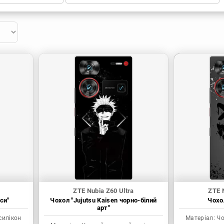
ZTE Nubia Z60 Ultra
ZTE 
си"
Чохол "Jujutsu Kaisen чорно-білий
Чохол
арт"
силікон
Матеріал:
Чо