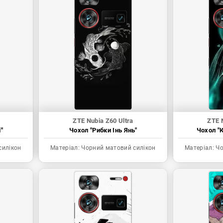
ZTE Nubia Z60 Ultra
ZTE 
"
Чохол "Рибки Інь Янь"
Чохол "К
силікон
Матеріал:
Чорний матовий силікон
Матеріал:
Чо