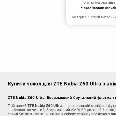
ZTE Nubia Z60 Ultra
Чохол "Колаж написі
Матеріал:
Чорний матовий 
Купити чохол
для ZTE Nubia Z60 Ultra з ан
ZTE Nubia Z60 Ultra: Безрамковий брутальний флагман 
Твій новий
ZTE Nubia Z60 Ultra
— це справжній маніфест футур
— абсолютно чистий, безрамковий AMOLED-дисплей без жодних
епічні битви чи затишні сцени у свіжих серіях улюбленого
он