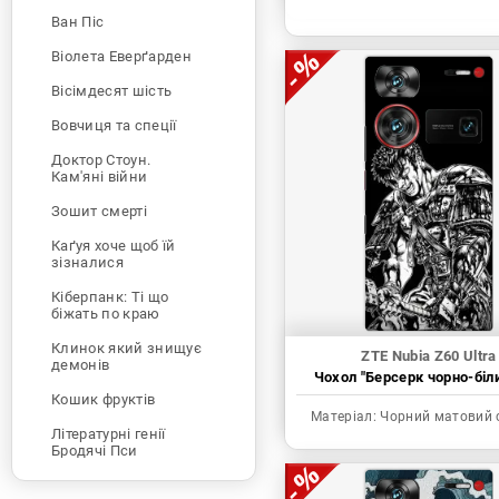
Ван Піс
Віолета Еверґарден
Вісімдесят шість
Вовчиця та спеції
Доктор Стоун.
Кам'яні війни
Зошит смерті
Каґуя хоче щоб їй
зізналися
Кіберпанк: Ті що
біжать по краю
Клинок який знищує
ZTE Nubia Z60 Ultra
демонів
Чохол "Берсерк чорно-біл
Кошик фруктів
Матеріал:
Чорний матовий 
Літературні генії
Бродячі Пси
Людина-бензопила