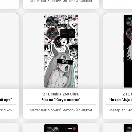
Матеріал:
Чорний матовий силікон
ZTE Nubia Z60 Ultra
ZTE 
ий арт"
Чохол "Кагуя ахегао"
Чохол "Juju
силікон
Матеріал:
Чорний матовий силікон
Матеріал:
Чо