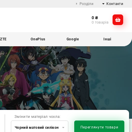
Розділи
Контакти
0
₴
Про компанію
@dikocase
0 товарів
Доставка та оплата
@dikocase
Обмін та повернення
ZTE
OnePlus
Google
Інші
Блог
Змінити матеріал чохла:
Переглянути товари
Чорний матовий силікон