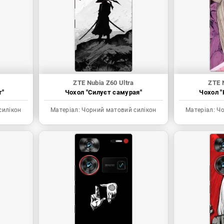
ZTE Nubia Z60 Ultra
ZTE 
т"
Чохол "Силуєт самурая"
Чохол "
силікон
Матеріал:
Чорний матовий силікон
Матеріал:
Чо