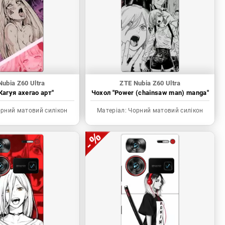
Nubia Z60 Ultra
ZTE Nubia Z60 Ultra
Кагуя ахегао арт"
Чохол "Power (chainsaw man) manga"
рний матовий силікон
Матеріал:
Чорний матовий силікон