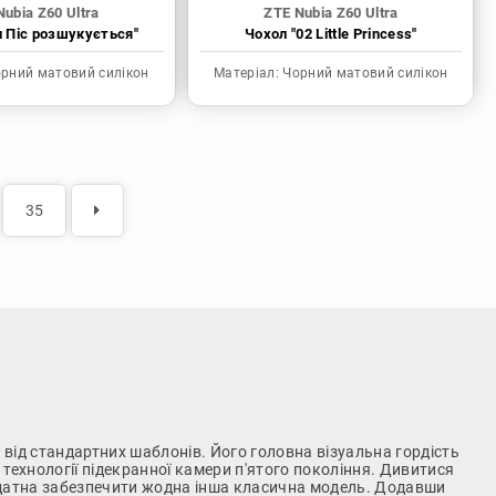
Nubia Z60 Ultra
ZTE Nubia Z60 Ultra
н Піс розшукується"
Чохол "02 Little Princess"
рний матовий силікон
Матеріал:
Чорний матовий силікон
35
 від стандартних шаблонів. Його головна візуальна гордість
технології підекранної камери п'ятого покоління. Дивитися
 здатна забезпечити жодна інша класична модель. Додавши