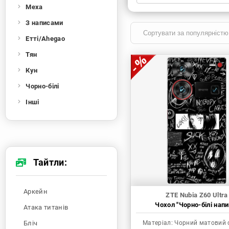
Меха
Xiaomi
Samsung
Apple
Huawei
З написами
Oppo
Realme
TECNO
ZTE
Етті/Ahegao
OnePlus
Google
Doogee
Тян
Infinix
Sony
Motorola
Кун
Чорно-білі
Інші
Тайтли:
Аркейн
ZTE Nubia Z60 Ultra
Чохол "Чорно-білі напи
Атака титанів
Бліч
Матеріал:
Чорний матовий 