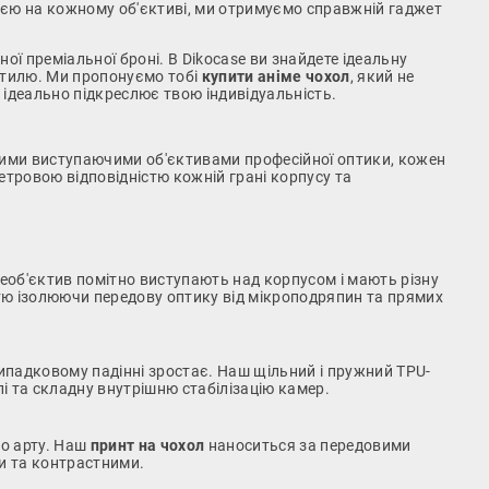
ією на кожному об'єктиві, ми отримуємо справжній гаджет
ї преміальної броні. В Dikocase ви знайдете ідеальну
 стилю. Ми пропонуємо тобі
купити аніме чохол
, який не
 ідеально підкреслює твою індивідуальність.
ликими виступаючими об'єктивами професійної оптики, кожен
етровою відповідністю кожній грані корпусу та
еоб'єктив помітно виступають над корпусом і мають різну
стю ізолюючи передову оптику від мікроподряпин та прямих
ипадковому падінні зростає. Наш щільний і пружний TPU-
і та складну внутрішню стабілізацію камер.
го арту. Наш
принт на чохол
наноситься за передовими
и та контрастними.