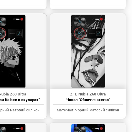
Nubia Z60 Ultra
ZTE Nubia Z60 Ultra
tsu Kaisen в окулярах"
Чохол "Обличчя ахегао"
рний матовий силікон
Матеріал:
Чорний матовий силікон