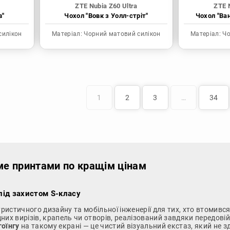
ZTE Nubia Z60 Ultra
ZTE 
в"
Чохол "Вовк з Уолл-стріт"
Чохол "Ва
силікон
Матеріал:
Чорний матовий силікон
Матеріал:
Чо
1
2
3
…
34
іме принтами по кращім цінам
під захистом S-класу
истичного дизайну та мобільної інженерії для тих, хто втомився
 вирізів, крапель чи отворів, реалізований завдяки передовій 
гоїнгу
на такому екрані — це чистий візуальний екстаз, який не