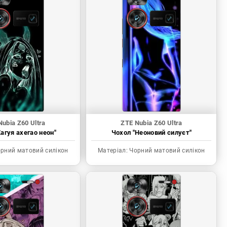
Nubia Z60 Ultra
ZTE Nubia Z60 Ultra
агуя ахегао неон"
Чохол "Неоновий силуєт"
рний матовий силікон
Матеріал:
Чорний матовий силікон