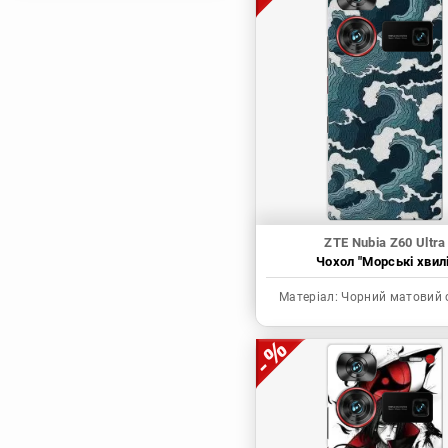
Магічна битва
Мисливець х
Мисливець
Моя академія героїв
Наруто
Неймовірні пригоди
ДжоДжо
П'ять наречених
Патріот Моріарті
ZTE Nubia Z60 Ultra
Чохол "Морські хвилі
Повелитель
Реінкарнація
Матеріал:
Чорний матовий 
безробітного: Історія
про пригоди в
іншому світі
Родина Шпигунів
Сага про Вінланд
Сворд Арт Онлайн