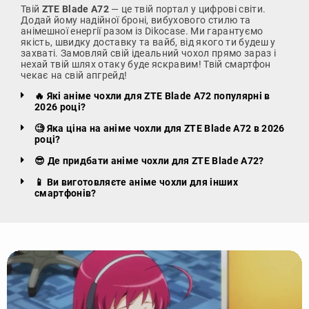
Твій
ZTE Blade A72
— це твій портал у цифрові світи.
Додай йому надійної броні, вибухового стилю та
анімешної енергії разом із Dikocase. Ми гарантуємо
якість, швидку доставку та вайб, від якого ти будеш у
захваті. Замовляй свій ідеальний чохол прямо зараз і
нехай твій шлях отаку буде яскравим! Твій смартфон
чекає на свій апгрейд!
🔥 Які аніме чохли для ZTE Blade A72 популярні в
2026 році?
🧐 Яка ціна на аніме чохли для ZTE Blade A72 в 2026
році?
😎 Де придбати аніме чохли для ZTE Blade A72?
📱 Ви виготовляєте аніме чохли для інших
смартфонів?