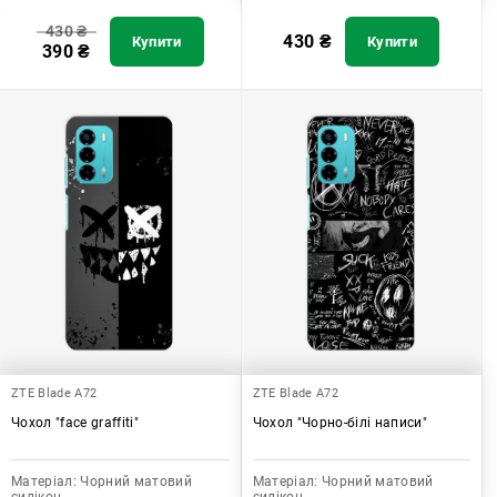
430
₴
430
₴
Купити
Купити
390
₴
ZTE Blade A72
ZTE Blade A72
Чохол "face graffiti"
Чохол "Чорно-білі написи"
Матеріал:
Чорний матовий
Матеріал:
Чорний матовий