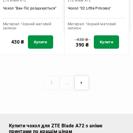
ZTE Blade A72
ZTE Blade A72
Чохол "Ван Піс розшукується"
Чохол "02 Little Princess"
Матеріал:
Чорний матовий
Матеріал:
Чорний матовий
силікон
силікон
430
₴
430
₴
Купити
Купити
390
₴
1
…
Купити чохол
для ZTE Blade A72 з аніме
принтами по кращім цінам