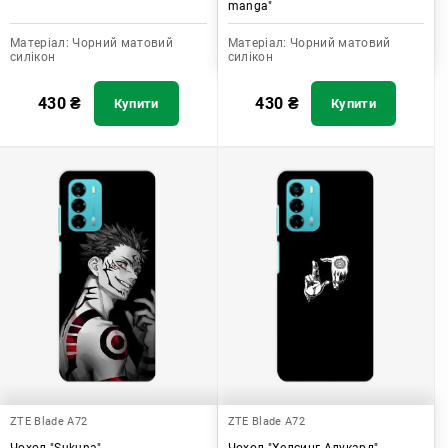
manga"
Матеріал:
Чорний матовий
Матеріал:
Чорний матовий
силікон
силікон
430
₴
430
₴
Купити
Купити
ZTE Blade A72
ZTE Blade A72
Чохол "Sukuna"
Чохол "Хелсинг Алукард"