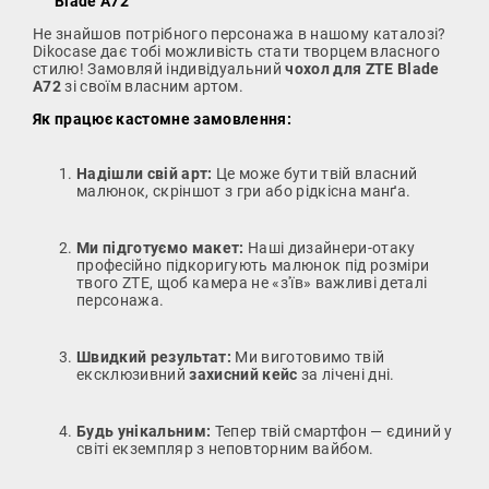
Blade A72
Не знайшов потрібного персонажа в нашому каталозі?
Dikocase дає тобі можливість стати творцем власного
стилю! Замовляй індивідуальний
чохол для ZTE Blade
A72
зі своїм власним артом.
Як працює кастомне замовлення:
Надішли свій арт:
Це може бути твій власний
малюнок, скріншот з гри або рідкісна манґа.
Ми підготуємо макет:
Наші дизайнери-отаку
професійно підкоригують малюнок під розміри
твого ZTE, щоб камера не «з'їв» важливі деталі
персонажа.
Швидкий результат:
Ми виготовимо твій
ексклюзивний
захисний кейс
за лічені дні.
Будь унікальним:
Тепер твій смартфон — єдиний у
світі екземпляр з неповторним вайбом.