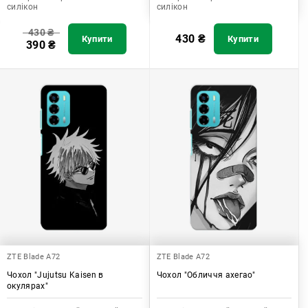
силікон
силікон
430
₴
430
₴
Купити
Купити
390
₴
ZTE Blade A72
ZTE Blade A72
Чохол "Jujutsu Kaisen в
Чохол "Обличчя ахегао"
окулярах"