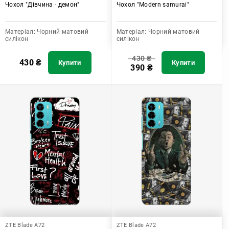
Чохол "Дівчина - демон"
Чохол "Modern samurai"
Матеріал:
Чорний матовий
Матеріал:
Чорний матовий
силікон
силікон
430
₴
430
₴
Купити
Купити
390
₴
ZTE Blade A72
ZTE Blade A72