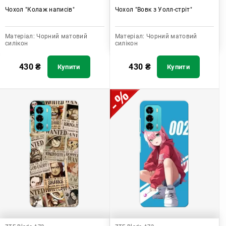
Чохол "Колаж написів"
Чохол "Вовк з Уолл-стріт"
Матеріал:
Чорний матовий
Матеріал:
Чорний матовий
силікон
силікон
430
₴
430
₴
Купити
Купити