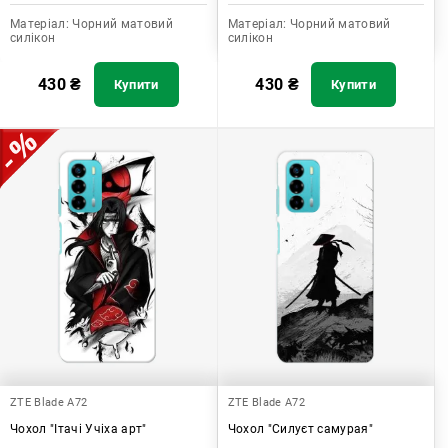
Матеріал:
Чорний матовий
Матеріал:
Чорний матовий
силікон
силікон
430
₴
430
₴
Купити
Купити
ZTE Blade A72
ZTE Blade A72
Чохол "Ітачі Учіха арт"
Чохол "Силуєт самурая"