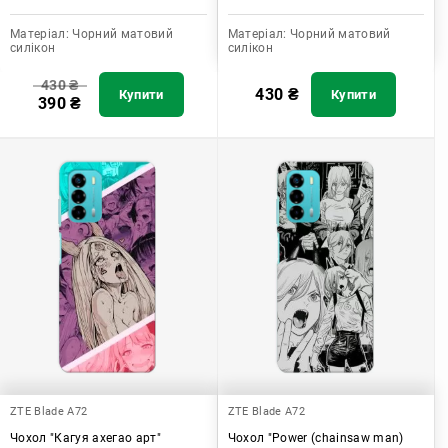
Матеріал:
Чорний матовий
Матеріал:
Чорний матовий
силікон
силікон
430
₴
430
₴
Купити
Купити
390
₴
ZTE Blade A72
ZTE Blade A72
Чохол "Кагуя ахегао арт"
Чохол "Power (chainsaw man)