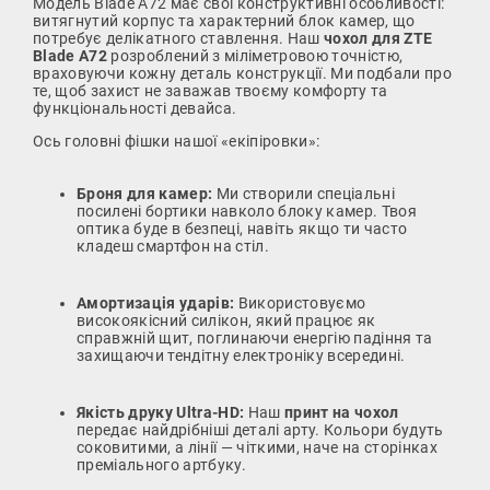
Модель Blade A72 має свої конструктивні особливості:
витягнутий корпус та характерний блок камер, що
потребує делікатного ставлення. Наш
чохол для ZTE
Blade A72
розроблений з міліметровою точністю,
враховуючи кожну деталь конструкції. Ми подбали про
те, щоб захист не заважав твоєму комфорту та
функціональності девайса.
Ось головні фішки нашої «екіпіровки»:
Броня для камер:
Ми створили спеціальні
посилені бортики навколо блоку камер. Твоя
оптика буде в безпеці, навіть якщо ти часто
кладеш смартфон на стіл.
Амортизація ударів:
Використовуємо
високоякісний силікон, який працює як
справжній щит, поглинаючи енергію падіння та
захищаючи тендітну електроніку всередині.
Якість друку Ultra-HD:
Наш
принт на чохол
передає найдрібніші деталі арту. Кольори будуть
соковитими, а лінії — чіткими, наче на сторінках
преміального артбуку.