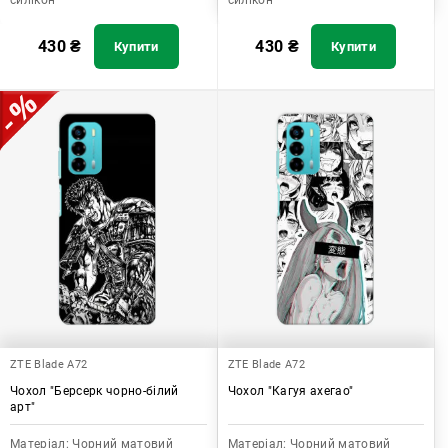
силікон
силікон
430
₴
430
₴
Купити
Купити
ZTE Blade A72
ZTE Blade A72
Чохол "Берсерк чорно-білий
Чохол "Кагуя ахегао"
арт"
Матеріал:
Чорний матовий
Матеріал:
Чорний матовий