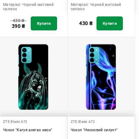
Матеріал:
Чорний матовий
Матеріал:
Чорний матовий
силікон
силікон
430
₴
430
₴
Купити
Купити
390
₴
ZTE Blade A72
ZTE Blade A72
Чохол "Кагуя ахегао неон"
Чохол "Неоновий силуєт"