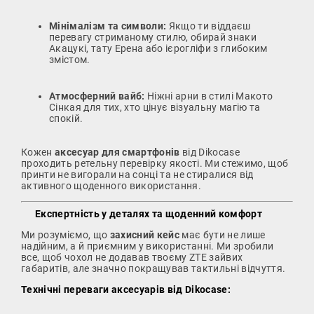
Мінімалізм та символи:
Якщо ти віддаєш
перевагу стриманому стилю, обирай знаки
Акацукі, тату Ерена або ієрогліфи з глибоким
змістом.
Атмосферний вайб:
Ніжні арни в стилі Макото
Сінкая для тих, хто цінує візуальну магію та
спокій.
Кожен
аксесуар для смартфонів
від Dikocase
проходить ретельну перевірку якості. Ми стежимо, щоб
принти не вигорали на сонці та не стиралися від
активного щоденного використання.
Експертність у деталях та щоденний комфорт
Ми розуміємо, що
захисний кейс
має бути не лише
надійним, а й приємним у використанні. Ми зробили
все, щоб чохол не додавав твоєму ZTE зайвих
габаритів, але значно покращував тактильні відчуття.
Технічні переваги аксесуарів від Dikocase: