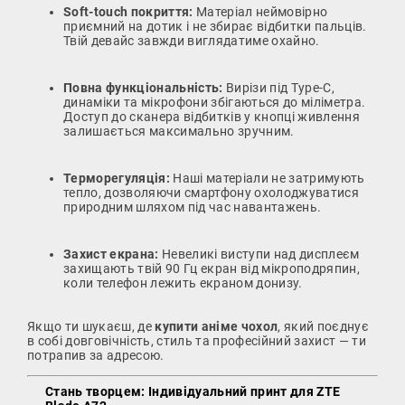
Soft-touch покриття:
Матеріал неймовірно
приємний на дотик і не збирає відбитки пальців.
Твій девайс завжди виглядатиме охайно.
Повна функціональність:
Вирізи під Type-C,
динаміки та мікрофони збігаються до міліметра.
Доступ до сканера відбитків у кнопці живлення
залишається максимально зручним.
Терморегуляція:
Наші матеріали не затримують
тепло, дозволяючи смартфону охолоджуватися
природним шляхом під час навантажень.
Захист екрана:
Невеликі виступи над дисплеєм
захищають твій 90 Гц екран від мікроподряпин,
коли телефон лежить екраном донизу.
Якщо ти шукаєш, де
купити аніме чохол
, який поєднує
в собі довговічність, стиль та професійний захист — ти
потрапив за адресою.
Стань творцем: Індивідуальний принт для ZTE