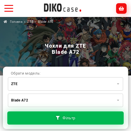
Головна
ZTE
Blade A72
Чохли для ZTE
Blade A72
Обрати модель:
ZTE
Xiaomi
Samsung
Apple
Blade A72
Huawei
Oppo
Realme
TECNO
ZTE
OnePlus
Google
Doogee
Фільтр
Infinix
Sony
Motorola