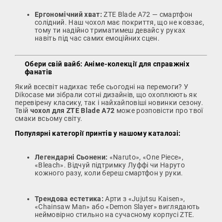
Ергономічний хват:
ZTE Blade A72 — смартфон
солідний. Наш чохол має покриття, що не ковзає,
тому ти надійно триматимеш девайс у руках
навіть під час самих емоційних сцен.
Обери свій вайб: Аніме-колекції для справжніх
фанатів
Який всесвіт надихає тебе сьогодні на перемоги? У
Dikocase ми зібрали сотні дизайнів, що охоплюють як
перевірену класику, так і найхайповіші новинки сезону.
Твій
чохол для ZTE Blade A72
може розповісти про твої
смаки всьому світу.
Популярні категорії принтів у нашому каталозі:
Легендарні Сьонени:
«Naruto», «One Piece»,
«Bleach». Відчуй підтримку Луффі чи Наруто
кожного разу, коли береш смартфон у руки.
Трендова естетика:
Арти з «Jujutsu Kaisen»,
«Chainsaw Man» або «Demon Slayer» виглядають
неймовірно стильно на сучасному корпусі ZTE.