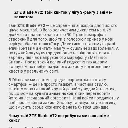
ZTE Blade A72: Твій квиток у лігу S-рангу з аніме-
захистом
Твій
ZTE Blade A72
— це справжня знахідка для тих, хто
цінує масштаб. З його величезним дисплеєм на 6.75
дюйма та плавною частотою 90 Гц, цей смартфон
створений для того, щоб ти з головою поринав у нові
серії улюбленого
онгоїнгу
. Дивитися на такому екрані
епічні битви чи читати манґу — суцільне задоволення. А
потужний акумулятор дозволяє не відволікатися на
зарядку під час напруженого марафону «Магічної
Битви». Проте такий великий гаджет із глянцевим
корпусом потребує надійного захисту від щоденних
квестів у реальному світі.
В Dikocase ми знаємо, що для справжнього отаку
смартфон — це не просто гаджет, а частина стилю.
Навіщо ховати такий крутий девайс у нудний пластик,
якщо можна
купити аніме чохол
, який перетворить
його на легендарний артефакт? Наші кейси поєднують у
собі професійний захист S-класу та візуальну естетику,
що змусить серце кожного фаната битися швидше.
Чому твій ZTE Blade A72 потребує саме наш аніме-
кейс?