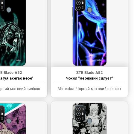
E Blade A52
ZTE Blade A52
агуя ахегао неон"
Чохол "Неоновий силуєт"
рний матовий силікон
Матеріал:
Чорний матовий силікон