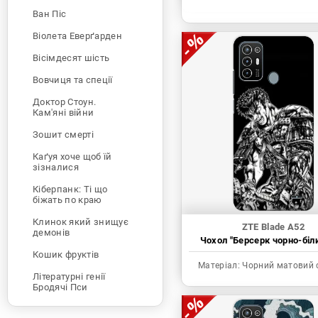
Ван Піс
Віолета Еверґарден
Вісімдесят шість
Вовчиця та спеції
Доктор Стоун.
Кам'яні війни
Зошит смерті
Каґуя хоче щоб їй
зізналися
Кіберпанк: Ті що
біжать по краю
Клинок який знищує
ZTE Blade A52
демонів
Чохол "Берсерк чорно-біл
Кошик фруктів
Матеріал:
Чорний матовий 
Літературні генії
Бродячі Пси
Людина-бензопила