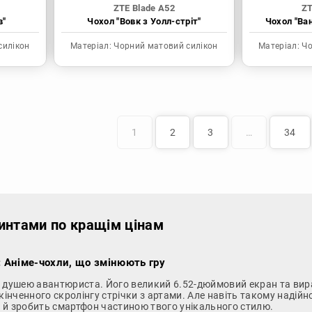
ZTE Blade A52
ZT
в"
Чохол "Вовк з Уолл-стріт"
Чохол "Ва
силікон
Матеріал:
Чорний матовий силікон
Матеріал:
Чо
1
2
3
…
34
ринтами по кращім цінам
у: Аніме-чохли, що змінюють гру
з душею авантюриста. Його великий 6.52-дюймовий екран та вир
кінченного скролінгу стрічки з артами. Але навіть такому надійн
 а й зробить смартфон частиною твого унікального стилю.