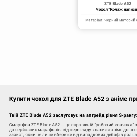
ZTE Blade A52
Чохол "Колаж написі
Матеріал:
Чорний матовий 
Купити чохол
для ZTE Blade A52 з аніме п
Твій ZTE Blade A52 заслуговує на апгрейд рівня S-ранг
Смартфон ZTE Blade A52 — це справжній "робочий конячка" 
до серйозних марафонів: від перегляду класики аніме до нес
захист, який не лише вбереже від випадкових дебафів долі,