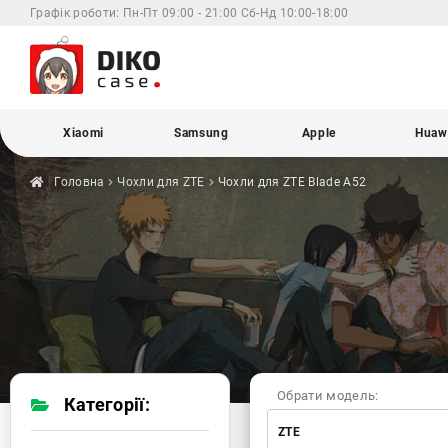
Графік роботи:
Пн-Пт 09:00 - 21:00 Сб-Нд 10:00-18:00
Xiaomi
Samsung
Apple
Huaw
Головна
Чохли для
ZTE
Чохли для ZTE
Blade A52
Обрати модель:
Категорії:
ZTE