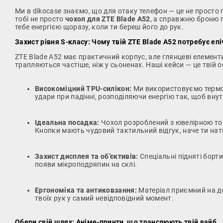
Ми в dikocase знаємо, що для отаку телефон — це не просто 
тобі не просто
чохол для ZTE Blade A52
, а справжню броню г
тебе енергією щоразу, коли ти береш його до рук.
Захист рівня S-класу: Чому твій ZTE Blade A52 потребує епі
ZTE Blade A52 має практичний корпус, але глянцеві елемент
трапляються частіше, ніж у сьоненах. Наші кейси — це твій ос
Високоміцний TPU-силікон:
Ми використовуємо термопо
удари при падінні, розподіляючи енергію так, щоб вн
Ідеальна посадка:
Чохол розроблений з ювелірною точн
Кнопки мають чудовий тактильний відгук, наче ти нат
Захист дисплея та об’єктивів:
Спеціальні підняті борт
появи мікроподряпин на склі.
Ергономіка та антиковзання:
Матеріал приємний на до
твоїх рук у самий невідповідний момент.
Обери свій шлях: Аніме-принти, що транслюють твій вайб