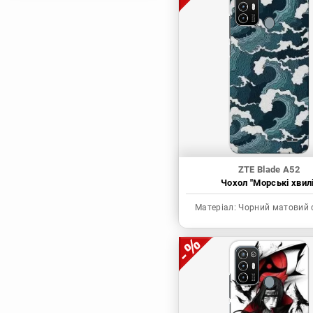
Магічна битва
Мисливець х
Мисливець
Моя академія героїв
Наруто
Неймовірні пригоди
ДжоДжо
П'ять наречених
Патріот Моріарті
ZTE Blade A52
Чохол "Морські хвилі
Повелитель
Реінкарнація
Матеріал:
Чорний матовий 
безробітного: Історія
про пригоди в
іншому світі
Родина Шпигунів
Сага про Вінланд
Сворд Арт Онлайн