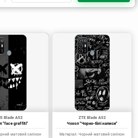
Чорний матовий силікон
Прозорий силікон
E Blade A52
ZTE Blade A52
 "face graffiti"
Чохол "Чорно-білі написи"
рний матовий силікон
Матеріал:
Чорний матовий силікон