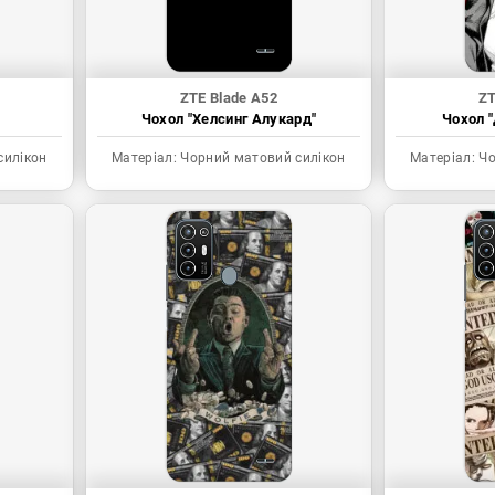
ZTE Blade A52
ZT
Чохол "Хелсинг Алукард"
Чохол "
силікон
Матеріал:
Чорний матовий силікон
Матеріал:
Чо