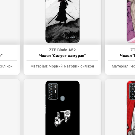
ZTE Blade A52
ZT
т"
Чохол "Силуєт самурая"
Чохол "
силікон
Матеріал:
Чорний матовий силікон
Матеріал:
Чо