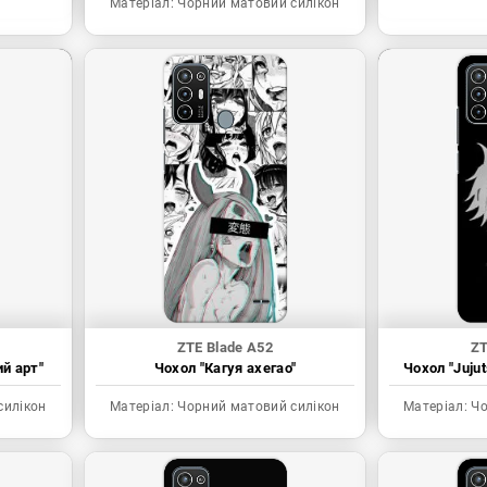
Матеріал:
Чорний матовий силікон
ZTE Blade A52
ZT
ий арт"
Чохол "Кагуя ахегао"
Чохол "Juju
силікон
Матеріал:
Чорний матовий силікон
Матеріал:
Чо