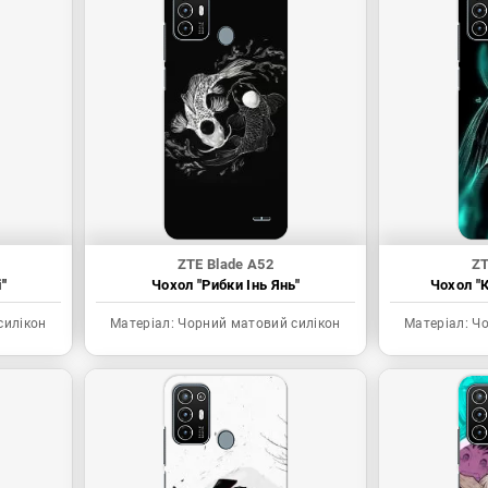
ZTE Blade A52
ZT
"
Чохол "Рибки Інь Янь"
Чохол "К
силікон
Матеріал:
Чорний матовий силікон
Матеріал:
Чо