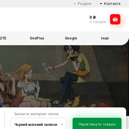
Розділи
Контакти
0
₴
Про компанію
@dikocase
0 товарів
Доставка та оплата
@dikocase
Обмін та повернення
ZTE
OnePlus
Google
Інші
Блог
Змінити матеріал чохла:
Переглянути товари
Чорний матовий силікон