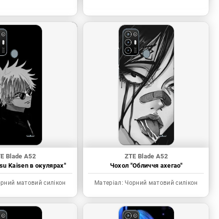
E Blade A52
ZTE Blade A52
tsu Kaisen в окулярах"
Чохол "Обличчя ахегао"
рний матовий силікон
Матеріал:
Чорний матовий силікон