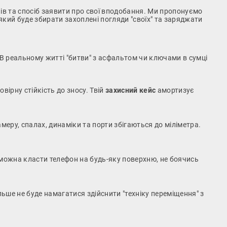
лів та спосіб заявити про свої вподобання. Ми пропонуємо
який буде збирати захоплені погляди "своїх" та заряджати
 В реальному житті "битви" з асфальтом чи ключами в сумці
ірну стійкість до зносу. Твій
захисний кейс
амортизує
меру, спалах, динаміки та порти збігаються до міліметра.
 можна класти телефон на будь-яку поверхню, не боячись
ьше не буде намагатися здійснити "техніку переміщення" з