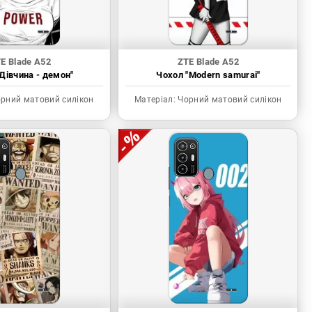
E Blade A52
ZTE Blade A52
Дівчина - демон"
Чохол "Modern samurai"
рний матовий силікон
Матеріал:
Чорний матовий силікон