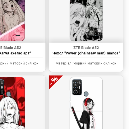
E Blade A52
ZTE Blade A52
Кагуя ахегао арт"
Чохол "Power (chainsaw man) manga"
рний матовий силікон
Матеріал:
Чорний матовий силікон