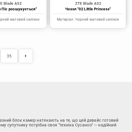
E Blade A52
ZTE Blade A52
н Піс розшукується"
Чохол "02 Little Princess"
рний матовий силікон
Матеріал:
Чорний матовий силікон
35
азний блок камер натякають на те, що цей девайс готовий
ому супутнику потрібна своя "техніка Сусаноо" — надійний