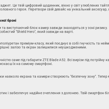
гаджет. Це твій цифровий щоденник, вікно у світ улюблених тайт
оловного героя. Перетвори свій девайс на унікальний аксесуар, 
чної броні
и та виступаючий блок камер завжди знаходяться у зоні ризику.
обистий "Shield Hero", який завжди на варті.
ліуретан преміум-класу, який поєднує в собі гнучкість та неймов
утрішнє залізо та екран залишилися неушкодженими.
істю саме під габарити ZTE Blade A52. Всі вирізи під потрійну ка
искаєш їх на самому смартфоні.
ики навколо екрана та камери створюють "безпечну зону". Тепер
тик і забезпечує надійне зчеплення з долонею. Твій смартфон біл