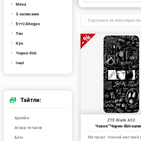
Меха
Xiaomi
Samsung
Apple
Huawei
З написами
Oppo
Realme
TECNO
ZTE
Етті/Ahegao
OnePlus
Google
Doogee
Тян
Infinix
Sony
Motorola
Кун
Чорно-білі
Інші
Тайтли:
Аркейн
ZTE Blade A52
Чохол "Чорно-білі напи
Атака титанів
Бліч
Матеріал:
Чорний матовий 