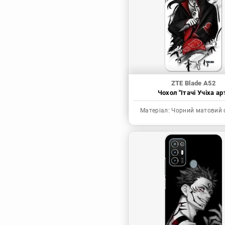
Синя в’язниця
Скейт: Безкінечність
Токійські месники
Ця фарфорова
лялечка закохалася
ZTE Blade A52
Чохол "Ітачі Учіха ар
Матеріал:
Чорний матовий 