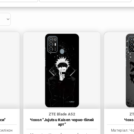
ZTE Blade A52
ZT
си"
Чохол "Jujutsu Kaisen чорно-білий
Чохол
арт"
силікон
Матеріал:
Чо