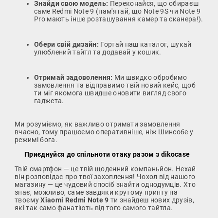
Знайди свою модель:
Переконайся, що обираєш
саме Redmi Note 9 (пам'ятай, що Note 9S чи Note 9
Pro мають інше розташування камер та сканера!).
Обери свій дизайн:
Гортай наш каталог, шукай
улюблений тайтл та додавай у кошик.
Отримай задоволення:
Ми швидко обробимо
замовлення та відправимо твій новий кейс, щоб
ти міг якомога швидше оновити вигляд свого
гаджета.
Ми розуміємо, як важливо отримати замовлення
вчасно, тому працюємо оперативніше, ніж Шинсобе у
режимі бога.
Приєднуйся до спільноти отаку разом з dikocase
Твій смартфон — це твій щоденний компаньйон. Нехай
він розповідає про твої захоплення! Чохол від нашого
магазину — це чудовий спосіб знайти однодумців. Хто
знає, можливо, саме завдяки крутому принту на
твоєму
Xiaomi Redmi Note 9
ти знайдеш нових друзів,
які так само фанатіють від того самого тайтла.