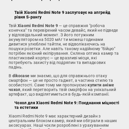
Твій Xiaomi Redmi Note 9 заслуговує на апгрейд
рівня S-рангу
Твій
Xiaomi Redmi Note 9
— це справжня "робоча
конячка" та перевірений часом девайс, який не підведе
у відповідальний момент. З його потужним
акумулятором на 5020 мАг ти можеш годинами
дивитися улюблені тайтли, не відволікаючись на
пошуки розетки. Але навіть такому надійному "бійцю"
потрібен якісний екіпірування. Скляна оптика камер та
пластиковий корпус — це вразливі місця, які
потребують захисту від подряпин та випадкових
падінь.
В
dikocase
ми знаємо, що для справжнього отаку
смартфон — це не просто гаджет, а частина стилю та
особистості. Саме тому ми пропонуємо
купити аніме
чохол
, який перетворить твій смартфон на унікальний
артефакт, що виділятиметься в будь-якій компанії.
Чохол для Xiaomi Redmi Note 9: Поєднання міцності
та естетики
Xiaomi Redmi Note 9 має характерний дизайн з
центральним блоком камер, який ми обіграли в наших
аксесуарах. Наші чохли розроблені з урахуванням