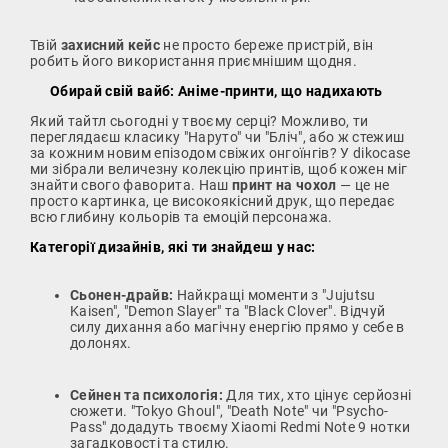
Твій
захисний кейс
не просто береже пристрій, він
робить його використання приємнішим щодня.
Обирай свій вайб: Аніме-принти, що надихають
Який тайтл сьогодні у твоєму серці? Можливо, ти
переглядаєш класику "Наруто" чи "Бліч", або ж стежиш
за кожним новим епізодом свіжих онгоїнгів? У dikocase
ми зібрали величезну колекцію принтів, щоб кожен міг
знайти свого фаворита. Наш
принт на чохол
— це не
просто картинка, це високоякісний друк, що передає
всю глибину кольорів та емоцій персонажа.
Категорії дизайнів, які ти знайдеш у нас:
Сьонен-драйв:
Найкращі моменти з "Jujutsu
Kaisen", "Demon Slayer" та "Black Clover". Відчуй
силу дихання або магічну енергію прямо у себе в
долонях.
Сейнен та психологія:
Для тих, хто цінує серйозні
сюжети. "Tokyo Ghoul", "Death Note" чи "Psycho-
Pass" додадуть твоєму Xiaomi Redmi Note 9 нотки
загадковості та стилю.