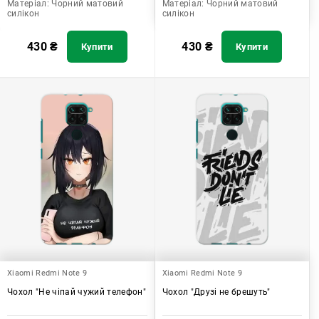
Матеріал:
Чорний матовий
Матеріал:
Чорний матовий
силікон
силікон
430
₴
430
₴
Купити
Купити
Xiaomi Redmi Note 9
Xiaomi Redmi Note 9
Чохол "Не чіпай чужий телефон"
Чохол "Друзі не брешуть"