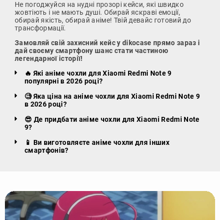
Не погоджуйся на нудні прозорі кейси, які швидко
жовтіють і не мають душі. Обирай яскраві емоції,
обирай якість, обирай аніме! Твій девайс готовий до
трансформації.
Замовляй свій захисний кейс у dikocase прямо зараз і
дай своєму смартфону шанс стати частиною
легендарної історії!
🔥 Які аніме чохли для Xiaomi Redmi Note 9
популярні в 2026 році?
🧐 Яка ціна на аніме чохли для Xiaomi Redmi Note 9
в 2026 році?
😎 Де придбати аніме чохли для Xiaomi Redmi Note
9?
📱 Ви виготовляєте аніме чохли для інших
смартфонів?