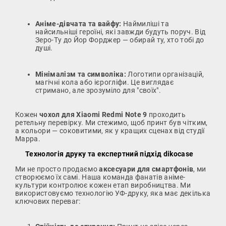
Аніме-дівчата та вайфу:
Наймиліші та
найсильніші героїні, які завжди будуть поруч. Від
Зеро-Ту до Йор Форджер — обирай ту, хто тобі до
душі.
Мінімалізм та символіка:
Логотипи організацій,
магічні кола або ієрогліфи. Це виглядає
стримано, але зрозуміло для "своїх".
Кожен
чохол для Xiaomi Redmi Note 9
проходить
ретельну перевірку. Ми стежимо, щоб принт був чітким,
а кольори — соковитими, як у кращих сценах від студії
Mappa.
Технологія друку та експертний підхід dikocase
Ми не просто продаємо
аксесуари для смартфонів
, ми
створюємо їх самі. Наша команда фанатів аніме-
культури контролює кожен етап виробництва. Ми
використовуємо технологію УФ-друку, яка має декілька
ключових переваг: