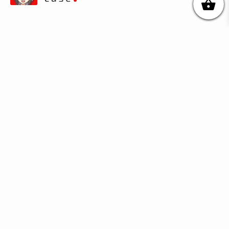
© DIKOcase 2026
ФОП Карпенко Альона Андріївна
Розділи
Про компанію
Доставка та оплата
Обмін та повернення
Блог
Купити чохли з чорного силікону
Купити чохли з термопластику
Купити чохли з прозорого силікону
Аніме чохли - Міста