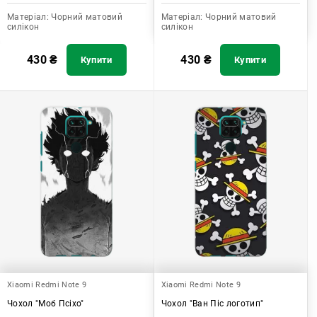
Матеріал:
Чорний матовий
Матеріал:
Чорний матовий
силікон
силікон
430
₴
430
₴
Купити
Купити
Xiaomi Redmi Note 9
Xiaomi Redmi Note 9
Чохол "Моб Псіхо"
Чохол "Ван Піс логотип"