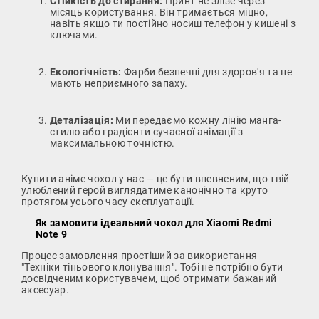
Стійкість до стирання:
Принт не злізе через
місяць користування. Він тримається міцно,
навіть якщо ти постійно носиш телефон у кишені з
ключами.
Екологічність:
Фарби безпечні для здоров'я та не
мають неприємного запаху.
Деталізація:
Ми передаємо кожну лінію манга-
стилю або градієнти сучасної анімації з
максимальною точністю.
Купити аніме чохол у нас — це бути впевненим, що твій
улюблений герой виглядатиме канонічно та круто
протягом усього часу експлуатації.
Як замовити ідеальний чохол для Xiaomi Redmi
Note 9
Процес замовлення простіший за використання
"Техніки тіньового клонування". Тобі не потрібно бути
досвідченим користувачем, щоб отримати бажаний
аксесуар.