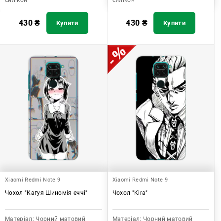
силікон
силікон
430
₴
430
₴
Купити
Купити
Xiaomi Redmi Note 9
Xiaomi Redmi Note 9
Чохол "Кагуя Шиномія еччі"
Чохол "Kira"
Матеріал:
Чорний матовий
Матеріал:
Чорний матовий