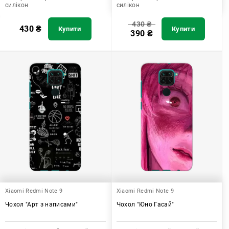
силікон
силікон
430
₴
430
₴
Купити
Купити
390
₴
Xiaomi Redmi Note 9
Xiaomi Redmi Note 9
Чохол "Арт з написами"
Чохол "Юно Гасай"