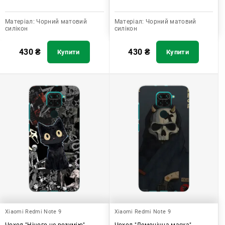
Матеріал:
Чорний матовий
Матеріал:
Чорний матовий
силікон
силікон
430
₴
430
₴
Купити
Купити
Xiaomi Redmi Note 9
Xiaomi Redmi Note 9
Чохол "Нічого не розумію"
Чохол "Демонічна маска"