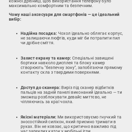
кожної дрібниці, щоб використання телефону було
максимально комфортним та безпечним.
Чому наші аксесуари для смартфонів — це ідеальний
вибір:
Надійна посадка:
Чохол ідеально облягає корпус,
не залишаючи люфтів, куди міг би потрапити пил
чи дрібне сміття.
Захист екрану та камер:
Спеціальні завищені
бортики навколо дисплея та блоку камер
створюють "безпечну зону", запобігаючи прямому
контакту скла з твердими поверхнями.
Доступ до сканера:
Виріз під сканер відбитків
пальців на задній панелі виконаний ідеально — ти
зможеш розблокувати девайс миттєво, не
чіпляючись за краї чохла.
Якісні матеріали:
Ми використовуємо гнучкий та
зносостійкий силікон, який приємно тримати в
руках. Він не ковзає, що критично важливо під
час запеклих каток у мобільні ігри.