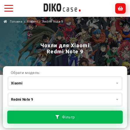
Головна
Xiaomi
Redmi Note 9
Чохли для Xiaomi
Redmi Note 9
Обрати модель:
Xiaomi
Xiaomi
Samsung
Apple
Redmi Note 9
Huawei
Oppo
Realme
TECNO
ZTE
OnePlus
Google
Doogee
Фільтр
Infinix
Sony
Motorola