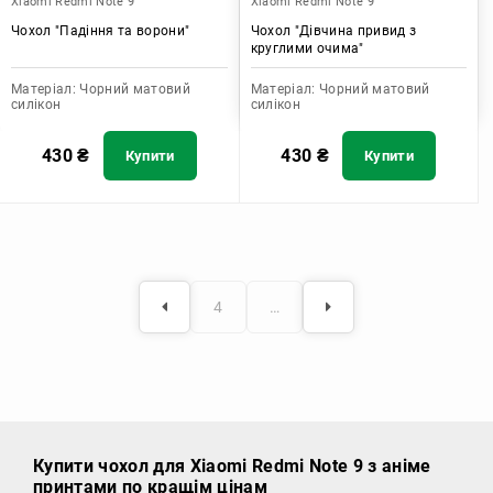
Xiaomi Redmi Note 9
Xiaomi Redmi Note 9
Чохол "Падіння та ворони"
Чохол "Дівчина привид з
круглими очима"
Матеріал:
Чорний матовий
Матеріал:
Чорний матовий
силікон
силікон
430
₴
430
₴
Купити
Купити
4
…
Купити чохол
для Xiaomi Redmi Note 9 з аніме
принтами по кращім цінам