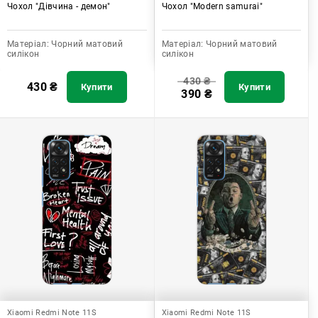
Чохол "Дівчина - демон"
Чохол "Modern samurai"
Матеріал:
Чорний матовий
Матеріал:
Чорний матовий
силікон
силікон
430
₴
430
₴
Купити
Купити
390
₴
Xiaomi Redmi Note 11S
Xiaomi Redmi Note 11S