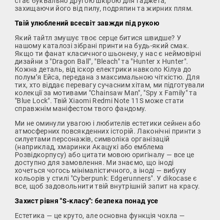
стає буквально другою шкірою для гаджета,
захищаючи його від пилу, подряпин та жирних плям.
Твій улюблений всесвіт завжди під рукою
Який тайтл змушує твоє серце битися швидше? У
нашому каталозі зібрані принти на будь-який смак.
Якщо ти фанат класичного шьонену, у нас є неймовірні
дизайни з "Dragon Ball", "Bleach" та "Hunter x Hunter".
Кожна деталь, від іскор електрики навколо Кілуа до
полум’я Ейса, передана з максимальною чіткістю. Для
тих, хто віддає перевагу сучасним хітам, ми підготували
колекції за мотивами "Chainsaw Man", "Spy x Family" та
"Blue Lock". Твій Xiaomi Redmi Note 11S може стати
справжнім маніфестом твого фандому.
Ми не оминули увагою і любителів естетики сейнен або
атмосферних повсякденних історій. Лаконічні принти з
силуетами персонажів, символіка організацій
(наприклад, хмаринки Акацукі або емблема
Розвідкорпусу) або цитати мовою оригіналу — все це
доступно для замовлення. Ми знаємо, що іноді
хочеться чогось мінімалістичного, а іноді — вибуху
кольорів у стилі "Cyberpunk: Edgerunners". У dikocase є
все, щоб задовольнити твій внутрішній запит на красу.
Захист рівня "S-класу": безпека понад усе
Естетика — це круто, але основна функція чохла —