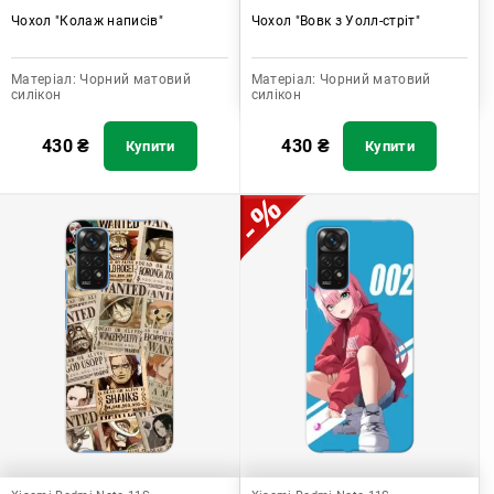
Чохол "Колаж написів"
Чохол "Вовк з Уолл-стріт"
Матеріал:
Чорний матовий
Матеріал:
Чорний матовий
силікон
силікон
430
₴
430
₴
Купити
Купити