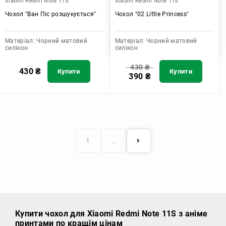
Xiaomi Redmi Note 11S
Xiaomi Redmi Note 11S
Чохол "Ван Піс розшукується"
Чохол "02 Little Princess"
Матеріал:
Чорний матовий
Матеріал:
Чорний матовий
силікон
силікон
430
₴
430
₴
Купити
Купити
390
₴
1
…
Купити чохол
для Xiaomi Redmi Note 11S з аніме
принтами по кращім цінам