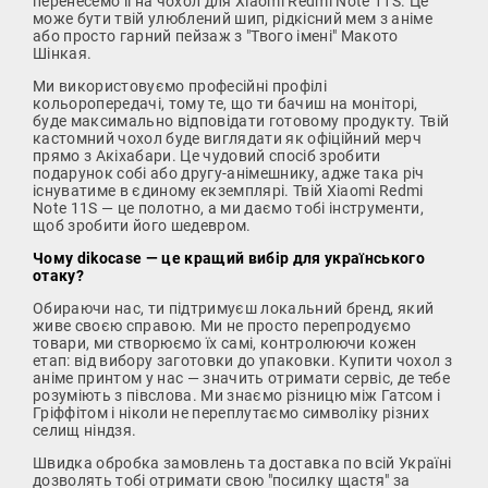
перенесемо її на чохол для Xiaomi Redmi Note 11S. Це
може бути твій улюблений шип, рідкісний мем з аніме
або просто гарний пейзаж з "Твого імені" Макото
Шінкая.
Ми використовуємо професійні профілі
кольоропередачі, тому те, що ти бачиш на моніторі,
буде максимально відповідати готовому продукту. Твій
кастомний чохол буде виглядати як офіційний мерч
прямо з Акіхабари. Це чудовий спосіб зробити
подарунок собі або другу-анімешнику, адже така річ
існуватиме в єдиному екземплярі. Твій Xiaomi Redmi
Note 11S — це полотно, а ми даємо тобі інструменти,
щоб зробити його шедевром.
Чому dikocase — це кращий вибір для українського
отаку?
Обираючи нас, ти підтримуєш локальний бренд, який
живе своєю справою. Ми не просто перепродуємо
товари, ми створюємо їх самі, контролюючи кожен
етап: від вибору заготовки до упаковки. Купити чохол з
аніме принтом у нас — значить отримати сервіс, де тебе
розуміють з півслова. Ми знаємо різницю між Гатсом і
Гріффітом і ніколи не переплутаємо символіку різних
селищ ніндзя.
Швидка обробка замовлень та доставка по всій Україні
дозволять тобі отримати свою "посилку щастя" за