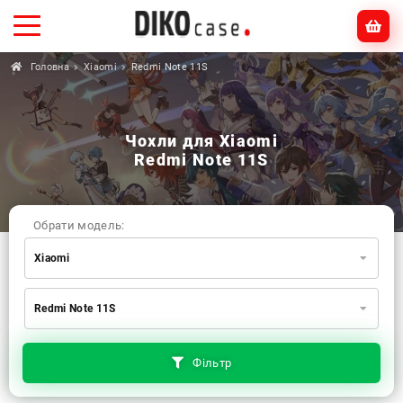
Головна
Xiaomi
Redmi Note 11S
Чохли для Xiaomi
Redmi Note 11S
Обрати модель:
Xiaomi
Xiaomi
Samsung
Apple
Redmi Note 11S
Huawei
Oppo
Realme
TECNO
ZTE
OnePlus
Google
Doogee
Фільтр
Infinix
Sony
Motorola