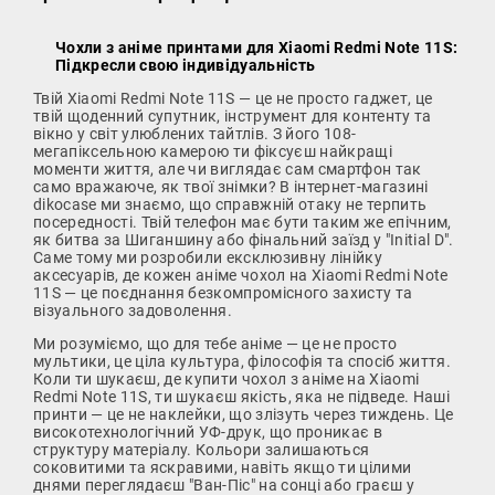
Чохли з аніме принтами для Xiaomi Redmi Note 11S:
Підкресли свою індивідуальність
Твій Xiaomi Redmi Note 11S — це не просто гаджет, це
твій щоденний супутник, інструмент для контенту та
вікно у світ улюблених тайтлів. З його 108-
мегапіксельною камерою ти фіксуєш найкращі
моменти життя, але чи виглядає сам смартфон так
само вражаюче, як твої знімки? В інтернет-магазині
dikocase ми знаємо, що справжній отаку не терпить
посередності. Твій телефон має бути таким же епічним,
як битва за Шиганшину або фінальний заїзд у "Initial D".
Саме тому ми розробили ексклюзивну лінійку
аксесуарів, де кожен аніме чохол на Xiaomi Redmi Note
11S — це поєднання безкомпромісного захисту та
візуального задоволення.
Ми розуміємо, що для тебе аніме — це не просто
мультики, це ціла культура, філософія та спосіб життя.
Коли ти шукаєш, де купити чохол з аніме на Xiaomi
Redmi Note 11S, ти шукаєш якість, яка не підведе. Наші
принти — це не наклейки, що злізуть через тиждень. Це
високотехнологічний УФ-друк, що проникає в
структуру матеріалу. Кольори залишаються
соковитими та яскравими, навіть якщо ти цілими
днями переглядаєш "Ван-Піс" на сонці або граєш у