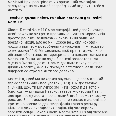
мобільні ігри, розігріваючи корпус. Твій смартфон
заслуговує на стильний апгрейд, який виділить тебе з
натовпу.
Технічна досконалість та аніме-естетика для Redmi
Note 11S
Xiaomi Redmi Note 11S має специфічний дизайн камер,
який важливо обіграти правильно. Багато виробників
просто роблять величезний виріз, який залишає
вразливі місця, але не ми. Кожен наш силіконовий
чохол з принтом розроблений з урахуванням геометрії
саме моделі 11S. Ми стежимо, щоб принт гармонійно
обгинав об’єктиви, не перекриваючи важливі елементи
малюнка. Уяви, як на задній панелі розгортається
сцена з "Naruto", де очі Саске ідеально вписуються в
дизайн корпусу, або як похмура естетика "Death Note"
підкреслює строгі лінії твого девайса.
Матеріал, який ми використовуємо — це преміальний
термопластичний поліуретан (TPU). Він достатньо
гнучкий, щоб ти міг легко змінити чохол під настрій
(сьогодні — мілашка Незуко, завтра — суворий Леві),
але при цьому достатньо щільний, щоб тримати форму
роками. Він приємний на дотик, не ковзає в долоні, що
критично важливо для смартфонів такого розміру.
Більше ніяких випадкових падінь під час спроби
зробити селфі! Чохол Xiaomi Redmi Note 11S від dikocase