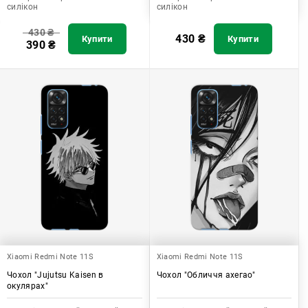
силікон
силікон
430
₴
430
₴
Купити
Купити
390
₴
Xiaomi Redmi Note 11S
Xiaomi Redmi Note 11S
Чохол "Jujutsu Kaisen в
Чохол "Обличчя ахегао"
окулярах"