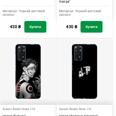
manga"
Матеріал:
Чорний матовий
Матеріал:
Чорний матовий
силікон
силікон
430
₴
430
₴
Купити
Купити
Xiaomi Redmi Note 11S
Xiaomi Redmi Note 11S
Чохол "Sukuna"
Чохол "Хелсинг Алукард"