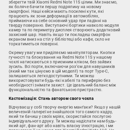
зберегти твій Xiaomi Redmi Note 11S цілим. Ми знаємо,
як боляче бачити першу подряпину на новому
смартфоні. Наші кейси мають посилені кути, які
працюють як зони деформації в автомобілях,
приймаючи на себе основний удар при падінні на
тверду поверхню. Виступаючі бортики навколо модуля
камер та по периметру дисплея створюють додатковий
захисний шар. Навіть якщо ти покладеш смартфон
екраном вниз на стіл у бібліотеці або кафе, скло не
торкатиметься поверхні.
Окрему увагу ми приділяємо маніпуляторам. Кнопки
гучності та блокування на Redmi Note 11S у нашому
чохлі натискаються з приємним кліком, без зайвих
зусиль. Всі порти, включаючи роз’єм для навушників
(який ми так цінуємо в цій моделі!) та порт Type-C,
залишаються легкодоступними. Ти можеш
використовувати будь-які кабелі та периферію без
необхідності знімати захист. Це ідеальний баланс між
функціональністю та фанатською пристрастю.
Кастомізація: Стань автором свого чохла
Відчуваєш у собі творчу енергію манґаки? Якщо у нашій
величезній галереї не знайшлося того самого кадру,
який ти бачиш у своїх мріях, скористайся послугою
індивідуального друку. Ти можеш надіслати нам будь-
який арт, фан-арт або навіть власну ілюстрацію, і ми