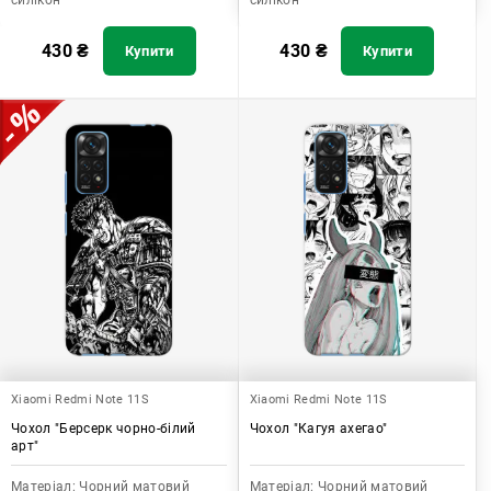
силікон
силікон
430
₴
430
₴
Купити
Купити
Xiaomi Redmi Note 11S
Xiaomi Redmi Note 11S
Чохол "Берсерк чорно-білий
Чохол "Кагуя ахегао"
арт"
Матеріал:
Чорний матовий
Матеріал:
Чорний матовий