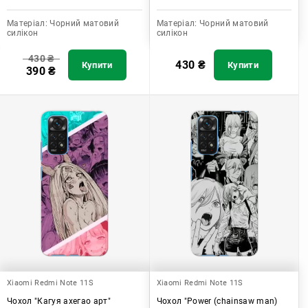
Матеріал:
Чорний матовий
Матеріал:
Чорний матовий
силікон
силікон
430
₴
430
₴
Купити
Купити
390
₴
Xiaomi Redmi Note 11S
Xiaomi Redmi Note 11S
Чохол "Кагуя ахегао арт"
Чохол "Power (chainsaw man)