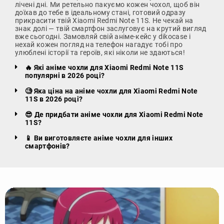
лічені дні. Ми ретельно пакуємо кожен чохол, щоб він
доїхав до тебе в ідеальному стані, готовий одразу
прикрасити твій Xiaomi Redmi Note 11S. Не чекай на
знак долі — твій смартфон заслуговує на крутий вигляд
вже сьогодні. Замовляй свій аніме-кейс у dikocase і
нехай кожен погляд на телефон нагадує тобі про
улюблені історії та героїв, які ніколи не здаються!
🔥 Які аніме чохли для Xiaomi Redmi Note 11S
популярні в 2026 році?
🧐 Яка ціна на аніме чохли для Xiaomi Redmi Note
11S в 2026 році?
😎 Де придбати аніме чохли для Xiaomi Redmi Note
11S?
📱 Ви виготовляєте аніме чохли для інших
смартфонів?