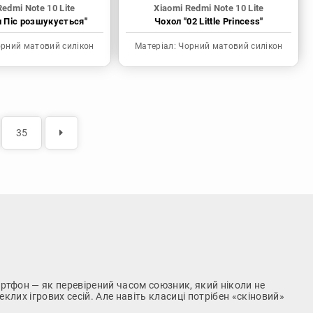
Redmi Note 10 Lite
Xiaomi Redmi Note 10 Lite
н Піс розшукується"
Чохол "02 Little Princess"
рний матовий силікон
Матеріал:
Чорний матовий силікон
35
артфон — як перевірений часом союзник, який ніколи не
лих ігрових сесій. Але навіть класиці потрібен «скіновий»