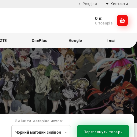
Розділи
Контакти
0
₴
Про компанію
@dikocase
0 товарів
Доставка та оплата
@dikocase
Обмін та повернення
ZTE
OnePlus
Google
Інші
Блог
Змінити матеріал чохла:
Переглянути товари
Чорний матовий силікон