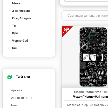
Меха
Xiaomi
Samsung
Apple
Huawei
З написами
Oppo
Realme
TECNO
ZTE
Етті/Ahegao
OnePlus
Google
Doogee
Тян
Infinix
Sony
Motorola
Кун
Чорно-білі
Інші
Тайтли:
Аркейн
Xiaomi Redmi Note 10 L
Чохол "Чорно-білі напи
Атака титанів
Бліч
Матеріал:
Чорний матовий 