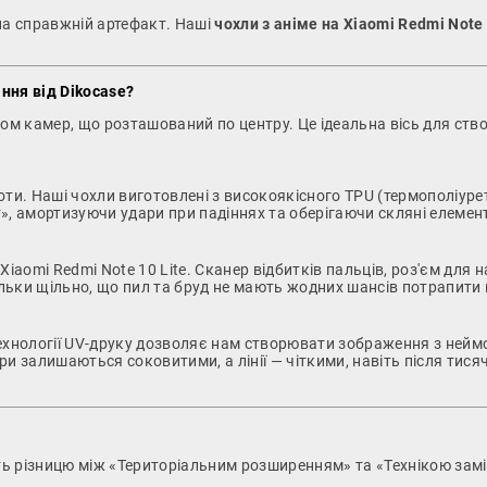
на справжній артефакт. Наші
чохли з аніме на Xiaomi Redmi Note 
ання від Dikocase?
ком камер, що розташований по центру. Це ідеальна вісь для ст
оти. Наші чохли виготовлені з високоякісного TPU (термополіурет
», амортизуючи удари при падіннях та оберігаючи скляні елемент
omi Redmi Note 10 Lite. Сканер відбитків пальців, роз'єм для наву
ільки щільно, що пил та бруд не мають жодних шансів потрапити 
хнології UV-друку дозволяє нам створювати зображення з неймо
и залишаються соковитими, а лінії — чіткими, навіть після тися
ють різницю між «Територіальним розширенням» та «Технікою зам