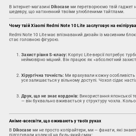
В інтернет-магазині
Dikocase
ми перетворюємо твій гаджет 
шедевру, що натхненний твоїми улюбленими тайтлами.
Чому твій Xiaomi Redmi Note 10 Lite заслуговує на екіпірув
Redmi Note 10 Lite має впізнаваний дизайн із масивним бло
стає головною фігурою.
Захист рівня S-класу:
Корпус Lite-версії потребує турб
неймовірно міцний. Він працює як «абсолютний захист
Хірургічна точність:
Ми врахували кожну особливість Xia
усе залишається у вільному доступі. Чохол сідає наст
Друк, що не знає кордонів:
Використання японської те
— він буквально вживається у структуру чохла. Кольор
Аніме-всесвіти, що оживають у твоїх руках
В
Dikocase
ми не просто копірайтери, ми — фанати, які зна
підготували колекції на будь-який смак: