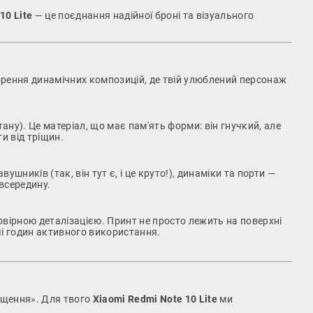
10 Lite
— це поєднання надійної броні та візуального
ворення динамічних композицій, де твій улюблений персонаж
ану). Це матеріал, що має пам'ять форми: він гнучкий, але
и від тріщин.
шників (так, він тут є, і це круто!), динаміки та порти —
всередину.
вірною деталізацією. Принт не просто лежить на поверхні
чі годин активного використання.
іщення». Для твого
Xiaomi Redmi Note 10 Lite
ми