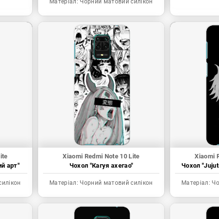
Матеріал:
Чорний матовий силікон
ite
Xiaomi Redmi Note 10 Lite
Xiaomi 
ий арт"
Чохол "Кагуя ахегао"
Чохол "Juju
силікон
Матеріал:
Чорний матовий силікон
Матеріал:
Чо