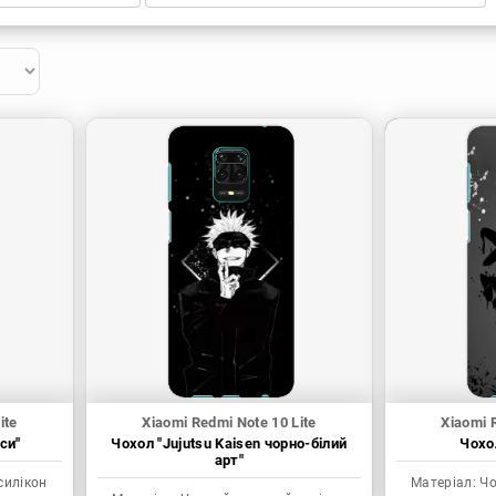
ite
Xiaomi Redmi Note 10 Lite
Xiaomi 
си"
Чохол "Jujutsu Kaisen чорно-білий
Чохол
арт"
силікон
Матеріал:
Чо