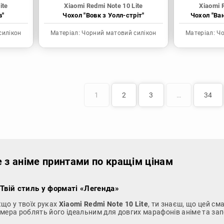
ite
Xiaomi Redmi Note 10 Lite
Xiaomi 
в"
Чохол "Вовк з Уолл-стріт"
Чохол "Ва
силікон
Матеріал:
Чорний матовий силікон
Матеріал:
Чо
1
2
3
…
34
e з аніме принтами по кращім цінам
 Твій стиль у форматі «Легенда»
кщо у твоїх руках
Xiaomi Redmi Note 10 Lite
, ти знаєш, що цей см
ера роблять його ідеальним для довгих марафонів аніме та запек