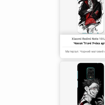
Синя в’язниця
Скейт: Безкінечність
Токійські месники
Ця фарфорова
лялечка закохалася
Xiaomi Redmi Note 10 L
Чохол "Ітачі Учіха ар
Матеріал:
Чорний матовий 