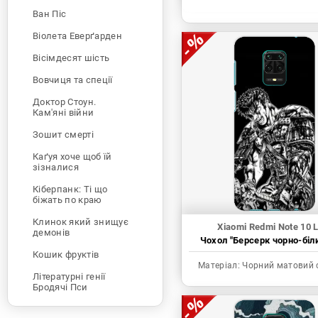
Ван Піс
Віолета Еверґарден
Вісімдесят шість
Вовчиця та спеції
Доктор Стоун.
Кам'яні війни
Зошит смерті
Каґуя хоче щоб їй
зізналися
Кіберпанк: Ті що
біжать по краю
Клинок який знищує
Xiaomi Redmi Note 10 L
демонів
Чохол "Берсерк чорно-біл
Кошик фруктів
Матеріал:
Чорний матовий 
Літературні генії
Бродячі Пси
Людина-бензопила