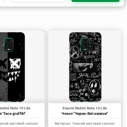
Чорний матовий силікон
Прозорий силікон
Прозорий матовий силікон
Пластик з силіконовими
бортами
Redmi Note 10 Lite
Xiaomi Redmi Note 10 Lite
 "face graffiti"
Чохол "Чорно-білі написи"
рний матовий силікон
Матеріал:
Чорний матовий силікон