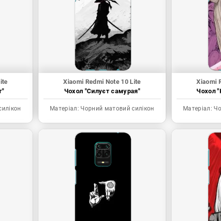
ite
Xiaomi Redmi Note 10 Lite
Xiaomi 
т"
Чохол "Силуєт самурая"
Чохол "
силікон
Матеріал:
Чорний матовий силікон
Матеріал:
Чо