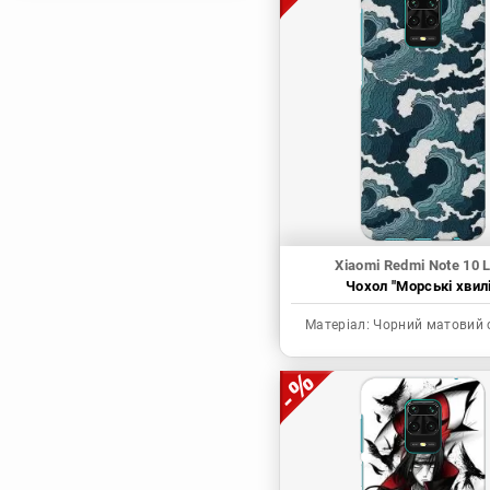
Магічна битва
Мисливець х
Мисливець
Моя академія героїв
Наруто
Неймовірні пригоди
ДжоДжо
П'ять наречених
Патріот Моріарті
Xiaomi Redmi Note 10 L
Чохол "Морські хвилі
Повелитель
Реінкарнація
Матеріал:
Чорний матовий 
безробітного: Історія
про пригоди в
іншому світі
Родина Шпигунів
Сага про Вінланд
Сворд Арт Онлайн