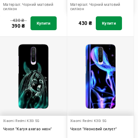
Матеріал:
Чорний матовий
Матеріал:
Чорний матовий
силікон
силікон
430
₴
430
₴
Купити
Купити
390
₴
Xiaomi Redmi K30i 5G
Xiaomi Redmi K30i 5G
Чохол "Кагуя ахегао неон"
Чохол "Неоновий силуєт"