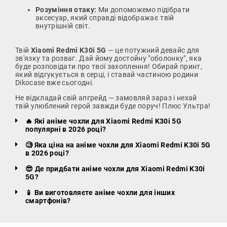
Розуміння отаку:
Ми допоможемо підібрати
аксесуар, який справді відображає твій
внутрішній світ.
Твій
Xiaomi Redmi K30i 5G
— це потужний девайс для
зв'язку та розваг. Дай йому достойну "оболонку", яка
буде розповідати про твої захоплення! Обирай принт,
який відгукується в серці, і ставай частиною родини
Dikocase вже сьогодні.
Не відкладай свій апгрейд — замовляй зараз і нехай
твій улюблений герой завжди буде поруч! Плюс Ультра!
🔥 Які аніме чохли для Xiaomi Redmi K30i 5G
популярні в 2026 році?
🧐 Яка ціна на аніме чохли для Xiaomi Redmi K30i 5G
в 2026 році?
😎 Де придбати аніме чохли для Xiaomi Redmi K30i
5G?
📱 Ви виготовляєте аніме чохли для інших
смартфонів?