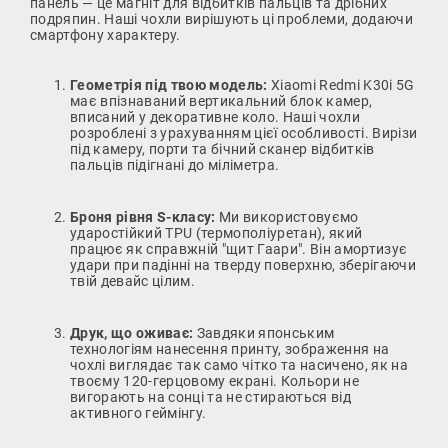
панель — це магніт для відбитків пальців та дрібних
подряпин. Наші чохли вирішують ці проблеми, додаючи
смартфону характеру.
Геометрія під твою модель:
Xiaomi Redmi K30i 5G
має впізнаваний вертикальний блок камер,
вписаний у декоративне коло. Наші чохли
розроблені з урахуванням цієї особливості. Вирізи
під камеру, порти та бічний сканер відбитків
пальців підігнані до міліметра.
Броня рівня S-класу:
Ми використовуємо
ударостійкий TPU (термополіуретан), який
працює як справжній "щит Гаари". Він амортизує
удари при падінні на тверду поверхню, зберігаючи
твій девайс цілим.
Друк, що оживає:
Завдяки японським
технологіям нанесення принту, зображення на
чохлі виглядає так само чітко та насичено, як на
твоєму 120-герцовому екрані. Кольори не
вигорають на сонці та не стираються від
активного геймінгу.