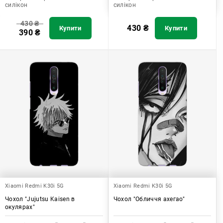
силікон
силікон
430
₴
430
₴
Купити
Купити
390
₴
Xiaomi Redmi K30i 5G
Xiaomi Redmi K30i 5G
Чохол "Jujutsu Kaisen в
Чохол "Обличчя ахегао"
окулярах"