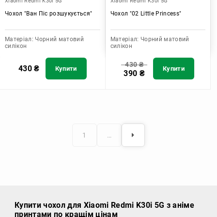
Xiaomi Redmi K30i 5G
Xiaomi Redmi K30i 5G
Чохол "Ван Піс розшукується"
Чохол "02 Little Princess"
Матеріал:
Чорний матовий
Матеріал:
Чорний матовий
силікон
силікон
430
₴
430
₴
Купити
Купити
390
₴
1
…
Купити чохол
для Xiaomi Redmi K30i 5G з аніме
принтами по кращім цінам