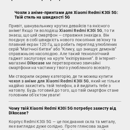
Чохли з аніме-принтами для Xiaomi Redmi K30i 5G:
Твій стиль на швидкості 5G
Привіт, шанувальнику крутих девайсів та якісного
аніме! Якщо ти володієш
Xiaomi Redmi K30i 5G
, то ти
знаєш, що цей смартфон — справжня знахідка. Він
поєднує в собі швидкість нового покоління зв'язку та
плавний екран 120 Гц, що робить перегляд улюблених
серій "Магічної битви" або "Клику, що знищує демонів"
справжньою насолодою. Але такий технологічний
гаджет заслуговує на круте "екіпірування". В інтернет-
магазині
Dikocase
ми перетворюємо звичайні
смартфони на частинку твого улюбленого всесвіту.
Ми створили окрему категорію, де ти можеш купити
чохол з аніме для Xiaomi Redmi K30i 5G
, який не тільки
надійно захистить твій телефон, а й виділить тебе з
натовпу. Будь готовий до того, що твій смартфон стане
головним об'єктом уваги!
Чому твій Xiaomi Redmi K30i 5G потребує захисту від
Dikocase?
Корпус Redmi K30i 5G — це поєднання скла та металу,
яке виглядає дуже солідно. Проте глянсова задня