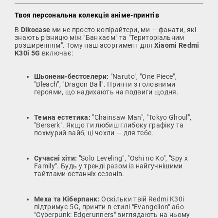
Твоя персональна колекція аніме-принтів
В
Dikocase
ми не просто копірайтери, ми — фанати, які
знають різницю між "Банкаєм" та "Територіальним
розширенням". Тому наш асортимент для
Xiaomi Redmi
K30i 5G
включає:
Шьонени-бестселери:
"Naruto", "One Piece",
"Bleach", "Dragon Ball". Принти з головними
героями, що надихають на подвиги щодня.
Темна естетика:
"Chainsaw Man", "Tokyo Ghoul",
"Berserk". Якщо ти любиш глибоку графіку та
похмурий вайб, ці чохли — для тебе.
Сучасні хіти:
"Solo Leveling", "Oshi no Ko", "Spy x
Family". Будь у тренді разом із найгучнішими
тайтлами останніх сезонів.
Меха та Кіберпанк:
Оскільки твій Redmi K30i
підтримує 5G, принти в стилі "Evangelion" або
"Cyberpunk: Edgerunners" виглядають на ньому