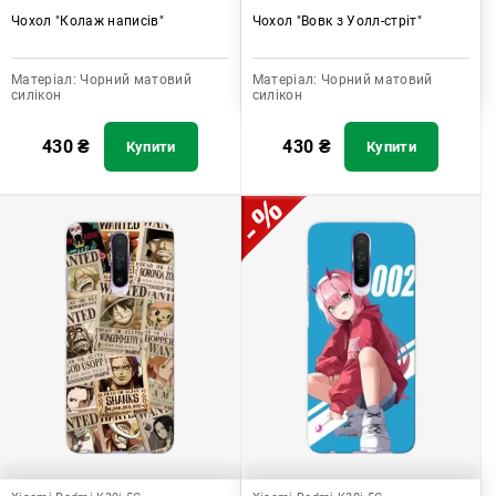
Чохол "Колаж написів"
Чохол "Вовк з Уолл-стріт"
Матеріал:
Чорний матовий
Матеріал:
Чорний матовий
силікон
силікон
430
₴
430
₴
Купити
Купити