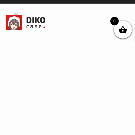
0
© DIKOcase 2026
ФОП Карпенко Альона Андріївна
Розділи
Про компанію
Доставка та оплата
Обмін та повернення
Блог
Купити чохли з чорного силікону