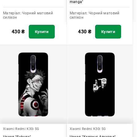
manga"
Матеріал:
Чорний матовий
Матеріал:
Чорний матовий
силікон
силікон
430
₴
430
₴
Купити
Купити
Xiaomi Redmi K30i 5G
Xiaomi Redmi K30i 5G
Чохол "Sukuna"
Чохол "Хелсинг Алукард"