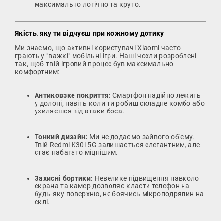
максимально логічно та круто.
Якість, яку ти відчуєш при кожному дотику
Ми знаємо, що активні користувачі Xiaomi часто
грають у "важкі" мобільні ігри. Наші чохли розроблені
так, щоб твій ігровий процес був максимально
комфортним:
Антиковзке покриття:
Смартфон надійно лежить
у долоні, навіть коли ти робиш складне комбо або
ухиляєшся від атаки боса.
Тонкий дизайн:
Ми не додаємо зайвого об'єму.
Твій Redmi K30i 5G залишається елегантним, але
стає набагато міцнішим.
Захисні бортики:
Невелике підвищення навколо
екрана та камер дозволяє класти телефон на
будь-яку поверхню, не боячись мікроподряпин на
склі.