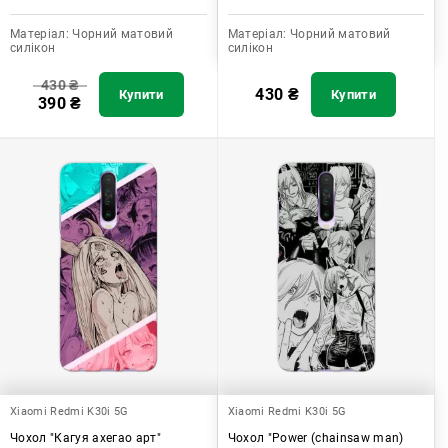
Матеріал:
Чорний матовий
Матеріал:
Чорний матовий
силікон
силікон
430
₴
430
₴
Купити
Купити
390
₴
Xiaomi Redmi K30i 5G
Xiaomi Redmi K30i 5G
Чохол "Кагуя ахегао арт"
Чохол "Power (chainsaw man)