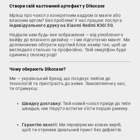
Створи свій кастомний артефакт у Dikocase
Мрієш про чохол з конкретним кадром із манги або
власним артом? Без проблем! У нас працює послуга
індивідуального друку на Xiaomi Redmi K30i 5G
.
Надішли нам будь-яке зображення — від улюбленого
вайфу до власного дизайну — і ми підготуємо макет. Ми
допоможемо обіграти круглий блок камер так, щоб це
виглядало стильно та професійно. Твій смартфон буде
єдиним у своєму роді!
Чому обирають Dikocase?
Ми — український бренд, що поєднує любов до
технологій та пристрасть до аніме. Замовляючи у нас,
ти отримуєш:
Швидку доставку:
Твій новий чохол приїде до тебе
швидше, ніж Наруто встигне з'їсти порцію рамену.
Гарантію якості:
Ми перевіряємо кожен виріб,
щоб ти отримав ідеальний принт без дефектів.