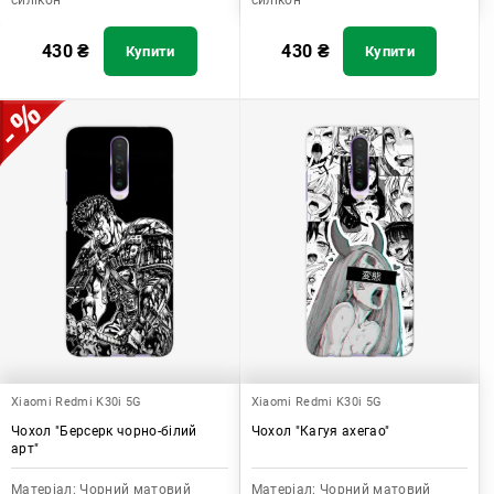
силікон
силікон
430
₴
430
₴
Купити
Купити
Xiaomi Redmi K30i 5G
Xiaomi Redmi K30i 5G
Чохол "Берсерк чорно-білий
Чохол "Кагуя ахегао"
арт"
Матеріал:
Чорний матовий
Матеріал:
Чорний матовий