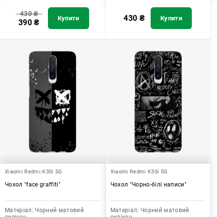
430
₴
430
₴
Купити
Купити
390
₴
Xiaomi Redmi K30i 5G
Xiaomi Redmi K30i 5G
Чохол "face graffiti"
Чохол "Чорно-білі написи"
Матеріал:
Чорний матовий
Матеріал:
Чорний матовий