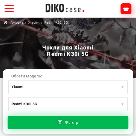
Головна
Xiaomi
Redmi K30i 5G
Чохли для Xiaomi
Redmi K30i 5G
Обрати модель:
Xiaomi
Xiaomi
Samsung
Apple
Redmi K30i 5G
Huawei
Oppo
Realme
TECNO
ZTE
OnePlus
Google
Doogee
Фільтр
Infinix
Sony
Motorola