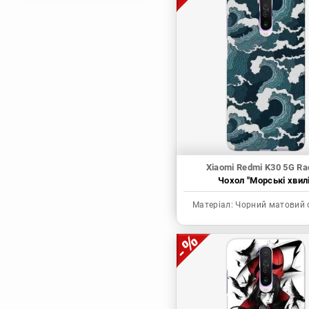
Магічна битва
Мисливець х
Мисливець
Моя академія героїв
Наруто
Неймовірні пригоди
ДжоДжо
П'ять наречених
Патріот Моріарті
Xiaomi Redmi K30 5G Ra
Чохол "Морські хвилі
Повелитель
Реінкарнація
Матеріал:
Чорний матовий 
безробітного: Історія
про пригоди в
іншому світі
Родина Шпигунів
Сага про Вінланд
Сворд Арт Онлайн