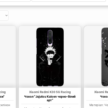
cing
Xiaomi Redmi K30 5G Racing
Xiaomi R
си"
Чохол "Jujutsu Kaisen чорно-білий
Чохол
арт"
силікон
Матеріал:
Чо