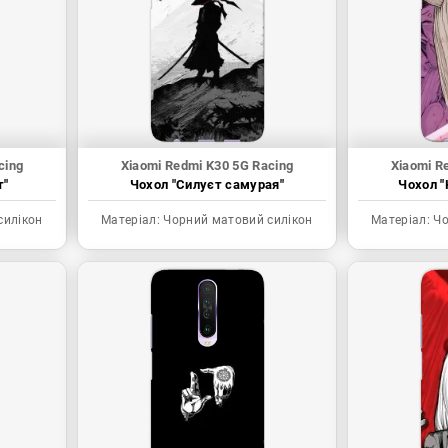
cing
Xiaomi Redmi K30 5G Racing
Xiaomi R
т"
Чохол "Силуєт самурая"
Чохол "
силікон
Матеріал:
Чорний матовий силікон
Матеріал:
Чо