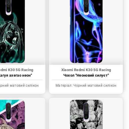
edmi K30 5G Racing
Xiaomi Redmi K30 5G Racing
агуя ахегао неон"
Чохол "Неоновий силуєт"
рний матовий силікон
Матеріал:
Чорний матовий силікон