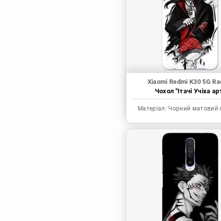
Синя в’язниця
Скейт: Безкінечність
Токійські месники
Ця фарфорова
лялечка закохалася
Xiaomi Redmi K30 5G Ra
Чохол "Ітачі Учіха ар
Матеріал:
Чорний матовий 