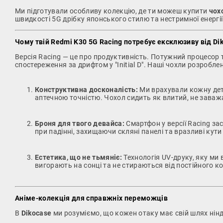
Ми підготували особливу колекцію, де ти можеш купити
чох
швидкості 5G дрібку японського стилю та нестримної енергії
Чому твій Redmi K30 5G Racing потребує ексклюзиву від Di
Версія Racing — це про продуктивність. Потужний процесор т
спостереження за дрифтом у "Initial D". Наші чохли розроблен
Конструктивна досконалість:
Ми врахували кожну дета
аптечною точністю. Чохол сидить як влитий, не заваж
Броня для твого девайса:
Смартфон у версії Racing за
при падінні, захищаючи скляні панелі та вразливі кути
Естетика, що не тьмяніє:
Технологія UV-друку, яку ми
вигорають на сонці та не стираються від постійного ко
Аніме-колекція для справжніх переможців
В
Dikocase
ми розуміємо, що кожен отаку має свій шлях нін