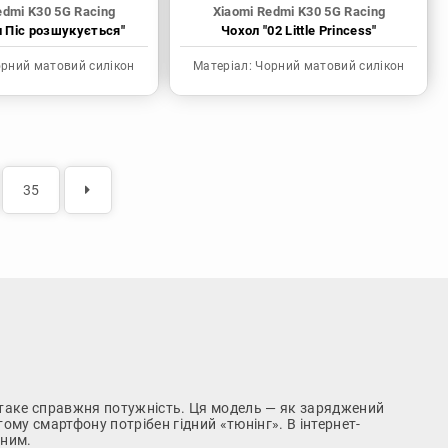
edmi K30 5G Racing
Xiaomi Redmi K30 5G Racing
н Піс розшукується"
Чохол "02 Little Princess"
рний матовий силікон
Матеріал:
Чорний матовий силікон
35
о таке справжня потужність. Ця модель — як заряджений
му смартфону потрібен гідний «тюнінг». В інтернет-
рним.