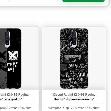
Чорний матовий силікон
Прозорий силікон
Прозорий матовий силікон
edmi K30 5G Racing
Xiaomi Redmi K30 5G Racing
 "face graffiti"
Чохол "Чорно-білі написи"
рний матовий силікон
Матеріал:
Чорний матовий силікон