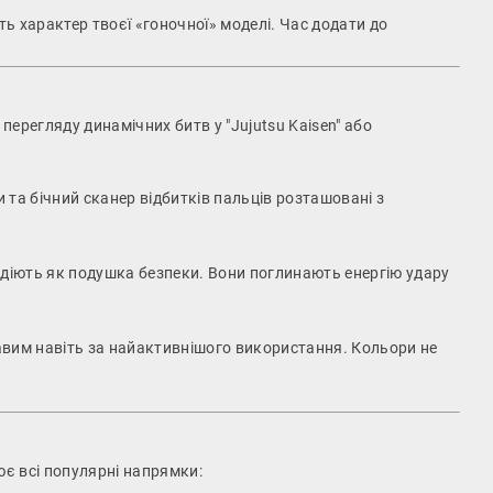
ть характер твоєї «гоночної» моделі. Час додати до
перегляду динамічних битв у "Jujutsu Kaisen" або
 та бічний сканер відбитків пальців розташовані з
) діють як подушка безпеки. Вони поглинають енергію удару
авим навіть за найактивнішого використання. Кольори не
є всі популярні напрямки: