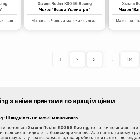
cing
Xiaomi Redmi K30 5G Racing
Xiaomi R
в"
Чохол "Вовк з Уолл-стріт"
Чохол "Ва
силікон
Матеріал:
Чорний матовий силікон
Матеріал:
Чо
1
2
3
…
34
ing з аніме принтами по кращім цінам
ng: Швидкість на межі можливого
 ти володієш
Xiaomi Redmi K30 5G Racing
, то ти точно знаєш, щ
ути першою, швидкою та безкомпромісною. Але навіть такому круто
жню візуальну трансформацію, яка зробить твій гаджет легенда