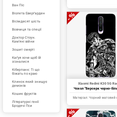
Ван Піс
Віолета Еверґарден
Вісімдесят шість
Вовчиця та спеції
Доктор Стоун.
Кам'яні війни
Зошит смерті
Каґуя хоче щоб їй
зізналися
Кіберпанк: Ті що
біжать по краю
Клинок який знищує
Xiaomi Redmi K30 5G Ra
демонів
Чохол "Берсерк чорно-біл
Кошик фруктів
Матеріал:
Чорний матовий 
Літературні генії
Бродячі Пси
Людина-бензопила