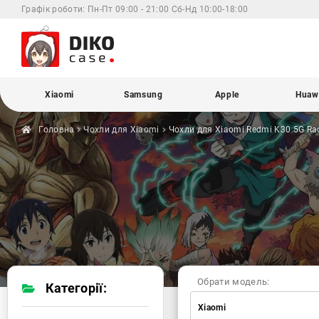
Графік роботи:
Пн-Пт 09:00 - 21:00 Сб-Нд 10:00-18:00
Xiaomi
Samsung
Apple
Huaw
Головна
Чохли для
Xiaomi
Чохли для Xiaomi
Redmi K30 5G Ra
Обрати модель:
Категорії:
Xiaomi