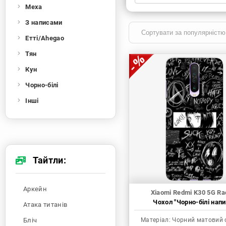
Меха
Xiaomi
Samsung
Apple
Huawei
З написами
Oppo
Realme
TECNO
ZTE
Етті/Ahegao
OnePlus
Google
Doogee
Тян
Infinix
Sony
Motorola
Кун
Чорно-білі
Інші
Тайтли:
Аркейн
Xiaomi Redmi K30 5G Ra
Чохол "Чорно-білі напи
Атака титанів
Бліч
Матеріал:
Чорний матовий 