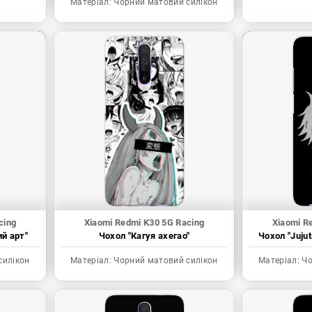
Матеріал:
Чорний матовий силікон
cing
Xiaomi Redmi K30 5G Racing
Xiaomi R
ий арт"
Чохол "Кагуя ахегао"
Чохол "Juju
силікон
Матеріал:
Чорний матовий силікон
Матеріал:
Чо