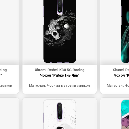
cing
Xiaomi Redmi K30 5G Racing
Xiaomi R
"
Чохол "Рибки Інь Янь"
Чохол "К
силікон
Матеріал:
Чорний матовий силікон
Матеріал:
Чо