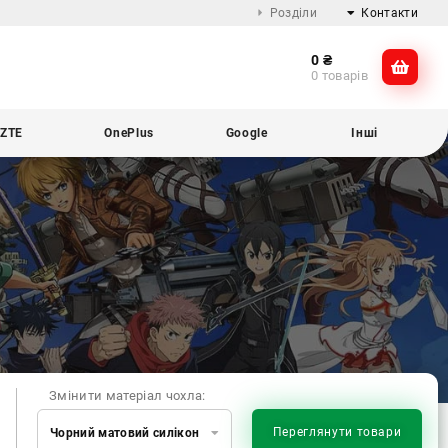
Розділи
Контакти
0
₴
Про компанію
@dikocase
0 товарів
Доставка та оплата
@dikocase
Обмін та повернення
ZTE
OnePlus
Google
Інші
Блог
Змінити матеріал чохла:
Переглянути товари
Чорний матовий силікон