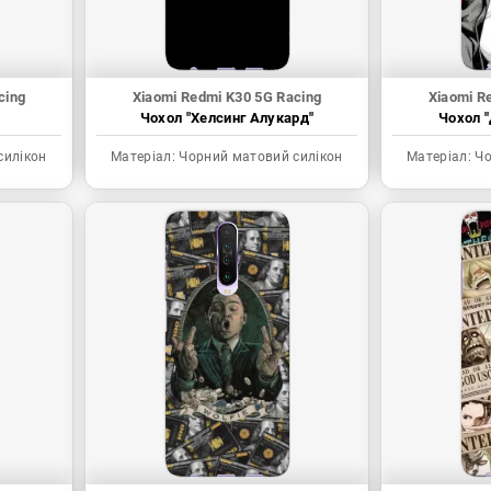
cing
Xiaomi Redmi K30 5G Racing
Xiaomi R
Чохол "Хелсинг Алукард"
Чохол "
силікон
Матеріал:
Чорний матовий силікон
Матеріал:
Чо