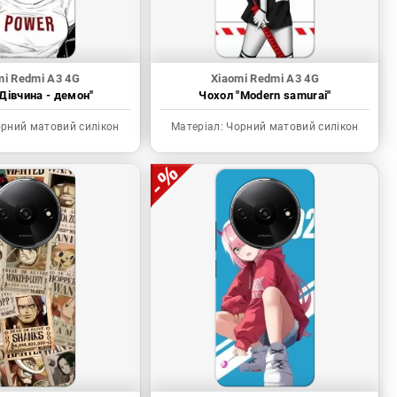
mi Redmi A3 4G
Xiaomi Redmi A3 4G
Дівчина - демон"
Чохол "Modern samurai"
рний матовий силікон
Матеріал:
Чорний матовий силікон