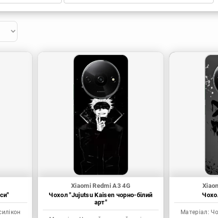
Xiaomi Redmi A3 4G
Xiao
си"
Чохол "Jujutsu Kaisen чорно-білий
Чохол
арт"
силікон
Матеріал:
Чо