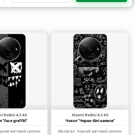
Чорний матовий силікон
Прозорий силікон
Пластик з силіконовими
бортами
mi Redmi A3 4G
Xiaomi Redmi A3 4G
 "face graffiti"
Чохол "Чорно-білі написи"
рний матовий силікон
Матеріал:
Чорний матовий силікон