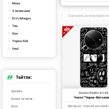
Меха
Xiaomi
Samsung
Apple
Huawei
З написами
Oppo
Realme
TECNO
ZTE
Етті/Ahegao
OnePlus
Google
Doogee
Тян
Infinix
Sony
Motorola
Кун
Чорно-білі
Інші
Тайтли:
Аркейн
Xiaomi Redmi A3 4G
Чохол "Чорно-білі напи
Атака титанів
Бліч
Матеріал:
Чорний матовий 