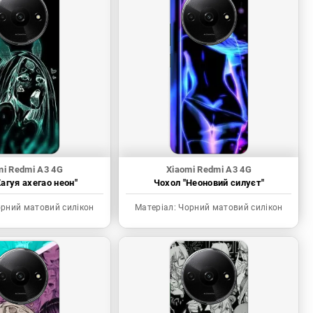
mi Redmi A3 4G
Xiaomi Redmi A3 4G
агуя ахегао неон"
Чохол "Неоновий силуєт"
рний матовий силікон
Матеріал:
Чорний матовий силікон