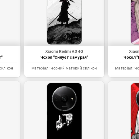
Xiaomi Redmi A3 4G
Xiao
т"
Чохол "Силуєт самурая"
Чохол "
силікон
Матеріал:
Чорний матовий силікон
Матеріал:
Чо