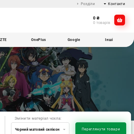
Розділи
Контакти
0
₴
Про компанію
@dikocase
0 товарів
Доставка та оплата
@dikocase
Обмін та повернення
ZTE
OnePlus
Google
Інші
Блог
Змінити матеріал чохла:
Переглянути товари
Чорний матовий силікон