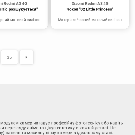
mi Redmi A3 4G
Xiaomi Redmi A3 4G
н Піс розшукується"
Чохол "02 Little Princess"
рний матовий силікон
Матеріал:
Чорний матовий силікон
35
 модулем камер нагадує професійну фототехніку або навіть
 перегляду аніме та цінує естетику в кожній деталі. Це
у) панель та масивну лінзу камери в ідеальному стані.