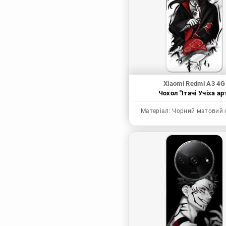
Синя в’язниця
Скейт: Безкінечність
Токійські месники
Ця фарфорова
лялечка закохалася
Xiaomi Redmi A3 4G
Чохол "Ітачі Учіха ар
Матеріал:
Чорний матовий 