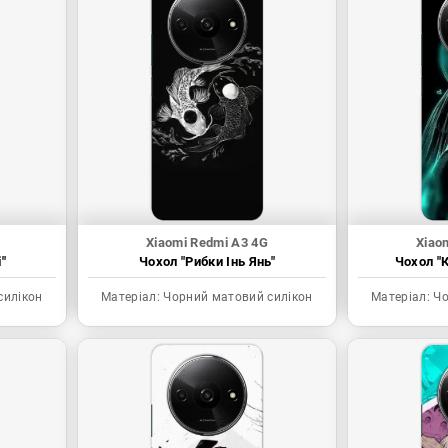
Xiaomi Redmi A3 4G
Xiao
"
Чохол "Рибки Інь Янь"
Чохол "К
силікон
Матеріал:
Чорний матовий силікон
Матеріал:
Чо