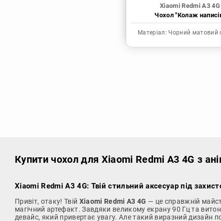
Xiaomi Redmi A3 4G
Чохол "Колаж написі
Матеріал:
Чорний матовий 
Купити чохол
для Xiaomi Redmi A3 4G з ан
Xiaomi Redmi A3 4G: Твій стильний аксесуар під захист
Привіт, отаку! Твій
Xiaomi Redmi A3 4G
— це справжній майст
магічний артефакт. Завдяки великому екрану 90 Гц та витонч
девайс, який привертає увагу. Але такий виразний дизайн по