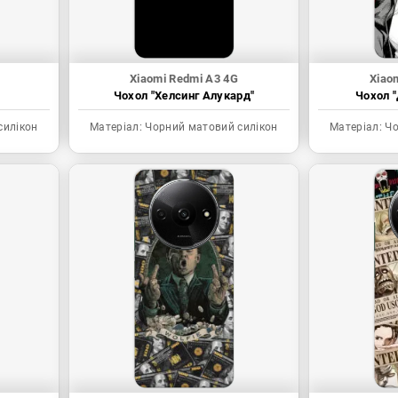
Xiaomi Redmi A3 4G
Xiao
Чохол "Хелсинг Алукард"
Чохол "
силікон
Матеріал:
Чорний матовий силікон
Матеріал:
Чо