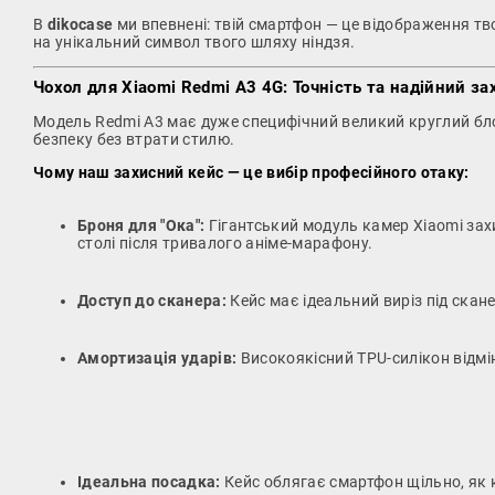
В
dikocase
ми впевнені: твій смартфон — це відображення тв
на унікальний символ твого шляху ніндзя.
Чохол для Xiaomi Redmi A3 4G: Точність та надійний за
Модель Redmi A3 має дуже специфічний великий круглий бло
безпеку без втрати стилю.
Чому наш захисний кейс — це вибір професійного отаку:
Броня для "Ока":
Гігантський модуль камер Xiaomi захи
столі після тривалого аніме-марафону.
Доступ до сканера:
Кейс має ідеальний виріз під скан
Амортизація ударів:
Високоякісний TPU-силікон відмі
Ідеальна посадка:
Кейс облягає смартфон щільно, як 