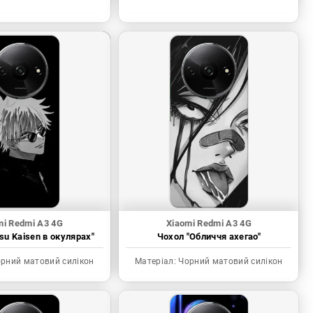
mi Redmi A3 4G
Xiaomi Redmi A3 4G
tsu Kaisen в окулярах"
Чохол "Обличчя ахегао"
рний матовий силікон
Матеріал:
Чорний матовий силікон