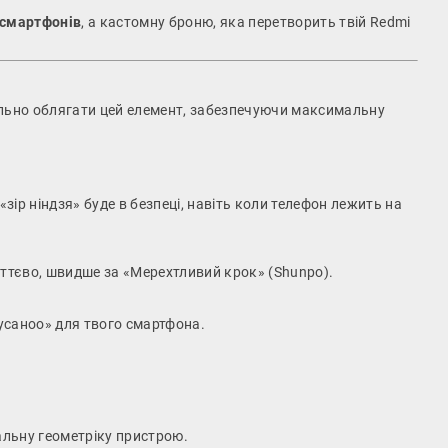
 смартфонів
, а кастомну броню, яка перетворить твій Redmi
ально облягати цей елемент, забезпечуючи максимальну
ір ніндзя» буде в безпеці, навіть коли телефон лежить на
иттєво, швидше за «Мерехтливий крок» (Shunpo).
усаноо» для твого смартфона.
альну геометріку пристрою.