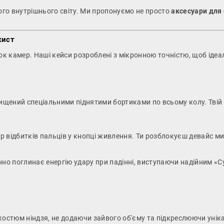
ого внутрішнього світу. Ми пропонуємо не просто
аксесуари для
хист
к камер. Наші кейси розроблені з мікронною точністю, щоб іде
щений спеціальними піднятими бортиками по всьому колу. Твій «з
ер відбитків пальців у кнопці живлення. Ти розблокуєш девайс м
нно поглинає енергію удару при падінні, виступаючи надійним «С
костюм ніндзя, не додаючи зайвого об'єму та підкреслюючи унік