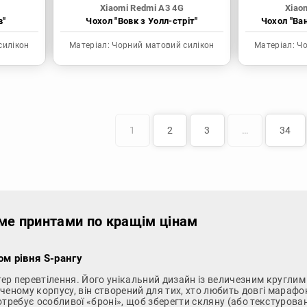
Xiaomi Redmi A3 4G
Xiao
в"
Чохол "Вовк з Уолл-стріт"
Чохол "Ва
силікон
Матеріал:
Чорний матовий силікон
Матеріал:
Чо
1
2
3
…
34
іме принтами по кращім цінам
ом рівня S-рангу
ер перевтілення. Його унікальний дизайн із величезним круглим
еному корпусу, він створений для тих, хто любить довгі марафони
требує особливої «броні», щоб зберегти скляну (або текстурован