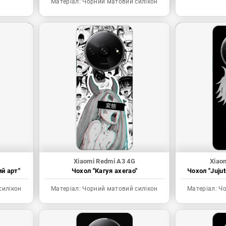
Матеріал:
Чорний матовий силікон
Xiaomi Redmi A3 4G
Xiao
ий арт"
Чохол "Кагуя ахегао"
Чохол "Juju
силікон
Матеріал:
Чорний матовий силікон
Матеріал:
Чо