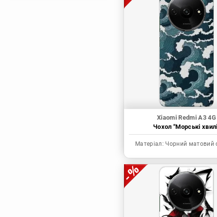
Магічна битва
Мисливець х
Мисливець
Моя академія героїв
Наруто
Неймовірні пригоди
ДжоДжо
П'ять наречених
Патріот Моріарті
Xiaomi Redmi A3 4G
Чохол "Морські хвилі
Повелитель
Реінкарнація
Матеріал:
Чорний матовий 
безробітного: Історія
про пригоди в
іншому світі
Родина Шпигунів
Сага про Вінланд
Сворд Арт Онлайн