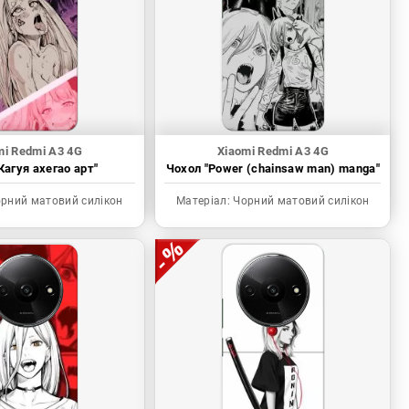
mi Redmi A3 4G
Xiaomi Redmi A3 4G
Кагуя ахегао арт"
Чохол "Power (chainsaw man) manga"
рний матовий силікон
Матеріал:
Чорний матовий силікон