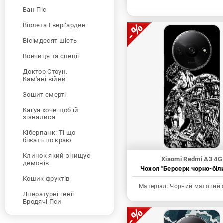
Ван Піс
Віолета Еверґарден
Вісімдесят шість
Вовчиця та спеції
Доктор Стоун.
Кам'яні війни
Зошит смерті
Каґуя хоче щоб їй
зізналися
Кіберпанк: Ті що
біжать по краю
Клинок який знищує
Xiaomi Redmi A3 4G
демонів
Чохол "Берсерк чорно-біл
Кошик фруктів
Матеріал:
Чорний матовий 
Літературні генії
Бродячі Пси
Людина-бензопила