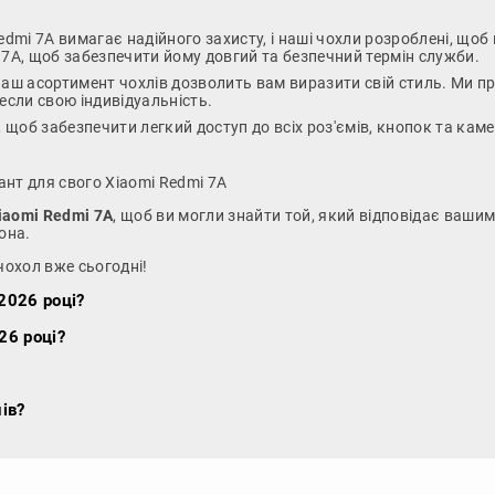
Redmi 7A вимагає надійного захисту, і наші чохли розроблені, щ
i 7A, щоб забезпечити йому довгий та безпечний термін служби.
Наш асортимент чохлів дозволить вам виразити свій стиль. Ми пр
ресли свою індивідуальність.
, щоб забезпечити легкий доступ до всіх роз'ємів, кнопок та ка
ант для свого Xiaomi Redmi 7A
iaomi Redmi 7A
, щоб ви могли знайти той, який відповідає ваши
она.
чохол вже сьогодні!
2026 році?
26 році?
ів?