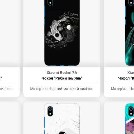
Xiaomi Redmi 7A
Xia
"
Чохол "Рибки Інь Янь"
Чохол "К
силікон
Матеріал:
Чорний матовий силікон
Матеріал:
Чо