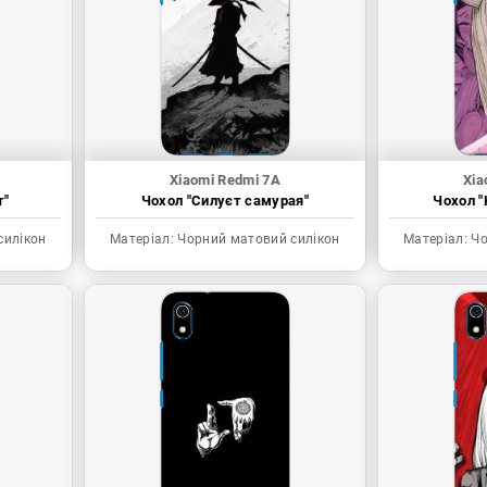
Xiaomi Redmi 7A
Xia
т"
Чохол "Силуєт самурая"
Чохол "
силікон
Матеріал:
Чорний матовий силікон
Матеріал:
Чо