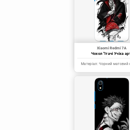
Синя в’язниця
Скейт: Безкінечність
Токійські месники
Ця фарфорова
лялечка закохалася
Xiaomi Redmi 7A
Чохол "Ітачі Учіха ар
Матеріал:
Чорний матовий 