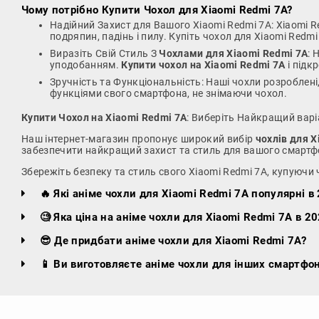
Чому потрібно
Купити Чохол для Xiaomi Redmi 7A
?
Надійний Захист для Вашого Xiaomi Redmi 7A: Xiaomi 
подряпин, падінь і пилу. Купіть чохол для Xiaomi Redm
Виразіть Свій Стиль З
Чохлами для Xiaomi Redmi 7A
: 
уподобанням.
Купити чохол на Xiaomi Redmi 7A
і підк
Зручність та Функціональність: Наші чохли розроблені
функціями свого смартфона, не знімаючи чохол.
Купити Чохол на Xiaomi Redmi 7A
: Виберіть Найкращий варі
Наш інтернет-магазин пропонує широкий вибір
чохлів для X
забезпечити найкращий захист та стиль для вашого смартф
Збережіть безпеку та стиль свого Xiaomi Redmi 7A, купуючи 
🔥 Які аніме чохли для Xiaomi Redmi 7A популярні в 
🧐 Яка ціна на аніме чохли для Xiaomi Redmi 7A в 20
😎 Де придбати аніме чохли для Xiaomi Redmi 7A?
📱 Ви виготовляєте аніме чохли для інших смартфон