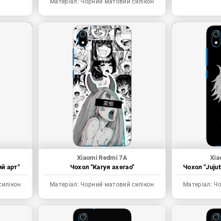
Матеріал:
Чорний матовий силікон
Xiaomi Redmi 7A
Xia
ий арт"
Чохол "Кагуя ахегао"
Чохол "Juju
силікон
Матеріал:
Чорний матовий силікон
Матеріал:
Чо