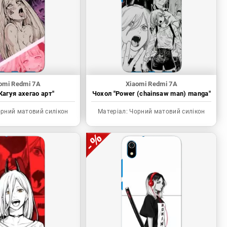
omi Redmi 7A
Xiaomi Redmi 7A
Кагуя ахегао арт"
Чохол "Power (chainsaw man) manga"
рний матовий силікон
Матеріал:
Чорний матовий силікон