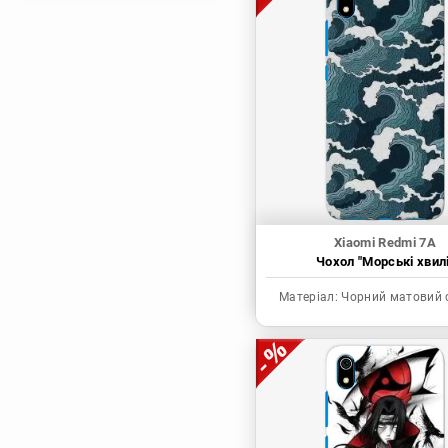
Магічна битва
Мисливець х
Мисливець
Моя академія героїв
Наруто
Неймовірні пригоди
ДжоДжо
П'ять наречених
Патріот Моріарті
Xiaomi Redmi 7A
Чохол "Морські хвилі
Повелитель
Реінкарнація
Матеріал:
Чорний матовий 
безробітного: Історія
про пригоди в
іншому світі
Родина Шпигунів
Сага про Вінланд
Сворд Арт Онлайн