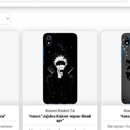
Xiaomi Redmi 7A
Xia
си"
Чохол "Jujutsu Kaisen чорно-білий
Чохол
арт"
силікон
Матеріал:
Чо