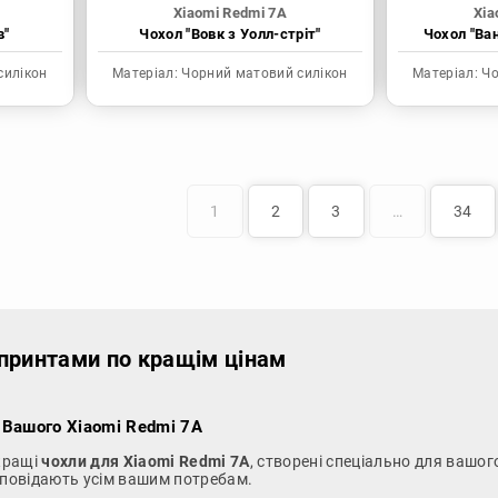
Xiaomi Redmi 7A
Xia
в"
Чохол "Вовк з Уолл-стріт"
Чохол "Ва
силікон
Матеріал:
Чорний матовий силікон
Матеріал:
Чо
1
2
3
…
34
 принтами по кращім цінам
я Вашого Xiaomi Redmi 7A
йкращі
чохли для Xiaomi Redmi 7A
, створені спеціально для вашого
ідповідають усім вашим потребам.