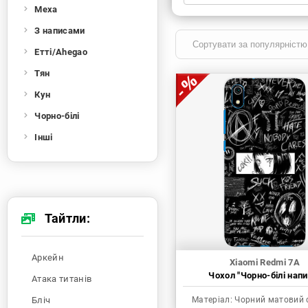
Меха
Xiaomi
Samsung
Apple
Huawei
З написами
Oppo
Realme
TECNO
ZTE
Етті/Ahegao
OnePlus
Google
Doogee
Тян
Infinix
Sony
Motorola
Кун
Чорно-білі
Інші
Тайтли:
Аркейн
Xiaomi Redmi 7A
Чохол "Чорно-білі напи
Атака титанів
Бліч
Матеріал:
Чорний матовий 