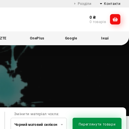
Розділи
Контакти
0
₴
Про компанію
@dikocase
0 товарів
Доставка та оплата
@dikocase
Обмін та повернення
ZTE
OnePlus
Google
Інші
Блог
Змінити матеріал чохла:
Переглянути товари
Чорний матовий силікон