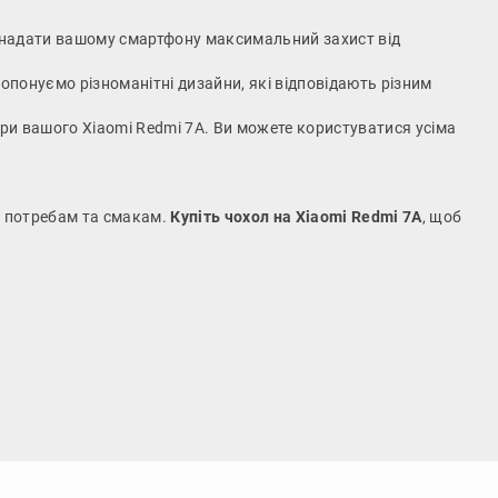
об надати вашому смартфону максимальний захист від
опонуємо різноманітні дизайни, які відповідають різним
мери вашого Xiaomi Redmi 7A. Ви можете користуватися усіма
м потребам та смакам.
Купіть чохол на Xiaomi Redmi 7A
, щоб