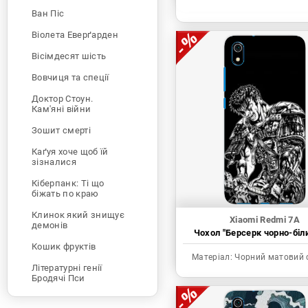
Ван Піс
Віолета Еверґарден
Вісімдесят шість
Вовчиця та спеції
Доктор Стоун.
Кам'яні війни
Зошит смерті
Каґуя хоче щоб їй
зізналися
Кіберпанк: Ті що
біжать по краю
Клинок який знищує
Xiaomi Redmi 7A
демонів
Чохол "Берсерк чорно-біл
Кошик фруктів
Матеріал:
Чорний матовий 
Літературні генії
Бродячі Пси
Людина-бензопила