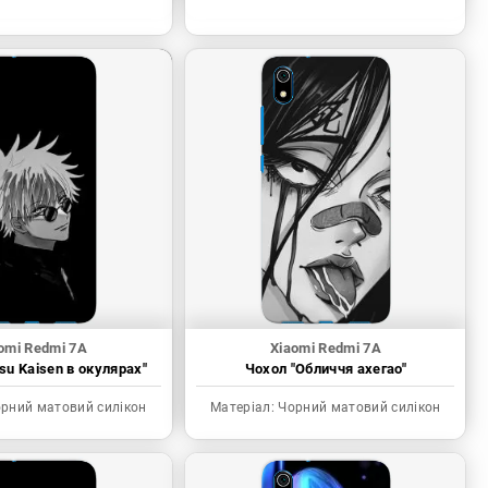
omi Redmi 7A
Xiaomi Redmi 7A
tsu Kaisen в окулярах"
Чохол "Обличчя ахегао"
рний матовий силікон
Матеріал:
Чорний матовий силікон