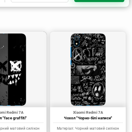
Чорний матовий силікон
Прозорий силікон
Прозорий матовий силікон
omi Redmi 7A
Xiaomi Redmi 7A
 "face graffiti"
Чохол "Чорно-білі написи"
рний матовий силікон
Матеріал:
Чорний матовий силікон