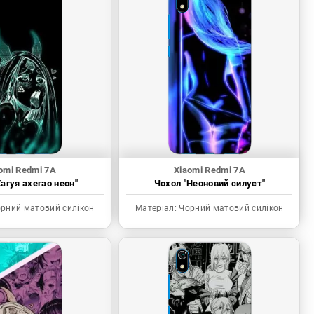
omi Redmi 7A
Xiaomi Redmi 7A
агуя ахегао неон"
Чохол "Неоновий силуєт"
рний матовий силікон
Матеріал:
Чорний матовий силікон