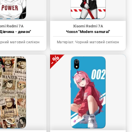
omi Redmi 7A
Xiaomi Redmi 7A
Дівчина - демон"
Чохол "Modern samurai"
рний матовий силікон
Матеріал:
Чорний матовий силікон