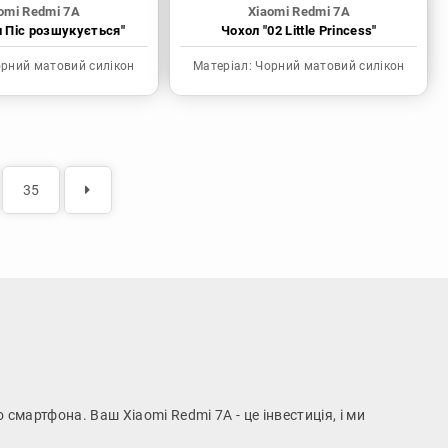
omi Redmi 7A
Xiaomi Redmi 7A
н Піс розшукується"
Чохол "02 Little Princess"
рний матовий силікон
Матеріал:
Чорний матовий силікон
35
 смартфона. Ваш Xiaomi Redmi 7A - це інвестиція, і ми