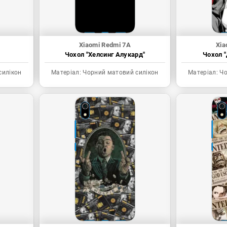
Xiaomi Redmi 7A
Xia
Чохол "Хелсинг Алукард"
Чохол "
силікон
Матеріал:
Чорний матовий силікон
Матеріал:
Чо