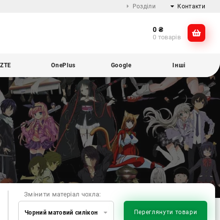
Розділи
Контакти
0
₴
Про компанію
@dikocase
0 товарів
Доставка та оплата
@dikocase
Обмін та повернення
ZTE
OnePlus
Google
Інші
Блог
Змінити матеріал чохла:
Переглянути товари
Чорний матовий силікон