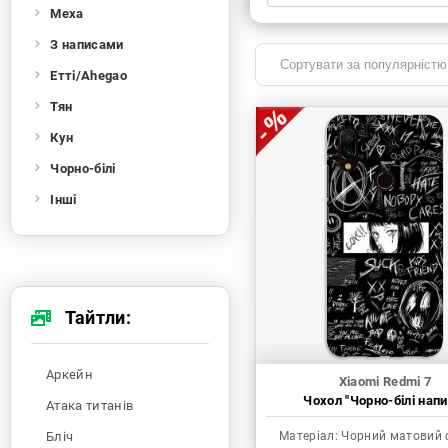
Меха
Xiaomi
Samsung
Apple
Huawei
З написами
Oppo
Realme
TECNO
ZTE
Етті/Ahegao
OnePlus
Google
Doogee
Тян
Infinix
Sony
Motorola
Кун
Чорно-білі
Інші
Тайтли:
Аркейн
Xiaomi Redmi 7
Чохол "Чорно-білі напи
Атака титанів
Бліч
Матеріал:
Чорний матовий 