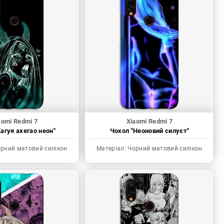
aomi Redmi 7
Xiaomi Redmi 7
агуя ахегао неон"
Чохол "Неоновий силуєт"
рний матовий силікон
Матеріал:
Чорний матовий силікон