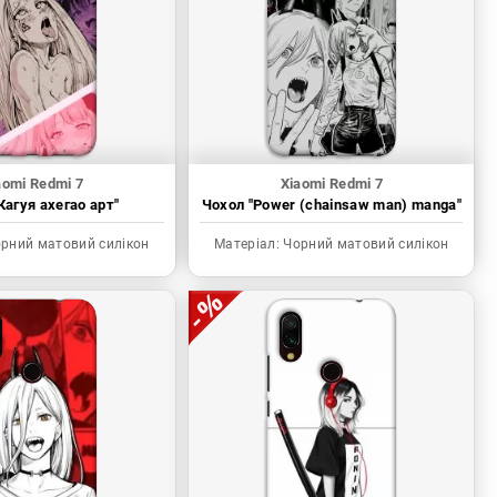
aomi Redmi 7
Xiaomi Redmi 7
Кагуя ахегао арт"
Чохол "Power (chainsaw man) manga"
рний матовий силікон
Матеріал:
Чорний матовий силікон