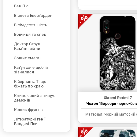
Ван Піс
Віолета Еверґарден
Вісімдесят шість
Вовчиця та спеції
Доктор Стоун.
Кам'яні війни
Зошит смерті
Каґуя хоче щоб їй
зізналися
Кіберпанк: Ті що
біжать по краю
Клинок який знищує
Xiaomi Redmi 7
демонів
Чохол "Берсерк чорно-біл
Кошик фруктів
Матеріал:
Чорний матовий 
Літературні генії
Бродячі Пси
Людина-бензопила