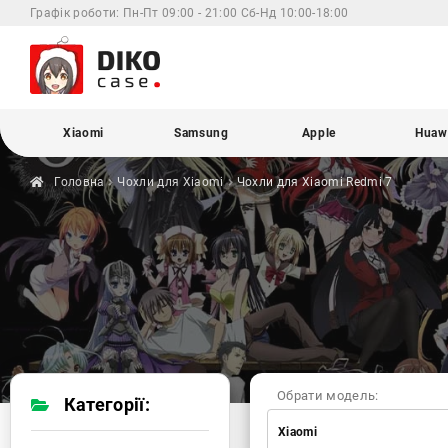
Графік роботи:
Пн-Пт 09:00 - 21:00 Сб-Нд 10:00-18:00
Xiaomi
Samsung
Apple
Huaw
Головна
Чохли для
Xiaomi
Чохли для Xiaomi
Redmi 7
Обрати модель:
Категорії:
Xiaomi