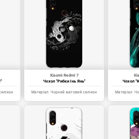
Xiaomi Redmi 7
Xi
"
Чохол "Рибки Інь Янь"
Чохол "К
силікон
Матеріал:
Чорний матовий силікон
Матеріал:
Чо