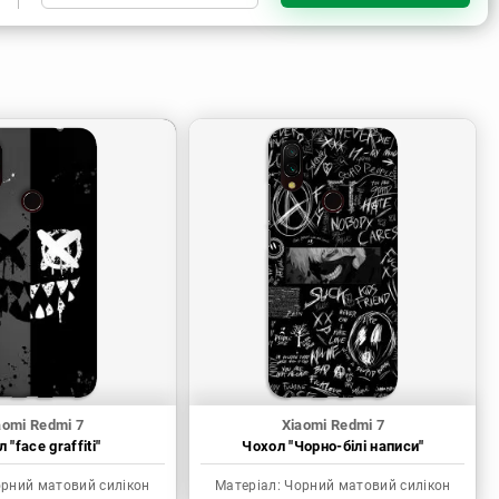
Чорний матовий силікон
Прозорий силікон
Пластик з силіконовими
бортами
aomi Redmi 7
Xiaomi Redmi 7
 "face graffiti"
Чохол "Чорно-білі написи"
рний матовий силікон
Матеріал:
Чорний матовий силікон