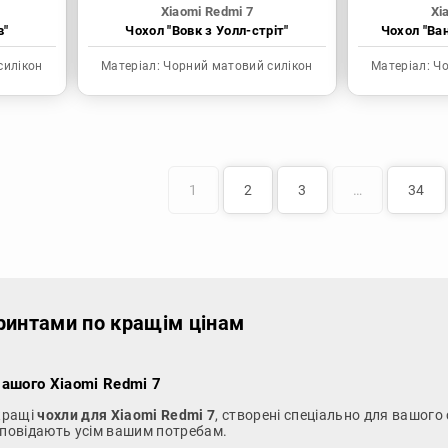
Xiaomi Redmi 7
Xi
в"
Чохол "Вовк з Уолл-стріт"
Чохол "Ва
силікон
Матеріал:
Чорний матовий силікон
Матеріал:
Чо
1
2
3
…
34
принтами по кращім цінам
Вашого Xiaomi Redmi 7
йкращі
чохли для Xiaomi Redmi 7
, створені спеціально для вашого 
ідповідають усім вашим потребам.