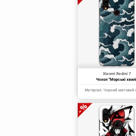
Магічна битва
Мисливець х
Мисливець
Моя академія героїв
Наруто
Неймовірні пригоди
ДжоДжо
П'ять наречених
Патріот Моріарті
Xiaomi Redmi 7
Чохол "Морські хвилі
Повелитель
Реінкарнація
Матеріал:
Чорний матовий 
безробітного: Історія
про пригоди в
іншому світі
Родина Шпигунів
Сага про Вінланд
Сворд Арт Онлайн