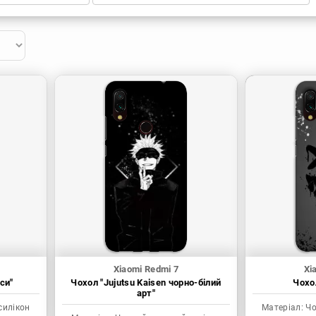
Xiaomi Redmi 7
Xi
си"
Чохол "Jujutsu Kaisen чорно-білий
Чохол
арт"
силікон
Матеріал:
Чо