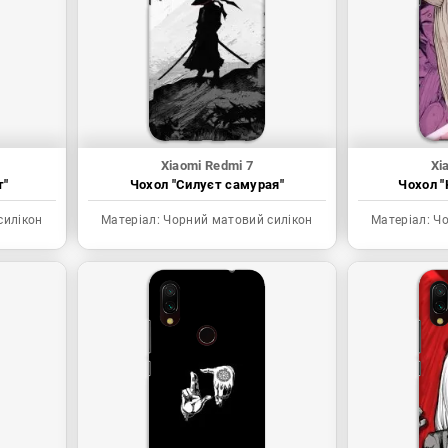
Xiaomi Redmi 7
Xi
т"
Чохол "Силуєт самурая"
Чохол "
силікон
Матеріал:
Чорний матовий силікон
Матеріал:
Чо