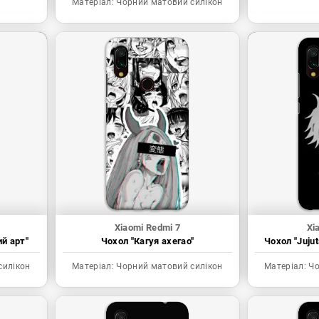
Матеріал:
Чорний матовий силікон
Xiaomi Redmi 7
Xi
ий арт"
Чохол "Кагуя ахегао"
Чохол "Juju
силікон
Матеріал:
Чорний матовий силікон
Матеріал:
Чо