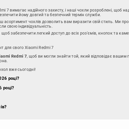
dmi 7 вимагає надійного захисту, і наші чохли розроблені, щоб
абезпечити йому довгий та безпечний термін служби.
аш асортимент чохлів дозволить вам виразити свій стиль. Ми про
сли свою індивідуальність.
, щоб забезпечити легкий доступ до всіх роз'ємів, кнопок та кам
т для свого Xiaomi Redmi 7
iaomi Redmi 7
, щоб ви могли знайти той, який відповідає вашим
она.
охол вже сьогодні!
026 році?
6 році?
ів?