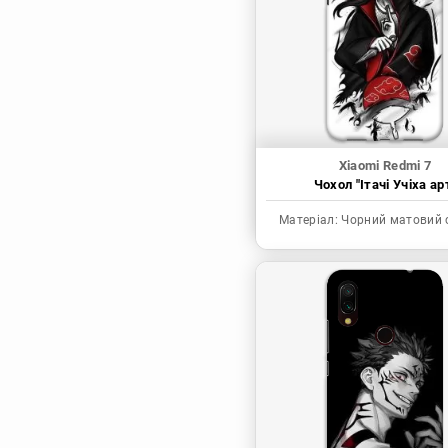
Синя в’язниця
Скейт: Безкінечність
Токійські месники
Ця фарфорова
лялечка закохалася
Xiaomi Redmi 7
Чохол "Ітачі Учіха ар
Матеріал:
Чорний матовий 