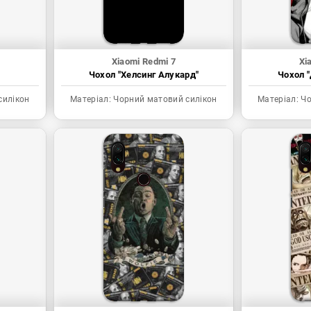
Xiaomi Redmi 7
Xi
Чохол "Хелсинг Алукард"
Чохол "
силікон
Матеріал:
Чорний матовий силікон
Матеріал:
Чо