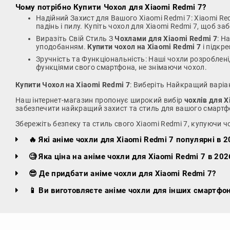
Чому потрібно
Купити Чохол для Xiaomi Redmi 7
?
Надійний Захист для Вашого Xiaomi Redmi 7: Xiaomi Re
падінь і пилу. Купіть чохол для Xiaomi Redmi 7, щоб з
Виразіть Свій Стиль З
Чохлами для Xiaomi Redmi 7
: Н
уподобанням.
Купити чохол на Xiaomi Redmi 7
і підкре
Зручність та Функціональність: Наші чохли розроблені
функціями свого смартфона, не знімаючи чохол.
Купити Чохол на Xiaomi Redmi 7
: Виберіть Найкращий варіан
Наш інтернет-магазин пропонує широкий вибір
чохлів для X
забезпечити найкращий захист та стиль для вашого смартф
Збережіть безпеку та стиль свого Xiaomi Redmi 7, купуючи ч
🔥 Які аніме чохли для Xiaomi Redmi 7 популярні в 2
🧐 Яка ціна на аніме чохли для Xiaomi Redmi 7 в 202
😎 Де придбати аніме чохли для Xiaomi Redmi 7?
📱 Ви виготовляєте аніме чохли для інших смартфон