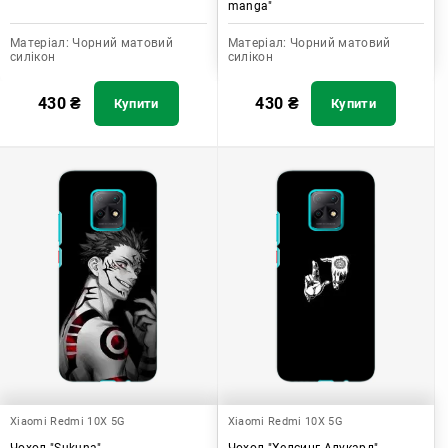
manga"
Матеріал:
Чорний матовий
Матеріал:
Чорний матовий
силікон
силікон
430
₴
430
₴
Купити
Купити
Xiaomi Redmi 10X 5G
Xiaomi Redmi 10X 5G
Чохол "Sukuna"
Чохол "Хелсинг Алукард"