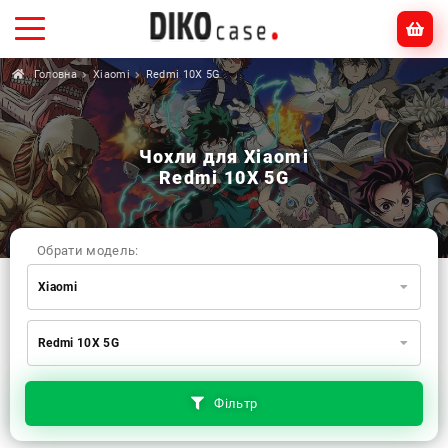
Головна
Xiaomi
Redmi 10X 5G
Чохли для Xiaomi
Redmi 10X 5G
Обрати модель:
Xiaomi
Xiaomi
Samsung
Apple
Redmi 10X 5G
Huawei
Oppo
Realme
TECNO
ZTE
OnePlus
Google
Doogee
Фільтр
Infinix
Sony
Motorola