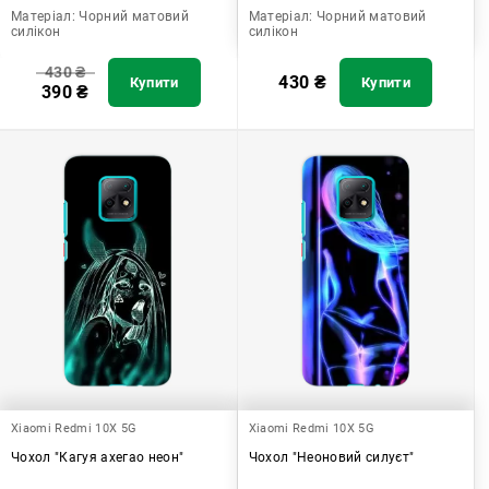
Матеріал:
Чорний матовий
Матеріал:
Чорний матовий
силікон
силікон
430
₴
430
₴
Купити
Купити
390
₴
Xiaomi Redmi 10X 5G
Xiaomi Redmi 10X 5G
Чохол "Кагуя ахегао неон"
Чохол "Неоновий силуєт"