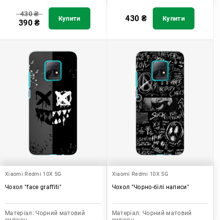
430
₴
430
₴
Купити
Купити
390
₴
Xiaomi Redmi 10X 5G
Xiaomi Redmi 10X 5G
Чохол "face graffiti"
Чохол "Чорно-білі написи"
Матеріал:
Чорний матовий
Матеріал:
Чорний матовий