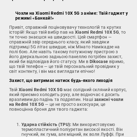
Чохли на Xiaomi Redmi 10X 5G з аніме: Твій гаджет у
режимі «Банкай!»
Привіт, справжній поціновувачу технологій та крутих
історій! Якщо твій вибір пав на
Xiaomi Redmi 10X 5G
, то
ти точно знаєшся на швидкості. Цей смартфон —
справжній звір середнього класу, який завдяки
підтримці 5G літає швидше, ніж Мінато Намікадзе на
полі бою. Але навіть такому потужному пристрою з
його дзеркальною задньою панеллю потрібен захист,
який би відповідав його статусу. Ми в
Dikocase
віримо,
що твій телефон — це твій персональний провідник у
світ контенту, і він має виглядати епічно!
Захист, що витримає натиск будь-якого лиходія
Твій
Xiaomi Redmi 10X 5G
має солідний скляний корпус,
який приємно холодить руку, але водночас є досить
вразливим до падінь та подряпин. Наші
захисні чохли
на Redmi 10X 5G
— це не просто аксесуари, це
повноцінна броня для твого гаджета:
Ударна стійкість (TPU):
Ми використовуємо
термопластичний поліуретан високої якості. Він
гнучкий, як гума, але міцний, як воля Луффі. При