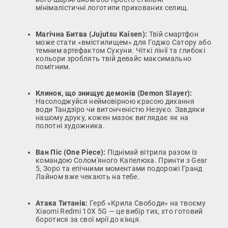
мінімалістичні логотипи прихованих селищ.
Магічна Битва (Jujutsu Kaisen):
Твій смартфон
може стати «вмістилищем» для Годжо Сатору або
темним артефактом Сукуни. Чіткі лінії та глибокі
кольори зроблять твій девайс максимально
помітним.
Клинок, що знищує демонів (Demon Slayer):
Насолоджуйся неймовірною красою дихання
води Тандзіро чи витонченістю Незуко. Завдяки
нашому друку, кожен мазок виглядає як на
полотні художника.
Ван Піс (One Piece):
Піднімай вітрила разом із
командою Солом'яного Капелюха. Принти з Gear
5, Зоро та епічними моментами подорожі Гранд
Лайном вже чекають на тебе.
Атака Титанів:
Герб «Крила Свободи» на твоєму
Xiaomi Redmi 10X 5G — це вибір тих, хто готовий
боротися за свої мрії до кінця.