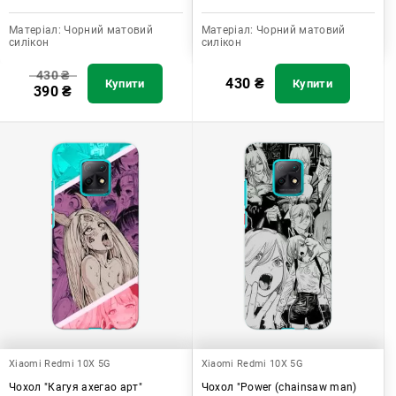
Матеріал:
Чорний матовий
Матеріал:
Чорний матовий
силікон
силікон
430
₴
430
₴
Купити
Купити
390
₴
Xiaomi Redmi 10X 5G
Xiaomi Redmi 10X 5G
Чохол "Кагуя ахегао арт"
Чохол "Power (chainsaw man)