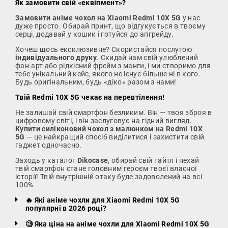
Як замовити свій «еквіпмент»?
Замовити аніме чохол на Xiaomi Redmi 10X 5G
у нас
дуже просто. Обирай принт, що відгукується в твоєму
серці, додавай у кошик і готуйся до апгрейду.
Хочеш щось ексклюзивне? Скористайся послугою
індивідуального друку
. Скидай нам свій улюблений
фан-арт або рідкісний фрейм з манги, і ми створимо для
тебе унікальний кейс, якого не існує більше ні в кого.
Будь оригінальним, будь «діко» разом з нами!
Твій Redmi 10X 5G чекає на перевтілення!
Не залишай свій смартфон безликим. Він — твоя зброя в
цифровому світі, і він заслуговує на гідний вигляд.
Купити силіконовий чохол з малюнком на Redmi 10X
5G
— це найкращий спосіб виділитися і захистити свій
гаджет одночасно.
Заходь у каталог
Dikocase
, обирай свій тайтл і нехай
твій смартфон стане головним героєм твоєї власної
історії! Твій внутрішній отаку буде задоволений на всі
100%.
🔥 Які аніме чохли для Xiaomi Redmi 10X 5G
популярні в 2026 році?
🧐 Яка ціна на аніме чохли для Xiaomi Redmi 10X 5G