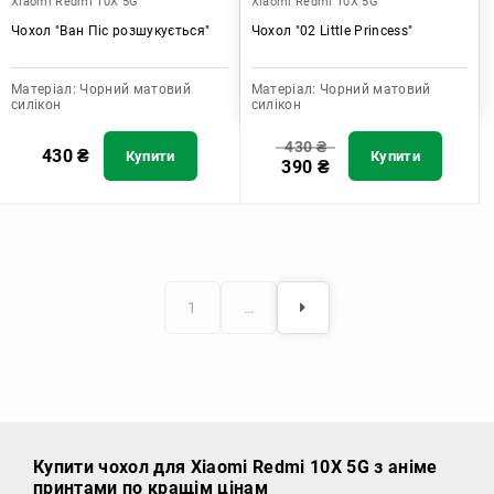
Xiaomi Redmi 10X 5G
Xiaomi Redmi 10X 5G
Чохол "Ван Піс розшукується"
Чохол "02 Little Princess"
Матеріал:
Чорний матовий
Матеріал:
Чорний матовий
силікон
силікон
430
₴
430
₴
Купити
Купити
390
₴
1
…
Купити чохол
для Xiaomi Redmi 10X 5G з аніме
принтами по кращім цінам