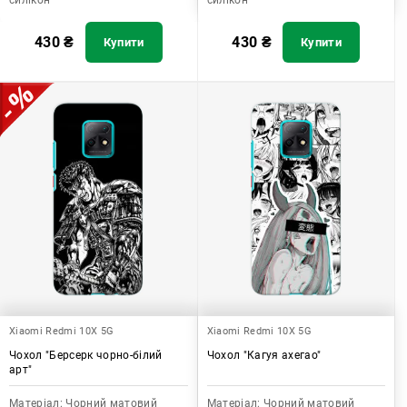
силікон
силікон
430
₴
430
₴
Купити
Купити
Xiaomi Redmi 10X 5G
Xiaomi Redmi 10X 5G
Чохол "Берсерк чорно-білий
Чохол "Кагуя ахегао"
арт"
Матеріал:
Чорний матовий
Матеріал:
Чорний матовий