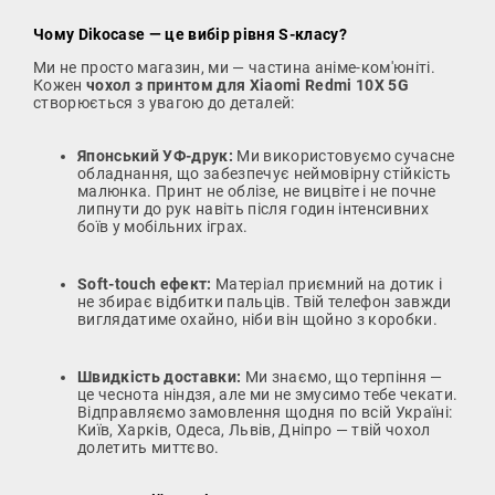
Чому Dikocase — це вибір рівня S-класу?
Ми не просто магазин, ми — частина аніме-ком'юніті.
Кожен
чохол з принтом для Xiaomi Redmi 10X 5G
створюється з увагою до деталей:
Японський УФ-друк:
Ми використовуємо сучасне
обладнання, що забезпечує неймовірну стійкість
малюнка. Принт не облізе, не вицвіте і не почне
липнути до рук навіть після годин інтенсивних
боїв у мобільних іграх.
Soft-touch ефект:
Матеріал приємний на дотик і
не збирає відбитки пальців. Твій телефон завжди
виглядатиме охайно, ніби він щойно з коробки.
Швидкість доставки:
Ми знаємо, що терпіння —
це чеснота ніндзя, але ми не змусимо тебе чекати.
Відправляємо замовлення щодня по всій Україні:
Київ, Харків, Одеса, Львів, Дніпро — твій чохол
долетить миттєво.