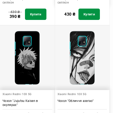
силікон
силікон
430
₴
430
₴
Купити
Купити
390
₴
Xiaomi Redmi 10X 5G
Xiaomi Redmi 10X 5G
Чохол "Jujutsu Kaisen в
Чохол "Обличчя ахегао"
окулярах"