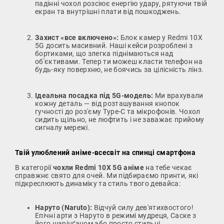
падінні чохол розсіює енергію удару, рятуючи твій
екран та внутрішні плати від пошкоджень.
Захист «все включено»:
Блок камер у Redmi 10X
5G досить масивний. Наші кейси розроблені з
бортиками, що злегка піднімаються над
об'єктивами. Тепер ти можеш класти телефон на
будь-яку поверхню, не боячись за цілісність лінз.
Ідеальна посадка під 5G-модель:
Ми врахували
кожну деталь — від розташування кнопок
гучності до роз'єму Type-C та мікрофонів. Чохол
сидить щільно, не люфтить і не заважає прийому
сигналу мережі.
Твій улюблений аніме-всесвіт на спинці смартфона
В категорії
чохли Redmi 10X 5G аніме
на тебе чекає
справжнє свято для очей. Ми підбираємо принти, які
підкреслюють динаміку та стиль твого девайса:
Наруто (Naruto):
Відчуй силу дев'ятихвостого!
Епічні арти з Наруто в режимі мудреця, Саске з
його шарінґаном або просто стильні