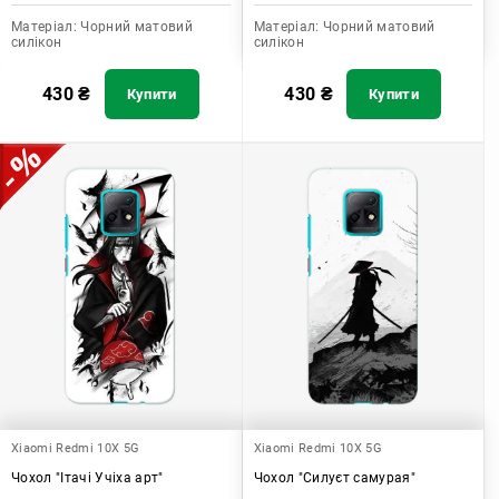
Матеріал:
Чорний матовий
Матеріал:
Чорний матовий
силікон
силікон
430
₴
430
₴
Купити
Купити
Xiaomi Redmi 10X 5G
Xiaomi Redmi 10X 5G
Чохол "Ітачі Учіха арт"
Чохол "Силуєт самурая"