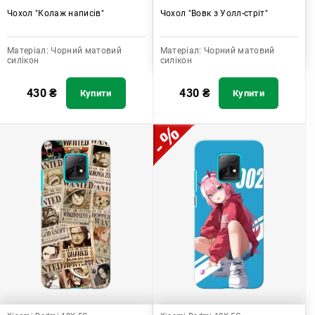
Чохол "Колаж написів"
Чохол "Вовк з Уолл-стріт"
Матеріал:
Чорний матовий
Матеріал:
Чорний матовий
силікон
силікон
430
₴
430
₴
Купити
Купити