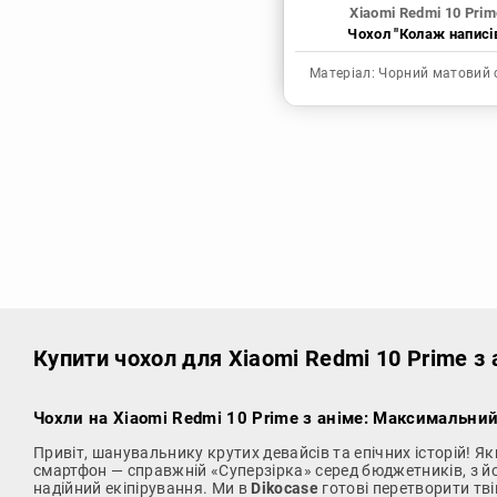
Xiaomi Redmi 10 Prim
Чохол "Колаж написі
Матеріал:
Чорний матовий 
Купити чохол
для Xiaomi Redmi 10 Prime з
Чохли на Xiaomi Redmi 10 Prime з аніме: Максимальни
Привіт, шанувальнику крутих девайсів та епічних історій! Я
смартфон — справжній «Суперзірка» серед бюджетників, з й
надійний екіпірування. Ми в
Dikocase
готові перетворити тві