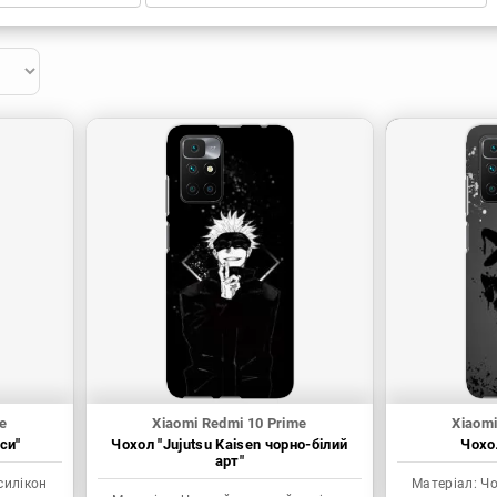
e
Xiaomi Redmi 10 Prime
Xiaomi
си"
Чохол "Jujutsu Kaisen чорно-білий
Чохол
арт"
силікон
Матеріал:
Чо