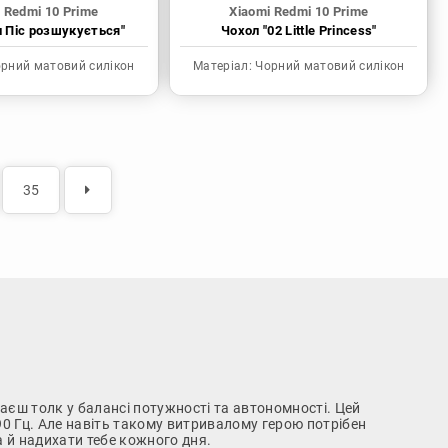
 Redmi 10 Prime
Xiaomi Redmi 10 Prime
н Піс розшукується"
Чохол "02 Little Princess"
рний матовий силікон
Матеріал:
Чорний матовий силікон
35
знаєш толк у балансі потужності та автономності. Цей
0 Гц. Але навіть такому витривалому герою потрібен
а й надихати тебе кожного дня.