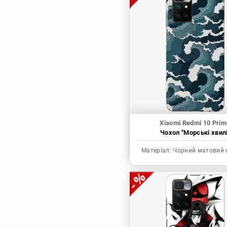
Магічна битва
Мисливець х
Мисливець
Моя академія героїв
Наруто
Неймовірні пригоди
ДжоДжо
П'ять наречених
Патріот Моріарті
Xiaomi Redmi 10 Prim
Чохол "Морські хвилі
Повелитель
Реінкарнація
Матеріал:
Чорний матовий 
безробітного: Історія
про пригоди в
іншому світі
Родина Шпигунів
Сага про Вінланд
Сворд Арт Онлайн