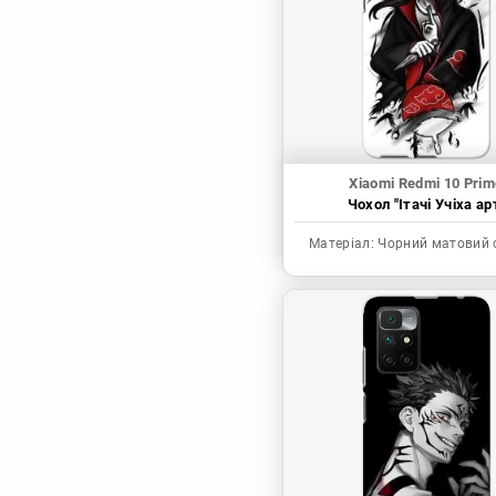
Синя в’язниця
Скейт: Безкінечність
Токійські месники
Ця фарфорова
лялечка закохалася
Xiaomi Redmi 10 Prim
Чохол "Ітачі Учіха ар
Матеріал:
Чорний матовий 