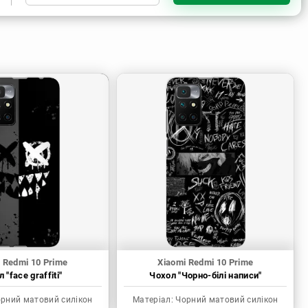
Чорний матовий силікон
Прозорий силікон
Прозорий матовий силікон
Пластик з силіконовими
бортами
 Redmi 10 Prime
Xiaomi Redmi 10 Prime
 "face graffiti"
Чохол "Чорно-білі написи"
рний матовий силікон
Матеріал:
Чорний матовий силікон