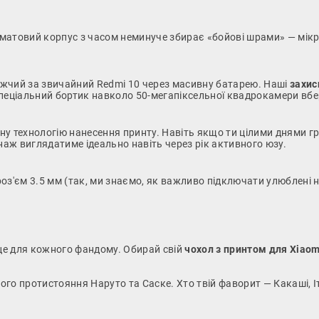
и матовий корпус з часом неминуче збирає «бойові шрами» — мік
ажчий за звичайний Redmi 10 через масивну батарею. Наші
захис
пеціальний бортик навколо 50-мегапіксельної квадрокамери вбе
 технологію нанесення принту. Навіть якщо ти цілими днями гра
наж виглядатиме ідеально навіть через рік активного юзу.
 роз'єм 3.5 мм (так, ми знаємо, як важливо підключати улюблені 
це для кожного фандому. Обирай свій
чохол з принтом для Xiaom
ого протистояння Наруто та Саске. Хто твій фаворит — Какаші, І