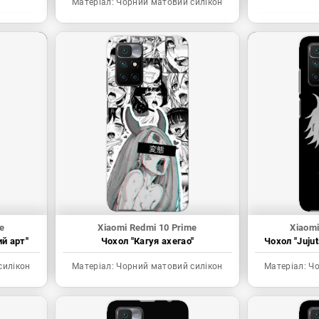
Матеріал:
Чорний матовий силікон
e
Xiaomi Redmi 10 Prime
Xiaomi
ий арт"
Чохол "Кагуя ахегао"
Чохол "Juju
силікон
Матеріал:
Чорний матовий силікон
Матеріал:
Чо