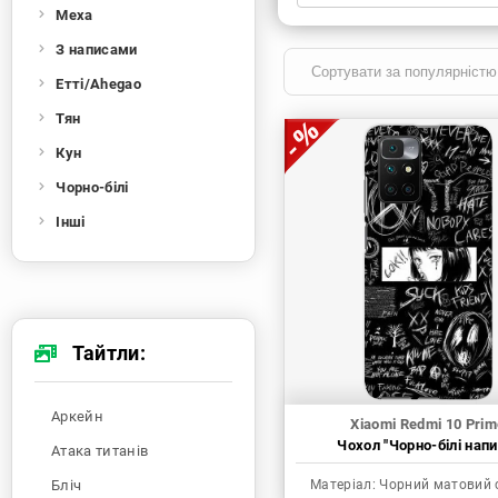
Меха
Xiaomi
Samsung
Apple
Huawei
З написами
Oppo
Realme
TECNO
ZTE
Етті/Ahegao
OnePlus
Google
Doogee
Тян
Infinix
Sony
Motorola
Кун
Чорно-білі
Інші
Тайтли:
Аркейн
Xiaomi Redmi 10 Prim
Чохол "Чорно-білі напи
Атака титанів
Бліч
Матеріал:
Чорний матовий 