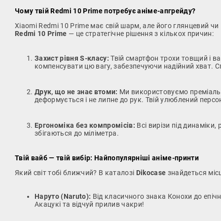
Чому твій Redmi 10 Prime потребує аніме-апгрейду?
Xiaomi Redmi 10 Prime має свій шарм, але його глянцевий ч
Redmi 10 Prime
— це стратегічне рішення з кількох причин:
Захист рівня S-класу:
Твій смартфон трохи товщий і в
компенсувати цю вагу, забезпечуючи надійний хват. С
Друк, що не знає втоми:
Ми використовуємо преміальну
деформується і не липне до рук. Твій улюблений персо
Ергономіка без компромісів:
Всі вирізи під динаміки,
збігаються до міліметра.
Твій вайб — твій вибір: Найпопулярніші аніме-принти
Який світ тобі ближчий? В каталозі
Dikocase
знайдеться міс
Наруто (Naruto):
Від класичного знака Конохи до епічн
Акацукі та відчуй прилив чакри!