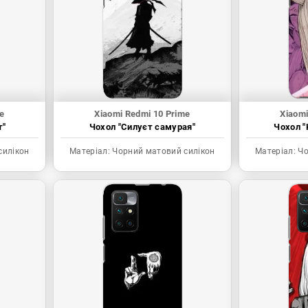
e
Xiaomi Redmi 10 Prime
Xiaomi
т"
Чохол "Силуєт самурая"
Чохол "
силікон
Матеріал:
Чорний матовий силікон
Матеріал:
Чо