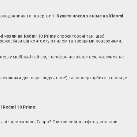
роподряпини та потертості.
Купити чохол з аніме на Xiaomi
ні чохли на Redmi 10 Prime
спроектовані так, щоб
реже лінзи від контакту з пилом та твердими поверхнями.
єш у мобільні тайтли, і телефон нагрівається, малюнок не
навушники для перегляду аніме!) та сканер відбитків пальців
i Redmi 10 Prime
:
тачі чи, можливо, Гаара? Одягни свій телефон у кольори