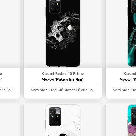
e
Xiaomi Redmi 10 Prime
Xiaomi
"
Чохол "Рибки Інь Янь"
Чохол "К
силікон
Матеріал:
Чорний матовий силікон
Матеріал:
Чо