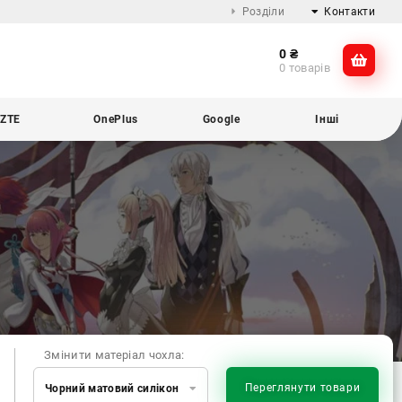
Розділи
Контакти
0
₴
Про компанію
@dikocase
0 товарів
Доставка та оплата
@dikocase
Обмін та повернення
ZTE
OnePlus
Google
Інші
Блог
Змінити матеріал чохла:
Переглянути товари
Чорний матовий силікон