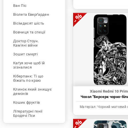
Ван Піс
Віолета Еверґарден
Вісімдесят шість
Вовчиця та спеції
Доктор Стоун.
Кам'яні війни
Зошит смерті
Каґуя хоче щоб їй
зізналися
Кіберпанк: Ті що
біжать по краю
Клинок який знищує
Xiaomi Redmi 10 Prim
демонів
Чохол "Берсерк чорно-біл
Кошик фруктів
Матеріал:
Чорний матовий 
Літературні генії
Бродячі Пси
Людина-бензопила