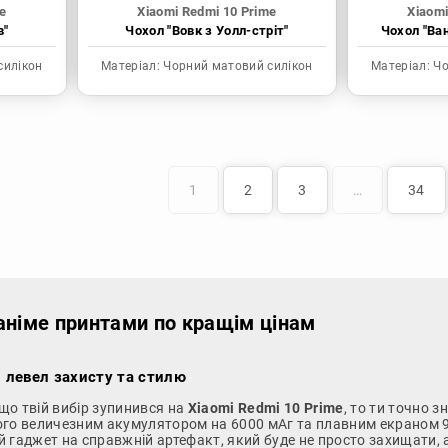
e
Xiaomi Redmi 10 Prime
Xiaomi
в"
Чохол "Вовк з Уолл-стріт"
Чохол "Ва
силікон
Матеріал:
Чорний матовий силікон
Матеріал:
Чо
1
2
3
…
34
 аніме принтами по кращім цінам
й левел захисту та стилю
кщо твій вибір зупинився на
Xiaomi Redmi 10 Prime
, то ти точно 
ого величезним акумулятором на 6000 мАг та плавним екраном 9
й гаджет на справжній артефакт, який буде не просто захищати, 