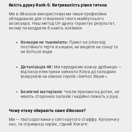
Якість друку Rank-S: Витривалість рівня титана
Ми в dikocase використовуємо лише професійне
обладнання для створення твого майбутнього
аксесуара. Наш метод UV-друку гарантує результат,
якому позаздрили б навіть алхіміки:
Кольори не тьмяніють:
Принт не злізе від
постійного тертя в кишені, не вицвіте на сонці та
не боїться води.
Деталізація 4K:
Ми передаємо кожну дрібницю —
від іскор електрики навколо Кілуа до складних
візерунків на кімоно героїв «Demon Slayer».
Безпечні матеріали:
Чохли приємні на дотик, не
мають сторонніх запахів і надійно лежать у руці.
Чому отаку обирають саме dikocase?
Ми — твої соратники у світі крутого стаффу. Купуючи у
нас, ти отримуєш сервіс, гідний Хокаге: