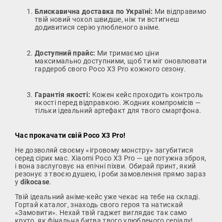
Блискавична доставка по Україні:
Ми відправимо
твій новий чохол швидше, ніж ти встигнеш
додивитися серію улюбленого аніме.
Доступний прайс:
Ми тримаємо ціни
максимально доступними, щоб ти міг оновлювати
гардероб свого Poco X3 Pro кожного сезону.
Гарантія якості:
Кожен кейс проходить контроль
якості перед відправкою. Жодних компромісів —
тільки ідеальний артефакт для твого смартфона.
Час прокачати свій Poco X3 Pro!
Не дозволяй своєму «ігровому монстру» загубитися
серед сірих мас. Xiaomi Poco X3 Pro — це потужна зброя,
і вона заслуговує на епічні піхви. Обирай принт, який
резонує з твоєю душею, і роби замовлення прямо зараз
у
dikocase
.
Твій ідеальний аніме-кейс уже чекає на тебе на складі.
Гортай каталог, знаходь свого героя та натискай
«Замовити». Нехай твій гаджет виглядає так само
круто, як фінальна битва твого улюбленого серіалу!