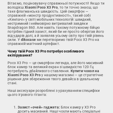
Вітаємо, поціновувачу справжньої потужності! Якщо ти
володієш
Xiaomi Poco X3 Pro
, то ти точно знаєш, що
таке флагманська швидкість. Цей смартфон —
справжній «монстр продуктивності», такий собі
«Кенпачі» у світі мобільних технологій: швидкий,
нестримний і неймовірно витривалий завдяки
Snapdragon 860. Але навіть такому потужному бійцю
потрібен гідний захист, який би не просто оберігав його
від ударів долі, а й заявляв усьому світу про твій рівень
сили. У
dikocase
ми перетворимо твій Poco X3 Pro на
справжній магічний артефакт.
Чому твій Poco X3 Pro потребує особливого
екіпірування?
Poco X3 Pro — це смартфон-легенда, але його масивний
блок камер та великий екран зі швидкістю 120 Гц
потребують дбайливого ставлення.
Купити чохол на
Xiaomi Poco X3 Pro
у нашому магазині — це стратегічне
рішення для збереження твого девайса в ідеальному
стані.
Наші аксесуари розроблені з урахуванням специфіки
цього ігрового гіганта:
Захист «очей» гаджета:
Блок камер у X3 Pro
досить масивний. Наші чохли мають спеціальні