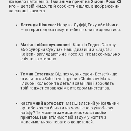
джерело натхнення. Твій
аніме принт на Xiaomi Poco X3
Pro
— це твій ніндо, твій особистий шлях, відображений
на спинці гаджета.
Легенди Шонена:
Наруто, Луффі, Гоку або Ичиго
— ці герої надихатимуть тебе ніколи не здаватися.
Магічні війни сучасності:
Кадр із Годжо Сатору
або суворий Сукуна? Наші дизайни з «Jujutsu
Kaisen» виглядають на Poco X3 Pro максимально
епічно та стильно.
Темна Естетика:
Від похмурих сцен «Berserk» до
стильного «Solo Leveling» чи «Chainsaw Man».
Глибокі кольори та деталізовані лінії зроблять
твій гаджет справжнім витвором мистецтва.
Кастомний артефакт:
Маєш власний унікальний
арт або хочеш бачити на чохлі свою улюблену
вайфу? Ти можеш
замовити чохол зі своїм
принтом
, і ми втілимо твій задум у життя з
максимальною повагою до деталей.