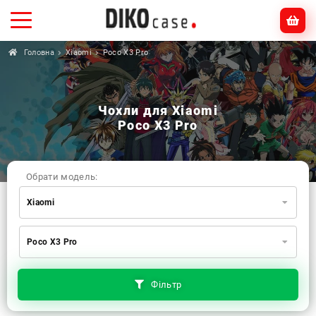
Головна
Xiaomi
Poco X3 Pro
Чохли для Xiaomi
Poco X3 Pro
Обрати модель:
Xiaomi
Xiaomi
Samsung
Apple
Poco X3 Pro
Huawei
Oppo
Realme
TECNO
ZTE
OnePlus
Google
Doogee
Фільтр
Infinix
Sony
Motorola