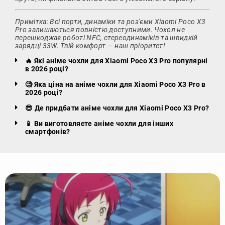
Примітка: Всі порти, динаміки та роз'єми Xiaomi Poco X3
Pro залишаються повністю доступними. Чохол не
перешкоджає роботі NFC, стереодинаміків та швидкій
зарядці 33W. Твій комфорт — наш пріоритет!
🔥 Які аніме чохли для Xiaomi Poco X3 Pro популярні
в 2026 році?
🧐 Яка ціна на аніме чохли для Xiaomi Poco X3 Pro в
2026 році?
😎 Де придбати аніме чохли для Xiaomi Poco X3 Pro?
📱 Ви виготовляєте аніме чохли для інших
смартфонів?