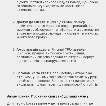
підняті бортики навколо модуля камер, щоб лінзи
залишалися неушкодженими навіть після
активних пригод.
Доступ до енергії:
Виріз під бічний сканер
відбитків пальців ідеально відцентрований. Ти
зможеш розблокувати телефон одним дотиком, не
втрачаючи жодної секунди, як справжній майстер
«миттєвого кроку».
Амортизація ударів:
Якісний TPU-матеріал
(силікон) працює як техніка пом'якшення,
поглинаючи енергію падіння та рятуючи корпус
від тріщин під час напружених каток.
Ергономіка та хват:
Попри велику батарею на
5160 мАг, у нашому чохлі смартфон лежить у руці
надійно та впевнено. Більше ніяких випадкових
вислизань під час перегляду нових серій онгоїнгів.
Аніме принти: Прокачай свій вайб до максимуму
Для нас у dikocase аніме — це не просто картинки, це