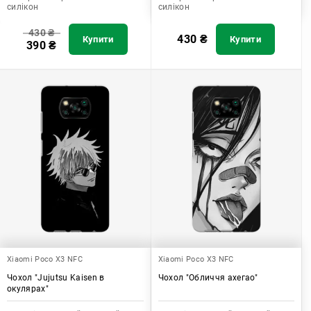
силікон
силікон
430
₴
430
₴
Купити
Купити
390
₴
Xiaomi Poco X3 NFC
Xiaomi Poco X3 NFC
Чохол "Jujutsu Kaisen в
Чохол "Обличчя ахегао"
окулярах"