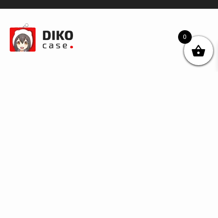
0
© DIKOcase 2026
ФОП Карпенко Альона Андріївна
Розділи
Про компанію
Доставка та оплата
Обмін та повернення
Блог