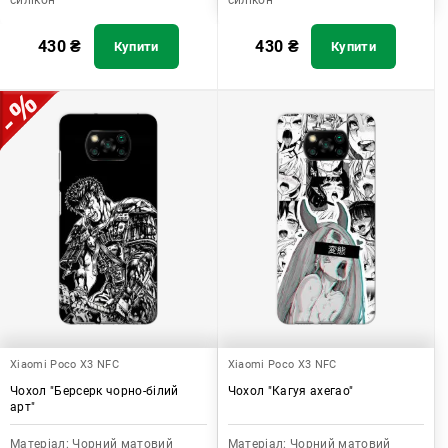
силікон
силікон
430
₴
430
₴
Купити
Купити
Xiaomi Poco X3 NFC
Xiaomi Poco X3 NFC
Чохол "Берсерк чорно-білий
Чохол "Кагуя ахегао"
арт"
Матеріал:
Чорний матовий
Матеріал:
Чорний матовий