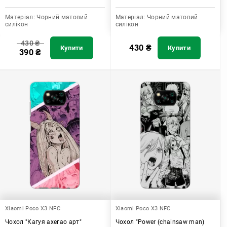
Матеріал:
Чорний матовий
Матеріал:
Чорний матовий
силікон
силікон
430
₴
430
₴
Купити
Купити
390
₴
Xiaomi Poco X3 NFC
Xiaomi Poco X3 NFC
Чохол "Кагуя ахегао арт"
Чохол "Power (chainsaw man)