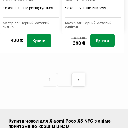
Xiaomi Poco X3 NFC
Xiaomi Poco X3 NFC
Чохол "Ван Піс розшукується"
Чохол "02 Little Princess"
Матеріал:
Чорний матовий
Матеріал:
Чорний матовий
силікон
силікон
430
₴
430
₴
Купити
Купити
390
₴
1
…
Купити чохол
для Xiaomi Poco X3 NFC з аніме
принтами по кращім цінам