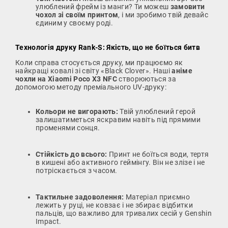
улюблений фрейм із манги? Ти можеш
замовити
чохол зі своїм принтом
, і ми зробимо твій девайс
єдиним у своєму роді.
Технологія друку Rank-S: Якість, що не боїться битв
Коли справа стосується друку, ми працюємо як
найкращі ковалі зі світу «Black Clover». Наші
аніме
чохли на Xiaomi Poco X3 NFC
створюються за
допомогою методу преміального UV-друку:
Кольори не вигорають:
Твій улюблений герой
залишатиметься яскравим навіть під прямими
променями сонця.
Стійкість до всього:
Принт не боїться води, тертя
в кишені або активного геймінгу. Він не злізе і не
потріскається з часом.
Тактильне задоволення:
Матеріал приємно
лежить у руці, не ковзає і не збирає відбитки
пальців, що важливо для тривалих сесій у Genshin
Impact.