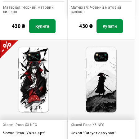
Матеріал:
Чорний матовий
Матеріал:
Чорний матовий
силікон
силікон
430
₴
430
₴
Купити
Купити
Xiaomi Poco X3 NFC
Xiaomi Poco X3 NFC
Чохол "Ітачі Учіха арт"
Чохол "Силуєт самурая"