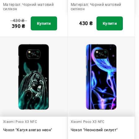
Матеріал:
Чорний матовий
Матеріал:
Чорний матовий
силікон
силікон
430
₴
430
₴
Купити
Купити
390
₴
Xiaomi Poco X3 NFC
Xiaomi Poco X3 NFC
Чохол "Кагуя ахегао неон"
Чохол "Неоновий силуєт"