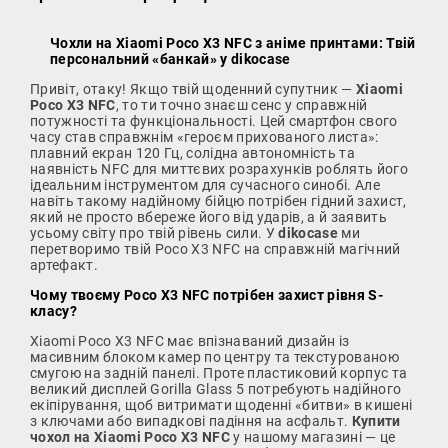
Чохли на Xiaomi Poco X3 NFC з аніме принтами: Твій
персональний «банкай» у dikocase
Привіт, отаку! Якщо твій щоденний супутник —
Xiaomi
Poco X3 NFC
, то ти точно знаєш сенс у справжній
потужності та функціональності. Цей смартфон свого
часу став справжнім «героєм прихованого листа»:
плавний екран 120 Гц, солідна автономність та
наявність NFC для миттєвих розрахунків роблять його
ідеальним інструментом для сучасного синобі. Але
навіть такому надійному бійцю потрібен гідний захист,
який не просто вбереже його від ударів, а й заявить
усьому світу про твій рівень сили. У
dikocase
ми
перетворимо твій Poco X3 NFC на справжній магічний
артефакт.
Чому твоєму Poco X3 NFC потрібен захист рівня S-
класу?
Xiaomi Poco X3 NFC має впізнаваний дизайн із
масивним блоком камер по центру та текстурованою
смугою на задній панелі. Проте пластиковий корпус та
великий дисплей Gorilla Glass 5 потребують надійного
екіпірування, щоб витримати щоденні «битви» в кишені
з ключами або випадкові падіння на асфальт.
Купити
чохол на Xiaomi Poco X3 NFC
у нашому магазині — це