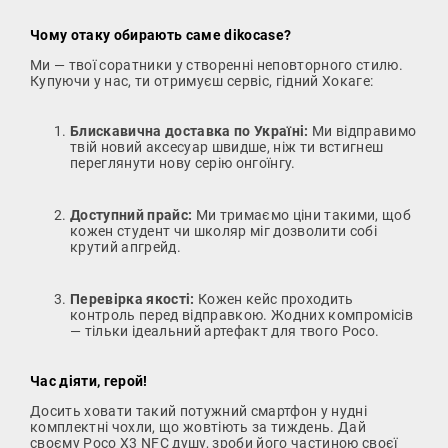
Чому отаку обирають саме dikocase?
Ми — твої соратники у створенні неповторного стилю.
Купуючи у нас, ти отримуєш сервіс, гідний Хокаге:
Блискавична доставка по Україні:
Ми відправимо
твій новий аксесуар швидше, ніж ти встигнеш
переглянути нову серію онгоїнгу.
Доступний прайс:
Ми тримаємо ціни такими, щоб
кожен студент чи школяр міг дозволити собі
крутий апгрейд.
Перевірка якості:
Кожен кейс проходить
контроль перед відправкою. Жодних компромісів
— тільки ідеальний артефакт для твого Poco.
Час діяти, герой!
Досить ховати такий потужний смартфон у нудні
комплектні чохли, що жовтіють за тиждень. Дай
своєму Poco X3 NFC душу, зроби його частиною своєї