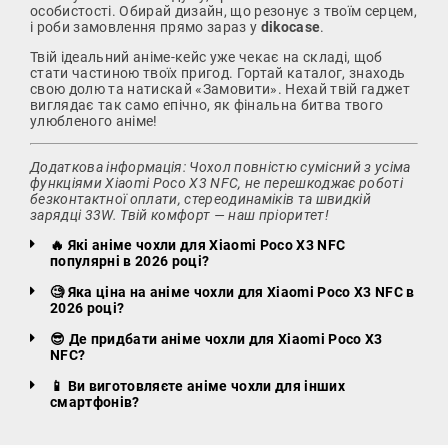
особистості. Обирай дизайн, що резонує з твоїм серцем,
і роби замовлення прямо зараз у
dikocase
.
Твій ідеальний аніме-кейс уже чекає на складі, щоб
стати частиною твоїх пригод. Гортай каталог, знаходь
свою долю та натискай «Замовити». Нехай твій гаджет
виглядає так само епічно, як фінальна битва твого
улюбленого аніме!
Додаткова інформація: Чохол повністю сумісний з усіма
функціями Xiaomi Poco X3 NFC, не перешкоджає роботі
безконтактної оплати, стереодинаміків та швидкій
зарядці 33W. Твій комфорт — наш пріоритет!
🔥 Які аніме чохли для Xiaomi Poco X3 NFC
популярні в 2026 році?
🧐 Яка ціна на аніме чохли для Xiaomi Poco X3 NFC в
2026 році?
😎 Де придбати аніме чохли для Xiaomi Poco X3
NFC?
📱 Ви виготовляєте аніме чохли для інших
смартфонів?