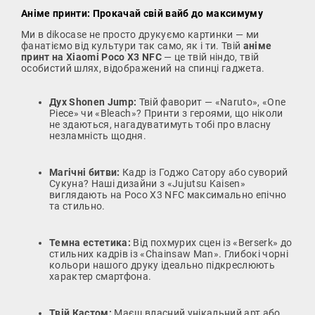
Аніме принти: Прокачай свій вайб до максимуму
Ми в dikocase не просто друкуємо картинки — ми
фанатіємо від культури так само, як і ти. Твій
аніме
принт на Xiaomi Poco X3 NFC
— це твій ніндо, твій
особистий шлях, відображений на спинці гаджета.
Дух Shonen Jump:
Твій фаворит — «Naruto», «One
Piece» чи «Bleach»? Принти з героями, що ніколи
не здаються, нагадуватимуть тобі про власну
незламність щодня.
Магічні битви:
Кадр із Годжо Сатору або суворий
Сукуна? Наші дизайни з «Jujutsu Kaisen»
виглядають на Poco X3 NFC максимально епічно
та стильно.
Темна естетика:
Від похмурих сцен із «Berserk» до
стильних кадрів із «Chainsaw Man». Глибокі чорні
кольори нашого друку ідеально підкреслюють
характер смартфона.
Твій Кастом:
Маєш власний унікальний арт або