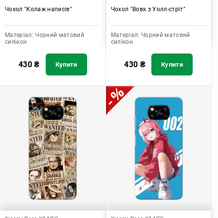
Чохол "Колаж написів"
Чохол "Вовк з Уолл-стріт"
Матеріал:
Чорний матовий
Матеріал:
Чорний матовий
силікон
силікон
430
₴
430
₴
Купити
Купити