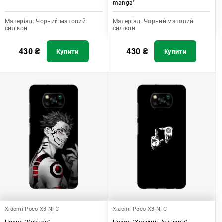
manga"
Матеріал:
Чорний матовий
Матеріал:
Чорний матовий
силікон
силікон
430
₴
430
₴
Купити
Купити
Xiaomi Poco X3 NFC
Xiaomi Poco X3 NFC
Чохол "Sukuna"
Чохол "Хелсинг Алукард"