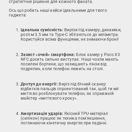
стратегічне рішення для кожного фаната.
Ось що робить наші кейси ідеальними для твого
гаджета:
Ідеальна сумісність:
Вирізи під камеру, динаміки,
роз'єм 3.5 мм та Type-C збігаються до міліметра.
Користуйся всіма функціями, не знімаючи броні!
Захист «очей» смартфона:
Блок камер у Poco X3
NFC досить сильно виступає. Наші чохли мають
посилені бортики, що захищають лінзи від
подряпин, коли телефон лежить на столі.
Доступ до енергії:
Виріз під бічний сканер
відбитків пальців спроектований так, щоб ти міг
миттєво розблокувати телефон, як справжній
майстер «миттєвого кроку».
Амортизація ударів:
Якісний TPU-матеріал
(силікон) працює як техніка пом'якшення,
поглинаючи кінетичну енергію при падінні.