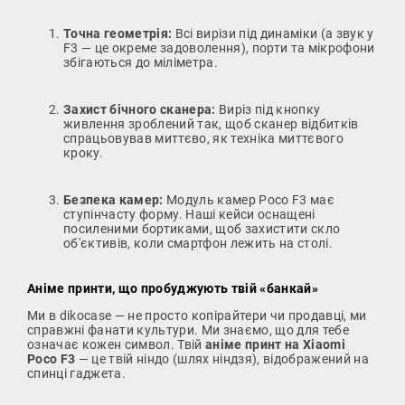
Точна геометрія:
Всі вирізи під динаміки (а звук у
F3 — це окреме задоволення), порти та мікрофони
збігаються до міліметра.
Захист бічного сканера:
Виріз під кнопку
живлення зроблений так, щоб сканер відбитків
спрацьовував миттєво, як техніка миттєвого
кроку.
Безпека камер:
Модуль камер Poco F3 має
ступінчасту форму. Наші кейси оснащені
посиленими бортиками, щоб захистити скло
об'єктивів, коли смартфон лежить на столі.
Аніме принти, що пробуджують твій «банкай»
Ми в dikocase — не просто копірайтери чи продавці, ми
справжні фанати культури. Ми знаємо, що для тебе
означає кожен символ. Твій
аніме принт на Xiaomi
Poco F3
— це твій ніндо (шлях ніндзя), відображений на
спинці гаджета.