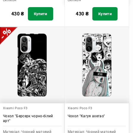
силікон
силікон
430
₴
430
₴
Купити
Купити
Xiaomi Poco F3
Xiaomi Poco F3
Чохол "Берсерк чорно-білий
Чохол "Кагуя ахегао"
арт"
Матеріал:
Чорний матовий
Матеріал:
Чорний матовий