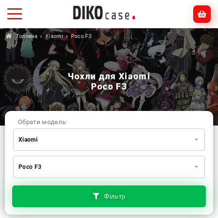
Головна
Xiaomi
Poco F3
Чохли для Xiaomi
Poco F3
Обрати модель:
Xiaomi
Xiaomi
Samsung
Apple
Poco F3
Huawei
Oppo
Realme
TECNO
ZTE
OnePlus
Google
Doogee
Фільтр
Infinix
Sony
Motorola