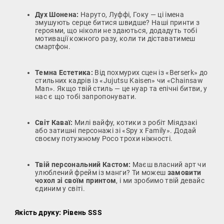
Дух Шонена:
Наруто, Луффі, Гоку — ці імена
змушують серце битися швидше? Наші принти з
героями, що ніколи не здаються, додадуть тобі
мотивації кожного разу, коли ти діставатимеш
смартфон.
Темна Естетика:
Від похмурих сцен із «Berserk» до
стильних кадрів із «Jujutsu Kaisen» чи «Chainsaw
Man». Якщо твій стиль — це нуар та епічні битви, у
нас є що тобі запропонувати.
Світ Каваї:
Милі вайфу, котики з робіт Міядзакі
або затишні персонажі зі «Spy x Family». Додай
своєму потужному Poco трохи ніжності.
Твій персональний Кастом:
Маєш власний арт чи
улюблений фрейм із манги? Ти можеш
замовити
чохол зі своїм принтом
, і ми зробимо твій девайс
єдиним у світі.
Якість друку: Рівень SSS