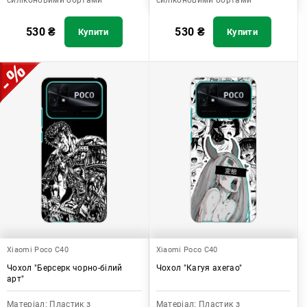
силіконовими бортами
силіконовими бортами
530
₴
530
₴
Купити
Купити
Xiaomi Poco C40
Xiaomi Poco C40
Чохол "Берсерк чорно-білий
Чохол "Кагуя ахегао"
арт"
Матеріал:
Пластик з
Матеріал:
Пластик з