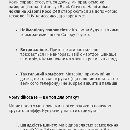
Коли справа стосується друку, ми працюємо як
найкращі ковалі зі світу «Black Clover». Наші
аніме
чохли на Xiaomi Poco C40
створюються за допомогою
технології UV-нанесення, що гарантує:
Неймовірну соковитість:
Кольори будуть такими
ж яскравими, як очі Сатору Годжо.
Витривалість:
Принт не стирається, не
тріскається і не вигорає. Твій смартфон швидше
застаріє, ніж малюнок на чохлі втратить вигляд.
Тактильний комфорт:
Матеріал приємний на
дотик, не ковзає в руках (що важливо для такого
великого телефону) і не збирає відбитки пальців.
Чому dikocase — це топ для отаку?
Ми не просто магазин, ми твої союзники в пошуках
крутого стаффу. Купуючи у нас, ти отримуєш:
Швидкість Шинсу:
Ми відправляємо замовлення
по всій Україні максимально оперативно, бо