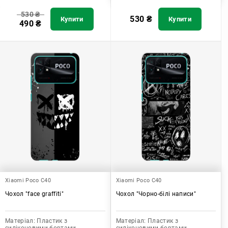
530
₴
530
₴
Купити
Купити
490
₴
Xiaomi Poco C40
Xiaomi Poco C40
Чохол "face graffiti"
Чохол "Чорно-білі написи"
Матеріал:
Пластик з
Матеріал:
Пластик з