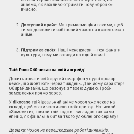
знаємо, як важливо отримати нову «броню»
вчасно.
Доступний прайс:
Ми тримаємо ціни такими, щоб
ти міг дозволити собі новий чохол на кожен сезон
аніме.
Підтримка своїх:
Наші менеджери — теж фанати
культури, тому ми завжди на одній хвилі.
Твій Poco C40 чекає на свій апгрейд!
Досить ховати свій крутий смартфон у нудні прозорі
кейси, що жовтіють через тиждень. Дай йому характер!
Обирай дизайн, що резонує з твоєю душею, і роби
замовлення прямо зараз.
У
dikocase
твій ідеальний аніме-чохол уже чекає на
складі, щоб стати частиною твоїх пригод. Натискай
«Замовити», і нехай твій гаджет виглядає так само
епічно, як фінальна битва твого улюбленого серіалу!
Довідка: Чохол не перешкоджає роботі динаміків,