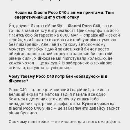
Чохли на Xiaomi Poco C40 з аніме принтами: Твій
енергетичний щит у стилі отаку
Йо, друже! Якщо твій вибір —
Xiaomi Poco C40
, то ти
точно знаєш сенс у витривалості. Цей смартфон із його
гігантською батареєю на 6000 мАг — справжній «ісекай-
герой», який здатен виживати в найсуворіших умовах
без підзарядки. Але навіть такому автономному
монстру потрібен гідний захист, який би не просто
оберігав пластиковий корпус, а заявляв би про твій
рівень сили. У
dikocase
ми підготували колекцію, де
кожен чохол — це як сувій із забороненою технікою:
стильно, потужно та унікально.
Чому твоєму Poco C40 потрібен «обладунок» від
dikocase?
Poco C40 — хлопець масивний і надійний, але його
великий екран та матова задня панель все одно
бояться підступних атак ключів у кишені або
випадкових зустрічей із асфальтом.
Купити чохол на
Xiaomi Poco C40
у нас — це забезпечити девайсу захист
рівня Сусаноо.
Ось чому наші кейси — це мастхев для твого смартфона: