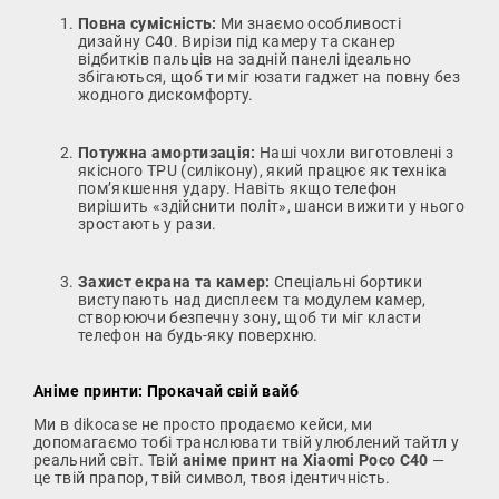
Повна сумісність:
Ми знаємо особливості
дизайну C40. Вирізи під камеру та сканер
відбитків пальців на задній панелі ідеально
збігаються, щоб ти міг юзати гаджет на повну без
жодного дискомфорту.
Потужна амортизація:
Наші чохли виготовлені з
якісного TPU (силікону), який працює як техніка
пом’якшення удару. Навіть якщо телефон
вирішить «здійснити політ», шанси вижити у нього
зростають у рази.
Захист екрана та камер:
Спеціальні бортики
виступають над дисплеєм та модулем камер,
створюючи безпечну зону, щоб ти міг класти
телефон на будь-яку поверхню.
Аніме принти: Прокачай свій вайб
Ми в dikocase не просто продаємо кейси, ми
допомагаємо тобі транслювати твій улюблений тайтл у
реальний світ. Твій
аніме принт на Xiaomi Poco C40
—
це твій прапор, твій символ, твоя ідентичність.