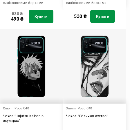
силіконовими бортами
силіконовими бортами
530
₴
530
₴
Купити
Купити
490
₴
Xiaomi Poco C40
Xiaomi Poco C40
Чохол "Jujutsu Kaisen в
Чохол "Обличчя ахегао"
окулярах"