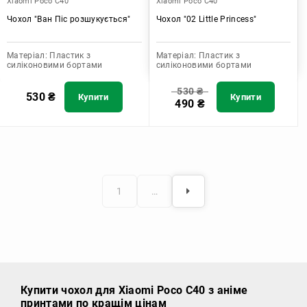
Xiaomi Poco C40
Xiaomi Poco C40
Чохол "Ван Піс розшукується"
Чохол "02 Little Princess"
Матеріал:
Пластик з
Матеріал:
Пластик з
силіконовими бортами
силіконовими бортами
530
₴
530
₴
Купити
Купити
490
₴
1
…
Купити чохол
для Xiaomi Poco C40 з аніме
принтами по кращім цінам