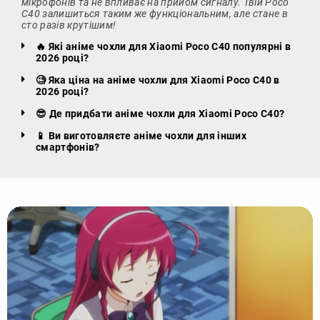
мікрофонів та не впливає на прийом сигналу. Твій Poco
C40 залишиться таким же функціональним, але стане в
сто разів крутішим!
🔥 Які аніме чохли для Xiaomi Poco C40 популярні в
2026 році?
🧐 Яка ціна на аніме чохли для Xiaomi Poco C40 в
2026 році?
😎 Де придбати аніме чохли для Xiaomi Poco C40?
📱 Ви виготовляєте аніме чохли для інших
смартфонів?