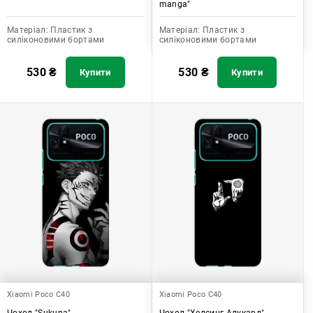
manga"
Матеріал:
Пластик з
Матеріал:
Пластик з
силіконовими бортами
силіконовими бортами
530
₴
530
₴
Купити
Купити
Xiaomi Poco C40
Xiaomi Poco C40
Чохол "Sukuna"
Чохол "Хелсинг Алукард"