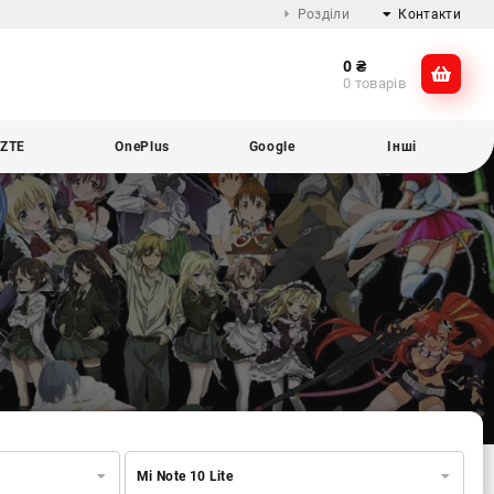
Розділи
Контакти
0
₴
Про компанію
@dikocase
0 товарів
Доставка та оплата
@dikocase
Обмін та повернення
ZTE
OnePlus
Google
Інші
Блог
Mi Note 10 Lite