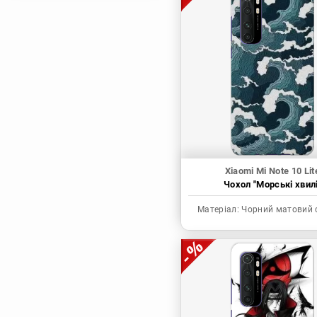
Магічна битва
Мисливець х
Мисливець
Моя академія героїв
Наруто
Неймовірні пригоди
ДжоДжо
П'ять наречених
Патріот Моріарті
Xiaomi Mi Note 10 Lit
Чохол "Морські хвилі
Повелитель
Реінкарнація
Матеріал:
Чорний матовий 
безробітного: Історія
про пригоди в
іншому світі
Родина Шпигунів
Сага про Вінланд
Сворд Арт Онлайн