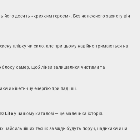
ять його досить «крихким героєм». Без належного захисту він
хисну плівку чи скло, але при цьому надійно тримаються на
о блоку камер, щоб лінзи залишалися чистими та
аючи кінетичну енергію при падінні.
0 Lite
у нашому каталозі — це маленька історія.
воїх найсильніших технік завжди будуть поруч, надихаючи на