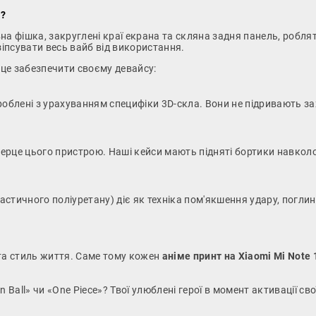
я?
овна фішка, закруглені краї екрана та скляна задня панель, робл
іпсувати весь вайб від використання.
це забезпечити своєму девайсу:
облені з урахуванням специфіки 3D-скла. Вони не підривають за
ерце цього пристрою. Наші кейси мають підняті бортики навкол
стичного поліуретану) діє як техніка пом'якшення удару, поглин
я та стиль життя. Саме тому кожен
аніме принт на Xiaomi Mi Note 1
n Ball» чи «One Piece»? Твої улюблені герої в момент активації с