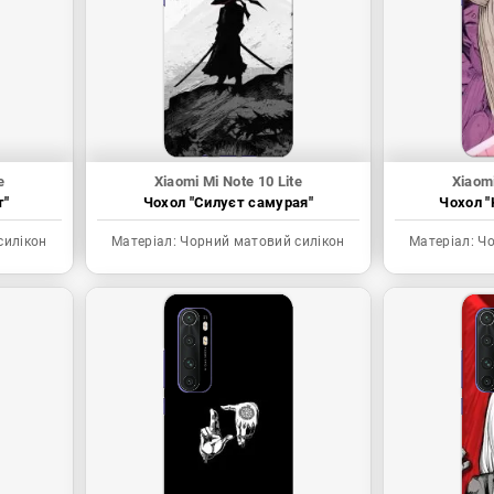
e
Xiaomi Mi Note 10 Lite
Xiaomi
т"
Чохол "Силуєт самурая"
Чохол "
силікон
Матеріал:
Чорний матовий силікон
Матеріал:
Чо