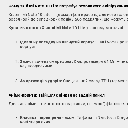
Чому твій Mi Note 10 Lite потребує особливого екіпіруванн
Xiaomi Mi Note 10 Lite — це смартфон-красень, але його гол
вразливий до випадкових падінь або подряпин, що можуть з
Купити чохол на Xiaomi Mi Note 10 Lite
у нашому магазині — 
Ідеальну посадку на вигнутий корпус:
Наші чохли розр
корпусі.
Захист «очей» смартфона:
Квадрокамера 64 Мп — це с
неушкодженими.
Амортизацію ударів:
Спеціальний склад TPU (термопла
Аніме-принти: Твій шлях ніндзя на задній панелі
Для нас аніме — це не просто картинки, це емоції, філософі
Класика, перевірена часом:
Ти фанат «Naruto», «Drago
нові звершення.