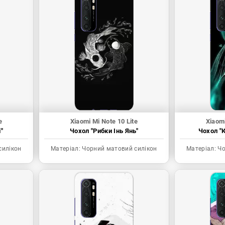
e
Xiaomi Mi Note 10 Lite
Xiaomi
"
Чохол "Рибки Інь Янь"
Чохол "К
силікон
Матеріал:
Чорний матовий силікон
Матеріал:
Чо