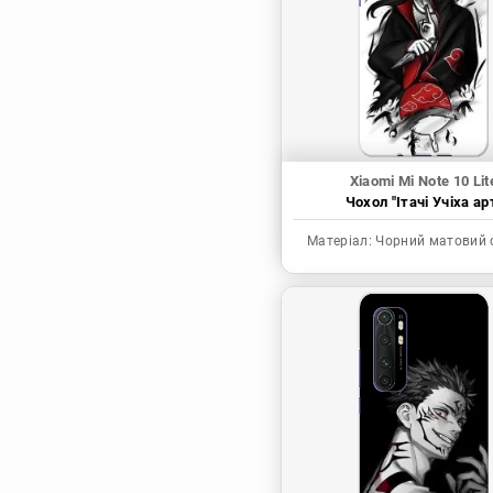
Синя в’язниця
Скейт: Безкінечність
Токійські месники
Ця фарфорова
лялечка закохалася
Xiaomi Mi Note 10 Lit
Чохол "Ітачі Учіха ар
Матеріал:
Чорний матовий 