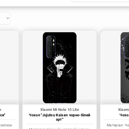
Xiaomi
Samsung
Apple
Huawei
Oppo
Realme
TECNO
ZTE
OnePlus
Google
Doogee
Infinix
Sony
Motorola
e
Xiaomi Mi Note 10 Lite
Xiaomi
си"
Чохол "Jujutsu Kaisen чорно-білий
Чохол
арт"
силікон
Матеріал:
Чо