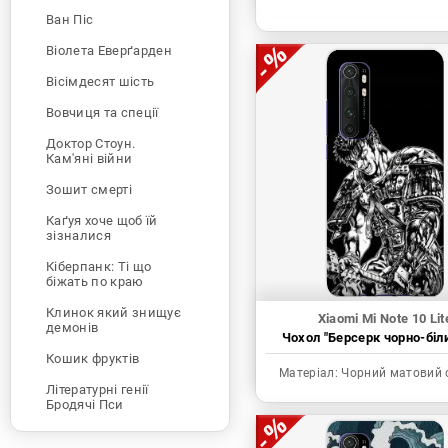
Ван Піс
Віолета Еверґарден
Вісімдесят шість
Вовчиця та спеції
Доктор Стоун.
Кам'яні війни
Зошит смерті
Каґуя хоче щоб їй
зізналися
Кіберпанк: Ті що
біжать по краю
Клинок який знищує
Xiaomi Mi Note 10 Lit
демонів
Чохол "Берсерк чорно-біл
Кошик фруктів
Матеріал:
Чорний матовий 
Літературні генії
Бродячі Пси
Людина-бензопила