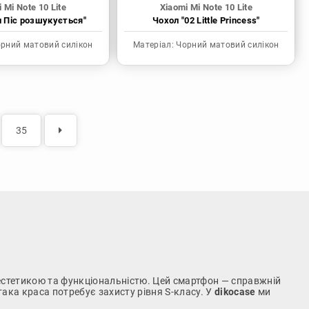
 Mi Note 10 Lite
Xiaomi Mi Note 10 Lite
н Піс розшукується"
Чохол "02 Little Princess"
рний матовий силікон
Матеріал:
Чорний матовий силікон
35
 естетикою та функціональністю. Цей смартфон — справжній
така краса потребує захисту рівня S-класу. У
dikocase
ми