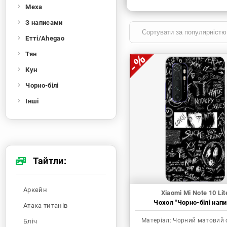
Меха
З написами
Етті/Ahegao
Тян
Кун
Чорно-білі
Інші
Тайтли:
Аркейн
Xiaomi Mi Note 10 Lit
Чохол "Чорно-білі напи
Атака титанів
Матеріал:
Чорний матовий 
Бліч