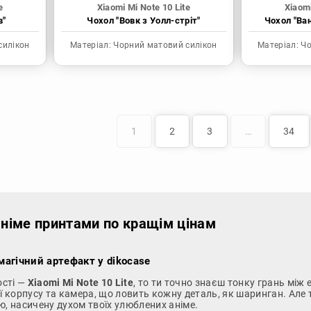
e
Xiaomi Mi Note 10 Lite
Xiaomi
в"
Чохол "Вовк з Уолл-стріт"
Чохол "Ва
силікон
Матеріал:
Чорний матовий силікон
Матеріал:
Чо
1
2
3
…
34
 аніме принтами по кращім цінам
 магічний артефакт у dikocase
ості —
Xiaomi Mi Note 10 Lite
, то ти точно знаєш тонку грань між
ї корпусу та камера, що ловить кожну деталь, як шаринган. Але 
ю, насичену духом твоїх улюблених аніме.