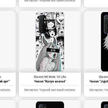
Матеріал:
Чорний матовий силікон
e
Xiaomi Mi Note 10 Lite
Xiaomi
ий арт"
Чохол "Кагуя ахегао"
Чохол "Juju
силікон
Матеріал:
Чорний матовий силікон
Матеріал:
Чо