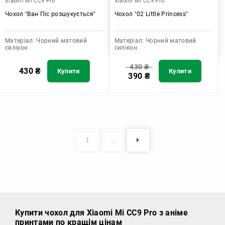
Xiaomi Mi CC9 Pro
Xiaomi Mi CC9 Pro
Чохол "Ван Піс розшукується"
Чохол "02 Little Princess"
Матеріал:
Чорний матовий
Матеріал:
Чорний матовий
силікон
силікон
430
₴
430
₴
Купити
Купити
390
₴
1
…
Купити чохол
для Xiaomi Mi CC9 Pro з аніме
принтами по кращім цінам