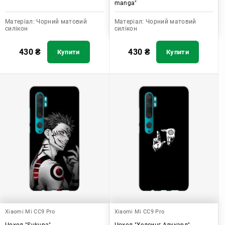
manga"
Матеріал:
Чорний матовий
Матеріал:
Чорний матовий
силікон
силікон
430
₴
430
₴
Купити
Купити
Xiaomi Mi CC9 Pro
Xiaomi Mi CC9 Pro
Чохол "Sukuna"
Чохол "Хелсинг Алукард"