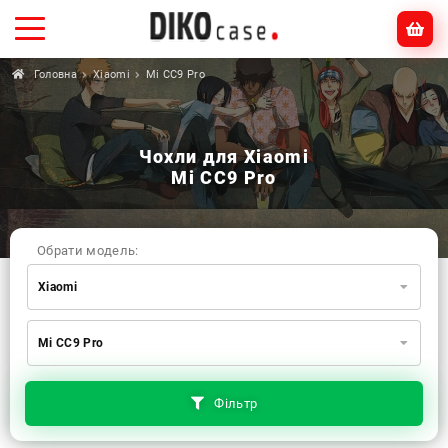
Головна
Xiaomi
Mi CC9 Pro
Чохли для Xiaomi
Mi CC9 Pro
Обрати модель:
Xiaomi
Xiaomi
Samsung
Apple
Mi CC9 Pro
Huawei
Oppo
Realme
TECNO
ZTE
OnePlus
Google
Doogee
Фільтр
Infinix
Sony
Motorola