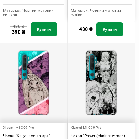
Матеріал:
Чорний матовий
Матеріал:
Чорний матовий
силікон
силікон
430
₴
430
₴
Купити
Купити
390
₴
Xiaomi Mi CC9 Pro
Xiaomi Mi CC9 Pro
Чохол "Кагуя ахегао арт"
Чохол "Power (chainsaw man)