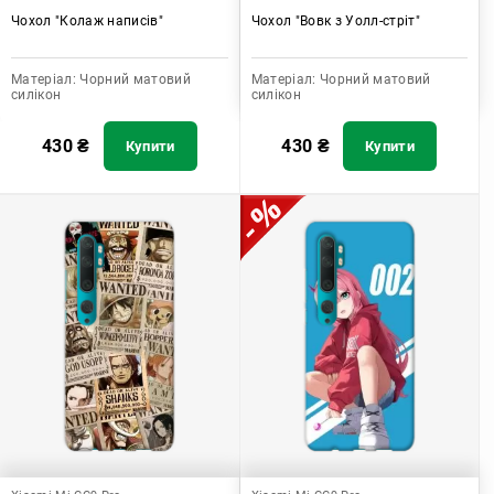
Чохол "Колаж написів"
Чохол "Вовк з Уолл-стріт"
Матеріал:
Чорний матовий
Матеріал:
Чорний матовий
силікон
силікон
430
₴
430
₴
Купити
Купити