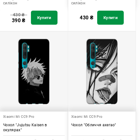
силікон
силікон
430
₴
430
₴
Купити
Купити
390
₴
Xiaomi Mi CC9 Pro
Xiaomi Mi CC9 Pro
Чохол "Jujutsu Kaisen в
Чохол "Обличчя ахегао"
окулярах"