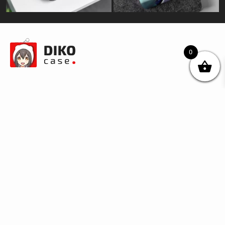
0
© DIKOcase 2026
ФОП Карпенко Альона Андріївна
Розділи
Про компанію
Доставка та оплата
Обмін та повернення