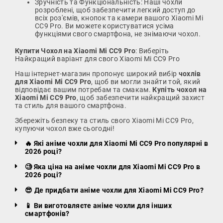
Зручність та Функціональність: Наші чохли
розроблені, щоб забезпечити легкий доступ до
всіх роз'ємів, кнопок та камери вашого Xiaomi Mi
CC9 Pro. Ви можете користуватися усіма
функціями свого смартфона, не знімаючи чохол.
Купити Чохол на Xiaomi Mi CC9 Pro
: Виберіть
Найкращий варіант для свого Xiaomi Mi CC9 Pro
Наш інтернет-магазин пропонує широкий вибір
чохлів
для Xiaomi Mi CC9 Pro
, щоб ви могли знайти той, який
відповідає вашим потребам та смакам.
Купіть чохол на
Xiaomi Mi CC9 Pro
, щоб забезпечити найкращий захист
та стиль для вашого смартфона.
Збережіть безпеку та стиль свого Xiaomi Mi CC9 Pro,
купуючи чохол вже сьогодні!
🔥 Які аніме чохли для Xiaomi Mi CC9 Pro популярні в
2026 році?
🧐 Яка ціна на аніме чохли для Xiaomi Mi CC9 Pro в
2026 році?
😎 Де придбати аніме чохли для Xiaomi Mi CC9 Pro?
📱 Ви виготовляєте аніме чохли для інших
смартфонів?