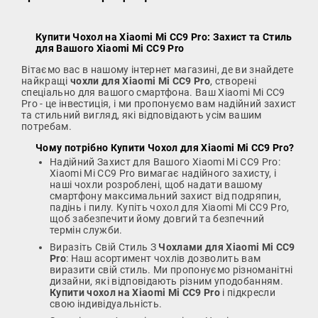
Купити Чохол на Xiaomi Mi CC9 Pro
: Захист та Стиль
для Вашого Xiaomi Mi CC9 Pro
Вітаємо вас в нашому інтернет магазині, де ви знайдете
найкращі
чохли для Xiaomi Mi CC9 Pro
, створені
спеціально для вашого смартфона. Ваш Xiaomi Mi CC9
Pro - це інвестиція, і ми пропонуємо вам надійний захист
та стильний вигляд, які відповідають усім вашим
потребам.
Чому потрібно
Купити Чохол для Xiaomi Mi CC9 Pro
?
Надійний Захист для Вашого Xiaomi Mi CC9 Pro:
Xiaomi Mi CC9 Pro вимагає надійного захисту, і
наші чохли розроблені, щоб надати вашому
смартфону максимальний захист від подряпин,
падінь і пилу. Купіть чохол для Xiaomi Mi CC9 Pro,
щоб забезпечити йому довгий та безпечний
термін служби.
Виразіть Свій Стиль З
Чохлами для Xiaomi Mi CC9
Pro
: Наш асортимент чохлів дозволить вам
виразити свій стиль. Ми пропонуємо різноманітні
дизайни, які відповідають різним уподобанням.
Купити чохол на Xiaomi Mi CC9 Pro
і підкресли
свою індивідуальність.