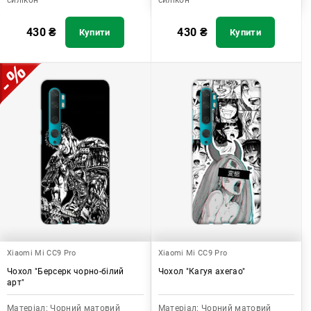
силікон
силікон
430
₴
430
₴
Купити
Купити
Xiaomi Mi CC9 Pro
Xiaomi Mi CC9 Pro
Чохол "Берсерк чорно-білий
Чохол "Кагуя ахегао"
арт"
Матеріал:
Чорний матовий
Матеріал:
Чорний матовий