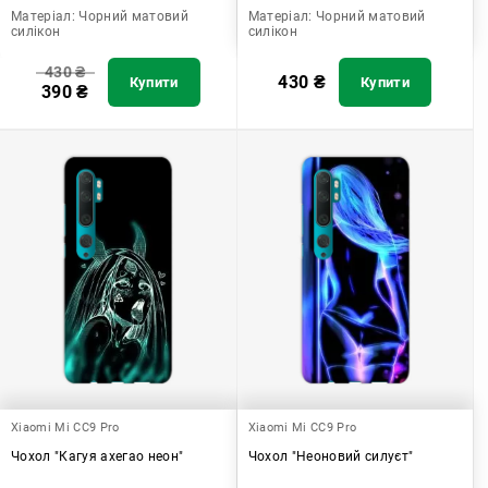
Матеріал:
Чорний матовий
Матеріал:
Чорний матовий
силікон
силікон
430
₴
430
₴
Купити
Купити
390
₴
Xiaomi Mi CC9 Pro
Xiaomi Mi CC9 Pro
Чохол "Кагуя ахегао неон"
Чохол "Неоновий силуєт"