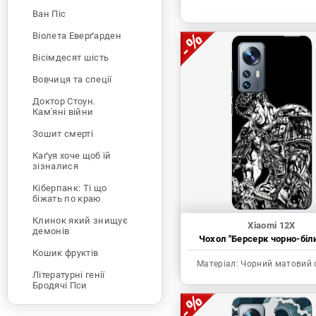
Ван Піс
Віолета Еверґарден
Вісімдесят шість
Вовчиця та спеції
Доктор Стоун.
Кам'яні війни
Зошит смерті
Каґуя хоче щоб їй
зізналися
Кіберпанк: Ті що
біжать по краю
Клинок який знищує
Xiaomi 12X
демонів
Чохол "Берсерк чорно-біл
Кошик фруктів
Матеріал:
Чорний матовий 
Літературні генії
Бродячі Пси
Людина-бензопила