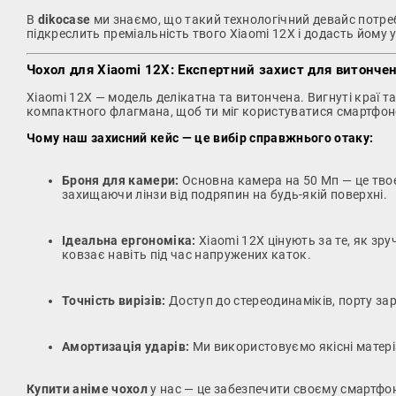
В
dikocase
ми знаємо, що такий технологічний девайс потре
підкреслить преміальність твого Xiaomi 12X і додасть йому 
Чохол для Xiaomi 12X: Експертний захист для витонче
Xiaomi 12X — модель делікатна та витончена. Вигнуті краї т
компактного флагмана, щоб ти міг користуватися смартфоном
Чому наш захисний кейс — це вибір справжнього отаку:
Броня для камери:
Основна камера на 50 Мп — це твоє 
захищаючи лінзи від подряпин на будь-якій поверхні.
Ідеальна ергономіка:
Xiaomi 12X цінують за те, як зру
ковзає навіть під час напружених каток.
Точність вирізів:
Доступ до стереодинаміків, порту з
Амортизація ударів:
Ми використовуємо якісні матеріа
Купити аніме чохол
у нас — це забезпечити своєму смартфон