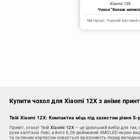
Xiaomi 12X
Чохол "Колаж написі
Матеріал:
Чорний матовий 
Купити чохол
для Xiaomi 12X з аніме прин
Твій Xiaomi 12X: Компактна міць під захистом рівня S-
Привіт, отаку! Твій
Xiaomi 12X
— це ідеальний вибір для тих
рухи капітана Леві, а його 6,28-дюймовий AMOLED-екран ви
та скляним корпусом ховається вразливість перед випадков