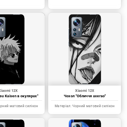
Xiaomi 12X
Xiaomi 12X
tsu Kaisen в окулярах"
Чохол "Обличчя ахегао"
рний матовий силікон
Матеріал:
Чорний матовий силікон