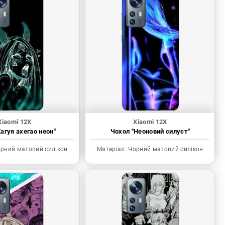
Xiaomi 12X
Xiaomi 12X
агуя ахегао неон"
Чохол "Неоновий силуєт"
рний матовий силікон
Матеріал:
Чорний матовий силікон