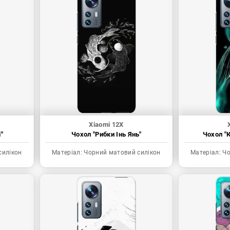
Xiaomi 12X
"
Чохол "Рибки Інь Янь"
Чохол "К
силікон
Матеріал:
Чорний матовий силікон
Матеріал:
Чо