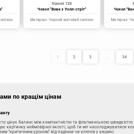
Xiaomi 12X
в"
Чохол "Вовк з Уолл-стріт"
Чохол "Ва
силікон
Матеріал:
Чорний матовий силікон
Матеріал:
Чо
1
2
3
…
34
тами по кращім цінам
рангу
, хто цінує баланс між компактністю та флагманською швидкістю
дає картинку неймовірної якості, щоб ти міг насолоджуватися ко
им "критичним уроном" від падіння чи ключів у кишені.