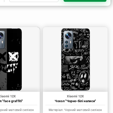
Чорний матовий силікон
Прозорий силікон
Прозорий матовий силікон
Пластик з силіконовими
бортами
Xiaomi 12X
Xiaomi 12X
 "face graffiti"
Чохол "Чорно-білі написи"
рний матовий силікон
Матеріал:
Чорний матовий силікон