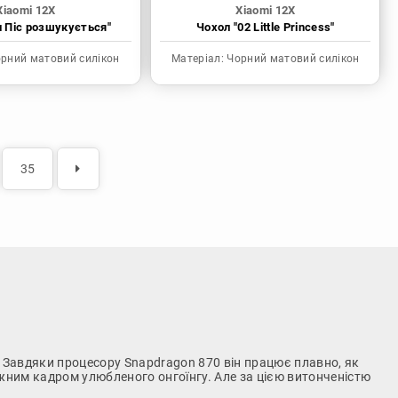
Xiaomi 12X
Xiaomi 12X
н Піс розшукується"
Чохол "02 Little Princess"
рний матовий силікон
Матеріал:
Чорний матовий силікон
35
. Завдяки процесору Snapdragon 870 він працює плавно, як
жним кадром улюбленого онгоїнгу. Але за цією витонченістю