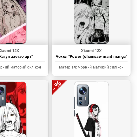
Xiaomi 12X
Xiaomi 12X
Кагуя ахегао арт"
Чохол "Power (chainsaw man) manga"
рний матовий силікон
Матеріал:
Чорний матовий силікон