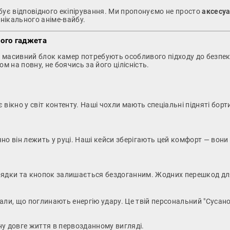
бує відповідного екіпірування. Ми пропонуємо не просто
аксесуа
унікального аніме-вайбу.
ного гаджета
а масивний блок камер потребують особливого підходу до безпеки
 на повну, не боячись за його цілісність.
вікно у світ контенту. Наші чохли мають спеціальні підняті бор
чно він лежить у руці. Наші кейси зберігають цей комфорт — вони
арядки та кнопок залишається бездоганним. Жодних перешкод дл
ли, що поглинають енергію удару. Це твій персональний "Сусаноо
у довге життя в первозданному вигляді.