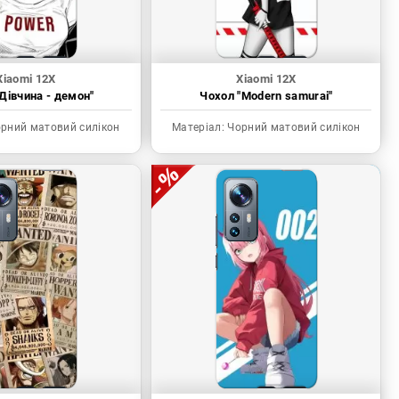
Xiaomi 12X
Xiaomi 12X
Дівчина - демон"
Чохол "Modern samurai"
рний матовий силікон
Матеріал:
Чорний матовий силікон