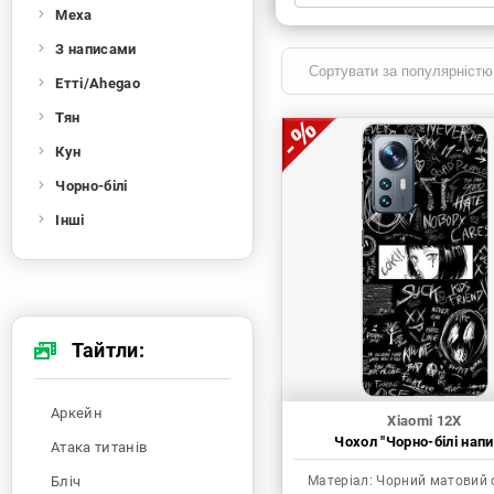
Меха
Xiaomi
Samsung
Apple
Huawei
З написами
Oppo
Realme
TECNO
ZTE
Етті/Ahegao
OnePlus
Google
Doogee
Тян
Infinix
Sony
Motorola
Кун
Чорно-білі
Інші
Тайтли:
Аркейн
Xiaomi 12X
Чохол "Чорно-білі напи
Атака титанів
Бліч
Матеріал:
Чорний матовий 