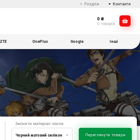
Розділи
Контакти
0
₴
Про компанію
@dikocase
0 товарів
Доставка та оплата
@dikocase
Обмін та повернення
ZTE
OnePlus
Google
Інші
Блог
Змінити матеріал чохла:
Переглянути товари
Чорний матовий силікон