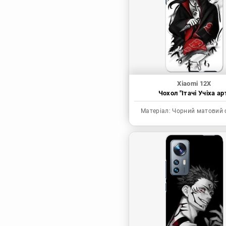
Синя в’язниця
Скейт: Безкінечність
Токійські месники
Ця фарфорова
лялечка закохалася
Xiaomi 12X
Чохол "Ітачі Учіха ар
Матеріал:
Чорний матовий 