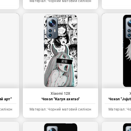
Матеріал:
Чорний матовий силікон
Xiaomi 12X
ий арт"
Чохол "Кагуя ахегао"
Чохол "Juju
силікон
Матеріал:
Чорний матовий силікон
Матеріал:
Чо