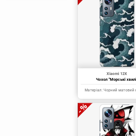
Магічна битва
Мисливець х
Мисливець
Моя академія героїв
Наруто
Неймовірні пригоди
ДжоДжо
П'ять наречених
Патріот Моріарті
Xiaomi 12X
Чохол "Морські хвилі
Повелитель
Реінкарнація
Матеріал:
Чорний матовий 
безробітного: Історія
про пригоди в
іншому світі
Родина Шпигунів
Сага про Вінланд
Сворд Арт Онлайн