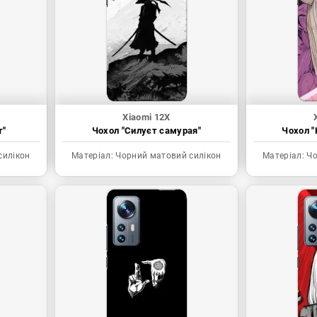
Xiaomi 12X
т"
Чохол "Силуєт самурая"
Чохол "
силікон
Матеріал:
Чорний матовий силікон
Матеріал:
Чо