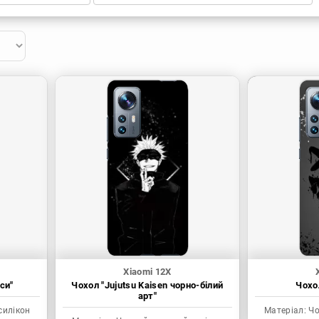
Xiaomi 12X
си"
Чохол "Jujutsu Kaisen чорно-білий
Чохол
арт"
силікон
Матеріал:
Чо