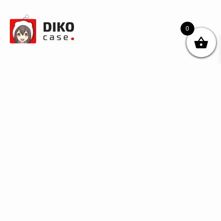
0
© DIKOcase 2026
ФОП Карпенко Альона Андріївна
Розділи
Про компанію
Доставка та оплата
Обмін та повернення
Блог
Купити чохли з чорного силікону