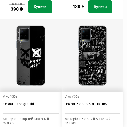
430
₴
430
₴
Купити
Купити
390
₴
Vivo Y33s
Vivo Y33s
Чохол "face graffiti"
Чохол "Чорно-білі написи"
Матеріал:
Чорний матовий
Матеріал:
Чорний матовий
силікон
силікон