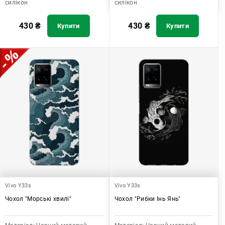
силікон
силікон
430
₴
430
₴
Купити
Купити
Vivo Y33s
Vivo Y33s
Чохол "Морські хвилі"
Чохол "Рибки Інь Янь"