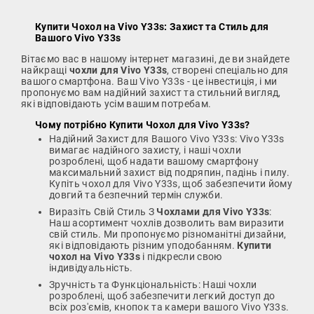
Купити Чохол на Vivo Y33s
: Захист та Стиль для
Вашого Vivo Y33s
Вітаємо вас в нашому інтернет магазині, де ви знайдете
найкращі
чохли для Vivo Y33s
, створені спеціально для
вашого смартфона. Ваш Vivo Y33s - це інвестиція, і ми
пропонуємо вам надійний захист та стильний вигляд,
які відповідають усім вашим потребам.
Чому потрібно
Купити Чохол для Vivo Y33s
?
Надійний Захист для Вашого Vivo Y33s: Vivo Y33s
вимагає надійного захисту, і наші чохли
розроблені, щоб надати вашому смартфону
максимальний захист від подряпин, падінь і пилу.
Купіть чохол для Vivo Y33s, щоб забезпечити йому
довгий та безпечний термін служби.
Виразіть Свій Стиль З
Чохлами для Vivo Y33s
:
Наш асортимент чохлів дозволить вам виразити
свій стиль. Ми пропонуємо різноманітні дизайни,
які відповідають різним уподобанням.
Купити
чохол на Vivo Y33s
і підкресли свою
індивідуальність.
Зручність та Функціональність: Наші чохли
розроблені, щоб забезпечити легкий доступ до
всіх роз'ємів, кнопок та камери вашого Vivo Y33s.