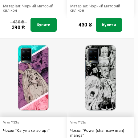
Матеріал:
Чорний матовий
Матеріал:
Чорний матовий
силікон
силікон
430
₴
430
₴
Купити
Купити
390
₴
Vivo Y33s
Vivo Y33s
Чохол "Кагуя ахегао арт"
Чохол "Power (chainsaw man)
manga"