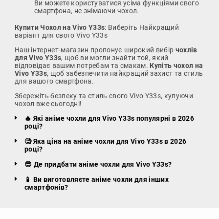
Ви можете користуватися усіма функціями свого
смартфона, не знімаючи чохол.
Купити Чохол на Vivo Y33s
: Виберіть Найкращий
варіант для свого Vivo Y33s
Наш інтернет-магазин пропонує широкий вибір
чохлів
для Vivo Y33s
, щоб ви могли знайти той, який
відповідає вашим потребам та смакам.
Купіть чохол на
Vivo Y33s
, щоб забезпечити найкращий захист та стиль
для вашого смартфона.
Збережіть безпеку та стиль свого Vivo Y33s, купуючи
чохол вже сьогодні!
🔥 Які аніме чохли для Vivo Y33s популярні в 2026
році?
🧐 Яка ціна на аніме чохли для Vivo Y33s в 2026
році?
😎 Де придбати аніме чохли для Vivo Y33s?
📱 Ви виготовляєте аніме чохли для інших
смартфонів?