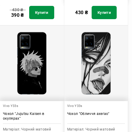
430
₴
430
₴
Купити
Купити
390
₴
Vivo Y33s
Vivo Y33s
Чохол "Jujutsu Kaisen в
Чохол "Обличчя ахегао"
окулярах"
Матеріал:
Чорний матовий
Матеріал:
Чорний матовий