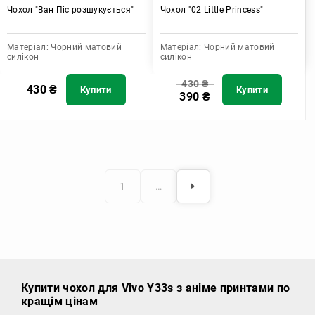
Чохол "Ван Піс розшукується"
Чохол "02 Little Princess"
Матеріал:
Чорний матовий
Матеріал:
Чорний матовий
силікон
силікон
430
₴
430
₴
Купити
Купити
390
₴
1
…
Купити чохол
для Vivo Y33s з аніме принтами по
кращім цінам