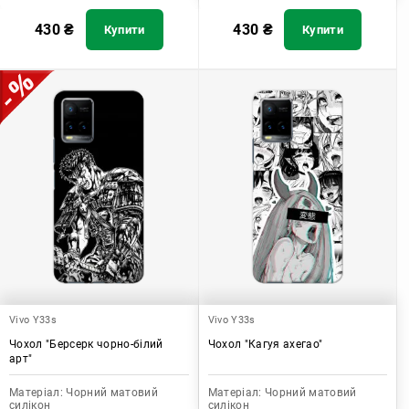
430
₴
430
₴
Купити
Купити
Vivo Y33s
Vivo Y33s
Чохол "Берсерк чорно-білий
Чохол "Кагуя ахегао"
арт"
Матеріал:
Чорний матовий
Матеріал:
Чорний матовий
силікон
силікон