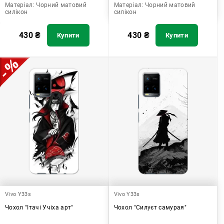
Матеріал:
Чорний матовий
Матеріал:
Чорний матовий
силікон
силікон
430
₴
430
₴
Купити
Купити
Vivo Y33s
Vivo Y33s
Чохол "Ітачі Учіха арт"
Чохол "Силуєт самурая"