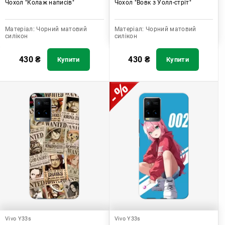
Чохол "Колаж написів"
Чохол "Вовк з Уолл-стріт"
Матеріал:
Чорний матовий
Матеріал:
Чорний матовий
силікон
силікон
430
₴
430
₴
Купити
Купити
Vivo Y33s
Vivo Y33s