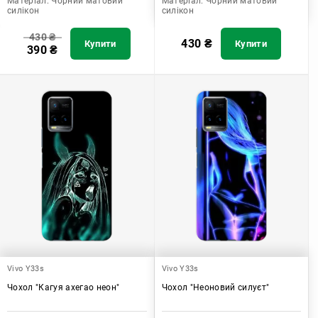
Матеріал:
Чорний матовий
Матеріал:
Чорний матовий
силікон
силікон
430
₴
430
₴
Купити
Купити
390
₴
Vivo Y33s
Vivo Y33s
Чохол "Кагуя ахегао неон"
Чохол "Неоновий силуєт"