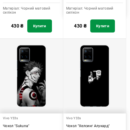
Матеріал:
Чорний матовий
Матеріал:
Чорний матовий
силікон
силікон
430
₴
430
₴
Купити
Купити
Vivo Y33s
Vivo Y33s
Чохол "Sukuna"
Чохол "Хелсинг Алукард"