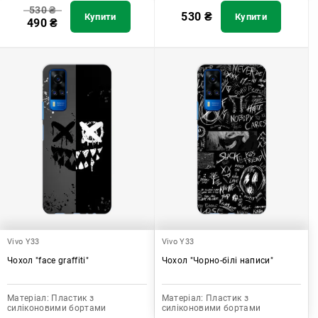
530
₴
530
₴
Купити
Купити
490
₴
Vivo Y33
Vivo Y33
Чохол "face graffiti"
Чохол "Чорно-білі написи"
Матеріал:
Пластик з
Матеріал:
Пластик з
силіконовими бортами
силіконовими бортами