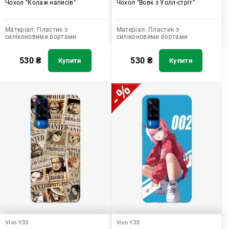
Чохол "Колаж написів"
Чохол "Вовк з Уолл-стріт"
Матеріал:
Пластик з
Матеріал:
Пластик з
силіконовими бортами
силіконовими бортами
530
₴
530
₴
Купити
Купити
Vivo Y33
Vivo Y33