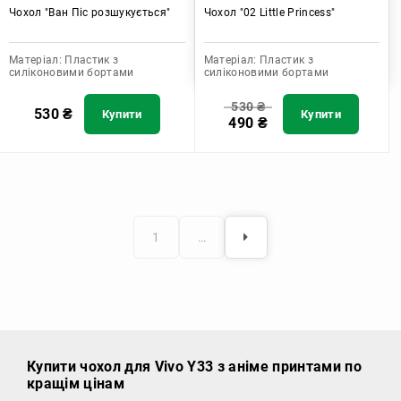
Чохол "Ван Піс розшукується"
Чохол "02 Little Princess"
Матеріал:
Пластик з
Матеріал:
Пластик з
силіконовими бортами
силіконовими бортами
530
₴
530
₴
Купити
Купити
490
₴
1
…
Купити чохол
для Vivo Y33 з аніме принтами по
кращім цінам