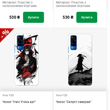
Матеріал:
Пластик з
Матеріал:
Пластик з
силіконовими бортами
силіконовими бортами
530
₴
530
₴
Купити
Купити
Vivo Y33
Vivo Y33
Чохол "Ітачі Учіха арт"
Чохол "Силуєт самурая"