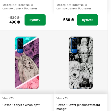
Матеріал:
Пластик з
Матеріал:
Пластик з
силіконовими бортами
силіконовими бортами
530
₴
530
₴
Купити
Купити
490
₴
Vivo Y33
Vivo Y33
Чохол "Кагуя ахегао арт"
Чохол "Power (chainsaw man)
manga"