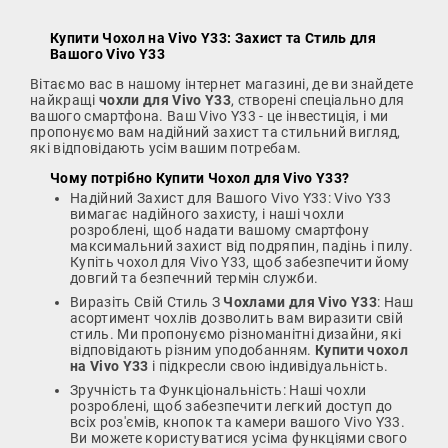
Купити Чохол на Vivo Y33
: Захист та Стиль для
Вашого Vivo Y33
Вітаємо вас в нашому інтернет магазині, де ви знайдете
найкращі
чохли для Vivo Y33
, створені спеціально для
вашого смартфона. Ваш Vivo Y33 - це інвестиція, і ми
пропонуємо вам надійний захист та стильний вигляд,
які відповідають усім вашим потребам.
Чому потрібно
Купити Чохол для Vivo Y33
?
Надійний Захист для Вашого Vivo Y33: Vivo Y33
вимагає надійного захисту, і наші чохли
розроблені, щоб надати вашому смартфону
максимальний захист від подряпин, падінь і пилу.
Купіть чохол для Vivo Y33, щоб забезпечити йому
довгий та безпечний термін служби.
Виразіть Свій Стиль З
Чохлами для Vivo Y33
: Наш
асортимент чохлів дозволить вам виразити свій
стиль. Ми пропонуємо різноманітні дизайни, які
відповідають різним уподобанням.
Купити чохол
на Vivo Y33
і підкресли свою індивідуальність.
Зручність та Функціональність: Наші чохли
розроблені, щоб забезпечити легкий доступ до
всіх роз'ємів, кнопок та камери вашого Vivo Y33.
Ви можете користуватися усіма функціями свого