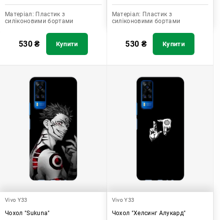
Матеріал:
Пластик з
Матеріал:
Пластик з
силіконовими бортами
силіконовими бортами
530
₴
530
₴
Купити
Купити
Vivo Y33
Vivo Y33
Чохол "Sukuna"
Чохол "Хелсинг Алукард"