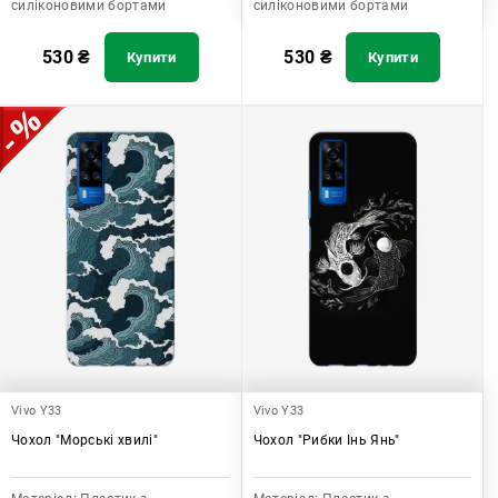
силіконовими бортами
силіконовими бортами
530
₴
530
₴
Купити
Купити
Vivo Y33
Vivo Y33
Чохол "Морські хвилі"
Чохол "Рибки Інь Янь"