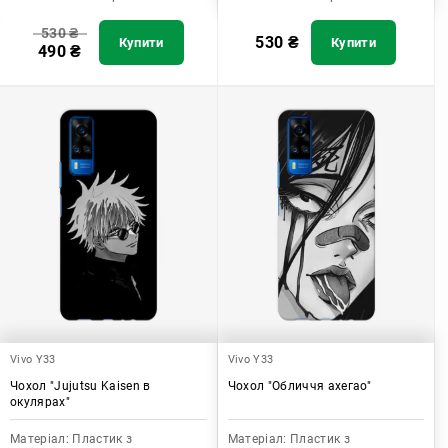
530
₴
530
₴
Купити
Купити
490
₴
Vivo Y33
Vivo Y33
Чохол "Jujutsu Kaisen в
Чохол "Обличчя ахегао"
окулярах"
Матеріал:
Пластик з
Матеріал:
Пластик з