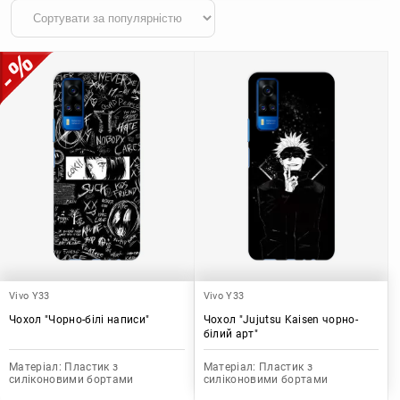
Vivo Y33
Vivo Y33
Чохол "Чорно-білі написи"
Чохол "Jujutsu Kaisen чорно-
білий арт"
Матеріал:
Пластик з
Матеріал:
Пластик з
силіконовими бортами
силіконовими бортами