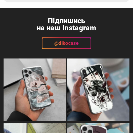
Підпишись
на наш Instagram
@dikocase