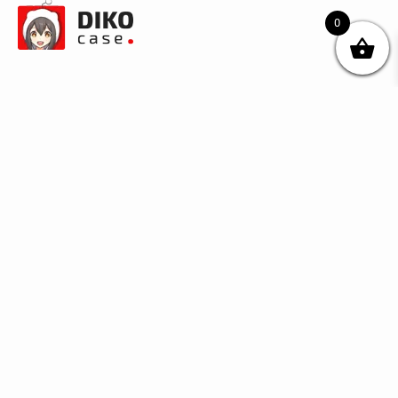
0
© DIKOcase 2026
ФОП Карпенко Альона Андріївна
Розділи
Про компанію
Доставка та оплата
Обмін та повернення
Блог
Купити чохли з чорного силікону
Купити чохли з термопластику