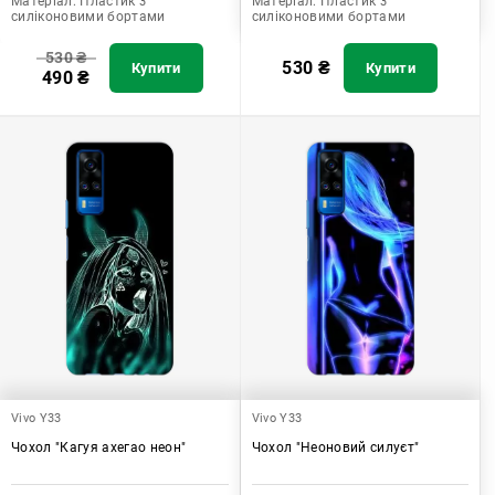
Матеріал:
Пластик з
Матеріал:
Пластик з
силіконовими бортами
силіконовими бортами
530
₴
530
₴
Купити
Купити
490
₴
Vivo Y33
Vivo Y33
Чохол "Кагуя ахегао неон"
Чохол "Неоновий силуєт"