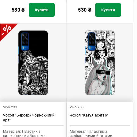
530
₴
530
₴
Купити
Купити
Vivo Y33
Vivo Y33
Чохол "Берсерк чорно-білий
Чохол "Кагуя ахегао"
арт"
Матеріал:
Пластик з
Матеріал:
Пластик з
силіконовими бортами
силіконовими бортами