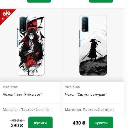
Vivo Y20s
Vivo Y20s
Чохол "Ітачі Учіха арт"
Чохол "Силуєт самурая"
Матеріал:
Прозорий силікон
Матеріал:
Прозорий силікон
430
₴
430
₴
Купити
Купити
390
₴