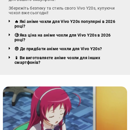
Збережіть безпеку та стиль свого Vivo Y20s, купуючи
чохол вже сьогодні!
🔥 Які аніме чохли для Vivo Y20s популярні в 2026
році?
🧐 Яка ціна на аніме чохли для Vivo Y20s в 2026
році?
😎 Де придбати аніме чохли для Vivo Y20s?
📱 Ви виготовляєте аніме чохли для інших
смартфонів?