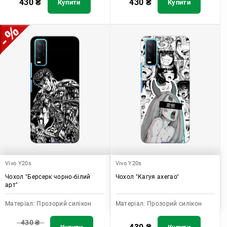
430
₴
430
₴
Купити
Купити
Vivo Y20s
Vivo Y20s
Чохол "Берсерк чорно-білий
Чохол "Кагуя ахегао"
арт"
Матеріал:
Прозорий силікон
Матеріал:
Прозорий силікон
430
₴