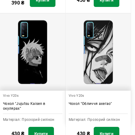
430
₴
Купити
Купити
390
₴
Vivo Y20s
Vivo Y20s
Чохол "Jujutsu Kaisen в
Чохол "Обличчя ахегао"
окулярах"
Матеріал:
Прозорий силікон
Матеріал:
Прозорий силікон
430
₴
430
₴
Купити
Купити