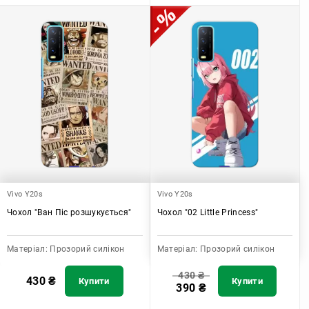
Vivo Y20s
Vivo Y20s
Чохол "Ван Піс розшукується"
Чохол "02 Little Princess"
Матеріал:
Прозорий силікон
Матеріал:
Прозорий силікон
430
₴
430
₴
Купити
Купити
390
₴