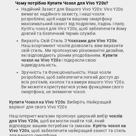
Чому потрібно
Купити Чохол для Vivo Y20s
?
Надійний Захист для Вашого Vivo Y20s: Vivo Y20s
вимагає надійного захисту, і наші чохли
розроблені, щоб надати вашому смартфону
максимальний захист від подряпин, падінь і пилу.
Купіть чохол для Vivo Y20s, щоб забезпечити йому
довгий та безпечний термін служби.
Виразіть Свій Стиль З
Чохлами для Vivo Y20s
:
Наш асортимент чохлів дозволить вам виразити
свій стиль. Ми пропонуємо різноманітні дизайни,
які відповідають різним уподобанням.
Купити
чохол на Vivo Y20s
і підкресли свою
індивідуальність.
Зручність та Функціональність: Наші чохли
розроблені, щоб забезпечити легкий доступ до
всіх роз'ємів, кнопок та камери вашого Vivo Y20s.
Ви можете користуватися усіма функціями свого
смартфона, не знімаючи чохол.
Купити Чохол на Vivo Y20s
: Виберіть Найкращий
варіант для свого Vivo Y20s
Наш інтернет-магазин пропонує широкий вибір
чохлів
для Vivo Y20s
, щоб ви могли знайти той, який
відповідає вашим потребам та смакам.
Купіть чохол на
Vivo Y20s
, щоб забезпечити найкращий захист та стиль
для вашого смартфона.