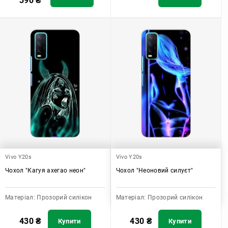
390
₴
Vivo Y20s
Vivo Y20s
Чохол "Кагуя ахегао неон"
Чохол "Неоновий силуєт"
Матеріал:
Прозорий силікон
Матеріал:
Прозорий силікон
430
₴
430
₴
Купити
Купити