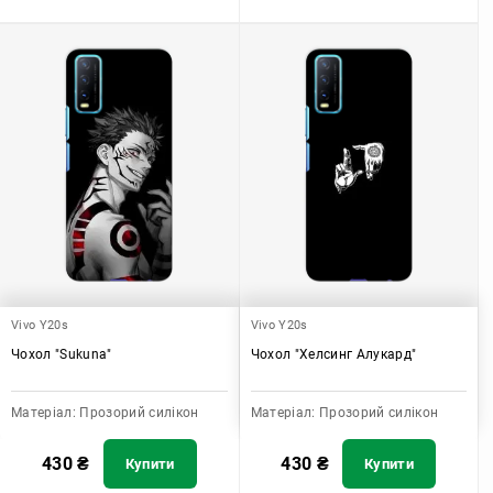
Vivo Y20s
Vivo Y20s
Чохол "Sukuna"
Чохол "Хелсинг Алукард"
Матеріал:
Прозорий силікон
Матеріал:
Прозорий силікон
430
₴
430
₴
Купити
Купити