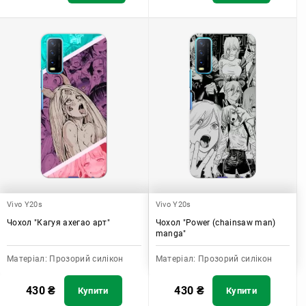
Vivo Y20s
Vivo Y20s
Чохол "Кагуя ахегао арт"
Чохол "Power (chainsaw man)
manga"
Матеріал:
Прозорий силікон
Матеріал:
Прозорий силікон
430
₴
430
₴
Купити
Купити