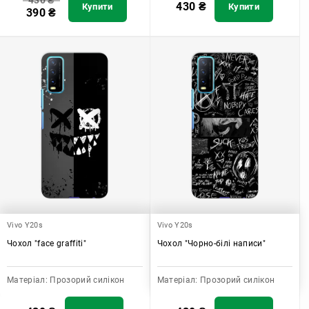
430
₴
430
₴
Купити
Купити
390
₴
Vivo Y20s
Vivo Y20s
Чохол "face graffiti"
Чохол "Чорно-білі написи"
Матеріал:
Прозорий силікон
Матеріал:
Прозорий силікон