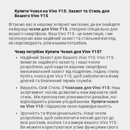
Купити Чохол на Vivo Y1S
: Захист та Стиль для
Вашого Vivo Y1S
Вітаємо вас в нашому інтернет магазині, де ви знайдете
найкращі
чохли для Vivo Y1S
, створені спеціально для
вашого смартфона. Ваш Vivo Y1S - це інвестиція, і ми
пропонуємо вам надійний захист та стильний вигляд,
які відповідають усім вашим потребам.
Чому потрібно
Купити Чохол для Vivo Y1S
?
Надійний Захист для Вашого Vivo Y1S: Vivo Y1S
вимагає надійного захисту, і наші чохли
розроблені, щоб надати вашому смартфону
максимальний захист від подряпин, падінь і пилу.
Купіть чохол для Vivo Y1S, щоб забезпечити йому
довгий та безпечний термін служби.
Виразіть Свій Стиль З
Чохлами для Vivo Y1S
: Наш
асортимент чохлів дозволить вам виразити свій
стиль. Ми пропонуємо різноманітні дизайни, які
відповідають різним уподобанням.
Купити чохол
на Vivo Y1S
і підкресли свою індивідуальність.
Зручність та Функціональність: Наші чохли
розроблені, щоб забезпечити легкий доступ до
всіх роз'ємів, кнопок та камери вашого Vivo Y1S.
Ви можете користуватися усіма функціями свого