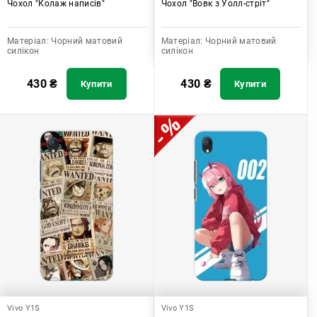
Чохол "Колаж написів"
Чохол "Вовк з Уолл-стріт"
Матеріал:
Чорний матовий
Матеріал:
Чорний матовий
силікон
силікон
430
₴
430
₴
Купити
Купити
Vivo Y1S
Vivo Y1S