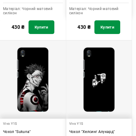
Матеріал:
Чорний матовий
Матеріал:
Чорний матовий
силікон
силікон
430
₴
430
₴
Купити
Купити
Vivo Y1S
Vivo Y1S
Чохол "Sukuna"
Чохол "Хелсинг Алукард"