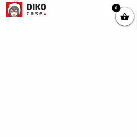
0
© DIKOcase 2026
ФОП Карпенко Альона Андріївна
Розділи
Про компанію
Доставка та оплата
Обмін та повернення
Блог
Купити чохли з чорного силікону
Купити чохли з термопластику