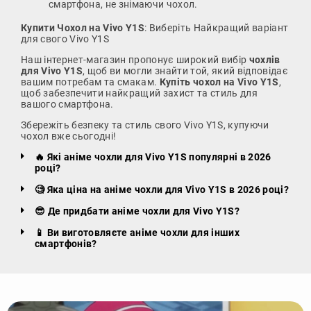
смартфона, не знімаючи чохол.
Купити Чохол на Vivo Y1S
: Виберіть Найкращий варіант
для свого Vivo Y1S
Наш інтернет-магазин пропонує широкий вибір
чохлів
для Vivo Y1S
, щоб ви могли знайти той, який відповідає
вашим потребам та смакам.
Купіть чохол на Vivo Y1S
,
щоб забезпечити найкращий захист та стиль для
вашого смартфона.
Збережіть безпеку та стиль свого Vivo Y1S, купуючи
чохол вже сьогодні!
🔥 Які аніме чохли для Vivo Y1S популярні в 2026
році?
🧐 Яка ціна на аніме чохли для Vivo Y1S в 2026 році?
😎 Де придбати аніме чохли для Vivo Y1S?
📱 Ви виготовляєте аніме чохли для інших
смартфонів?