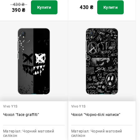
430
₴
430
₴
Купити
Купити
390
₴
Vivo Y1S
Vivo Y1S
Чохол "face graffiti"
Чохол "Чорно-білі написи"
Матеріал:
Чорний матовий
Матеріал:
Чорний матовий
силікон
силікон