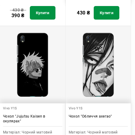
430
₴
430
₴
Купити
Купити
390
₴
Vivo Y1S
Vivo Y1S
Чохол "Jujutsu Kaisen в
Чохол "Обличчя ахегао"
окулярах"
Матеріал:
Чорний матовий
Матеріал:
Чорний матовий