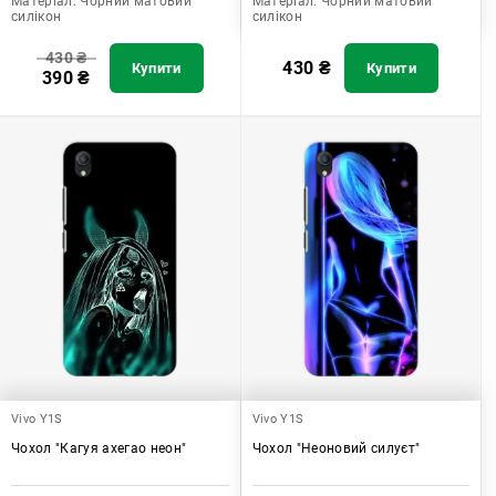
Матеріал:
Чорний матовий
Матеріал:
Чорний матовий
силікон
силікон
430
₴
430
₴
Купити
Купити
390
₴
Vivo Y1S
Vivo Y1S
Чохол "Кагуя ахегао неон"
Чохол "Неоновий силуєт"