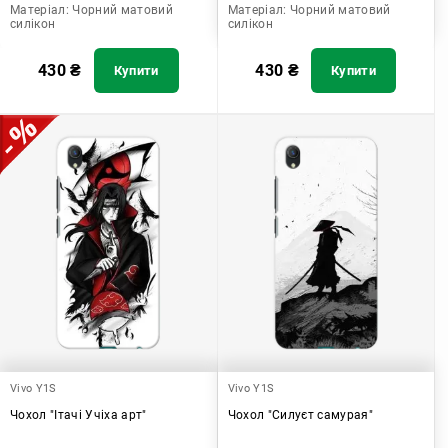
Матеріал:
Чорний матовий
Матеріал:
Чорний матовий
силікон
силікон
430
₴
430
₴
Купити
Купити
Vivo Y1S
Vivo Y1S
Чохол "Ітачі Учіха арт"
Чохол "Силуєт самурая"