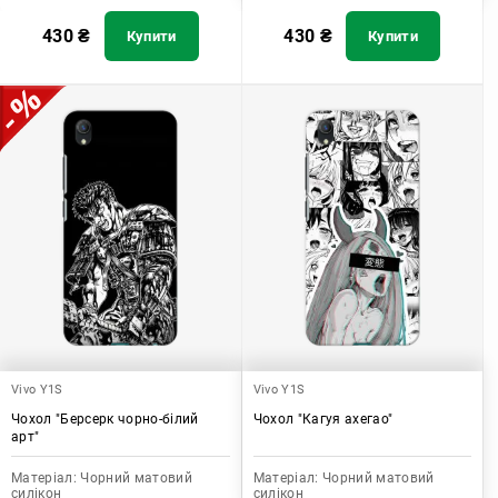
430
₴
430
₴
Купити
Купити
Vivo Y1S
Vivo Y1S
Чохол "Берсерк чорно-білий
Чохол "Кагуя ахегао"
арт"
Матеріал:
Чорний матовий
Матеріал:
Чорний матовий
силікон
силікон