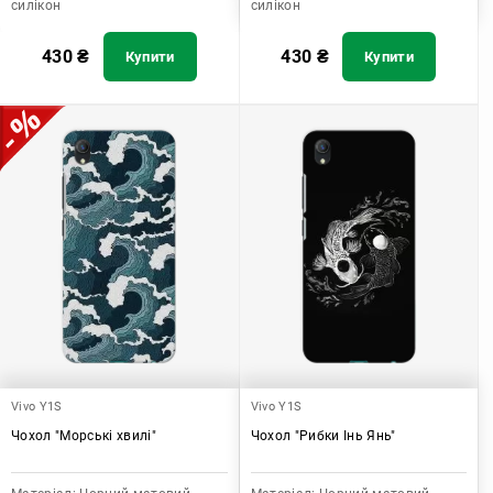
силікон
силікон
430
₴
430
₴
Купити
Купити
Vivo Y1S
Vivo Y1S
Чохол "Морські хвилі"
Чохол "Рибки Інь Янь"