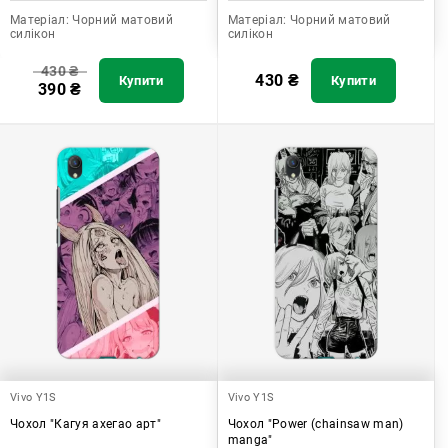
Матеріал:
Чорний матовий
Матеріал:
Чорний матовий
силікон
силікон
430
₴
430
₴
Купити
Купити
390
₴
Vivo Y1S
Vivo Y1S
Чохол "Кагуя ахегао арт"
Чохол "Power (chainsaw man)
manga"