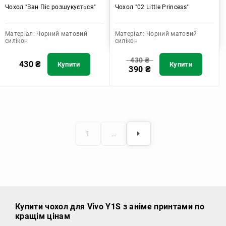
Чохол "Ван Піс розшукується"
Чохол "02 Little Princess"
Матеріал:
Чорний матовий
Матеріал:
Чорний матовий
силікон
силікон
430
₴
430
₴
Купити
Купити
390
₴
1
…
Купити чохол
для Vivo Y1S з аніме принтами по
кращім цінам