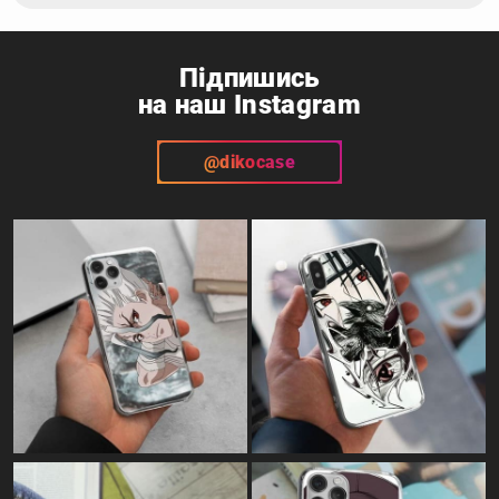
Підпишись
на наш Instagram
@dikocase