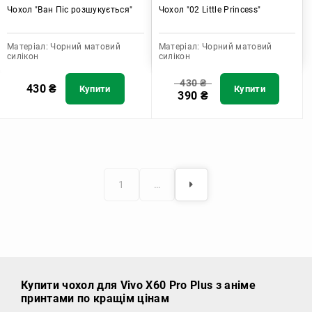
Чохол "Ван Піс розшукується"
Чохол "02 Little Princess"
Матеріал:
Чорний матовий
Матеріал:
Чорний матовий
силікон
силікон
430
₴
430
₴
Купити
Купити
390
₴
1
…
Купити чохол
для Vivo X60 Pro Plus з аніме
принтами по кращім цінам