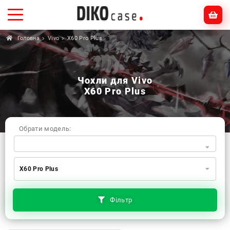
Головна
Vivo
X60 Pro Plus
Чохли для Vivo
X60 Pro Plus
Обрати модель:
Xiaomi
Samsung
Apple
X60 Pro Plus
Huawei
Oppo
Realme
TECNO
ZTE
OnePlus
Google
Doogee
Фільтр
Infinix
Sony
Motorola