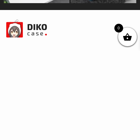
0
© DIKOcase 2026
ФОП Карпенко Альона Андріївна
Розділи
Про компанію
Доставка та оплата
Обмін та повернення
Блог