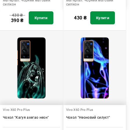
Матеріал:
Чорний матовий
Матеріал:
Чорний матовий
силікон
силікон
430
₴
430
₴
Купити
Купити
390
₴
Vivo X60 Pro Plus
Vivo X60 Pro Plus
Чохол "Кагуя ахегао неон"
Чохол "Неоновий силуєт"