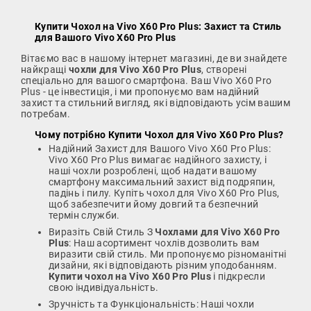
Купити Чохол на Vivo X60 Pro Plus
: Захист та Стиль
для Вашого Vivo X60 Pro Plus
Вітаємо вас в нашому інтернет магазині, де ви знайдете
найкращі
чохли для Vivo X60 Pro Plus
, створені
спеціально для вашого смартфона. Ваш Vivo X60 Pro
Plus - це інвестиція, і ми пропонуємо вам надійний
захист та стильний вигляд, які відповідають усім вашим
потребам.
Чому потрібно
Купити Чохол для Vivo X60 Pro Plus
?
Надійний Захист для Вашого Vivo X60 Pro Plus:
Vivo X60 Pro Plus вимагає надійного захисту, і
наші чохли розроблені, щоб надати вашому
смартфону максимальний захист від подряпин,
падінь і пилу. Купіть чохол для Vivo X60 Pro Plus,
щоб забезпечити йому довгий та безпечний
термін служби.
Виразіть Свій Стиль З
Чохлами для Vivo X60 Pro
Plus
: Наш асортимент чохлів дозволить вам
виразити свій стиль. Ми пропонуємо різноманітні
дизайни, які відповідають різним уподобанням.
Купити чохол на Vivo X60 Pro Plus
і підкресли
свою індивідуальність.
Зручність та Функціональність: Наші чохли