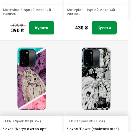
Матеріал:
Чорний матовий
Матеріал:
Чорний матовий
силікон
силікон
430
₴
430
₴
Купити
Купити
390
₴
TECNO Spark 8C (KG5k)
TECNO Spark 8C (KG5k)
Чохол "Кагуя ахегао арт"
Чохол "Power (chainsaw man)