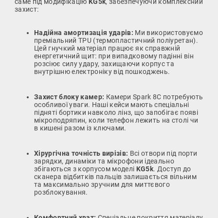
саме під модифікацію
KG5k
, забезпечуючи комплексний
захист:
Надійна амортизація ударів:
Ми використовуємо
преміальний TPU (термопластичний поліуретан).
Цей гнучкий матеріал працює як справжній
енергетичний щит: при випадковому падінні він
розсіює силу удару, захищаючи корпус та
внутрішню електроніку від пошкоджень.
Захист блоку камер:
Камери Spark 8C потребують
особливої уваги. Наші кейси мають спеціальні
підняті бортики навколо лінз, що запобігає появі
мікроподряпин, коли телефон лежить на столі чи
в кишені разом із ключами.
Хірургічна точність вирізів:
Всі отвори під порти
зарядки, динаміки та мікрофони ідеально
збігаються з корпусом моделі
KG5k
. Доступ до
сканера відбитків пальців залишається вільним
та максимально зручним для миттєвого
розблокування.
Комфортний хват:
Спеціальне покриття матеріалу