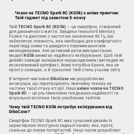
Чохол на TECNO Spark 8C (KG5k) з аніме принтом:
Твій гаджет під захистом S-класу
Твій
TECNO Spark 8C (KG5k)
— це смартфон, створений
для динамічного життя. Завдяки технології Memory
Fusion та дисплею з частотою оновлення 90 Гц, він
забезпечує плавність, яка необхідна для комфортного
перегляду аніме та швидкого перемикання між
месенджерами. Але активний ритм використання
моделі
KG5k
вимагає надійного екіпірування. Щоб твій
девайс завжди залишався неушкодженим і виглядав як
ексклюзивний артефакт, йому потрібна броня, яка не
просто захищає, а й транслює твій стиль усьому світу.
В інтернет-магазині
DikoCase
ми розробляємо
аксесуари, що перетворюють звичайну техніку на
частину твоєї отаку-історії. Наші
аніме чохли на TECNO
Spark 8C
— це ультимативне поєднання надійності та
візуальної естетики твоїх улюблених тайтлів.
Чому твій TECNO KG5k потребує екіпірування від
DikoCase?
Смартфон TECNO Spark 8C має сучасний дизайн із
характерною текстурою задньої панелі, яка, проте,
схильна до появи потертостей. Наші чохли розроблені