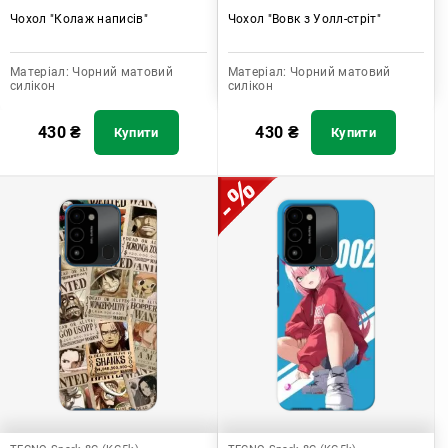
Чохол "Колаж написів"
Чохол "Вовк з Уолл-стріт"
Матеріал:
Чорний матовий
Матеріал:
Чорний матовий
силікон
силікон
430
₴
430
₴
Купити
Купити