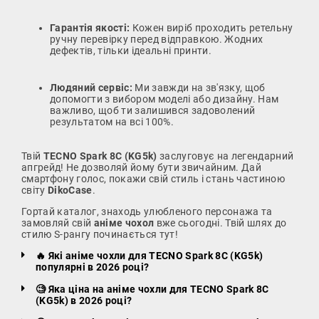
Гарантія якості:
Кожен виріб проходить ретельну
ручну перевірку перед відправкою. Жодних
дефектів, тільки ідеальні принти.
Людяний сервіс:
Ми завжди на зв'язку, щоб
допомогти з вибором моделі або дизайну. Нам
важливо, щоб ти залишився задоволений
результатом на всі 100%.
Твій
TECNO Spark 8C (KG5k)
заслуговує на легендарний
апгрейд! Не дозволяй йому бути звичайним. Дай
смартфону голос, покажи свій стиль і стань частиною
світу
DikoCase
.
Гортай каталог, знаходь улюбленого персонажа та
замовляй свій
аніме чохол
вже сьогодні. Твій шлях до
стилю S-рангу починається тут!
🔥 Які аніме чохли для TECNO Spark 8C (KG5k)
популярні в 2026 році?
🧐 Яка ціна на аніме чохли для TECNO Spark 8C
(KG5k) в 2026 році?