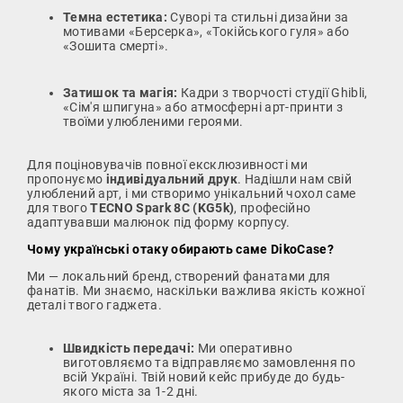
Темна естетика:
Суворі та стильні дизайни за
мотивами «Берсерка», «Токійського гуля» або
«Зошита смерті».
Затишок та магія:
Кадри з творчості студії Ghibli,
«Сім'я шпигуна» або атмосферні арт-принти з
твоїми улюбленими героями.
Для поціновувачів повної ексклюзивності ми
пропонуємо
індивідуальний друк
. Надішли нам свій
улюблений арт, і ми створимо унікальний чохол саме
для твого
TECNO Spark 8C (KG5k)
, професійно
адаптувавши малюнок під форму корпусу.
Чому українські отаку обирають саме DikoCase?
Ми — локальний бренд, створений фанатами для
фанатів. Ми знаємо, наскільки важлива якість кожної
деталі твого гаджета.
Швидкість передачі:
Ми оперативно
виготовляємо та відправляємо замовлення по
всій Україні. Твій новий кейс прибуде до будь-
якого міста за 1-2 дні.