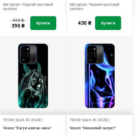
Матеріал:
Чорний матовий
Матеріал:
Чорний матовий
силікон
силікон
430
₴
430
₴
Купити
Купити
390
₴
TECNO Spark 8C (KG5k)
TECNO Spark 8C (KG5k)
Чохол "Кагуя ахегао неон"
Чохол "Неоновий силуєт"