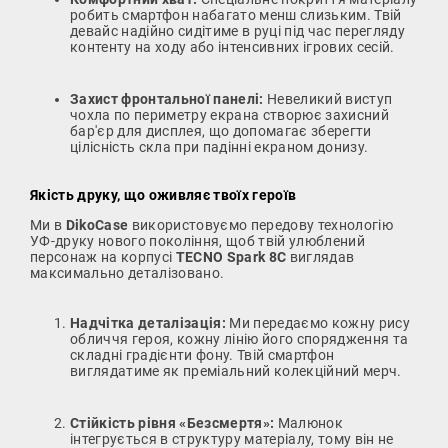
робить смартфон набагато менш слизьким. Твій
девайс надійно сидітиме в руці під час перегляду
контенту на ходу або інтенсивних ігрових сесій.
Захист фронтальної панелі:
Невеликий виступ
чохла по периметру екрана створює захисний
бар'єр для дисплея, що допомагає зберегти
цілісність скла при падінні екраном донизу.
Якість друку, що оживляє твоїх героїв
Ми в
DikoCase
використовуємо передову технологію
УФ-друку нового покоління, щоб твій улюблений
персонаж на корпусі
TECNO Spark 8C
виглядав
максимально деталізовано.
Надчітка деталізація:
Ми передаємо кожну рису
обличчя героя, кожну лінію його спорядження та
складні градієнти фону. Твій смартфон
виглядатиме як преміальний колекційний мерч.
Стійкість рівня «Безсмертя»:
Малюнок
інтегрується в структуру матеріалу, тому він не