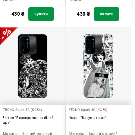
силікон
силікон
430
₴
430
₴
Купити
Купити
TECNO Spark 8C (KG5k)
TECNO Spark 8C (KG5k)
Чохол "Берсерк чорно-білий
Чохол "Кагуя ахегао"
арт"
Матеріал:
Чорний матовий
Матеріал:
Чорний матовий