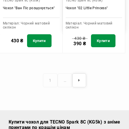
TECNO Spark 8C (KG5k)
TECNO Spark 8C (KG5k)
Чохол "Ван Піс розшукується"
Чохол "02 Little Princess"
Матеріал:
Чорний матовий
Матеріал:
Чорний матовий
силікон
силікон
430
₴
430
₴
Купити
Купити
390
₴
1
…
Купити чохол
для TECNO Spark 8C (KG5k) з аніме
принтами по кращім цінам