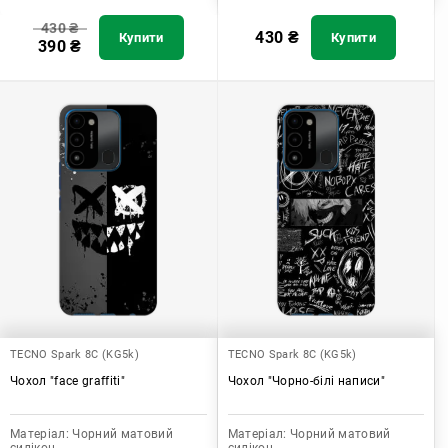
430
₴
430
₴
Купити
Купити
390
₴
TECNO Spark 8C (KG5k)
TECNO Spark 8C (KG5k)
Чохол "face graffiti"
Чохол "Чорно-білі написи"
Матеріал:
Чорний матовий
Матеріал:
Чорний матовий