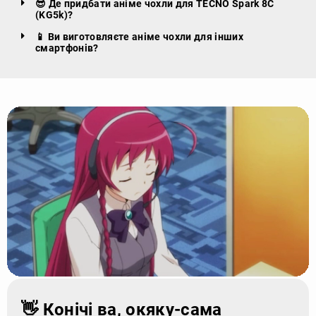
😎 Де придбати аніме чохли для TECNO Spark 8C
(KG5k)?
📱 Ви виготовляєте аніме чохли для інших
смартфонів?
👋 Конічі ва, окяку-сама