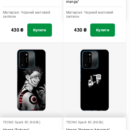
manga"
Матеріал:
Чорний матовий
Матеріал:
Чорний матовий
силікон
силікон
430
₴
430
₴
Купити
Купити
TECNO Spark 8C (KG5k)
TECNO Spark 8C (KG5k)
Чохол "Sukuna"
Чохол "Хелсинг Алукард"