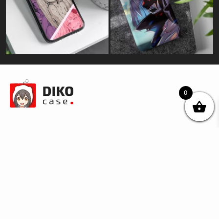
0
© DIKOcase 2026
ФОП Карпенко Альона Андріївна
Розділи
Про компанію