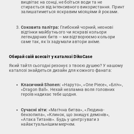
вицвітає на сонці, не боїться води та не
стирається від інтенсивного використання. Принт
залишатиметься яскравим місяцями й роками.
Соковита палітра:
Глибокий чорний, неонові
відтінки майбутнього чи яскраві кольори
легендарних битв — ми відтворюємо кольори
саме так, як їх задумали автори аніме.
Обирай свій всесвіт у каталозі DikoCase
Який тайтл сьогодні резонує з твоєю душею? У нашому
каталозі знайдеться дизайн для кожного фаната:
Класичний Shonen:
«Наруто», «One Piece», «Бліч»,
«Dragon Ball». Нехай незламна воля головних
героїв надихає тебе щодня.
Сучасні хіти:
«Магічна битва», «Людина-
бензопила», «Клинок, що знищує демонів»,
«Атака Титанів». Будь у центрі уваги з
найактуальнішим мерчем.