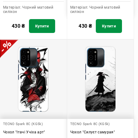
Матеріал:
Чорний матовий
Матеріал:
Чорний матовий
силікон
силікон
430
₴
430
₴
Купити
Купити
TECNO Spark 8C (KG5k)
TECNO Spark 8C (KG5k)
Чохол "Ітачі Учіха арт"
Чохол "Силуєт самурая"