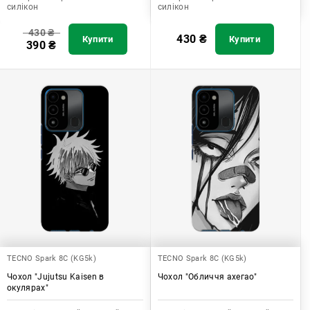
силікон
силікон
430
₴
430
₴
Купити
Купити
390
₴
TECNO Spark 8C (KG5k)
TECNO Spark 8C (KG5k)
Чохол "Jujutsu Kaisen в
Чохол "Обличчя ахегао"
окулярах"