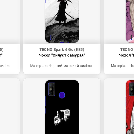
5)
TECNO Spark 6 Go (KE5)
TECNO 
т"
Чохол "Силуєт самурая"
Чохол "
силікон
Матеріал:
Чорний матовий силікон
Матеріал:
Чо