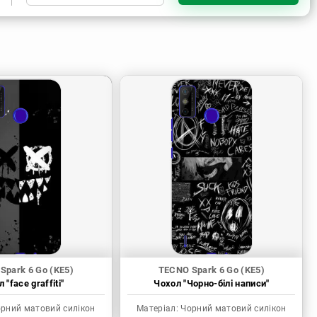
Чорний матовий силікон
Прозорий силікон
Пластик з силіконовими
бортами
Spark 6 Go (KE5)
TECNO Spark 6 Go (KE5)
 "face graffiti"
Чохол "Чорно-білі написи"
рний матовий силікон
Матеріал:
Чорний матовий силікон