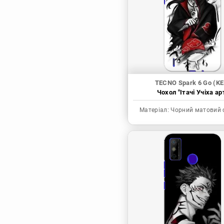
Синя в’язниця
Скейт: Безкінечність
Токійські месники
Ця фарфорова
лялечка закохалася
TECNO Spark 6 Go (KE
Чохол "Ітачі Учіха ар
Матеріал:
Чорний матовий 