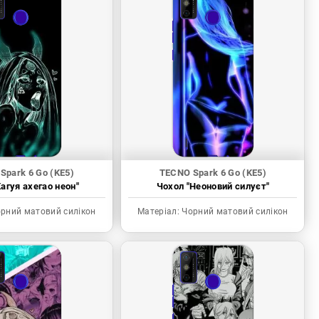
Spark 6 Go (KE5)
TECNO Spark 6 Go (KE5)
агуя ахегао неон"
Чохол "Неоновий силуєт"
рний матовий силікон
Матеріал:
Чорний матовий силікон