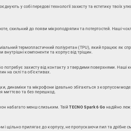
днують у собі передові технології захисту та естетику твоїх ул
оте, схильний до появи мікроподряпин та потертостей. Наші чох
альний термопластичний поліуретан (TPU), який працює як спр
и внутрішні компоненти та корпус від тріщин.
 потребує захисту від контакту з твердими поверхнями. Наші ке
ин на склі та об'єктивах.
дки, динаміки та мікрофони ідеально збігаються з корпусом моде
ся миттєво та без перешкод.
фон набагато менш слизьким. Твій
TECNO Spark 6 Go
надійно лежа
м і щільно прилягає до корпусу, не пропускаючи пил та дрібне с