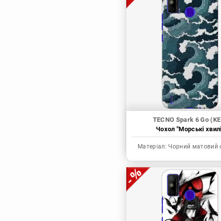
Магічна битва
Мисливець х
Мисливець
Моя академія героїв
Наруто
Неймовірні пригоди
ДжоДжо
П'ять наречених
Патріот Моріарті
TECNO Spark 6 Go (KE
Чохол "Морські хвилі
Повелитель
Реінкарнація
Матеріал:
Чорний матовий 
безробітного: Історія
про пригоди в
іншому світі
Родина Шпигунів
Сага про Вінланд
Сворд Арт Онлайн