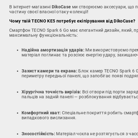
В інтернет-магазині
DikoCase
ми створюємо аксесуари, що поє
частину своєї власної отаку-колекції!
Чому твій TECNO KE5 потребує екіпірування від DikoCase?
Смартфон TECNO Spark 6 Go має елегантний дизайн, який, пр
максимальну функціональність:
Надійна амортизація ударів:
Ми використовуємо премі
матеріал поглинає та розсіює енергію удару, захищаюч
Захист камери та екрана:
Блок камер TECNO Spark 6 Go
периметру передньої панелі, що запобігає появі подряп
Хірургічна точність вирізів:
Всі отвори під порти заря
пальців на задній панелі — розблокування відбуваєть
Комфортний хват:
Спеціальне покриття робить смарт
випадкового вислизання.
Зносостійкість:
Матеріал чохла не розтягується з часо