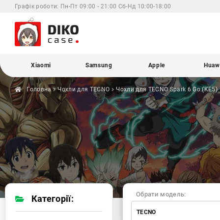
Графік роботи:
Пн-Пт 09:00 - 21:00 Сб-Нд 10:00-18:00
Xiaomi
Samsung
Apple
Huaw
Головна
Чохли для
TECNO
Чохли для TECNO
Spark 6 Go (KE5)
Обрати модель:
Категорії:
TECNO