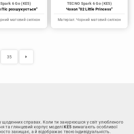
Spark 6 Go (KE5)
TECNO Spark 6 Go (KE5)
н Піс розшукується"
Чохол "02 Little Princess"
рний матовий силікон
Матеріал:
Чорний матовий силікон
35
ь у щоденних справах. Коли ти занурюєшся у світ улюбленого
ння та глянцевий корпус моделі
KE5
вимагають особливої
росто захищає, а й відображає твою індивідуальність.