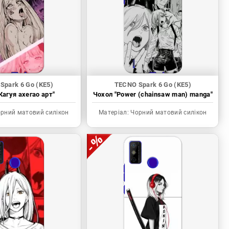
Spark 6 Go (KE5)
TECNO Spark 6 Go (KE5)
Кагуя ахегао арт"
Чохол "Power (chainsaw man) manga"
рний матовий силікон
Матеріал:
Чорний матовий силікон