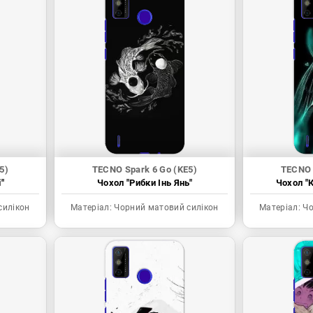
5)
TECNO Spark 6 Go (KE5)
TECNO 
"
Чохол "Рибки Інь Янь"
Чохол "К
силікон
Матеріал:
Чорний матовий силікон
Матеріал:
Чо