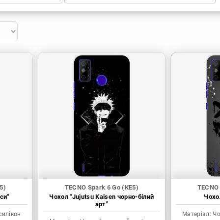
5)
TECNO Spark 6 Go (KE5)
TECNO 
си"
Чохол "Jujutsu Kaisen чорно-білий
Чохол
арт"
силікон
Матеріал:
Чо