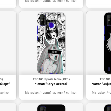
Матеріал:
Чорний матовий силікон
5)
TECNO Spark 6 Go (KE5)
TECNO 
ий арт"
Чохол "Кагуя ахегао"
Чохол "Juju
силікон
Матеріал:
Чорний матовий силікон
Матеріал:
Чо