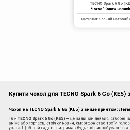
TECNO Spark 6 Go (KE
Чохол "Колаж написі
Матеріал:
Чорний матовий 
Купити чохол
для TECNO Spark 6 Go (KE5) 
Чохол на TECNO Spark 6 Go (KE5) з аніме принтом: Лег
Твій
TECNO Spark 6 Go (KE5)
— це надійний девайс, створени
аніме або гортаєш стрічку новин, смартфон стає твоїм гол
уваги. Щоб твій гаджет витримав будь-які випробування та 