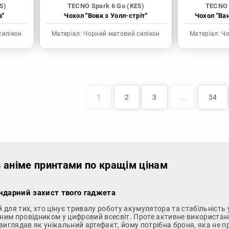
5)
TECNO Spark 6 Go (KE5)
TECNO 
в"
Чохол "Вовк з Уолл-стріт"
Чохол "Ва
силікон
Матеріал:
Чорний матовий силікон
Матеріал:
Чо
1
2
3
…
34
з аніме принтами по кращім цінам
ендарний захист твого гаджета
й для тих, хто цінує тривалу роботу акумулятора та стабільніст
овним провідником у цифровий всесвіт. Проте активне використа
виглядав як унікальний артефакт, йому потрібна броня, яка не п