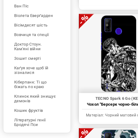
Ван Піс
Віолета Еверґарден
Вісімдесят шість
Вовчиця та спеції
Доктор Стоун.
Кам'яні війни
Зошит смерті
Каґуя хоче щоб їй
зізналися
Кіберпанк: Ті що
біжать по краю
Клинок який знищує
TECNO Spark 6 Go (KE
демонів
Чохол "Берсерк чорно-біл
Кошик фруктів
Матеріал:
Чорний матовий 
Літературні генії
Бродячі Пси
Людина-бензопила