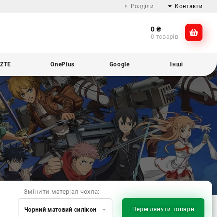
Розділи
Контакти
0
₴
Про компанію
@dikocase
0 товарів
Доставка та оплата
@dikocase
Обмін та повернення
ZTE
OnePlus
Google
Інші
Блог
Змінити матеріал чохла:
Переглянути товари
Чорний матовий силікон