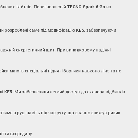
юблених тайтлів. Перетвори свій
TECNO Spark 6 Go
на
ли розроблені саме під модифікацію
KE5
, забезпечуючи
авжній енергетичний щит. При випадковому падінні
йси мають спеціальні підняті бортики навколо лінз та по
лі
KE5
. Ми забезпечили легкий доступ до сканера відбитків
тиме в руці навіть під час руху, що значно знижує ризик
міття всередину.