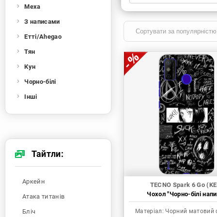
Меха
Xiaomi
Samsung
Apple
Huawei
З написами
Oppo
Realme
TECNO
ZTE
Етті/Ahegao
OnePlus
Google
Doogee
Тян
Infinix
Sony
Motorola
Кун
Чорно-білі
Інші
Тайтли:
Аркейн
TECNO Spark 6 Go (KE
Чохол "Чорно-білі напи
Атака титанів
Бліч
Матеріал:
Чорний матовий 