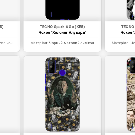
5)
TECNO Spark 6 Go (KE5)
TECNO 
Чохол "Хелсинг Алукард"
Чохол "
силікон
Матеріал:
Чорний матовий силікон
Матеріал:
Чо