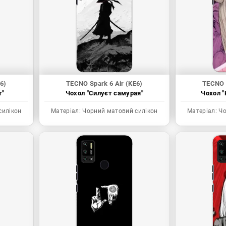
6)
TECNO Spark 6 Air (KE6)
TECNO S
т"
Чохол "Силуєт самурая"
Чохол "
силікон
Матеріал:
Чорний матовий силікон
Матеріал:
Чо