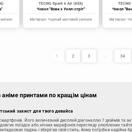
6)
TECNO Spark 6 Air (KE6)
TECNO S
в"
Чохол "Вовк з Уолл-стріт"
Чохол "Ва
силікон
Матеріал:
Чорний матовий силікон
Матеріал:
Чо
1
2
3
…
34
з аніме принтами по кращім цінам
нтський захист для твого девайса
 смартфонів. Його величезний дисплей діагоналлю 7 дюймів та ак
 довгих поїздок або нічних марафонів перегляду улюблених тайт
ипадкових падінь і зберігав свій стиль, йому потрібна надійна 