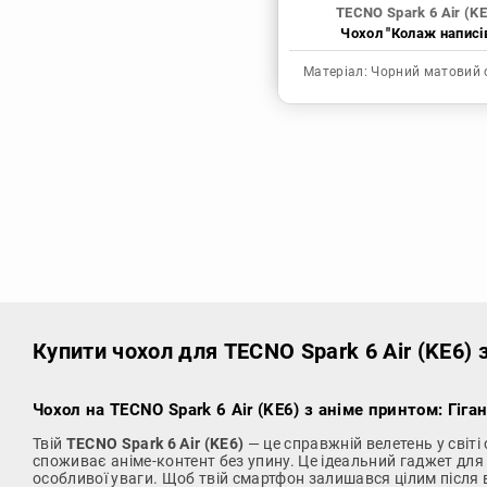
TECNO Spark 6 Air (KE
Чохол "Колаж написі
Матеріал:
Чорний матовий 
Купити чохол
для TECNO Spark 6 Air (KE6) 
Чохол на TECNO Spark 6 Air (KE6) з аніме принтом: Гіга
Твій
TECNO Spark 6 Air (KE6)
— це справжній велетень у світі
споживає аніме-контент без упину. Це ідеальний гаджет для
особливої уваги. Щоб твій смартфон залишався цілим після в