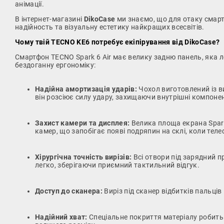
анімації.
В інтернет-магазині
DikoCase
ми знаємо, що для отаку смартф
надійность та візуальну естетику найкращих всесвітів.
Чому твій TECNO KE6 потребує екіпірування від DikoCase?
Смартфон TECNO Spark 6 Air має велику задню панель, яка л
бездоганну ергономіку:
Надійна амортизація ударів:
Чохол виготовлений із в
він розсіює силу удару, захищаючи внутрішні компонен
Захист камери та дисплея:
Велика площа екрана Spark 
камер, що запобігає появі подряпин на склі, коли теле
Хірургічна точність вирізів:
Всі отвори під зарядний п
легко, зберігаючи приємний тактильний відгук.
Доступ до сканера:
Виріз під сканер відбитків пальці
Надійний хват:
Спеціальне покриття матеріалу робить