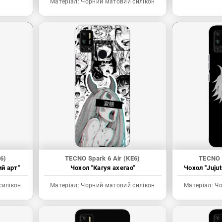
Матеріал:
Чорний матовий силікон
6)
TECNO Spark 6 Air (KE6)
TECNO S
ий арт"
Чохол "Кагуя ахегао"
Чохол "Juju
силікон
Матеріал:
Чорний матовий силікон
Матеріал:
Чо