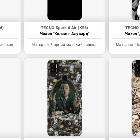
6)
TECNO Spark 6 Air (KE6)
TECNO S
Чохол "Хелсинг Алукард"
Чохол "
силікон
Матеріал:
Чорний матовий силікон
Матеріал:
Чо