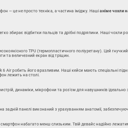
он — це не просто техніка, а частина іміджу. Наші
аніме чохли н
егко збирає відбитки пальців та дрібні подряпини. Наші чохли р
исокоякісного TPU (термопластичного поліуретану). Цей гнучкий 
ти та величезний екран від тріщин.
6 Air робить його вразливим. Наші кейси мають спеціальні підня
фон лежить на столі.
ристрій, динаміки, мікрофони та роз'єм для навушників ідеально
в на задній панелі виконаний з урахуванням анатомії, забезпеч
 смартфон набагато менш слизьким. Твій девайс надійно лежати