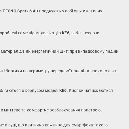
а TECNO Spark 6 Air
поєднують у собі ультимативну
озроблені саме під модифікацію
KE6
, забезпечуючи
матеріал діє як енергетичний щит: при випадковому падінні
ті бортики по периметру передньої панелі та навколо лінз
 збігаються з корпусом моделі
KE6
. Кнопки натискаються
уючи миттєве та комфортне розблокування пристрою.
ме в руці, що критично важливо для смартфона такого