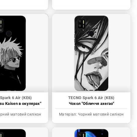
park 6 Air (KE6)
TECNO Spark 6 Air (KE6)
tsu Kaisen в окулярах"
Чохол "Обличчя ахегао"
рний матовий силікон
Матеріал:
Чорний матовий силікон