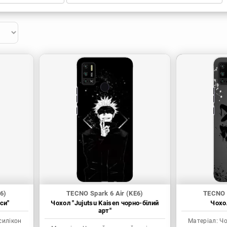
6)
TECNO Spark 6 Air (KE6)
TECNO S
си"
Чохол "Jujutsu Kaisen чорно-білий
Чохол
арт"
силікон
Матеріал:
Чо