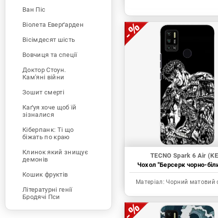
Ван Піс
Віолета Еверґарден
Вісімдесят шість
Вовчиця та спеції
Доктор Стоун.
Кам'яні війни
Зошит смерті
Каґуя хоче щоб їй
зізналися
Кіберпанк: Ті що
біжать по краю
Клинок який знищує
TECNO Spark 6 Air (KE
демонів
Чохол "Берсерк чорно-біл
Кошик фруктів
Матеріал:
Чорний матовий 
Літературні генії
Бродячі Пси
Людина-бензопила