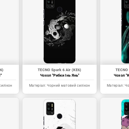
6)
TECNO Spark 6 Air (KE6)
TECNO S
"
Чохол "Рибки Інь Янь"
Чохол "К
силікон
Матеріал:
Чорний матовий силікон
Матеріал:
Чо