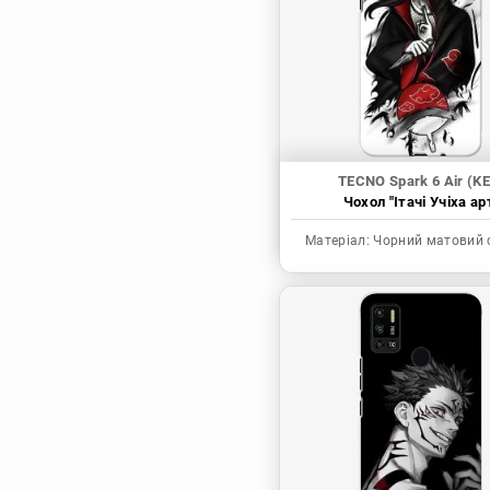
Синя в’язниця
Скейт: Безкінечність
Токійські месники
Ця фарфорова
лялечка закохалася
TECNO Spark 6 Air (KE
Чохол "Ітачі Учіха ар
Матеріал:
Чорний матовий 