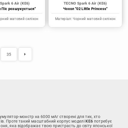
park 6 Air (KE6)
TECNO Spark 6 Air (KE6)
н Піс розшукується"
Чохол "02 Little Princess"
рний матовий силікон
Матеріал:
Чорний матовий силікон
35
умулятор-монстр на 6000 мАг створені для тих, хто
лів. Проте такий масштабний корпус моделі
KE6
потребує
броня, яка відображає твою пристрасть до світу японської