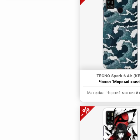
Магічна битва
Мисливець х
Мисливець
Моя академія героїв
Наруто
Неймовірні пригоди
ДжоДжо
П'ять наречених
Патріот Моріарті
TECNO Spark 6 Air (KE
Чохол "Морські хвилі
Повелитель
Реінкарнація
Матеріал:
Чорний матовий 
безробітного: Історія
про пригоди в
іншому світі
Родина Шпигунів
Сага про Вінланд
Сворд Арт Онлайн