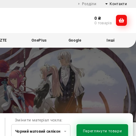
Розділи
Контакти
0
₴
Про компанію
@dikocase
0 товарів
Доставка та оплата
@dikocase
Обмін та повернення
ZTE
OnePlus
Google
Інші
Блог
Змінити матеріал чохла:
Переглянути товари
Чорний матовий силікон