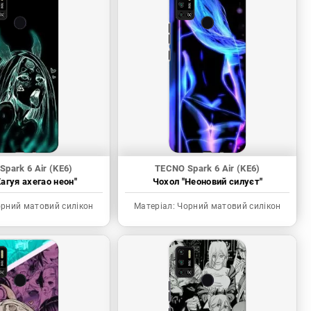
park 6 Air (KE6)
TECNO Spark 6 Air (KE6)
агуя ахегао неон"
Чохол "Неоновий силуєт"
рний матовий силікон
Матеріал:
Чорний матовий силікон