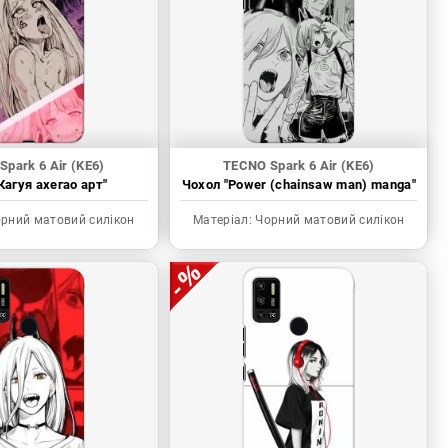
park 6 Air (KE6)
TECNO Spark 6 Air (KE6)
Кагуя ахегао арт"
Чохол "Power (chainsaw man) manga"
рний матовий силікон
Матеріал:
Чорний матовий силікон