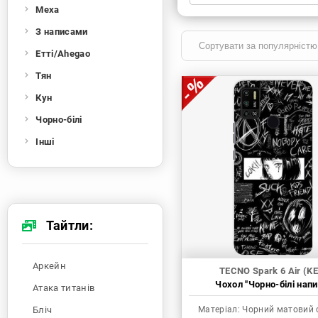
Меха
Xiaomi
Samsung
Apple
Huawei
З написами
Oppo
Realme
TECNO
ZTE
Етті/Ahegao
OnePlus
Google
Doogee
Тян
Infinix
Sony
Motorola
Кун
Чорно-білі
Інші
Тайтли:
Аркейн
TECNO Spark 6 Air (KE
Чохол "Чорно-білі напи
Атака титанів
Бліч
Матеріал:
Чорний матовий 