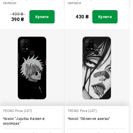
силікон
силікон
430
₴
430
₴
Купити
Купити
390
₴
TECNO Pova (LD7)
TECNO Pova (LD7)
Чохол "Jujutsu Kaisen в
Чохол "Обличчя ахегао"
окулярах"