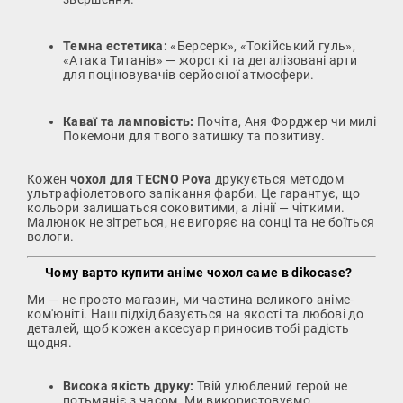
Темна естетика:
«Берсерк», «Токійський гуль»,
«Атака Титанів» — жорсткі та деталізовані арти
для поціновувачів серйосної атмосфери.
Каваї та ламповість:
Почіта, Аня Форджер чи милі
Покемони для твого затишку та позитиву.
Кожен
чохол для TECNO Pova
друкується методом
ультрафіолетового запікання фарби. Це гарантує, що
кольори залишаться соковитими, а лінії — чіткими.
Малюнок не зітреться, не вигоряє на сонці та не боїться
вологи.
Чому варто купити аніме чохол саме в dikocase?
Ми — не просто магазин, ми частина великого аніме-
ком'юніті. Наш підхід базується на якості та любові до
деталей, щоб кожен аксесуар приносив тобі радість
щодня.
Висока якість друку:
Твій улюблений герой не
потьмяніє з часом. Ми використовуємо