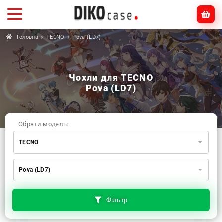
Головна
TECNO
Pova (LD7)
Чохли для TECNO
Pova (LD7)
Обрати модель:
TECNO
Xiaomi
Samsung
Apple
Pova (LD7)
Huawei
Oppo
Realme
TECNO
ZTE
OnePlus
Google
Doogee
Фільтр
Infinix
Sony
Motorola