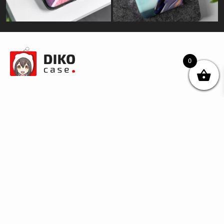
0
© DIKOcase 2026
ФОП Карпенко Альона Андріївна
Розділи
Про компанію
Доставка та оплата
Обмін та повернення