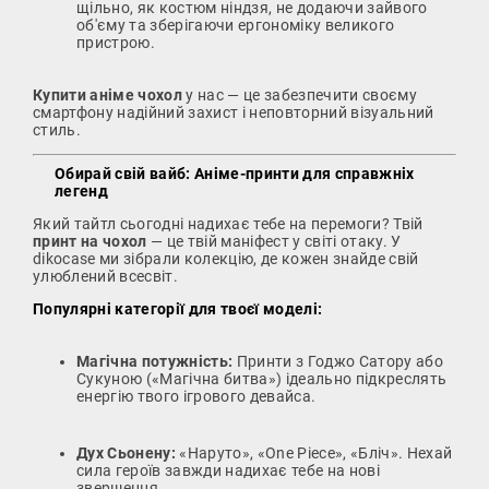
щільно, як костюм ніндзя, не додаючи зайвого
об'єму та зберігаючи ергономіку великого
пристрою.
Купити аніме чохол
у нас — це забезпечити своєму
смартфону надійний захист і неповторний візуальний
стиль.
Обирай свій вайб: Аніме-принти для справжніх
легенд
Який тайтл сьогодні надихає тебе на перемоги? Твій
принт на чохол
— це твій маніфест у світі отаку. У
dikocase ми зібрали колекцію, де кожен знайде свій
улюблений всесвіт.
Популярні категорії для твоєї моделі:
Магічна потужність:
Принти з Годжо Сатору або
Сукуною («Магічна битва») ідеально підкреслять
енергію твого ігрового девайса.
Дух Сьонену:
«Наруто», «One Piece», «Бліч». Нехай
сила героїв завжди надихає тебе на нові
звершення.