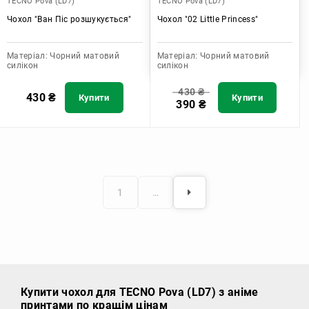
TECNO Pova (LD7)
TECNO Pova (LD7)
Чохол "Ван Піс розшукується"
Чохол "02 Little Princess"
Матеріал:
Чорний матовий
Матеріал:
Чорний матовий
силікон
силікон
430
₴
430
₴
Купити
Купити
390
₴
1
…
Купити чохол
для TECNO Pova (LD7) з аніме
принтами по кращім цінам