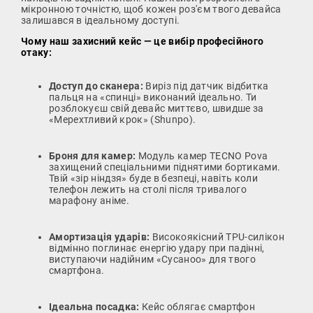
мікронною точністю, щоб кожен роз'єм твого девайса
залишався в ідеальному доступі.
Чому наш захисний кейс — це вибір професійного
отаку:
Доступ до сканера:
Виріз під датчик відбитка
пальця на «спинці» виконаний ідеально. Ти
розблокуєш свій девайс миттєво, швидше за
«Мерехтливий крок» (Shunpo).
Броня для камер:
Модуль камер TECNO Pova
захищений спеціальними піднятими бортиками.
Твій «зір ніндзя» буде в безпеці, навіть коли
телефон лежить на столі після тривалого
марафону аніме.
Амортизація ударів:
Високоякісний TPU-силікон
відмінно поглинає енергію удару при падінні,
виступаючи надійним «Сусаноо» для твого
смартфона.
Ідеальна посадка:
Кейс облягає смартфон