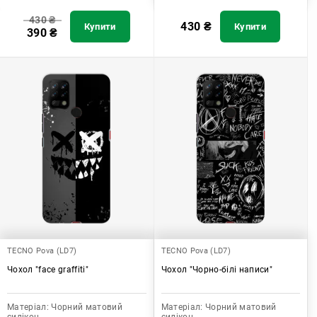
430
₴
430
₴
Купити
Купити
390
₴
TECNO Pova (LD7)
TECNO Pova (LD7)
Чохол "face graffiti"
Чохол "Чорно-білі написи"
Матеріал:
Чорний матовий
Матеріал:
Чорний матовий