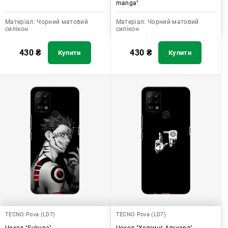
manga"
Матеріал:
Чорний матовий
Матеріал:
Чорний матовий
силікон
силікон
430
₴
430
₴
Купити
Купити
TECNO Pova (LD7)
TECNO Pova (LD7)
Чохол "Sukuna"
Чохол "Хелсинг Алукард"