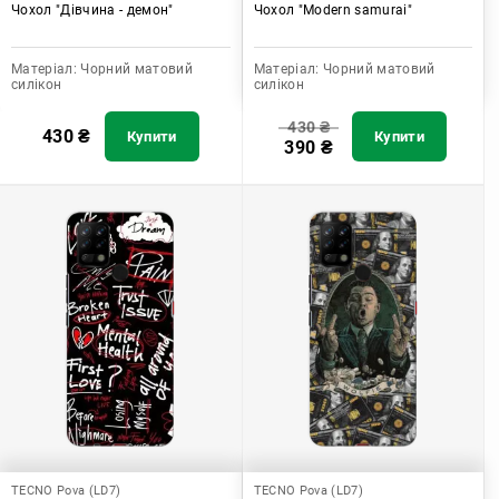
Чохол "Дівчина - демон"
Чохол "Modern samurai"
Матеріал:
Чорний матовий
Матеріал:
Чорний матовий
силікон
силікон
430
₴
430
₴
Купити
Купити
390
₴
TECNO Pova (LD7)
TECNO Pova (LD7)