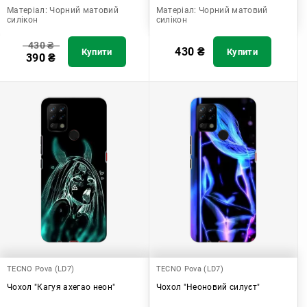
Матеріал:
Чорний матовий
Матеріал:
Чорний матовий
силікон
силікон
430
₴
430
₴
Купити
Купити
390
₴
TECNO Pova (LD7)
TECNO Pova (LD7)
Чохол "Кагуя ахегао неон"
Чохол "Неоновий силуєт"