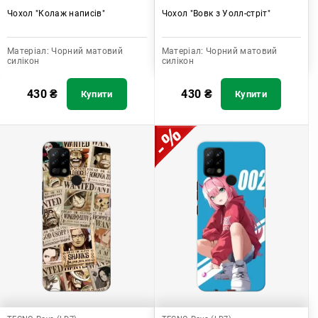
Чохол "Колаж написів"
Чохол "Вовк з Уолл-стріт"
Матеріал:
Чорний матовий
Матеріал:
Чорний матовий
силікон
силікон
430
₴
430
₴
Купити
Купити