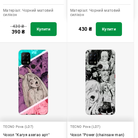
Матеріал:
Чорний матовий
Матеріал:
Чорний матовий
силікон
силікон
430
₴
430
₴
Купити
Купити
390
₴
TECNO Pova (LD7)
TECNO Pova (LD7)
Чохол "Кагуя ахегао арт"
Чохол "Power (chainsaw man)