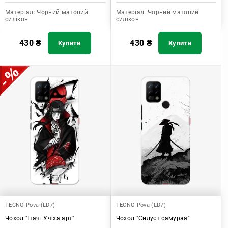
Матеріал:
Чорний матовий
Матеріал:
Чорний матовий
силікон
силікон
430
₴
430
₴
Купити
Купити
TECNO Pova (LD7)
TECNO Pova (LD7)
Чохол "Ітачі Учіха арт"
Чохол "Силуєт самурая"