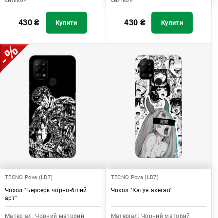
силікон
силікон
430
₴
430
₴
Купити
Купити
TECNO Pova (LD7)
TECNO Pova (LD7)
Чохол "Берсерк чорно-білий
Чохол "Кагуя ахегао"
арт"
Матеріал:
Чорний матовий
Матеріал:
Чорний матовий