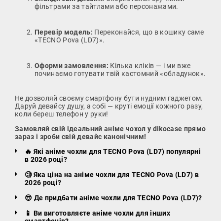
фільтрами за тайтлами або персонажами.
Перевір модель:
Переконайся, що в кошику саме
«TECNO Pova (LD7)».
Оформи замовлення:
Кілька кліків — і ми вже
починаємо готувати твій кастомний «обладунок».
Не дозволяй своєму смартфону бути нудним гаджетом.
Даруй девайсу душу, а собі — круті емоції кожного разу,
коли береш телефон у руки!
Замовляй свій ідеальний аніме чохол у dikocase прямо
зараз і зроби свій девайс канонічним!
🔥 Які аніме чохли для TECNO Pova (LD7) популярні
в 2026 році?
🧐 Яка ціна на аніме чохли для TECNO Pova (LD7) в
2026 році?
😎 Де придбати аніме чохли для TECNO Pova (LD7)?
📱 Ви виготовляєте аніме чохли для інших
смартфонів?