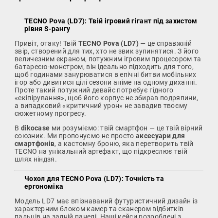
TECNO Pova (LD7): Твій ігровий гігант під захистом
рівня S-рангу
Привіт, отаку! Твій
TECNO Pova (LD7)
— це справжній
звір, створений для тих, хто не звик зупинятися. З його
величезним екраном, потужним ігровим процесором та
батареєю-монстром, він ідеально підходить для того,
щоб годинами занурюватися в епічні битви мобільних
ігор або дивитися цілі сезони аніме на одному диханні.
Проте такий потужний девайс потребує гідного
«екіпірування», щоб його корпус не збирав подряпини,
а випадковий «критичний урон» не завадив твоєму
сюжетному прогресу.
В
dikocase
ми розуміємо: твій смартфон — це твій вірний
союзник. Ми пропонуємо не просто
аксесуари для
смартфонів
, а кастомну броню, яка перетворить твій
TECNO на унікальний артефакт, що підкреслює твій
шлях ніндзя.
Чохол для TECNO Pova (LD7): Точність та
ергономіка
Модель LD7 має впізнаваний футуристичний дизайн із
характерним блоком камер та сканером відбитків
пальців на задній панелі. Наші кейси розроблені з