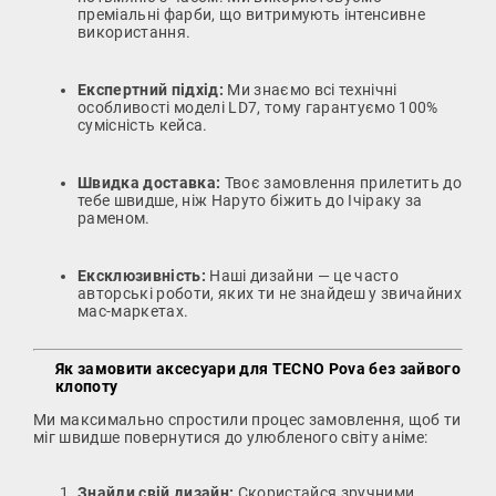
преміальні фарби, що витримують інтенсивне
використання.
Експертний підхід:
Ми знаємо всі технічні
особливості моделі LD7, тому гарантуємо 100%
сумісність кейса.
Швидка доставка:
Твоє замовлення прилетить до
тебе швидше, ніж Наруто біжить до Ічіраку за
раменом.
Ексклюзивність:
Наші дизайни — це часто
авторські роботи, яких ти не знайдеш у звичайних
мас-маркетах.
Як замовити аксесуари для TECNO Pova без зайвого
клопоту
Ми максимально спростили процес замовлення, щоб ти
міг швидше повернутися до улюбленого світу аніме:
Знайди свій дизайн:
Скористайся зручними