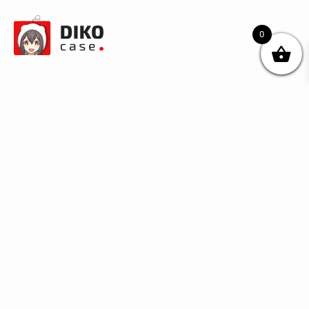
0
© DIKOcase 2026
ФОП Карпенко Альона Андріївна
Розділи
Про компанію
Доставка та оплата
Обмін та повернення
Блог
Купити чохли з чорного силікону