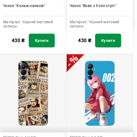
Чохол "Колаж написів"
Чохол "Вовк з Уолл-стріт"
Матеріал:
Чорний матовий
Матеріал:
Чорний матовий
силікон
силікон
430
₴
430
₴
Купити
Купити