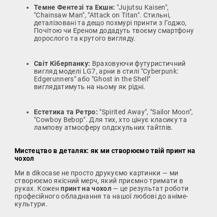
Темне Фентезі та Екшн:
"Jujutsu Kaisen",
"Chainsaw Man", "Attack on Titan". Стильні,
деталізовані та дещо похмурі принти з Годжо,
Почітою чи Ереном додадуть твоєму смартфону
дорослого та крутого вигляду.
Світ Кіберпанку:
Враховуючи футуристичний
вигляд моделі LG7, арни в стилі "Cyberpunk:
Edgerunners" або "Ghost in the Shell"
виглядатимуть на ньому як рідні.
Естетика та Ретро:
"Spirited Away", "Sailor Moon",
"Cowboy Bebop". Для тих, хто цінує класику та
лампову атмосферу олдскульних тайтлів.
Мистецтво в деталях: як ми створюємо твій принт на
чохол
Ми в dikocase не просто друкуємо картинки — ми
створюємо якісний мерч, який приємно тримати в
руках. Кожен
принт на чохол
— це результат роботи
професійного обладнання та нашої любові до аніме-
культури.