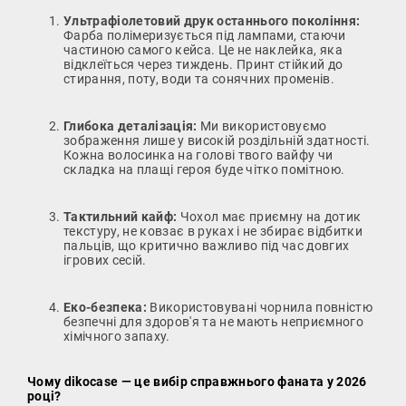
Ультрафіолетовий друк останнього покоління:
Фарба полімеризується під лампами, стаючи
частиною самого кейса. Це не наклейка, яка
відклеїться через тиждень. Принт стійкий до
стирання, поту, води та сонячних променів.
Глибока деталізація:
Ми використовуємо
зображення лише у високій роздільній здатності.
Кожна волосинка на голові твого вайфу чи
складка на плащі героя буде чітко помітною.
Тактильний кайф:
Чохол має приємну на дотик
текстуру, не ковзає в руках і не збирає відбитки
пальців, що критично важливо під час довгих
ігрових сесій.
Еко-безпека:
Використовувані чорнила повністю
безпечні для здоров'я та не мають неприємного
хімічного запаху.
Чому dikocase — це вибір справжнього фаната у 2026
році?