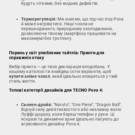
будуть чіткими, без жодних дефектів.
Терморегуляція:
Ми знаємо, що під час ігор Pova
4 може нагріватися. Наші чохли не
перешкоджають природному охолодженню,
дозволяючи твоєму смартфону працювати на
максимумі без тротлінгу.
Поринь у світ улюблених тайтлів: Принти для
справжніх отаку
Вибір принта — це твоя декларація вподобань. У
нашому каталозі ти знайдеш сотні варіантів, щоб
купити аніме чохол
, який ідеально впишеться у твій
стиль життя.
Топові категорії дизайнів для TECNO Pova 4:
Сьонен-драйв:
"Naruto", "One Piece", "Dragon Ball".
Відчуй силу дев'ятихвостого або незламну волю
Луффі щоразу, коли береш телефон у руки. Ці
яскраві та динамічні арни ідеально пасують до
агресивного дизайну Pova 4.