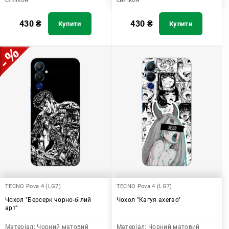
силікон
силікон
430
₴
430
₴
Купити
Купити
TECNO Pova 4 (LG7)
TECNO Pova 4 (LG7)
Чохол "Берсерк чорно-білий
Чохол "Кагуя ахегао"
арт"
Матеріал:
Чорний матовий
Матеріал:
Чорний матовий