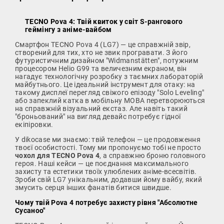
TECNO Pova 4: Твій квиток у світ S-рангового
геймінгу з аніме-вайбом
Смартфон TECNO Pova 4 (LG7) — це справжній звір,
створений для тих, хто не звик програвати. З його
футуристичним дизайном "Widmanstätten", потужним
процесором Helio G99 та величезним екраном, він
нагадує технологічну розробку з таємних лабораторій
майбутнього. Це ідеальний інструмент для отаку: на
такому дисплеї перегляд свіжого епізоду "Solo Leveling"
або запеклий катка в мобільну MOBA перетворюються
на справжній візуальний екстаз. Але навіть такий
"броньований" на вигляд девайс потребує гідної
екіпіровки.
У dikocase ми знаємо: твій телефон — це продовження
твоєї особистості. Тому ми пропонуємо тобі не просто
чохол для TECNO Pova 4
, а справжню броню головного
героя. Наші кейси — це поєднання максимального
захисту та естетики твоїх улюблених аніме-всесвітів.
Зроби свій LG7 унікальним, додавши йому вайбу, який
змусить серця інших фанатів битися швидше.
Чому твій Pova 4 потребує захисту рівня "Абсолютне
Сусаноо"