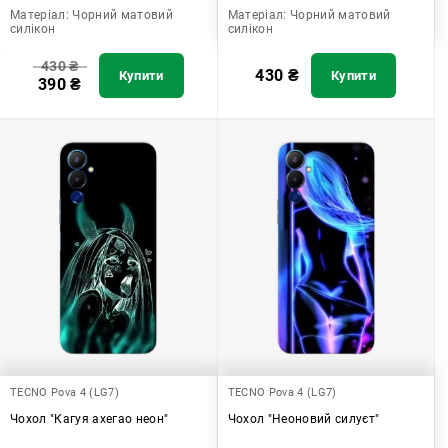
Матеріал:
Чорний матовий
Матеріал:
Чорний матовий
силікон
силікон
430
₴
430
₴
Купити
Купити
390
₴
TECNO Pova 4 (LG7)
TECNO Pova 4 (LG7)
Чохол "Кагуя ахегао неон"
Чохол "Неоновий силуєт"