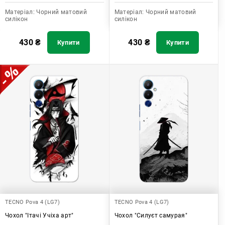
Матеріал:
Чорний матовий
Матеріал:
Чорний матовий
силікон
силікон
430
₴
430
₴
Купити
Купити
TECNO Pova 4 (LG7)
TECNO Pova 4 (LG7)
Чохол "Ітачі Учіха арт"
Чохол "Силуєт самурая"