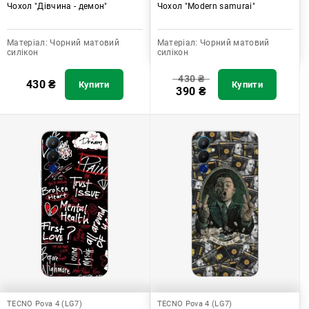
Чохол "Дівчина - демон"
Чохол "Modern samurai"
Матеріал:
Чорний матовий
Матеріал:
Чорний матовий
силікон
силікон
430
₴
430
₴
Купити
Купити
390
₴
TECNO Pova 4 (LG7)
TECNO Pova 4 (LG7)