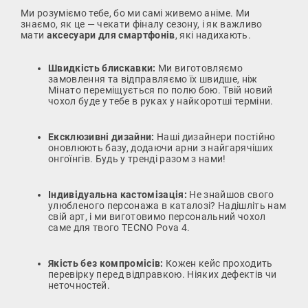
Ми розуміємо тебе, бо ми самі живемо аніме. Ми
знаємо, як це — чекати фіналу сезону, і як важливо
мати
аксесуари для смартфонів
, які надихають.
Швидкість блискавки:
Ми виготовляємо
замовлення та відправляємо їх швидше, ніж
Мінато переміщується по полю бою. Твій новий
чохол буде у тебе в руках у найкоротші терміни.
Ексклюзивні дизайни:
Наші дизайнери постійно
оновлюють базу, додаючи арни з найгарячіших
онгоїнгів. Будь у тренді разом з нами!
Індивідуальна кастомізація:
Не знайшов свого
улюбленого персонажа в каталозі? Надішліть нам
свій арт, і ми виготовимо персональний чохол
саме для твого TECNO Pova 4.
Якість без компромісів:
Кожен кейс проходить
перевірку перед відправкою. Ніяких дефектів чи
неточностей.