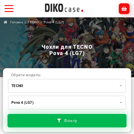
Головна
TECNO
Pova 4 (LG7)
Чохли для TECNO
Pova 4 (LG7)
Обрати модель:
TECNO
Xiaomi
Samsung
Apple
Pova 4 (LG7)
Huawei
Oppo
Realme
TECNO
ZTE
OnePlus
Google
Doogee
Фільтр
Infinix
Sony
Motorola