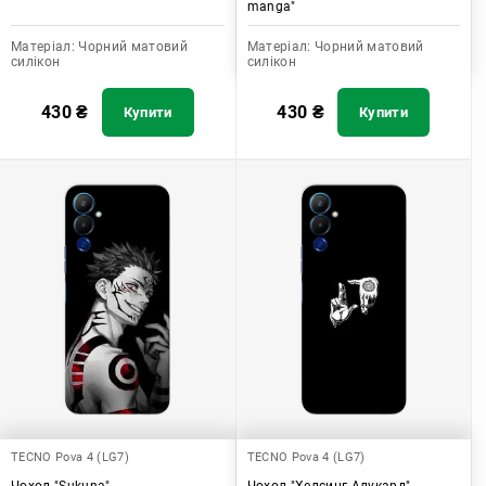
manga"
Матеріал:
Чорний матовий
Матеріал:
Чорний матовий
силікон
силікон
430
₴
430
₴
Купити
Купити
TECNO Pova 4 (LG7)
TECNO Pova 4 (LG7)
Чохол "Sukuna"
Чохол "Хелсинг Алукард"