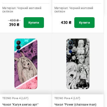
Матеріал:
Чорний матовий
Матеріал:
Чорний матовий
силікон
силікон
430
₴
430
₴
Купити
Купити
390
₴
TECNO Pova 4 (LG7)
TECNO Pova 4 (LG7)
Чохол "Кагуя ахегао арт"
Чохол "Power (chainsaw man)