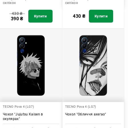
силікон
силікон
430
₴
430
₴
Купити
Купити
390
₴
TECNO Pova 4 (LG7)
TECNO Pova 4 (LG7)
Чохол "Jujutsu Kaisen в
Чохол "Обличчя ахегао"
окулярах"