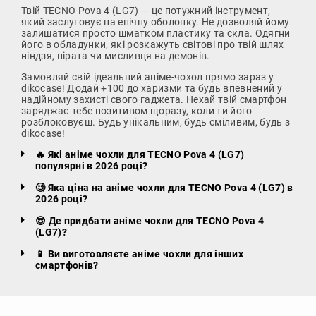
Твій TECNO Pova 4 (LG7) — це потужний інструмент,
який заслуговує на епічну оболонку. Не дозволяй йому
залишатися просто шматком пластику та скла. Одягни
його в обладунки, які розкажуть світові про твій шлях
ніндзя, пірата чи мисливця на демонів.
Замовляй свій ідеальний аніме-чохол прямо зараз у
dikocase! Додай +100 до харизми та будь впевнений у
надійному захисті свого гаджета. Нехай твій смартфон
заряджає тебе позитивом щоразу, коли ти його
розблоковуєш. Будь унікальним, будь сміливим, будь з
dikocase!
🔥 Які аніме чохли для TECNO Pova 4 (LG7)
популярні в 2026 році?
🧐 Яка ціна на аніме чохли для TECNO Pova 4 (LG7) в
2026 році?
😎 Де придбати аніме чохли для TECNO Pova 4
(LG7)?
📱 Ви виготовляєте аніме чохли для інших
смартфонів?