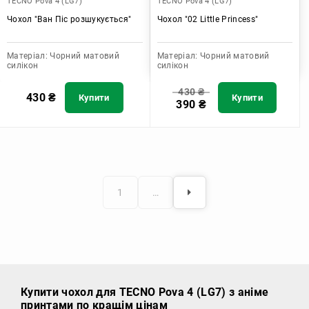
TECNO Pova 4 (LG7)
TECNO Pova 4 (LG7)
Чохол "Ван Піс розшукується"
Чохол "02 Little Princess"
Матеріал:
Чорний матовий
Матеріал:
Чорний матовий
силікон
силікон
430
₴
430
₴
Купити
Купити
390
₴
1
…
Купити чохол
для TECNO Pova 4 (LG7) з аніме
принтами по кращім цінам