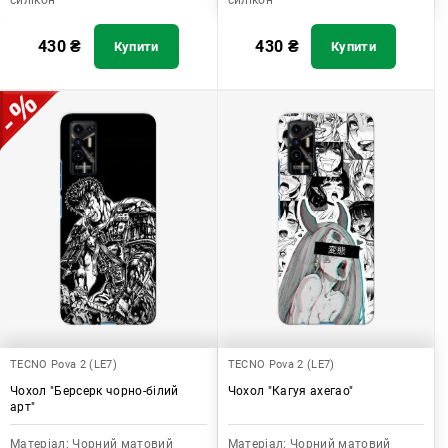
силікон
силікон
430
₴
430
₴
Купити
Купити
TECNO Pova 2 (LE7)
TECNO Pova 2 (LE7)
Чохол "Берсерк чорно-білий
Чохол "Кагуя ахегао"
арт"
Матеріал:
Чорний матовий
Матеріал:
Чорний матовий