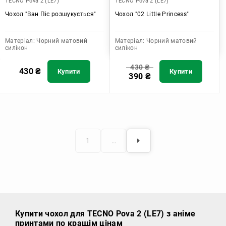
TECNO Pova 2 (LE7)
TECNO Pova 2 (LE7)
Чохол "Ван Піс розшукується"
Чохол "02 Little Princess"
Матеріал:
Чорний матовий
Матеріал:
Чорний матовий
силікон
силікон
430
₴
430
₴
Купити
Купити
390
₴
1
…
Купити чохол
для TECNO Pova 2 (LE7) з аніме
принтами по кращім цінам