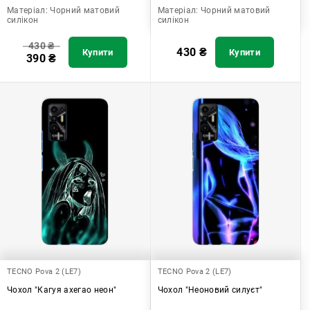
Матеріал:
Чорний матовий
Матеріал:
Чорний матовий
силікон
силікон
430
₴
430
₴
Купити
Купити
390
₴
TECNO Pova 2 (LE7)
TECNO Pova 2 (LE7)
Чохол "Кагуя ахегао неон"
Чохол "Неоновий силуєт"