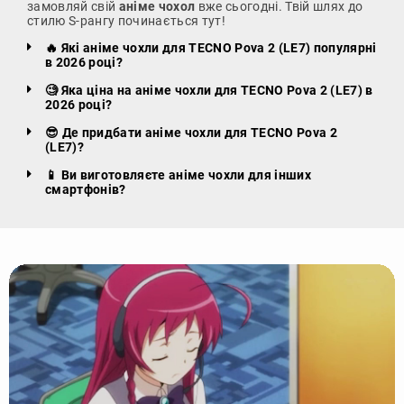
замовляй свій
аніме чохол
вже сьогодні. Твій шлях до
стилю S-рангу починається тут!
🔥 Які аніме чохли для TECNO Pova 2 (LE7) популярні
в 2026 році?
🧐 Яка ціна на аніме чохли для TECNO Pova 2 (LE7) в
2026 році?
😎 Де придбати аніме чохли для TECNO Pova 2
(LE7)?
📱 Ви виготовляєте аніме чохли для інших
смартфонів?