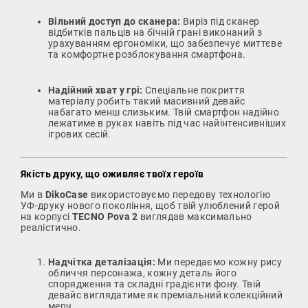
Вільний доступ до сканера:
Виріз під сканер
відбитків пальців на бічній грані виконаний з
урахуванням ергономіки, що забезпечує миттєве
та комфортне розблокування смартфона.
Надійний хват у грі:
Спеціальне покриття
матеріалу робить такий масивний девайс
набагато менш слизьким. Твій смартфон надійно
лежатиме в руках навіть під час найінтенсивніших
ігрових сесій.
Якість друку, що оживляє твоїх героїв
Ми в
DikoCase
використовуємо передову технологію
УФ-друку нового покоління, щоб твій улюблений герой
на корпусі
TECNO Pova 2
виглядав максимально
реалістично.
Надчітка деталізація:
Ми передаємо кожну рису
обличчя персонажа, кожну деталь його
спорядження та складні градієнти фону. Твій
девайс виглядатиме як преміальний колекційний
мерч.