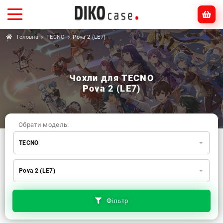
Головна
TECNO
Pova 2 (LE7)
Чохли для TECNO
Pova 2 (LE7)
Обрати модель:
TECNO
Xiaomi
Samsung
Apple
Pova 2 (LE7)
Huawei
Oppo
Realme
TECNO
ZTE
OnePlus
Google
Doogee
Фільтр
Infinix
Sony
Motorola