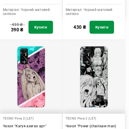
Матеріал:
Чорний матовий
Матеріал:
Чорний матовий
силікон
силікон
430
₴
430
₴
Купити
Купити
390
₴
TECNO Pova 2 (LE7)
TECNO Pova 2 (LE7)
Чохол "Кагуя ахегао арт"
Чохол "Power (chainsaw man)