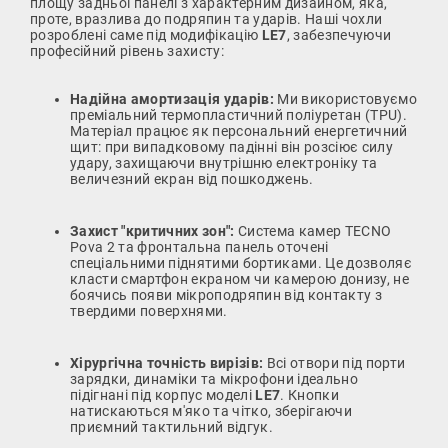
площу задньої панелі з характерним дизайном, яка,
проте, вразлива до подряпин та ударів. Наші чохли
розроблені саме під модифікацію
LE7
, забезпечуючи
професійний рівень захисту:
Надійна амортизація ударів:
Ми використовуємо
преміальний термопластичний поліуретан (TPU).
Матеріал працює як персональний енергетичний
щит: при випадковому падінні він розсіює силу
удару, захищаючи внутрішню електроніку та
величезний екран від пошкоджень.
Захист "критичних зон":
Система камер TECNO
Pova 2 та фронтальна панель оточені
спеціальними піднятими бортиками. Це дозволяє
класти смартфон екраном чи камерою донизу, не
боячись появи мікроподряпин від контакту з
твердими поверхнями.
Хірургічна точність вирізів:
Всі отвори під порти
зарядки, динаміки та мікрофони ідеально
підігнані під корпус моделі
LE7
. Кнопки
натискаються м'яко та чітко, зберігаючи
приємний тактильний відгук.