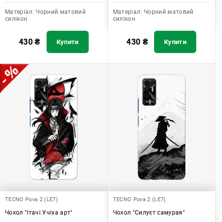
Матеріал:
Чорний матовий
Матеріал:
Чорний матовий
силікон
силікон
430
₴
430
₴
Купити
Купити
TECNO Pova 2 (LE7)
TECNO Pova 2 (LE7)
Чохол "Ітачі Учіха арт"
Чохол "Силуєт самурая"