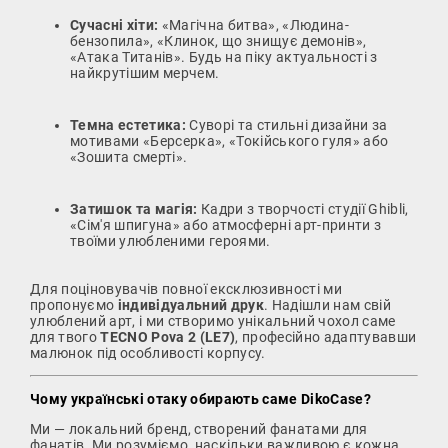
Сучасні хіти:
«Магічна битва», «Людина-
бензопила», «Клинок, що знищує демонів»,
«Атака Титанів». Будь на піку актуальності з
найкрутішим мерчем.
Темна естетика:
Суворі та стильні дизайни за
мотивами «Берсерка», «Токійського гуля» або
«Зошита смерті».
Затишок та магія:
Кадри з творчості студії Ghibli,
«Сім'я шпигуна» або атмосферні арт-принти з
твоїми улюбленими героями.
Для поціновувачів повної ексклюзивності ми
пропонуємо
індивідуальний друк
. Надішли нам свій
улюблений арт, і ми створимо унікальний чохол саме
для твого
TECNO Pova 2 (LE7)
, професійно адаптувавши
малюнок під особливості корпусу.
Чому українські отаку обирають саме DikoCase?
Ми — локальний бренд, створений фанатами для
фанатів. Ми розуміємо, наскільки важливою є кожна