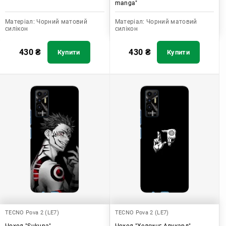
manga"
Матеріал:
Чорний матовий
Матеріал:
Чорний матовий
силікон
силікон
430
₴
430
₴
Купити
Купити
TECNO Pova 2 (LE7)
TECNO Pova 2 (LE7)
Чохол "Sukuna"
Чохол "Хелсинг Алукард"