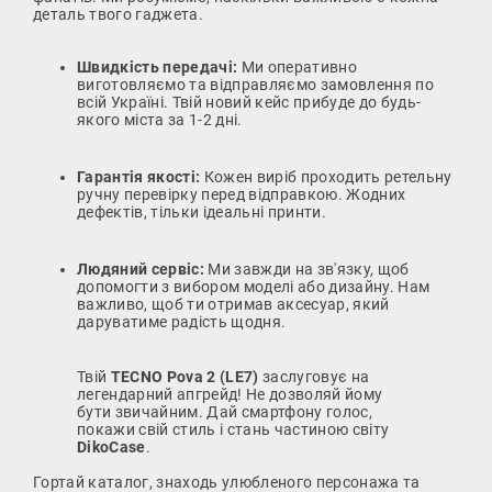
деталь твого гаджета.
Швидкість передачі:
Ми оперативно
виготовляємо та відправляємо замовлення по
всій Україні. Твій новий кейс прибуде до будь-
якого міста за 1-2 дні.
Гарантія якості:
Кожен виріб проходить ретельну
ручну перевірку перед відправкою. Жодних
дефектів, тільки ідеальні принти.
Людяний сервіс:
Ми завжди на зв'язку, щоб
допомогти з вибором моделі або дизайну. Нам
важливо, щоб ти отримав аксесуар, який
даруватиме радість щодня.
Твій
TECNO Pova 2 (LE7)
заслуговує на
легендарний апгрейд! Не дозволяй йому
бути звичайним. Дай смартфону голос,
покажи свій стиль і стань частиною світу
DikoCase
.
Гортай каталог, знаходь улюбленого персонажа та