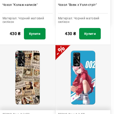
Чохол "Колаж написів"
Чохол "Вовк з Уолл-стріт"
Матеріал:
Чорний матовий
Матеріал:
Чорний матовий
силікон
силікон
430
₴
430
₴
Купити
Купити