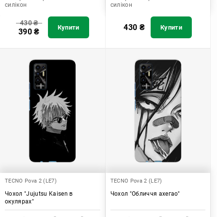
силікон
силікон
430
₴
430
₴
Купити
Купити
390
₴
TECNO Pova 2 (LE7)
TECNO Pova 2 (LE7)
Чохол "Jujutsu Kaisen в
Чохол "Обличчя ахегао"
окулярах"