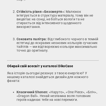
Стійкість рівня «Безсмертя»:
Малюнок
інтегрується в структуру матеріалу, тому він не
вицвітає на сонці, не боїться вологи та не
стирається від інтенсивного щоденного
використання.
Соковита палітра:
Від глибокого чорного в темній
естетиці до яскравих неонових кольорів сучасних
тайтлів — ми відтворюємо кольори максимально
точно до оригіналу.
Обирай свій всесвіт у каталозі DikoCase
Яка історія сьогодні резонує з твоєю енергією? У
нашому каталозі знайдеться дизайн для кожного
фаната:
Класичний Shonen:
«Наруто», «One Piece», «Бліч»,
«Dragon Ball». Нехай незламна воля головних
героїв надихає тебе на нові перемоги.