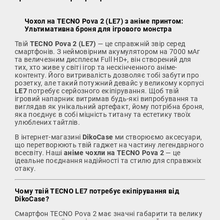
Чохол на TECNO Pova 2 (LE7) з аніме принтом:
Ультимативна броня для ігрового монстра
Твій
TECNO Pova 2 (LE7)
— це справжній звір серед
смартфонів. З неймовірним акумулятором на 7000 мАг
та величезним дисплеєм Full HD+, він створений для
тих, хто живе у світі ігор та нескінченного аніме-
контенту. Його витривалість дозволяє тобі забути про
розетку, але такий потужний девайс у великому корпусі
LE7
потребує серйозного екіпірування. Щоб твій
ігровий напарник витримав будь-які випробування та
виглядав як унікальний артефакт, йому потрібна броня,
яка поєднує в собі міцність титану та естетику твоїх
улюблених тайтлів.
В інтернет-магазині
DikoCase
ми створюємо аксесуари,
що перетворюють твій гаджет на частину легендарного
всесвіту. Наші
аніме чохли на TECNO Pova 2
— це
ідеальне поєднання надійності та стилю для справжніх
отаку.
Чому твій TECNO LE7 потребує екіпірування від
DikoCase?
Смартфон TECNO Pova 2 має значні габарити та велику