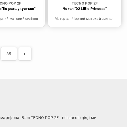
CNO POP 2F
TECNO POP 2F
н Піс розшукується"
Чохол "02 Little Princess"
рний матовий силікон
Матеріал:
Чорний матовий силікон
35
смартфона. Ваш TECNO POP 2F - це інвестиція, і ми