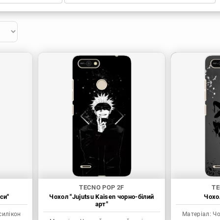
TECNO POP 2F
TE
си"
Чохол "Jujutsu Kaisen чорно-білий
Чохол
арт"
силікон
Матеріал:
Чо