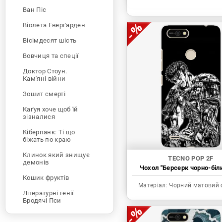
Ван Піс
Віолета Еверґарден
Вісімдесят шість
Вовчиця та спеції
Доктор Стоун.
Кам'яні війни
Зошит смерті
Каґуя хоче щоб їй
зізналися
Кіберпанк: Ті що
біжать по краю
Клинок який знищує
TECNO POP 2F
демонів
Чохол "Берсерк чорно-біл
Кошик фруктів
Матеріал:
Чорний матовий 
Літературні генії
Бродячі Пси
Людина-бензопила