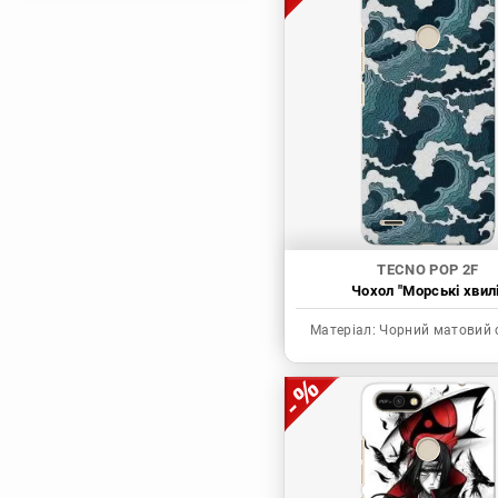
Магічна битва
Мисливець х
Мисливець
Моя академія героїв
Наруто
Неймовірні пригоди
ДжоДжо
П'ять наречених
Патріот Моріарті
TECNO POP 2F
Чохол "Морські хвилі
Повелитель
Реінкарнація
Матеріал:
Чорний матовий 
безробітного: Історія
про пригоди в
іншому світі
Родина Шпигунів
Сага про Вінланд
Сворд Арт Онлайн