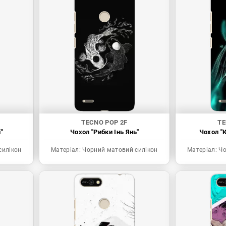
TECNO POP 2F
TE
"
Чохол "Рибки Інь Янь"
Чохол "К
силікон
Матеріал:
Чорний матовий силікон
Матеріал:
Чо