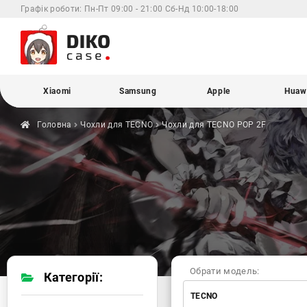
Графік роботи:
Пн-Пт 09:00 - 21:00 Сб-Нд 10:00-18:00
Xiaomi
Samsung
Apple
Huaw
Головна
Чохли для
TECNO
Чохли для TECNO
POP 2F
Обрати модель:
Категорії:
TECNO