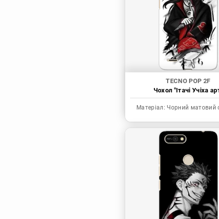
Синя в’язниця
Скейт: Безкінечність
Токійські месники
Ця фарфорова
лялечка закохалася
TECNO POP 2F
Чохол "Ітачі Учіха ар
Матеріал:
Чорний матовий 