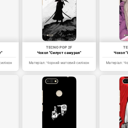
TECNO POP 2F
TE
т"
Чохол "Силуєт самурая"
Чохол "
силікон
Матеріал:
Чорний матовий силікон
Матеріал:
Чо