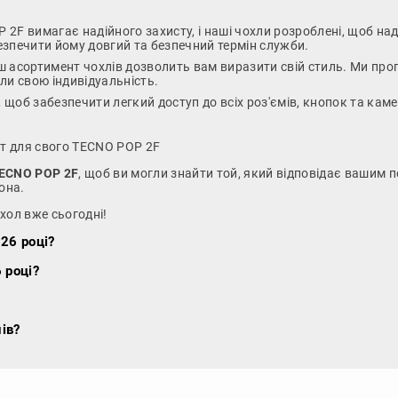
2F вимагає надійного захисту, і наші чохли розроблені, щоб н
безпечити йому довгий та безпечний термін служби.
ш асортимент чохлів дозволить вам виразити свій стиль. Ми проп
сли свою індивідуальність.
, щоб забезпечити легкий доступ до всіх роз'ємів, кнопок та ка
нт для свого TECNO POP 2F
TECNO POP 2F
, щоб ви могли знайти той, який відповідає вашим 
она.
хол вже сьогодні!
26 році?
 році?
ів?