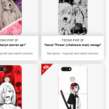
CNO POP 2F
TECNO POP 2F
Кагуя ахегао арт"
Чохол "Power (chainsaw man) manga"
рний матовий силікон
Матеріал:
Чорний матовий силікон