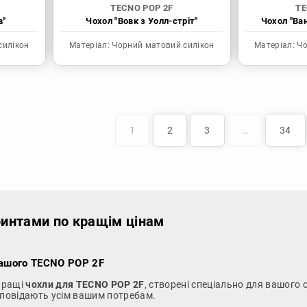
TECNO POP 2F
TE
в"
Чохол "Вовк з Уолл-стріт"
Чохол "Ва
силікон
Матеріал:
Чорний матовий силікон
Матеріал:
Чо
1
2
3
…
34
ринтами по кращім цінам
Вашого TECNO POP 2F
йкращі
чохли для TECNO POP 2F
, створені спеціально для вашого 
ідповідають усім вашим потребам.