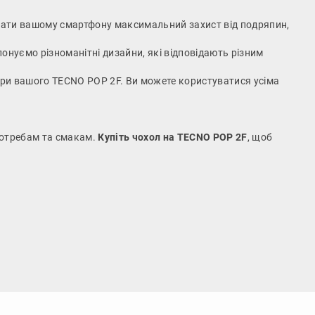
адати вашому смартфону максимальний захист від подряпин,
онуємо різноманітні дизайни, які відповідають різним
мери вашого TECNO POP 2F. Ви можете користуватися усіма
потребам та смакам.
Купіть чохол на TECNO POP 2F
, щоб