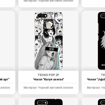
Матеріал:
Чорний матовий силікон
TECNO POP 2F
TE
ий арт"
Чохол "Кагуя ахегао"
Чохол "Juju
силікон
Матеріал:
Чорний матовий силікон
Матеріал:
Чо