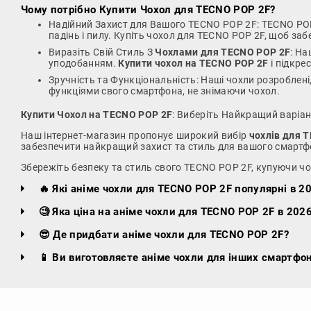
Чому потрібно
Купити Чохол для TECNO POP 2F
?
Надійний Захист для Вашого TECNO POP 2F: TECNO POP 
падінь і пилу. Купіть чохол для TECNO POP 2F, щоб за
Виразіть Свій Стиль З
Чохлами для TECNO POP 2F
: На
уподобанням.
Купити чохол на TECNO POP 2F
і підкре
Зручність та Функціональність: Наші чохли розроблені
функціями свого смартфона, не знімаючи чохол.
Купити Чохол на TECNO POP 2F
: Виберіть Найкращий варіа
Наш інтернет-магазин пропонує широкий вибір
чохлів для 
забезпечити найкращий захист та стиль для вашого смартф
Збережіть безпеку та стиль свого TECNO POP 2F, купуючи чо
🔥 Які аніме чохли для TECNO POP 2F популярні в 20
🧐 Яка ціна на аніме чохли для TECNO POP 2F в 2026
😎 Де придбати аніме чохли для TECNO POP 2F?
📱 Ви виготовляєте аніме чохли для інших смартфон