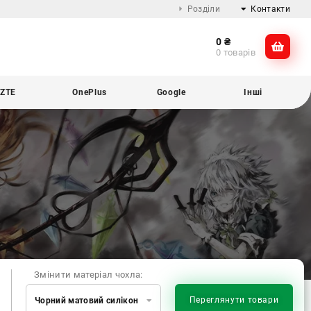
Розділи
Контакти
0
₴
Про компанію
@dikocase
0 товарів
Доставка та оплата
@dikocase
Обмін та повернення
ZTE
OnePlus
Google
Інші
Блог
Змінити матеріал чохла:
Переглянути товари
Чорний матовий силікон