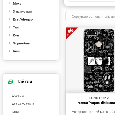
Меха
Xiaomi
Samsung
Apple
Huawei
З написами
Oppo
Realme
TECNO
ZTE
Етті/Ahegao
OnePlus
Google
Doogee
Тян
Infinix
Sony
Motorola
Кун
Чорно-білі
Інші
Тайтли:
Аркейн
TECNO POP 2F
Чохол "Чорно-білі напи
Атака титанів
Бліч
Матеріал:
Чорний матовий 