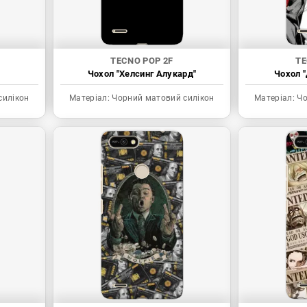
TECNO POP 2F
TE
Чохол "Хелсинг Алукард"
Чохол "
силікон
Матеріал:
Чорний матовий силікон
Матеріал:
Чо