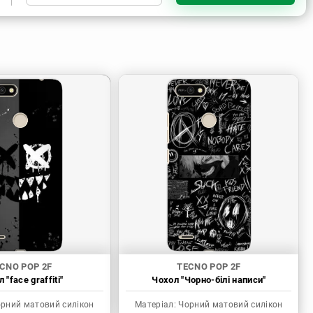
Чорний матовий силікон
Прозорий силікон
CNO POP 2F
TECNO POP 2F
 "face graffiti"
Чохол "Чорно-білі написи"
рний матовий силікон
Матеріал:
Чорний матовий силікон