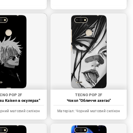
CNO POP 2F
TECNO POP 2F
tsu Kaisen в окулярах"
Чохол "Обличчя ахегао"
рний матовий силікон
Матеріал:
Чорний матовий силікон