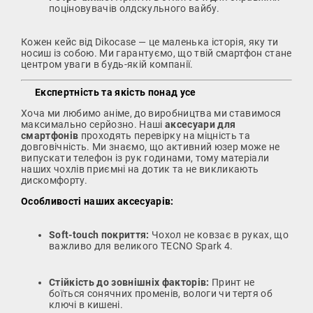
поціновувачів олдскульного вайбу.
Кожен кейс від Dikocase — це маленька історія, яку ти
носиш із собою. Ми гарантуємо, що твій смартфон стане
центром уваги в будь-якій компанії.
Експертність та якість понад усе
Хоча ми любимо аніме, до виробництва ми ставимося
максимально серйозно. Наші
аксесуари для
смартфонів
проходять перевірку на міцність та
довговічність. Ми знаємо, що активний юзер може не
випускати телефон із рук годинами, тому матеріали
наших чохлів приємні на дотик та не викликають
дискомфорту.
Особливості наших аксесуарів:
Soft-touch покриття:
Чохол не ковзає в руках, що
важливо для великого TECNO Spark 4.
Стійкість до зовнішніх факторів:
Принт не
боїться сонячних променів, вологи чи тертя об
ключі в кишені.