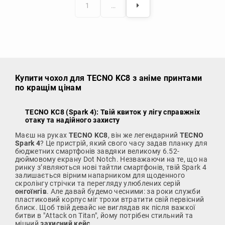
1
…
Купити чохол
для TECNO KC8 з аніме принтами
по кращім цінам
TECNO KC8 (Spark 4): Твій квиток у лігу справжніх
отаку та надійного захисту
Маєш на руках
TECNO KC8
, він же легендарний
TECNO
Spark 4
?
Це пристрій, який свого часу задав планку для
бюджетних смартфонів завдяки великому 6.52-
дюймовому екрану Dot Notch.
Незважаючи на те, що на
ринку з’являються нові тайтли смартфонів, твій Spark 4
залишається вірним напарником для щоденного
скролінгу стрічки та перегляду улюблених серій
онгоїнгів
. Але давай будемо чесними: за роки служби
пластиковий корпус міг трохи втратити свій первісний
блиск. Щоб твій девайс не виглядав як після важкої
битви в "Attack on Titan", йому потрібен стильний та
міцний
захисний кейс
.