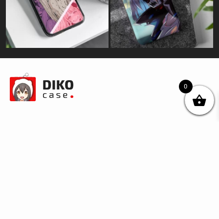
0
© DIKOcase 2026
ФОП Карпенко Альона Андріївна
Розділи
Про компанію