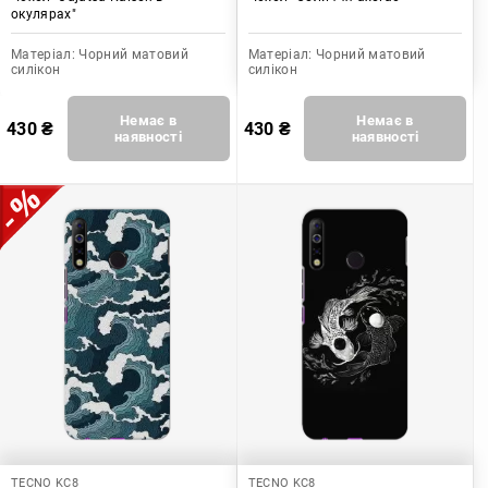
окулярах"
Матеріал:
Чорний матовий
Матеріал:
Чорний матовий
силікон
силікон
Немає в
Немає в
430
₴
430
₴
наявності
наявності
TECNO KC8
TECNO KC8