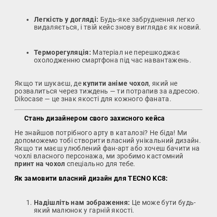
Легкість у догляді:
Будь-яке забруднення легко
видаляється, і твій кейс знову виглядає як новий.
Терморегуляція:
Матеріал не перешкоджає
охолодженню смартфона під час навантажень.
Якщо ти шукаєш, де
купити аніме чохол
, який не
розвалиться через тиждень — ти потрапив за адресою.
Dikocase — це знак якості для кожного фаната.
Стань дизайнером свого захисного кейса
Не знайшов потрібного арту в каталозі? Не біда! Ми
допоможемо тобі створити власний унікальний дизайн.
Якщо ти маєш улюблений фан-арт або хочеш бачити на
чохлі власного персонажа, ми зробимо кастомний
принт на чохол
спеціально для тебе.
Як замовити власний дизайн для TECNO KC8:
Надішліть нам зображення:
Це може бути будь-
який малюнок у гарній якості.